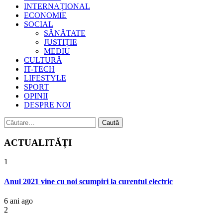
INTERNAȚIONAL
ECONOMIE
SOCIAL
SĂNĂTATE
JUSTIȚIE
MEDIU
CULTURĂ
IT-TECH
LIFESTYLE
SPORT
OPINII
DESPRE NOI
Caută
după:
ACTUALITĂȚI
1
Anul 2021 vine cu noi scumpiri la curentul electric
6 ani ago
2