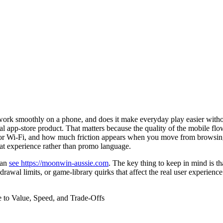
o work smoothly on a phone, and does it make everyday play easier wit
al app-store product. That matters because the quality of the mobile flow
4G or Wi‑Fi, and how much friction appears when you move from browsing
hat experience rather than promo language.
can
see https://moonwin-aussie.com
. The key thing to keep in mind is t
thdrawal limits, or game-library quirks that affect the real user experienc