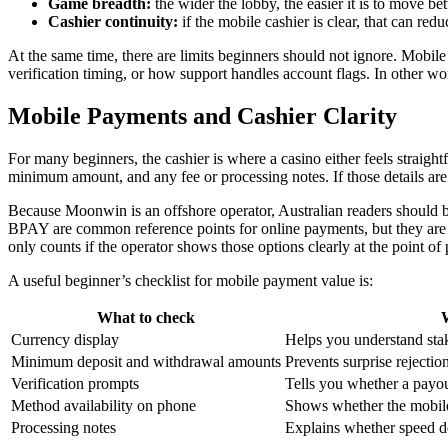
Game breadth:
the wider the lobby, the easier it is to move be
Cashier continuity:
if the mobile cashier is clear, that can re
At the same time, there are limits beginners should not ignore. Mobile
verification timing, or how support handles account flags. In other wor
Mobile Payments and Cashier Clarity
For many beginners, the cashier is where a casino either feels straigh
minimum amount, and any fee or processing notes. If those details are
Because Moonwin is an offshore operator, Australian readers should be
BPAY are common reference points for online payments, but they are no
only counts if the operator shows those options clearly at the point of
A useful beginner’s checklist for mobile payment value is:
What to check
Currency display
Helps you understand sta
Minimum deposit and withdrawal amounts
Prevents surprise rejection
Verification prompts
Tells you whether a payo
Method availability on phone
Shows whether the mobile 
Processing notes
Explains whether speed de