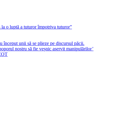
a o luptă a tuturor împotriva tuturor”
început unii să se plieze pe discursul păcii.
poporul nostru să fie veșnic aservit manipulărilor’
ICOT