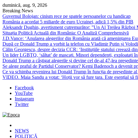
Skip
duminică, aug. 9, 2026
to
Breaking News
content
Guvernul Bolojan: cinism rece pe spatele persoanelor cu handicap
România a acordat 5 miliarde de euro Ucrainei, adică 1,5% din PIB
Aleksandr Dughin, avertisment cutremurător: ”Un Al Treilea Război Mond
Situația Politică Actuală din România: O Analiză Comprehensivă
J.D.Vance: ‘Anularea alegerilor din România arată că amenințarea Euro
După ce Donald Trump a vorbit la telefon cu Vladimir Putin și Volodimi
Călin Georgescu, despre decizia CCR: ‘Instituțiile statului creează din 
Un lider LGBTQ, ‘săltat’ de mascați. Minori dependenți, exploatați în
Donald Trump a câștigat alegerile și devine cel de-al 47-lea președinte
Se alege praful de Partidul Conservator? Kemi Badenoch a devenit primu
Ce va schimba revenirea lui Donald Trump în funcția de președinte a
VIDEO. Maia Sandu a votat: ‘Hoții vor să fure țara. Este esențial să fi
Facebook
YouTube
Instagram
Twitter
Epoca
Cele mai noi știri online din România
NEWS
POLITICĂ