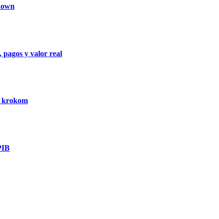
kdown
 pagos y valor real
a krokom
PIB