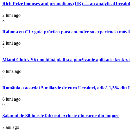
Rich Prize bonuses and promotions (UK) — an analytical brea
2 luni ago
3
Rabona en CL: guía práctica para entender su experiencia móvil,
2 luni ago
4
Miami Club v SK: mobilná platba a používanie aplikácie krok z
o lună ago
5
România a acordat 5 miliarde de euro Ucrainei, adică 1,5% din 
6 luni ago
6
Salamul de Sibiu este fabricat exclusiv din carne din import
7 ani ago