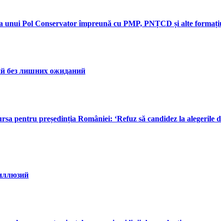
unui Pol Conservator împreună cu PMP, PNȚCD și alte formațiun
ний без лишних ожиданий
cursa pentru președinția României: ‘Refuz să candidez la alegeril
 иллюзий