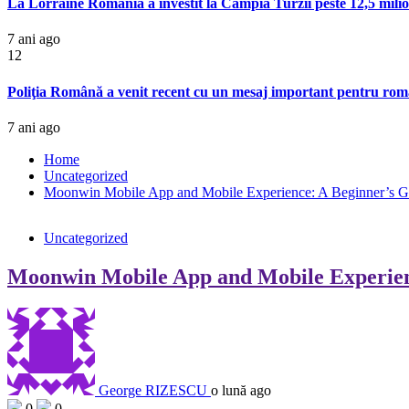
La Lorraine România a investit la Câmpia Turzii peste 12,5 milioa
7 ani ago
12
Poliţia Română a venit recent cu un mesaj important pentru român
7 ani ago
Home
Uncategorized
Moonwin Mobile App and Mobile Experience: A Beginner’s Gui
Uncategorized
Moonwin Mobile App and Mobile Experienc
George RIZESCU
o lună ago
0
0