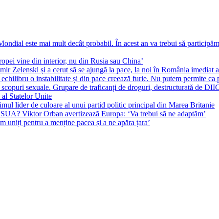
ial este mai mult decât probabil. În acest an va trebui să participăm l
pei vine din interior, nu din Rusia sau China’
r Zelenski și a cerut să se ajungă la pace, la noi în România imediat au 
echilibru o instabilitate și din pace creează furie. Nu putem permite ca 
 scopuri sexuale. Grupare de traficanți de droguri, destructurată de DI
 al Statelor Unite
l lider de culoare al unui partid politic principal din Marea Britanie
l SUA? Viktor Orban avertizează Europa: ‘Va trebui să ne adaptăm’
m uniți pentru a menține pacea și a ne apăra țara’