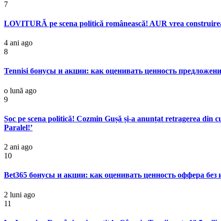
7
LOVITURĂ pe scena politică românească! AUR vrea construirea 
4 ani ago
8
Tennisi бонусы и акции: как оценивать ценность предложе
o lună ago
9
Șoc pe scena politică! Cozmin Gușă și-a anunțat retragerea din 
Paralel!’
2 ani ago
10
Bet365 бонусы и акции: как оценивать ценность оффера без
2 luni ago
11