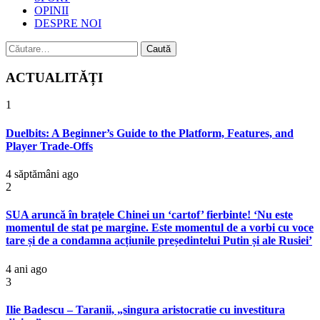
OPINII
DESPRE NOI
Caută
după:
ACTUALITĂȚI
1
Duelbits: A Beginner’s Guide to the Platform, Features, and
Player Trade-Offs
4 săptămâni ago
2
SUA aruncă în brațele Chinei un ‘cartof’ fierbinte! ‘Nu este
momentul de stat pe margine. Este momentul de a vorbi cu voce
tare și de a condamna acțiunile președintelui Putin și ale Rusiei’
4 ani ago
3
Ilie Badescu – Taranii, „singura aristocratie cu investitura