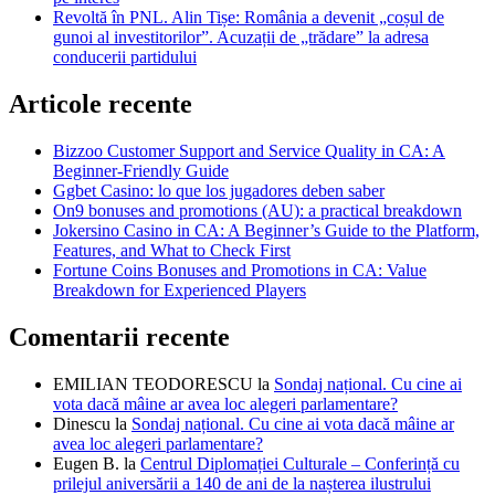
Revoltă în PNL. Alin Tișe: România a devenit „coșul de
gunoi al investitorilor”. Acuzații de „trădare” la adresa
conducerii partidului
Articole recente
Bizzoo Customer Support and Service Quality in CA: A
Beginner-Friendly Guide
Ggbet Casino: lo que los jugadores deben saber
On9 bonuses and promotions (AU): a practical breakdown
Jokersino Casino in CA: A Beginner’s Guide to the Platform,
Features, and What to Check First
Fortune Coins Bonuses and Promotions in CA: Value
Breakdown for Experienced Players
Comentarii recente
EMILIAN TEODORESCU
la
Sondaj național. Cu cine ai
vota dacă mâine ar avea loc alegeri parlamentare?
Dinescu
la
Sondaj național. Cu cine ai vota dacă mâine ar
avea loc alegeri parlamentare?
Eugen B.
la
Centrul Diplomației Culturale – Conferință cu
prilejul aniversării a 140 de ani de la nașterea ilustrului