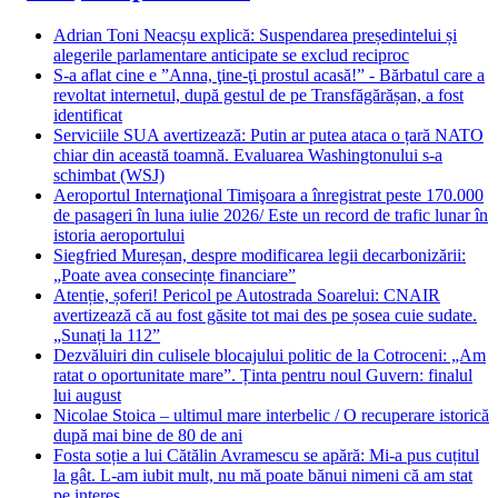
Adrian Toni Neacșu explică: Suspendarea președintelui și
alegerile parlamentare anticipate se exclud reciproc
S-a aflat cine e ”Anna, ţine-ţi prostul acasă!” - Bărbatul care a
revoltat internetul, după gestul de pe Transfăgărășan, a fost
identificat
Serviciile SUA avertizează: Putin ar putea ataca o țară NATO
chiar din această toamnă. Evaluarea Washingtonului s-a
schimbat (WSJ)
Aeroportul Internaţional Timişoara a înregistrat peste 170.000
de pasageri în luna iulie 2026/ Este un record de trafic lunar în
istoria aeroportului
Siegfried Mureșan, despre modificarea legii decarbonizării:
„Poate avea consecințe financiare”
Atenție, șoferi! Pericol pe Autostrada Soarelui: CNAIR
avertizează că au fost găsite tot mai des pe șosea cuie sudate.
„Sunați la 112”
Dezvăluiri din culisele blocajului politic de la Cotroceni: „Am
ratat o oportunitate mare”. Ținta pentru noul Guvern: finalul
lui august
Nicolae Stoica – ultimul mare interbelic / O recuperare istorică
după mai bine de 80 de ani
Fosta soție a lui Cătălin Avramescu se apără: Mi-a pus cuțitul
la gât. L-am iubit mult, nu mă poate bănui nimeni că am stat
pe interes