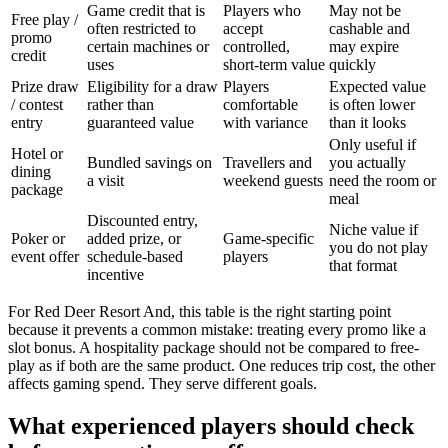
Game credit that is
Players who
May not be
Free play /
often restricted to
accept
cashable and
promo
certain machines or
controlled,
may expire
credit
uses
short-term value
quickly
Prize draw
Eligibility for a draw
Players
Expected value
/ contest
rather than
comfortable
is often lower
entry
guaranteed value
with variance
than it looks
Only useful if
Hotel or
Bundled savings on
Travellers and
you actually
dining
a visit
weekend guests
need the room or
package
meal
Discounted entry,
Niche value if
Poker or
added prize, or
Game-specific
you do not play
event offer
schedule-based
players
that format
incentive
For Red Deer Resort And, this table is the right starting point
because it prevents a common mistake: treating every promo like a
slot bonus. A hospitality package should not be compared to free-
play as if both are the same product. One reduces trip cost, the other
affects gaming spend. They serve different goals.
What experienced players should check