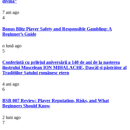
divina”
7 ani ago
4
Bonus Blitz Player Safety and Responsible Gambling: A
Beginner’s Guide
o lună ago
5
Conferință cu prilejul aniversării a 140 de ani de la nașterea
ilustrului Muscelean ION MIHALACHE, Dascăl și păstrător al
Tradițiilor Satului românesc etern
4 ani ago
6
BSB 007 Review: Player Reputation, Risks, and What
Beginners Should Know
2 luni ago
7