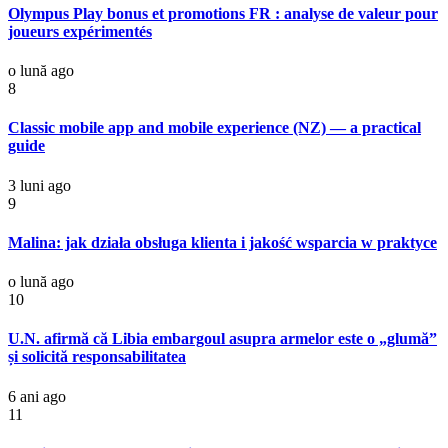
Olympus Play bonus et promotions FR : analyse de valeur pour
joueurs expérimentés
o lună ago
8
Classic mobile app and mobile experience (NZ) — a practical
guide
3 luni ago
9
Malina: jak działa obsługa klienta i jakość wsparcia w praktyce
o lună ago
10
U.N. afirmă că Libia embargoul asupra armelor este o „glumă”
și solicită responsabilitatea
6 ani ago
11