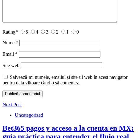
Rating
*
5
4
3
2
1
0
Nume
*
Email
*
Site web
Salvează-mi numele, emailul și site-ul web în acest navigator
pentru data viitoare când o să comentez.
Next Post
Uncategorized
Bet365 pagos y acceso a la cuenta en MX:
guía práctica para entender el flujo real