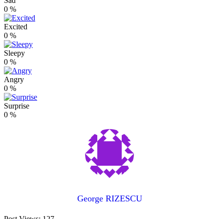
Sad
0
%
Excited
0
%
Sleepy
0
%
Angry
0
%
Surprise
0
%
George RIZESCU
Post Views:
127