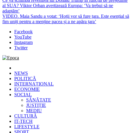
Ce va schimba revenirea lui Donald Trump în funcția de președinte
al SUA? Viktor Orban avertizează Europa: ‘Va trebui să ne
adaptăm’
VIDEO. Maia Sandu a votat: ‘Hoții vor să fure țara. Este esențial să
fim uniți pentru a menține pacea și a ne apăra țara’
Facebook
YouTube
Instagram
Twitter
Epoca
Cele mai noi știri online din România
NEWS
POLITICĂ
INTERNAȚIONAL
ECONOMIE
SOCIAL
SĂNĂTATE
JUSTIȚIE
MEDIU
CULTURĂ
IT-TECH
LIFESTYLE
SPORT