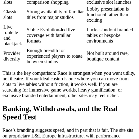
slots
comparison shopping
exclusive slot launches
Lobby presentation is
Classic
Strong availability of familiar
functional rather than
slots
titles from major studios
exciting
Live
Stable Evolution-led live
Lacks standout branded
roulette
coverage with familiar
tables or bespoke
and
formats
environments
blackjack
Enough breadth for
Provider
Not built around rare,
experienced players to rotate
diversity
boutique content
between studios
This is the key comparison: Race is strongest when you want utility,
not theatre. If your ideal casino is one where you can move from
slots to live tables without friction, it works well. If you are
searching for immersive game worlds, heavy gamification, or
exclusive branded entertainment, other sites may feel richer.
Banking, Withdrawals, and the Real
Speed Test
Race’s branding suggests speed, and in part that is fair. The site sits
on proprietary L&L Europe infrastructure, with performance