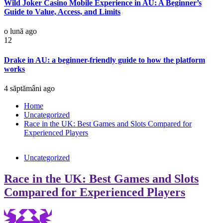
Wild Joker Casino Mobile Experience in AU: A Beginner’s
Guide to Value, Access, and Limits
o lună ago
12
Drake in AU: a beginner-friendly guide to how the platform
works
4 săptămâni ago
Home
Uncategorized
Race in the UK: Best Games and Slots Compared for
Experienced Players
Uncategorized
Race in the UK: Best Games and Slots
Compared for Experienced Players