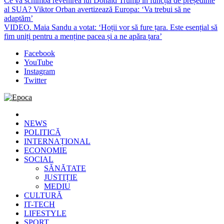
Ce va schimba revenirea lui Donald Trump în funcția de președinte
al SUA? Viktor Orban avertizează Europa: ‘Va trebui să ne
adaptăm’
VIDEO. Maia Sandu a votat: ‘Hoții vor să fure țara. Este esențial să
fim uniți pentru a menține pacea și a ne apăra țara’
Facebook
YouTube
Instagram
Twitter
Epoca
Cele mai noi știri online din România
NEWS
POLITICĂ
INTERNAȚIONAL
ECONOMIE
SOCIAL
SĂNĂTATE
JUSTIȚIE
MEDIU
CULTURĂ
IT-TECH
LIFESTYLE
SPORT