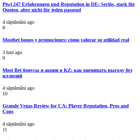
Piwi 247 Erfahrungen und Reputation in DE: Seriös, stark für
Quoten, aber nicht für jeden passend
4 săptămâni ago
8
Mostbet bonos y promociones: cómo valorar su utilidad real
3 luni ago
9
Most Bet бонусы и акции в KZ: как оценивать выгоду без
иллюзий
4 săptămâni ago
10
Grande Vegas Review for CA: Player Reputation, Pros and
Cons
4 săptămâni ago
11