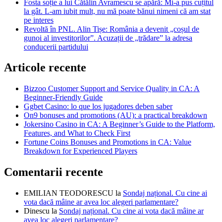
Fosta soție a lui Cătălin Avramescu se apără: Mi-a pus cuțitul
la gât. L-am iubit mult, nu mă poate bănui nimeni că am stat
pe interes
Revoltă în PNL. Alin Tișe: România a devenit „coșul de
gunoi al investitorilor”. Acuzații de „trădare” la adresa
conducerii partidului
Articole recente
Bizzoo Customer Support and Service Quality in CA: A
Beginner-Friendly Guide
Ggbet Casino: lo que los jugadores deben saber
On9 bonuses and promotions (AU): a practical breakdown
Jokersino Casino in CA: A Beginner’s Guide to the Platform,
Features, and What to Check First
Fortune Coins Bonuses and Promotions in CA: Value
Breakdown for Experienced Players
Comentarii recente
EMILIAN TEODORESCU
la
Sondaj național. Cu cine ai
vota dacă mâine ar avea loc alegeri parlamentare?
Dinescu
la
Sondaj național. Cu cine ai vota dacă mâine ar
avea loc alegeri parlamentare?