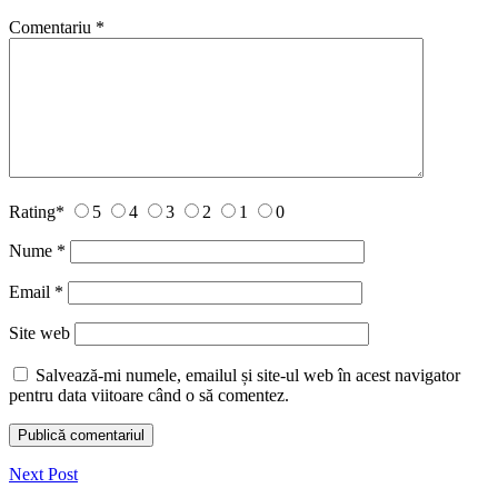
Comentariu
*
Rating
*
5
4
3
2
1
0
Nume
*
Email
*
Site web
Salvează-mi numele, emailul și site-ul web în acest navigator
pentru data viitoare când o să comentez.
Next Post