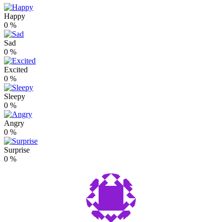
Happy
0
%
Sad
0
%
Excited
0
%
Sleepy
0
%
Angry
0
%
Surprise
0
%