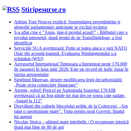
după:
Stiripesurse.ro
Adrian Toni Neacșu explică: Suspendarea președintelui și
alegerile parlamentare anticipate se exclud reciproc
S-a aflat cine e ”Anna, ţine-ţi prostul acasă!” - Bărbatul care a
revoltat internetul, după gestul de pe Transfăgărășan, a fost
identificat
Serviciile SUA avertizează: Putin ar putea ataca o țară NATO
chiar din această toamnă. Evaluarea Washingtonului s-a
schimbat (WSJ)
Aeroportul Internaţional Timişoara a înregistrat peste 170.000
de pasageri în luna iulie 2026/ Este un record de trafic lunar în
istoria aeroportului
Siegfried Mureșan, despre modificarea legii decarbonizării:
„Poate avea consecințe financiare”
Atenție, șoferi! Pericol pe Autostrada Soarelui: CNAIR
avertizează că au fost găsite tot mai des pe șosea cuie sudate.
„Sunați la 112”
Dezvăluiri din culisele blocajului politic de la Cotroceni: „Am
ratat o oportunitate mare”. Ținta pentru noul Guvern: finalul
lui august
Nicolae Stoica – ultimul mare interbelic / O recuperare istorică
după mai bine de 80 de ani