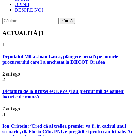
OPINII
DESPRE NOI
Caută
după:
ACTUALITĂȚI
1
Deputatul Mihai-Ioan Lasca, plângere penală pe numele
procurorului care l-a anchetat la DIICOT Oradea
2 ani ago
2
Dictatura de la Bruxelles! De ce şi-au pierdut mii de oameni
locurile de muncă
7 ani ago
3
Ion Cristoiu: ‘Cred că al treilea premier va fi, în cadrul unui
scenariu, dl. Florin Cîțu. PNL e pregătit și pentru anticipate. Ar