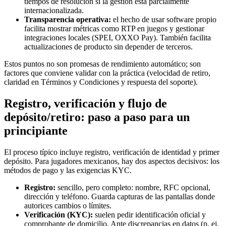
tiempos de resolución si la gestión está parcialmente
internacionalizada.
Transparencia operativa:
el hecho de usar software propio
facilita mostrar métricas como RTP en juegos y gestionar
integraciones locales (SPEI, OXXO Pay). También facilita
actualizaciones de producto sin depender de terceros.
Estos puntos no son promesas de rendimiento automático; son
factores que conviene validar con la práctica (velocidad de retiro,
claridad en Términos y Condiciones y respuesta del soporte).
Registro, verificación y flujo de
depósito/retiro: paso a paso para un
principiante
El proceso típico incluye registro, verificación de identidad y primer
depósito. Para jugadores mexicanos, hay dos aspectos decisivos: los
métodos de pago y las exigencias KYC.
Registro:
sencillo, pero completo: nombre, RFC opcional,
dirección y teléfono. Guarda capturas de las pantallas donde
autorices cambios o límites.
Verificación (KYC):
suelen pedir identificación oficial y
comprobante de domicilio. Ante discrepancias en datos (p. ej.