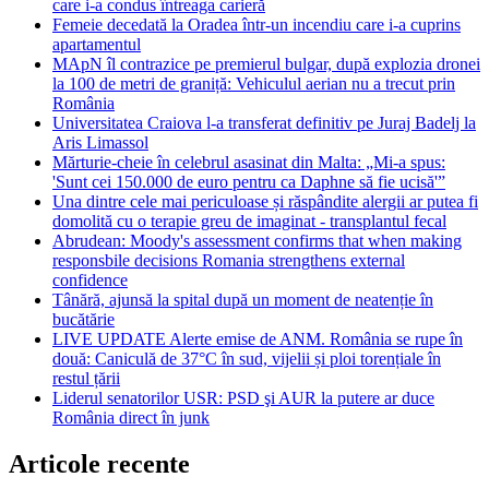
care i-a condus întreaga carieră
Femeie decedată la Oradea într-un incendiu care i-a cuprins
apartamentul
MApN îl contrazice pe premierul bulgar, după explozia dronei
la 100 de metri de graniță: Vehiculul aerian nu a trecut prin
România
Universitatea Craiova l-a transferat definitiv pe Juraj Badelj la
Aris Limassol
Mărturie-cheie în celebrul asasinat din Malta: „Mi-a spus:
'Sunt cei 150.000 de euro pentru ca Daphne să fie ucisă'”
Una dintre cele mai periculoase și răspândite alergii ar putea fi
domolită cu o terapie greu de imaginat - transplantul fecal
Abrudean: Moody's assessment confirms that when making
responsbile decisions Romania strengthens external
confidence
Tânără, ajunsă la spital după un moment de neatenție în
bucătărie
LIVE UPDATE Alerte emise de ANM. România se rupe în
două: Caniculă de 37°C în sud, vijelii și ploi torențiale în
restul țării
Liderul senatorilor USR: PSD şi AUR la putere ar duce
România direct în junk
Articole recente