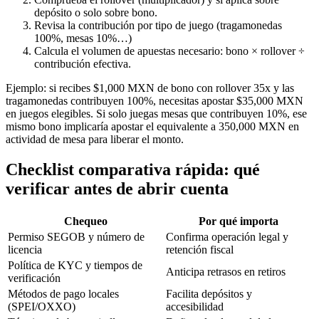
depósito o solo sobre bono.
Revisa la contribución por tipo de juego (tragamonedas
100%, mesas 10%…)
Calcula el volumen de apuestas necesario: bono × rollover ÷
contribución efectiva.
Ejemplo: si recibes $1,000 MXN de bono con rollover 35x y las
tragamonedas contribuyen 100%, necesitas apostar $35,000 MXN
en juegos elegibles. Si solo juegas mesas que contribuyen 10%, ese
mismo bono implicaría apostar el equivalente a 350,000 MXN en
actividad de mesa para liberar el monto.
Checklist comparativa rápida: qué
verificar antes de abrir cuenta
Chequeo
Por qué importa
Permiso SEGOB y número de
Confirma operación legal y
licencia
retención fiscal
Política de KYC y tiempos de
Anticipa retrasos en retiros
verificación
Métodos de pago locales
Facilita depósitos y
(SPEI/OXXO)
accesibilidad