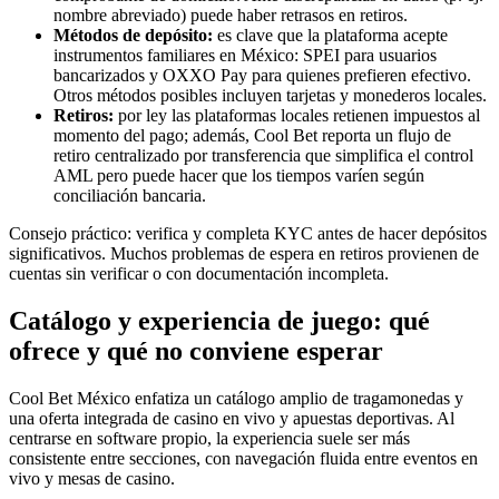
nombre abreviado) puede haber retrasos en retiros.
Métodos de depósito:
es clave que la plataforma acepte
instrumentos familiares en México: SPEI para usuarios
bancarizados y OXXO Pay para quienes prefieren efectivo.
Otros métodos posibles incluyen tarjetas y monederos locales.
Retiros:
por ley las plataformas locales retienen impuestos al
momento del pago; además, Cool Bet reporta un flujo de
retiro centralizado por transferencia que simplifica el control
AML pero puede hacer que los tiempos varíen según
conciliación bancaria.
Consejo práctico: verifica y completa KYC antes de hacer depósitos
significativos. Muchos problemas de espera en retiros provienen de
cuentas sin verificar o con documentación incompleta.
Catálogo y experiencia de juego: qué
ofrece y qué no conviene esperar
Cool Bet México enfatiza un catálogo amplio de tragamonedas y
una oferta integrada de casino en vivo y apuestas deportivas. Al
centrarse en software propio, la experiencia suele ser más
consistente entre secciones, con navegación fluida entre eventos en
vivo y mesas de casino.