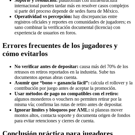
Soporte y resolución:
plataformas con infraestructura
internacional pueden tardar más en resolver casos complejos
si parte del proceso depende de sedes fuera de México.
Operatividad vs percepción:
hay discrepancias entre
registros oficiales y reportes en comunidades de jugadores; es
sano combinar la verificación documental (licencia) con
experiencia de usuarios en foros.
Errores frecuentes de los jugadores y
cómo evitarlos
No verificar antes de depositar:
causa más del 70% de los
retrasos en retiros reportados en la industria. Sube tus
documentos apenas abras cuenta.
Asumir que “bono = ganancia fácil”:
calcula el rollover y la
contribución por juego antes de aceptar la promoción.
Usar métodos de pago no compatibles con el retiro:
algunos monederos o vouchers no permiten retirar por la
misma vía; confirma las rutas de retiro antes de depositar.
Ignorar límites y bloqueos por AML:
si planeas mover
montos altos, contacta soporte y documenta origen de fondos
para evitar retenciones y cierres de cuenta.
Conclusión práctica para jugadores