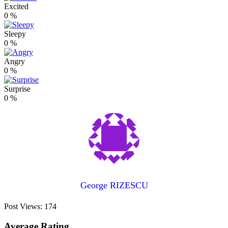
Excited
0
%
Sleepy
0
%
Angry
0
%
Surprise
0
%
George RIZESCU
Post Views:
174
Average Rating