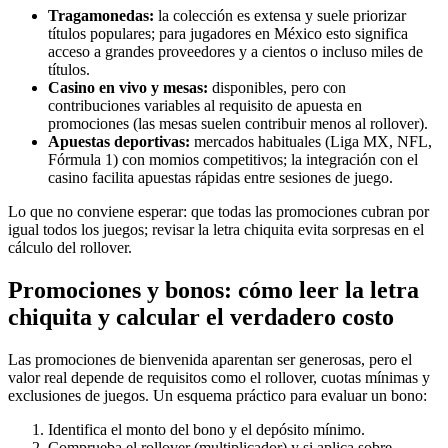
Tragamonedas:
la colección es extensa y suele priorizar
títulos populares; para jugadores en México esto significa
acceso a grandes proveedores y a cientos o incluso miles de
títulos.
Casino en vivo y mesas:
disponibles, pero con
contribuciones variables al requisito de apuesta en
promociones (las mesas suelen contribuir menos al rollover).
Apuestas deportivas:
mercados habituales (Liga MX, NFL,
Fórmula 1) con momios competitivos; la integración con el
casino facilita apuestas rápidas entre sesiones de juego.
Lo que no conviene esperar: que todas las promociones cubran por
igual todos los juegos; revisar la letra chiquita evita sorpresas en el
cálculo del rollover.
Promociones y bonos: cómo leer la letra
chiquita y calcular el verdadero costo
Las promociones de bienvenida aparentan ser generosas, pero el
valor real depende de requisitos como el rollover, cuotas mínimas y
exclusiones de juegos. Un esquema práctico para evaluar un bono:
Identifica el monto del bono y el depósito mínimo.
Comprueba el rollover (multiplicador) y si aplica sobre