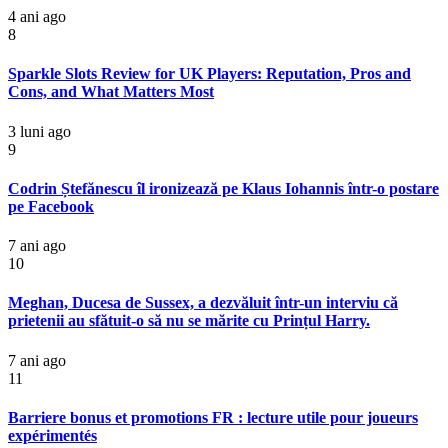
4 ani ago
8
Sparkle Slots Review for UK Players: Reputation, Pros and
Cons, and What Matters Most
3 luni ago
9
Codrin Ștefănescu îl ironizează pe Klaus Iohannis într-o postare
pe Facebook
7 ani ago
10
Meghan, Ducesa de Sussex, a dezvăluit într-un interviu că
prietenii au sfătuit-o să nu se mărite cu Prințul Harry.
7 ani ago
11
Barriere bonus et promotions FR : lecture utile pour joueurs
expérimentés