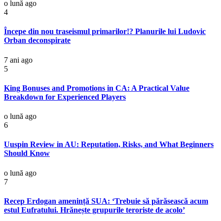
o lună ago
4
Începe din nou traseismul primarilor!? Planurile lui Ludovic
Orban deconspirate
7 ani ago
5
King Bonuses and Promotions in CA: A Practical Value
Breakdown for Experienced Players
o lună ago
6
Uuspin Review in AU: Reputation, Risks, and What Beginners
Should Know
o lună ago
7
Recep Erdogan amenință SUA: ‘Trebuie să părăsească acum
estul Eufratului. Hrănește grupurile teroriste de acolo’