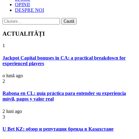
OPINII
DESPRE NOI
Caută
după:
ACTUALITĂȚI
1
Jackpot Capital bonuses in CA: a practical breakdown for
experienced players
o lună ago
2
Rabona en CL: guía práctica para entender su experiencia
móvil, pagos y valor real
2 luni ago
3
U Bet KZ: обзор и репутация бренда в Казахстане