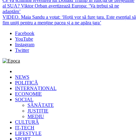
Ce va schimba revenirea lui Donald Trump în funcția de președinte
al SUA? Viktor Orban avertizează Europa: ‘Va trebui să ne
adaptăm’
VIDEO. Maia Sandu a votat: ‘Hoții vor să fure țara. Este esențial să
fim uniți pentru a menține pacea și a ne apăra țara’
Facebook
YouTube
Instagram
Twitter
Epoca
Cele mai noi știri online din România
NEWS
POLITICĂ
INTERNAȚIONAL
ECONOMIE
SOCIAL
SĂNĂTATE
JUSTIȚIE
MEDIU
CULTURĂ
IT-TECH
LIFESTYLE
SPORT