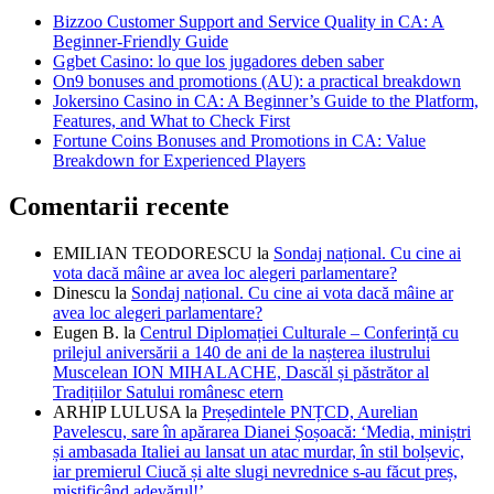
Bizzoo Customer Support and Service Quality in CA: A
Beginner-Friendly Guide
Ggbet Casino: lo que los jugadores deben saber
On9 bonuses and promotions (AU): a practical breakdown
Jokersino Casino in CA: A Beginner’s Guide to the Platform,
Features, and What to Check First
Fortune Coins Bonuses and Promotions in CA: Value
Breakdown for Experienced Players
Comentarii recente
EMILIAN TEODORESCU
la
Sondaj național. Cu cine ai
vota dacă mâine ar avea loc alegeri parlamentare?
Dinescu
la
Sondaj național. Cu cine ai vota dacă mâine ar
avea loc alegeri parlamentare?
Eugen B.
la
Centrul Diplomației Culturale – Conferință cu
prilejul aniversării a 140 de ani de la nașterea ilustrului
Muscelean ION MIHALACHE, Dascăl și păstrător al
Tradițiilor Satului românesc etern
ARHIP LULUSA
la
Președintele PNȚCD, Aurelian
Pavelescu, sare în apărarea Dianei Șoșoacă: ‘Media, miniștri
și ambasada Italiei au lansat un atac murdar, în stil bolșevic,
iar premierul Ciucă și alte slugi nevrednice s-au făcut preș,
mistificând adevărul!’