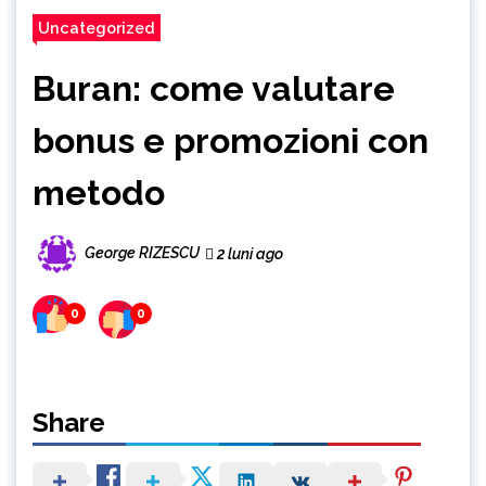
Uncategorized
Buran: come valutare
bonus e promozioni con
metodo
George RIZESCU
2 luni ago
0
0
Share