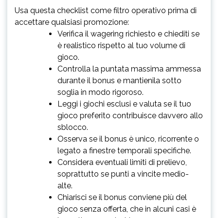
Usa questa checklist come filtro operativo prima di
accettare qualsiasi promozione:
Verifica il wagering richiesto e chiediti se
è realistico rispetto al tuo volume di
gioco.
Controlla la puntata massima ammessa
durante il bonus e mantienila sotto
soglia in modo rigoroso.
Leggi i giochi esclusi e valuta se il tuo
gioco preferito contribuisce davvero allo
sblocco.
Osserva se il bonus è unico, ricorrente o
legato a finestre temporali specifiche.
Considera eventuali limiti di prelievo,
soprattutto se punti a vincite medio-
alte.
Chiarisci se il bonus conviene più del
gioco senza offerta, che in alcuni casi è