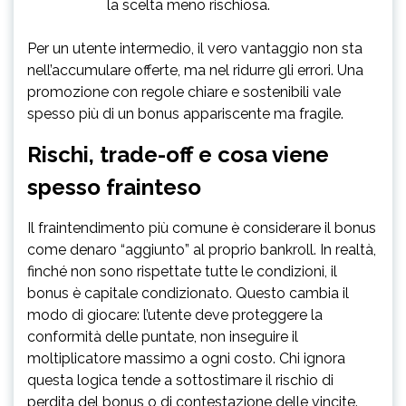
la scelta meno rischiosa.
Per un utente intermedio, il vero vantaggio non sta
nell’accumulare offerte, ma nel ridurre gli errori. Una
promozione con regole chiare e sostenibili vale
spesso più di un bonus appariscente ma fragile.
Rischi, trade-off e cosa viene
spesso frainteso
Il fraintendimento più comune è considerare il bonus
come denaro “aggiunto” al proprio bankroll. In realtà,
finché non sono rispettate tutte le condizioni, il
bonus è capitale condizionato. Questo cambia il
modo di giocare: l’utente deve proteggere la
conformità delle puntate, non inseguire il
moltiplicatore massimo a ogni costo. Chi ignora
questa logica tende a sottostimare il rischio di
perdita del bonus o di contestazione delle vincite.