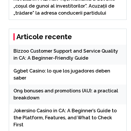
„coșul de gunoi al investitorilor”. Acuzații de
„trădare” la adresa conducerii partidului
Articole recente
Bizzoo Customer Support and Service Quality
in CA: A Beginner-Friendly Guide
Ggbet Casino: lo que los jugadores deben
saber
On9 bonuses and promotions (AU): a practical
breakdown
Jokersino Casino in CA: A Beginner’s Guide to
the Platform, Features, and What to Check
First