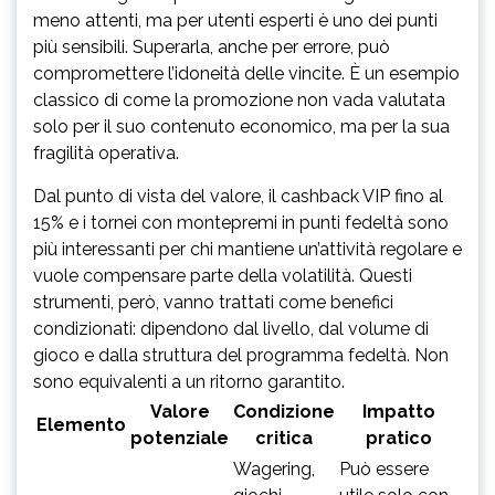
meno attenti, ma per utenti esperti è uno dei punti
più sensibili. Superarla, anche per errore, può
compromettere l’idoneità delle vincite. È un esempio
classico di come la promozione non vada valutata
solo per il suo contenuto economico, ma per la sua
fragilità operativa.
Dal punto di vista del valore, il cashback VIP fino al
15% e i tornei con montepremi in punti fedeltà sono
più interessanti per chi mantiene un’attività regolare e
vuole compensare parte della volatilità. Questi
strumenti, però, vanno trattati come benefici
condizionati: dipendono dal livello, dal volume di
gioco e dalla struttura del programma fedeltà. Non
sono equivalenti a un ritorno garantito.
Valore
Condizione
Impatto
Elemento
potenziale
critica
pratico
Wagering,
Può essere