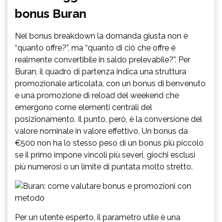
bonus Buran
Nel bonus breakdown la domanda giusta non è
“quanto offre?”, ma “quanto di ciò che offre è
realmente convertibile in saldo prelevabile?”. Per
Buran, il quadro di partenza indica una struttura
promozionale articolata, con un bonus di benvenuto
e una promozione di reload del weekend che
emergono come elementi centrali del
posizionamento. Il punto, però, è la conversione del
valore nominale in valore effettivo. Un bonus da
€500 non ha lo stesso peso di un bonus più piccolo
se il primo impone vincoli più severi, giochi esclusi
più numerosi o un limite di puntata molto stretto.
Per un utente esperto, il parametro utile è una