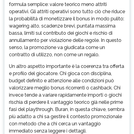
formula semplice: valore teorico meno attriti
operativi. Gli attriti operativi sono tutto ciò che riduce
la probabilità di monetizzare il bonus in modo pulito:
wagering alto, scadenze brevi, puntata massima
bassa, limiti sul contributo dei giochi e rischio di
annullamento per violazione delle regole. In questo
senso, la promozione va giudicata come un
contratto di utilizzo, non come un regalo.
Un altro aspetto importante è la coerenza tra offerta
e profilo del giocatore. Chi gioca con disciplina,
budget definito e attenzione alle condizioni può
valorizzare meglio bonus ricorrenti o cashback. Chi
invece tende a variare rapidamente importi o giochi
rischia di perdere il vantaggio teorico già nelle prime
fasi del playthrough. Buran, in questa chiave, sembra
più adatto a chi sa gestire il contesto promozionale
con metodo che a chi cerca un vantaggio
immediato senza leggere i dettagli.