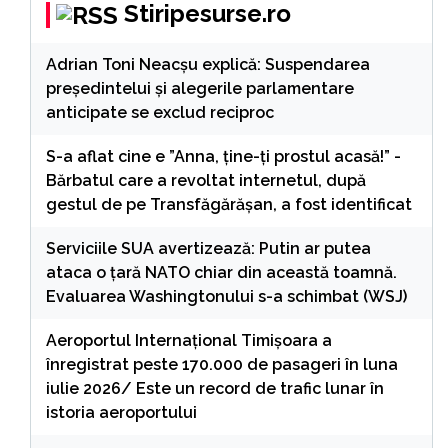
Stiripesurse.ro
Adrian Toni Neacșu explică: Suspendarea
președintelui și alegerile parlamentare
anticipate se exclud reciproc
S-a aflat cine e ”Anna, ţine-ţi prostul acasă!” -
Bărbatul care a revoltat internetul, după
gestul de pe Transfăgărășan, a fost identificat
Serviciile SUA avertizează: Putin ar putea
ataca o țară NATO chiar din această toamnă.
Evaluarea Washingtonului s-a schimbat (WSJ)
Aeroportul Internaţional Timişoara a
înregistrat peste 170.000 de pasageri în luna
iulie 2026/ Este un record de trafic lunar în
istoria aeroportului