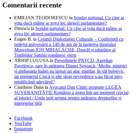
Comentarii recente
EMILIAN TEODORESCU
la
Sondaj național. Cu cine ai
vota dacă mâine ar avea loc alegeri parlamentare?
Dinescu
la
Sondaj național. Cu cine ai vota dacă mâine ar
avea loc alegeri parlamentare?
Eugen B.
la
Centrul Diplomației Culturale – Conferință cu
prilejul aniversării a 140 de ani de la nașterea ilustrului
Muscelean ION MIHALACHE, Dascăl și păstrător al
Tradițiilor Satului românesc etern
ARHIP LULUSA
la
Președintele PNȚCD, Aurelian
Pavelescu, sare în apărarea Dianei Șoșoacă: ‘Media, miniștri
și ambasada Italiei au lansat un atac murdar, în stil bolșevic,
iar premierul Ciucă și alte slugi nevrednice s-au făcut preș,
mistificând adevărul!’
Ciurdaras Dana
la
Avocatul Dan Chitic propune LEGEA
SUVERANITĂȚII: România a ajuns într-un moment crucial
al istoriei / Unde poți semna pentru apărarea drepturilor și
intereselor țării
Facebook
YouTube
Instagram