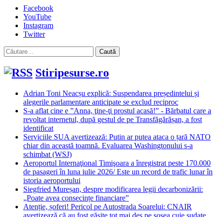
Facebook
YouTube
Instagram
Twitter
Caută
după:
Stiripesurse.ro
Adrian Toni Neacșu explică: Suspendarea președintelui și
alegerile parlamentare anticipate se exclud reciproc
S-a aflat cine e ”Anna, ţine-ţi prostul acasă!” - Bărbatul care a
revoltat internetul, după gestul de pe Transfăgărășan, a fost
identificat
Serviciile SUA avertizează: Putin ar putea ataca o țară NATO
chiar din această toamnă. Evaluarea Washingtonului s-a
schimbat (WSJ)
Aeroportul Internaţional Timişoara a înregistrat peste 170.000
de pasageri în luna iulie 2026/ Este un record de trafic lunar în
istoria aeroportului
Siegfried Mureșan, despre modificarea legii decarbonizării:
„Poate avea consecințe financiare”
Atenție, șoferi! Pericol pe Autostrada Soarelui: CNAIR
avertizează că au fost găsite tot mai des pe șosea cuie sudate.