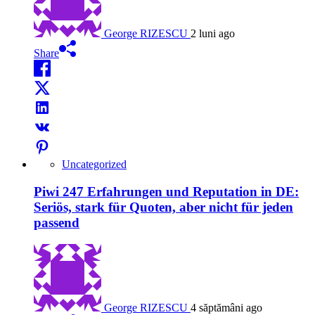
George RIZESCU
2 luni ago
Share
Uncategorized
Piwi 247 Erfahrungen und Reputation in DE:
Seriös, stark für Quoten, aber nicht für jeden
passend
George RIZESCU
4 săptămâni ago