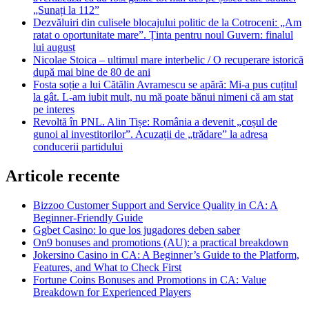
„Sunați la 112”
Dezvăluiri din culisele blocajului politic de la Cotroceni: „Am
ratat o oportunitate mare”. Ținta pentru noul Guvern: finalul
lui august
Nicolae Stoica – ultimul mare interbelic / O recuperare istorică
după mai bine de 80 de ani
Fosta soție a lui Cătălin Avramescu se apără: Mi-a pus cuțitul
la gât. L-am iubit mult, nu mă poate bănui nimeni că am stat
pe interes
Revoltă în PNL. Alin Tișe: România a devenit „coșul de
gunoi al investitorilor”. Acuzații de „trădare” la adresa
conducerii partidului
Articole recente
Bizzoo Customer Support and Service Quality in CA: A
Beginner-Friendly Guide
Ggbet Casino: lo que los jugadores deben saber
On9 bonuses and promotions (AU): a practical breakdown
Jokersino Casino in CA: A Beginner’s Guide to the Platform,
Features, and What to Check First
Fortune Coins Bonuses and Promotions in CA: Value
Breakdown for Experienced Players