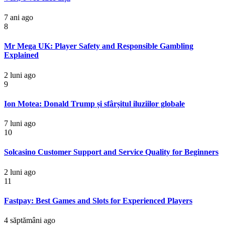
7 ani ago
8
Mr Mega UK: Player Safety and Responsible Gambling
Explained
2 luni ago
9
Ion Motea: Donald Trump și sfârșitul iluziilor globale
7 luni ago
10
Solcasino Customer Support and Service Quality for Beginners
2 luni ago
11
Fastpay: Best Games and Slots for Experienced Players
4 săptămâni ago