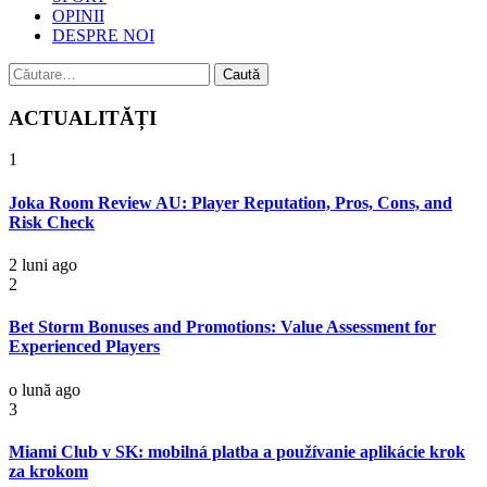
OPINII
DESPRE NOI
Caută
după:
ACTUALITĂȚI
1
Joka Room Review AU: Player Reputation, Pros, Cons, and
Risk Check
2 luni ago
2
Bet Storm Bonuses and Promotions: Value Assessment for
Experienced Players
o lună ago
3
Miami Club v SK: mobilná platba a používanie aplikácie krok
za krokom