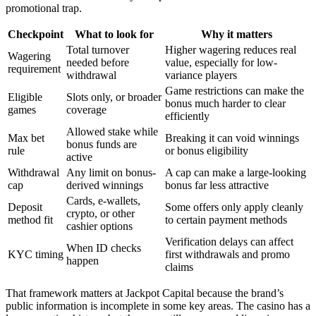
promotional trap.
Checkpoint
What to look for
Why it matters
Total turnover
Higher wagering reduces real
Wagering
needed before
value, especially for low-
requirement
withdrawal
variance players
Game restrictions can make the
Eligible
Slots only, or broader
bonus much harder to clear
games
coverage
efficiently
Allowed stake while
Max bet
Breaking it can void winnings
bonus funds are
rule
or bonus eligibility
active
Withdrawal
Any limit on bonus-
A cap can make a large-looking
cap
derived winnings
bonus far less attractive
Cards, e-wallets,
Deposit
Some offers only apply cleanly
crypto, or other
method fit
to certain payment methods
cashier options
Verification delays can affect
When ID checks
KYC timing
first withdrawals and promo
happen
claims
That framework matters at Jackpot Capital because the brand’s
public information is incomplete in some key areas. The casino has a