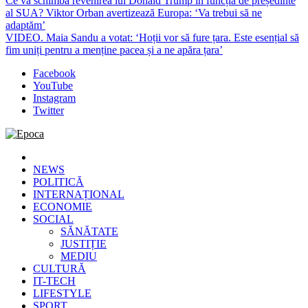
Ce va schimba revenirea lui Donald Trump în funcția de președinte
al SUA? Viktor Orban avertizează Europa: ‘Va trebui să ne
adaptăm’
VIDEO. Maia Sandu a votat: ‘Hoții vor să fure țara. Este esențial să
fim uniți pentru a menține pacea și a ne apăra țara’
Facebook
YouTube
Instagram
Twitter
Epoca
Cele mai noi știri online din România
NEWS
POLITICĂ
INTERNAȚIONAL
ECONOMIE
SOCIAL
SĂNĂTATE
JUSTIȚIE
MEDIU
CULTURĂ
IT-TECH
LIFESTYLE
SPORT