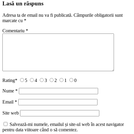
Lasă un răspuns
Adresa ta de email nu va fi publicată.
Câmpurile obligatorii sunt
marcate cu
*
Comentariu
*
Rating
*
5
4
3
2
1
0
Nume
*
Email
*
Site web
Salvează-mi numele, emailul și site-ul web în acest navigator
pentru data viitoare când o să comentez.