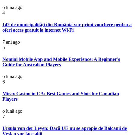
o lună ago
4
142 de municipalităţi din România vor primi vouchere pentru a
oferi acces gratuit la internet Wi-Fi
7 ani ago
5
Nomini Mobile App and Mobile Experience: A Beginner’s
Guide for Australian Players
o lună ago
6
Mirax Casino in CA: Best Games and Slots for Canadian
Players
o lună ago
7
Ursula von der Leyen: Dacă UE nu se apropie de Balcanii de
Vest, o vor face alții