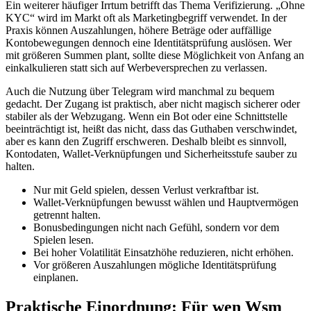
Ein weiterer häufiger Irrtum betrifft das Thema Verifizierung. „Ohne
KYC“ wird im Markt oft als Marketingbegriff verwendet. In der
Praxis können Auszahlungen, höhere Beträge oder auffällige
Kontobewegungen dennoch eine Identitätsprüfung auslösen. Wer
mit größeren Summen plant, sollte diese Möglichkeit von Anfang an
einkalkulieren statt sich auf Werbeversprechen zu verlassen.
Auch die Nutzung über Telegram wird manchmal zu bequem
gedacht. Der Zugang ist praktisch, aber nicht magisch sicherer oder
stabiler als der Webzugang. Wenn ein Bot oder eine Schnittstelle
beeinträchtigt ist, heißt das nicht, dass das Guthaben verschwindet,
aber es kann den Zugriff erschweren. Deshalb bleibt es sinnvoll,
Kontodaten, Wallet-Verknüpfungen und Sicherheitsstufe sauber zu
halten.
Nur mit Geld spielen, dessen Verlust verkraftbar ist.
Wallet-Verknüpfungen bewusst wählen und Hauptvermögen
getrennt halten.
Bonusbedingungen nicht nach Gefühl, sondern vor dem
Spielen lesen.
Bei hoher Volatilität Einsatzhöhe reduzieren, nicht erhöhen.
Vor größeren Auszahlungen mögliche Identitätsprüfung
einplanen.
Praktische Einordnung: Für wen Wsm