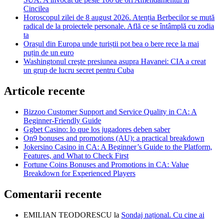
Cincilea
Horoscopul zilei de 8 august 2026. Atenția Berbecilor se mută
radical de la proiectele personale. Află ce se întâmplă cu zodia
ta
Orașul din Europa unde turiștii pot bea o bere rece la mai
puțin de un euro
Washingtonul creşte presiunea asupra Havanei: CIA a creat
un grup de lucru secret pentru Cuba
Articole recente
Bizzoo Customer Support and Service Quality in CA: A
Beginner-Friendly Guide
Ggbet Casino: lo que los jugadores deben saber
On9 bonuses and promotions (AU): a practical breakdown
Jokersino Casino in CA: A Beginner’s Guide to the Platform,
Features, and What to Check First
Fortune Coins Bonuses and Promotions in CA: Value
Breakdown for Experienced Players
Comentarii recente
EMILIAN TEODORESCU
la
Sondaj național. Cu cine ai