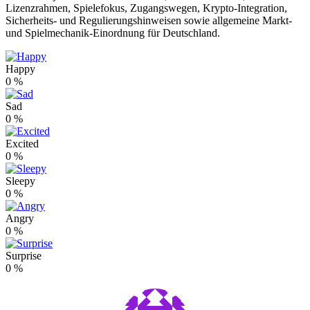
Lizenzrahmen, Spielefokus, Zugangswegen, Krypto-Integration,
Sicherheits- und Regulierungshinweisen sowie allgemeine Markt-
und Spielmechanik-Einordnung für Deutschland.
Happy
0
%
Sad
0
%
Excited
0
%
Sleepy
0
%
Angry
0
%
Surprise
0
%