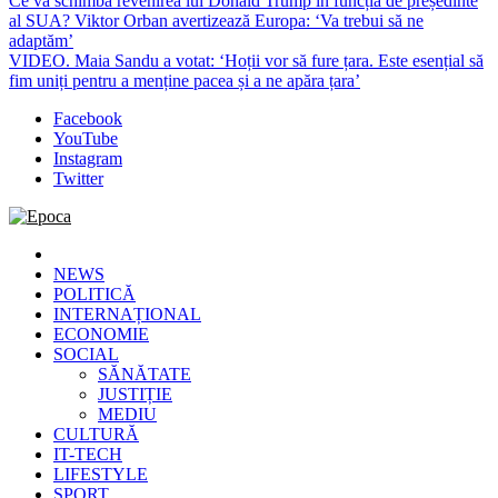
Ce va schimba revenirea lui Donald Trump în funcția de președinte
al SUA? Viktor Orban avertizează Europa: ‘Va trebui să ne
adaptăm’
VIDEO. Maia Sandu a votat: ‘Hoții vor să fure țara. Este esențial să
fim uniți pentru a menține pacea și a ne apăra țara’
Facebook
YouTube
Instagram
Twitter
Epoca
Cele mai noi știri online din România
NEWS
POLITICĂ
INTERNAȚIONAL
ECONOMIE
SOCIAL
SĂNĂTATE
JUSTIȚIE
MEDIU
CULTURĂ
IT-TECH
LIFESTYLE
SPORT