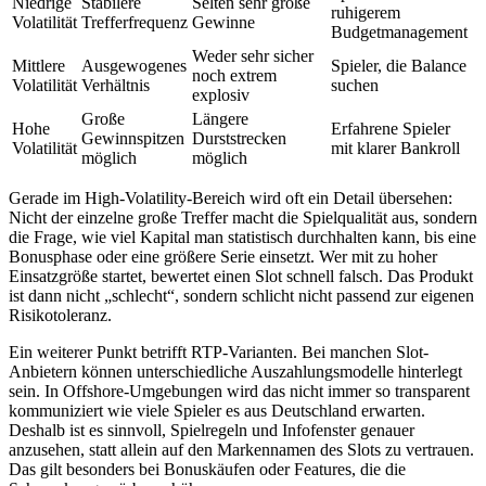
Niedrige
Stabilere
Selten sehr große
ruhigerem
Volatilität
Trefferfrequenz
Gewinne
Budgetmanagement
Weder sehr sicher
Mittlere
Ausgewogenes
Spieler, die Balance
noch extrem
Volatilität
Verhältnis
suchen
explosiv
Große
Längere
Hohe
Erfahrene Spieler
Gewinnspitzen
Durststrecken
Volatilität
mit klarer Bankroll
möglich
möglich
Gerade im High-Volatility-Bereich wird oft ein Detail übersehen:
Nicht der einzelne große Treffer macht die Spielqualität aus, sondern
die Frage, wie viel Kapital man statistisch durchhalten kann, bis eine
Bonusphase oder eine größere Serie einsetzt. Wer mit zu hoher
Einsatzgröße startet, bewertet einen Slot schnell falsch. Das Produkt
ist dann nicht „schlecht“, sondern schlicht nicht passend zur eigenen
Risikotoleranz.
Ein weiterer Punkt betrifft RTP-Varianten. Bei manchen Slot-
Anbietern können unterschiedliche Auszahlungsmodelle hinterlegt
sein. In Offshore-Umgebungen wird das nicht immer so transparent
kommuniziert wie viele Spieler es aus Deutschland erwarten.
Deshalb ist es sinnvoll, Spielregeln und Infofenster genauer
anzusehen, statt allein auf den Markennamen des Slots zu vertrauen.
Das gilt besonders bei Bonuskäufen oder Features, die die