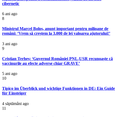
cibernetic
6 ani ago
8
Ministrul Marcel Boloș, anunț important pentru milioane de
români: ‘Vrem să creștem la 3.000 de lei valoarea ajutorului!’
3 ani ago
9
Cristian Terheș: ‘Guvernul României PNL-USR recunoaște că
vaccinurile au efecte adverse chiar GRAVE’
5 ani ago
10
Tipico im Überblick und wichtige Funktionen in DE: Ein Guide
für Einsteiger
4 săptămâni ago
11