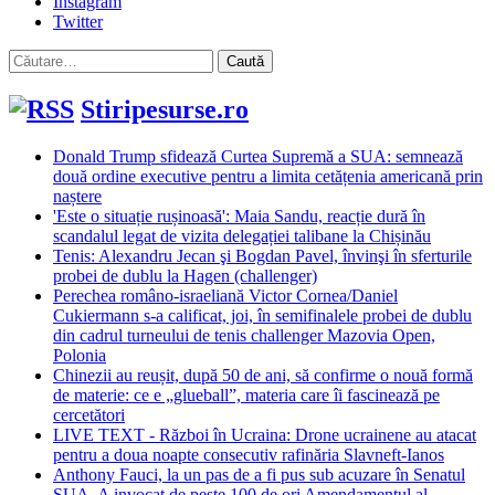
Instagram
Twitter
Caută
după:
Stiripesurse.ro
Donald Trump sfidează Curtea Supremă a SUA: semnează
două ordine executive pentru a limita cetățenia americană prin
naștere
'Este o situație rușinoasă': Maia Sandu, reacție dură în
scandalul legat de vizita delegației talibane la Chișinău
Tenis: Alexandru Jecan şi Bogdan Pavel, învinşi în sferturile
probei de dublu la Hagen (challenger)
Perechea româno-israeliană Victor Cornea/Daniel
Cukiermann s-a calificat, joi, în semifinalele probei de dublu
din cadrul turneului de tenis challenger Mazovia Open,
Polonia
Chinezii au reușit, după 50 de ani, să confirme o nouă formă
de materie: ce e „glueball”, materia care îi fascinează pe
cercetători
LIVE TEXT - Război în Ucraina: Drone ucrainene au atacat
pentru a doua noapte consecutiv rafinăria Slavneft-Ianos
Anthony Fauci, la un pas de a fi pus sub acuzare în Senatul
SUA. A invocat de peste 100 de ori Amendamentul al