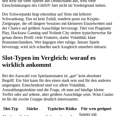
den Reiz für viele Spieler aus Deutschland aus, weil viele
Einschränkungen des GlüStV hier nicht im Vordergrund stehen.
Der Schwerpunkt liegt erkennbar auf Slots mit höherer
Schwankung. Das ist kein Zufall, sondern passt zur Krypto-
Zielgruppe, die oft längere Sessions mit kleineren Einzelwetten und
der Chance auf größere Ausschläge bevorzugt. Titel von Pragmatic
Play, Hacksaw Gaming und Nolimit City stehen typischerweise für
genau dieses Profil: viele Features, starke Volatilität, klare
Bonusmechaniken. Wer dagegen eher ruhige, lineare Spiele
bevorzugt, wird sich schneller nach Ausgleich umsehen müssen.
Slot-Typen im Vergleich: worauf es
wirklich ankommt
Bei der Auswahl von Spielautomaten ist „gut“ kein absoluter
Begriff. Ein Slot kann für den einen stark sein und für den anderen
ungeeignet. Entscheidend sind vor allem Volatilität,
Auszahlungsstruktur und die Frage, ob man auf häufige kleine
Treffer oder auf seltene, aber größere Ausschläge setzt. Wsm Casino
ist für die zweite Gruppe deutlich interessanter.
Slot-Typ
Stärke
Typisches Risiko
Für wen geeignet
Spieler mit