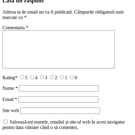
Lasă un răspuns
Adresa ta de email nu va fi publicată.
Câmpurile obligatorii sunt
marcate cu
*
Comentariu
*
Rating
*
5
4
3
2
1
0
Nume
*
Email
*
Site web
Salvează-mi numele, emailul și site-ul web în acest navigator
pentru data viitoare când o să comentez.