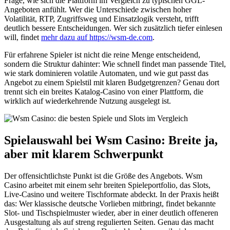
Frage, wie sich die Plattform im Vergleich zu typischen GGL-
Angeboten anfühlt. Wer die Unterschiede zwischen hoher
Volatilität, RTP, Zugriffsweg und Einsatzlogik versteht, trifft
deutlich bessere Entscheidungen. Wer sich zusätzlich tiefer einlesen
will, findet
mehr dazu auf https://wsm-de.com
.
Für erfahrene Spieler ist nicht die reine Menge entscheidend,
sondern die Struktur dahinter: Wie schnell findet man passende Titel,
wie stark dominieren volatile Automaten, und wie gut passt das
Angebot zu einem Spielstil mit klaren Budgetgrenzen? Genau dort
trennt sich ein breites Katalog-Casino von einer Plattform, die
wirklich auf wiederkehrende Nutzung ausgelegt ist.
Spielauswahl bei Wsm Casino: Breite ja,
aber mit klarem Schwerpunkt
Der offensichtlichste Punkt ist die Größe des Angebots. Wsm
Casino arbeitet mit einem sehr breiten Spieleportfolio, das Slots,
Live-Casino und weitere Tischformate abdeckt. In der Praxis heißt
das: Wer klassische deutsche Vorlieben mitbringt, findet bekannte
Slot- und Tischspielmuster wieder, aber in einer deutlich offeneren
Ausgestaltung als auf streng regulierten Seiten. Genau das macht