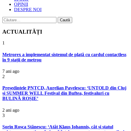
OPINII
DESPRE NOI
Caută
după:
ACTUALITĂȚI
1
Metrorex a implementat sistemul de plată cu cardul contactless
în 9 stații de metrou
7 ani ago
2
Președintele PNȚCD, Aurelian Pavelescu: ‘UNTOLD din Cluj
și SUMMER WELL Festival din Buftea, festivaluri cu
BULINĂ ROȘIE’
2 ani ago
3
Sorin Roșca Stănescu: ‘Atât Klaus Iohannis, cât și statul