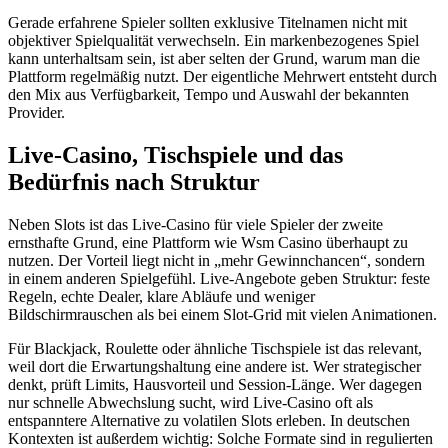
Gerade erfahrene Spieler sollten exklusive Titelnamen nicht mit
objektiver Spielqualität verwechseln. Ein markenbezogenes Spiel
kann unterhaltsam sein, ist aber selten der Grund, warum man die
Plattform regelmäßig nutzt. Der eigentliche Mehrwert entsteht durch
den Mix aus Verfügbarkeit, Tempo und Auswahl der bekannten
Provider.
Live-Casino, Tischspiele und das
Bedürfnis nach Struktur
Neben Slots ist das Live-Casino für viele Spieler der zweite
ernsthafte Grund, eine Plattform wie Wsm Casino überhaupt zu
nutzen. Der Vorteil liegt nicht in „mehr Gewinnchancen“, sondern
in einem anderen Spielgefühl. Live-Angebote geben Struktur: feste
Regeln, echte Dealer, klare Abläufe und weniger
Bildschirmrauschen als bei einem Slot-Grid mit vielen Animationen.
Für Blackjack, Roulette oder ähnliche Tischspiele ist das relevant,
weil dort die Erwartungshaltung eine andere ist. Wer strategischer
denkt, prüft Limits, Hausvorteil und Session-Länge. Wer dagegen
nur schnelle Abwechslung sucht, wird Live-Casino oft als
entspanntere Alternative zu volatilen Slots erleben. In deutschen
Kontexten ist außerdem wichtig: Solche Formate sind in regulierten