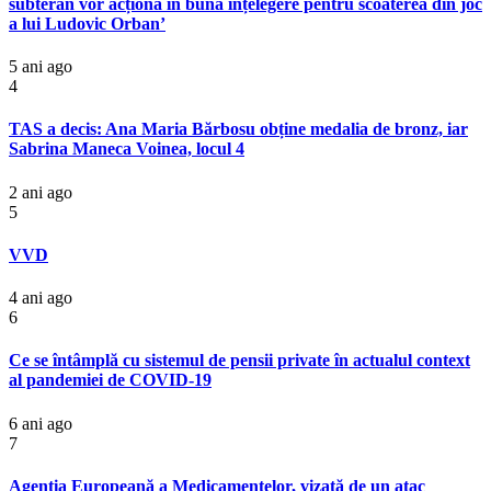
subteran vor acționa în bună înțelegere pentru scoaterea din joc
a lui Ludovic Orban’
5 ani ago
4
TAS a decis: Ana Maria Bărbosu obține medalia de bronz, iar
Sabrina Maneca Voinea, locul 4
2 ani ago
5
VVD
4 ani ago
6
Ce se întâmplă cu sistemul de pensii private în actualul context
al pandemiei de COVID-19
6 ani ago
7
Agenția Europeană a Medicamentelor, vizată de un atac