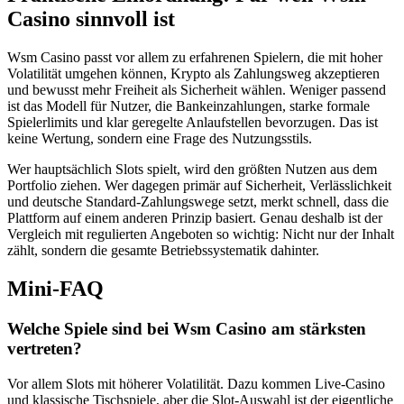
Casino sinnvoll ist
Wsm Casino passt vor allem zu erfahrenen Spielern, die mit hoher
Volatilität umgehen können, Krypto als Zahlungsweg akzeptieren
und bewusst mehr Freiheit als Sicherheit wählen. Weniger passend
ist das Modell für Nutzer, die Bankeinzahlungen, starke formale
Spielerlimits und klar geregelte Anlaufstellen bevorzugen. Das ist
keine Wertung, sondern eine Frage des Nutzungsstils.
Wer hauptsächlich Slots spielt, wird den größten Nutzen aus dem
Portfolio ziehen. Wer dagegen primär auf Sicherheit, Verlässlichkeit
und deutsche Standard-Zahlungswege setzt, merkt schnell, dass die
Plattform auf einem anderen Prinzip basiert. Genau deshalb ist der
Vergleich mit regulierten Angeboten so wichtig: Nicht nur der Inhalt
zählt, sondern die gesamte Betriebssystematik dahinter.
Mini-FAQ
Welche Spiele sind bei Wsm Casino am stärksten
vertreten?
Vor allem Slots mit höherer Volatilität. Dazu kommen Live-Casino
und klassische Tischspiele, aber die Slot-Auswahl ist der eigentliche