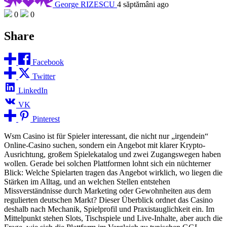
George RIZESCU
4 săptămâni ago
0
0
Share
Facebook
Twitter
LinkedIn
VK
Pinterest
Wsm Casino ist für Spieler interessant, die nicht nur „irgendein“
Online-Casino suchen, sondern ein Angebot mit klarer Krypto-
Ausrichtung, großem Spielekatalog und zwei Zugangswegen haben
wollen. Gerade bei solchen Plattformen lohnt sich ein nüchterner
Blick: Welche Spielarten tragen das Angebot wirklich, wo liegen die
Stärken im Alltag, und an welchen Stellen entstehen
Missverständnisse durch Marketing oder Gewohnheiten aus dem
regulierten deutschen Markt? Dieser Überblick ordnet das Casino
deshalb nach Mechanik, Spielprofil und Praxistauglichkeit ein. Im
Mittelpunkt stehen Slots, Tischspiele und Live-Inhalte, aber auch die