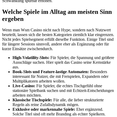
Schwankung spürbar erhöhen.
Welche Spiele im Alltag am meisten Sinn
ergeben
Wenn man Wsm Casino nicht nach Hype, sondern nach Nutzwert
beurteilt, lassen sich die besten Kategorien ziemlich klar eingrenzen.
Nicht jedes Spielsegment erfüllt dieselbe Funktion. Einige Titel sind
für längere Sessions sinnvoll, andere eher als Ergänzung oder für
kurze Einsätze zwischendurch.
High-Volatility-Slots:
Für Spieler, die Spannung und größere
Ausschläge suchen. Hier spielt das Casino seine Kernstärke
aus.
Book-Slots und Feature-lastige Automaten:
Besonders
interessant für Nutzer, die mit Freispielen, Expandern oder
Multiplikatoren arbeiten wollen.
Live-Casino:
Für Spieler, die echtes Tischgefühl ohne
stationäre Spielbank suchen und mit Echtzeit-Entscheidungen
arbeiten möchten.
Klassische Tischspiele:
Für alle, die lieber strukturierte
Regeln als reine Zufallsdynamik mögen.
Exklusive oder markennahe Spiele:
Eher ergänzend.
Solche Titel sind oft mehr Branding als echter Spielkern.