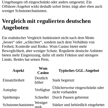
Umgebungen oft eingeschränkt oder anders umgesetzt. Ein
Offshore-Angebot wirkt deshalb sofort freier, trägt aber eben auch
weniger Schutzmechanismen.
Vergleich mit regulierten deutschen
Angeboten
Ein realistischer Vergleich funktioniert nicht nach dem Motto
„besser“ oder „schlechter“, sondern nach dem Verhältnis von
Freiheit, Kontrolle und Risiko. Wsm Casino bietet mehr
Beweglichkeit, aber weniger Schutz. Regulierte deutsche Anbieter
bieten mehr Eingrenzung, dafür oft mehr Friktion und strengere
Limits. Beides hat seinen Preis.
Wsm
Aspekt
Typisches GGL-Angebot
Casino
Deutlich
Einsatzfreiheit
Stark begrenzt
höher
Üblicherweise eingeschränkt oder
Autoplay
Verfügbar
nicht vorhanden
Spieltempo
Schneller
Durch Pausen gebremst
Weniger
Schutzmechanismen
Stärker und behördlich eingebettet
stark