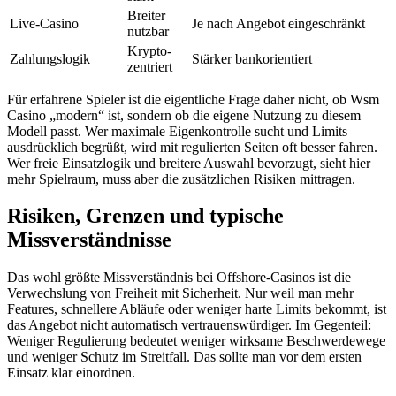
Breiter
Live-Casino
Je nach Angebot eingeschränkt
nutzbar
Krypto-
Zahlungslogik
Stärker bankorientiert
zentriert
Für erfahrene Spieler ist die eigentliche Frage daher nicht, ob Wsm
Casino „modern“ ist, sondern ob die eigene Nutzung zu diesem
Modell passt. Wer maximale Eigenkontrolle sucht und Limits
ausdrücklich begrüßt, wird mit regulierten Seiten oft besser fahren.
Wer freie Einsatzlogik und breitere Auswahl bevorzugt, sieht hier
mehr Spielraum, muss aber die zusätzlichen Risiken mittragen.
Risiken, Grenzen und typische
Missverständnisse
Das wohl größte Missverständnis bei Offshore-Casinos ist die
Verwechslung von Freiheit mit Sicherheit. Nur weil man mehr
Features, schnellere Abläufe oder weniger harte Limits bekommt, ist
das Angebot nicht automatisch vertrauenswürdiger. Im Gegenteil:
Weniger Regulierung bedeutet weniger wirksame Beschwerdewege
und weniger Schutz im Streitfall. Das sollte man vor dem ersten
Einsatz klar einordnen.