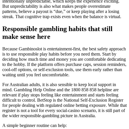
intentionally unpredictable, which keeps the experience exciting.
But unpredictability is also what makes people overestimate
patterns, believe a payout is “due,” or keep playing after a losing
streak. That cognitive trap exists even when the balance is virtual.
Responsible gambling habits that still
make sense here
Because Gambinoslot is entertainment-first, the best safety approach
is to use responsible play habits before you need them. Start by
deciding how much time and money you are comfortable dedicating
to the hobby. If the platform offers purchase caps, session reminders,
cool-off options, or self-exclusion tools, use them early rather than
waiting until you feel uncomfortable.
For Australian adults, it is also sensible to keep local support in
mind. Gambling Help Online and the 1800 858 858 helpline are
relevant if play stops feeling like entertainment and starts feeling
difficult to control. BetStop is the National Self-Exclusion Register
for people dealing with regulated online betting exposure. While that
register is not a tool for every social-casino scenario, it is still part of
the wider responsible-gambling picture in Australia.
A simple beginner routine can help: