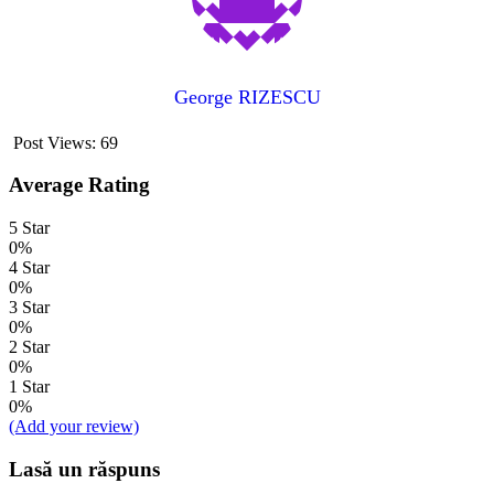
George RIZESCU
Post Views:
69
Average Rating
5 Star
0%
4 Star
0%
3 Star
0%
2 Star
0%
1 Star
0%
(Add your review)
Lasă un răspuns