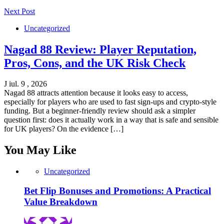
Next Post
Uncategorized
Nagad 88 Review: Player Reputation,
Pros, Cons, and the UK Risk Check
J iul. 9 , 2026
Nagad 88 attracts attention because it looks easy to access,
especially for players who are used to fast sign-ups and crypto-style
funding. But a beginner-friendly review should ask a simpler
question first: does it actually work in a way that is safe and sensible
for UK players? On the evidence […]
You May Like
Uncategorized
Bet Flip Bonuses and Promotions: A Practical
Value Breakdown