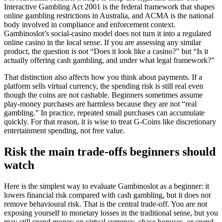
Interactive Gambling Act 2001 is the federal framework that shapes
online gambling restrictions in Australia, and ACMA is the national
body involved in compliance and enforcement context.
Gambinoslot’s social-casino model does not turn it into a regulated
online casino in the local sense. If you are assessing any similar
product, the question is not “Does it look like a casino?” but “Is it
actually offering cash gambling, and under what legal framework?”
That distinction also affects how you think about payments. If a
platform sells virtual currency, the spending risk is still real even
though the coins are not cashable. Beginners sometimes assume
play-money purchases are harmless because they are not “real
gambling.” In practice, repeated small purchases can accumulate
quickly. For that reason, it is wise to treat G-Coins like discretionary
entertainment spending, not free value.
Risk the main trade-offs beginners should
watch
Here is the simplest way to evaluate Gambinoslot as a beginner: it
lowers financial risk compared with cash gambling, but it does not
remove behavioural risk. That is the central trade-off. You are not
exposing yourself to monetary losses in the traditional sense, but you
may still spend money on virtual currency, chase bonuses, or spend