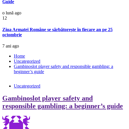
Guide
o lună ago
12
Ziua Armatei Române se sărbătoreşte în fiecare an pe 25
octombrie
7 ani ago
Home
Uncategorized
Gambinoslot player safety and responsible gambling: a
beginner’s guide
Uncategorized
Gambinoslot player safety and
responsible gambling: a beginner’s guide