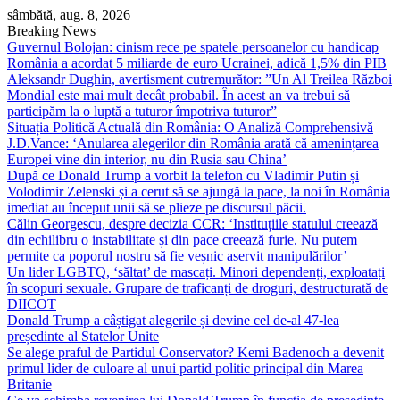
Skip
sâmbătă, aug. 8, 2026
to
Breaking News
content
Guvernul Bolojan: cinism rece pe spatele persoanelor cu handicap
România a acordat 5 miliarde de euro Ucrainei, adică 1,5% din PIB
Aleksandr Dughin, avertisment cutremurător: ”Un Al Treilea Război
Mondial este mai mult decât probabil. În acest an va trebui să
participăm la o luptă a tuturor împotriva tuturor”
Situația Politică Actuală din România: O Analiză Comprehensivă
J.D.Vance: ‘Anularea alegerilor din România arată că amenințarea
Europei vine din interior, nu din Rusia sau China’
După ce Donald Trump a vorbit la telefon cu Vladimir Putin și
Volodimir Zelenski și a cerut să se ajungă la pace, la noi în România
imediat au început unii să se plieze pe discursul păcii.
Călin Georgescu, despre decizia CCR: ‘Instituțiile statului creează
din echilibru o instabilitate și din pace creează furie. Nu putem
permite ca poporul nostru să fie veșnic aservit manipulărilor’
Un lider LGBTQ, ‘săltat’ de mascați. Minori dependenți, exploatați
în scopuri sexuale. Grupare de traficanți de droguri, destructurată de
DIICOT
Donald Trump a câștigat alegerile și devine cel de-al 47-lea
președinte al Statelor Unite
Se alege praful de Partidul Conservator? Kemi Badenoch a devenit
primul lider de culoare al unui partid politic principal din Marea
Britanie