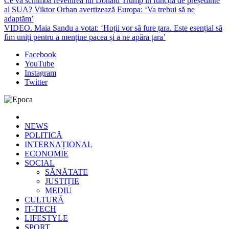
Ce va schimba revenirea lui Donald Trump în funcția de președinte
al SUA? Viktor Orban avertizează Europa: ‘Va trebui să ne
adaptăm’
VIDEO. Maia Sandu a votat: ‘Hoții vor să fure țara. Este esențial să
fim uniți pentru a menține pacea și a ne apăra țara’
Facebook
YouTube
Instagram
Twitter
Epoca
Cele mai noi știri online din România
NEWS
POLITICĂ
INTERNAȚIONAL
ECONOMIE
SOCIAL
SĂNĂTATE
JUSTIȚIE
MEDIU
CULTURĂ
IT-TECH
LIFESTYLE
SPORT