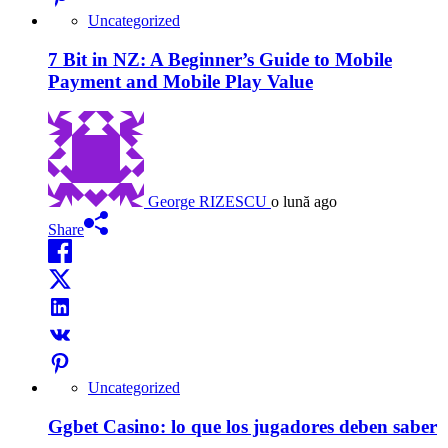
Uncategorized
7 Bit in NZ: A Beginner’s Guide to Mobile
Payment and Mobile Play Value
George RIZESCU
o lună ago
Share
Uncategorized
Ggbet Casino: lo que los jugadores deben saber