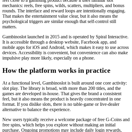
feel close to a gambling product because it uses familiar slot
mechanics: reels, free spins, wilds, scatters, multipliers, and bonus
rounds. The interface and reward loops are intentionally engaging.
That makes the entertainment value clear, but it also means the
psychological triggers are similar enough that self-control still
matters.
Gambinoslot launched in 2015 and is operated by Spiral Interactive.
It is accessible through a desktop website, Facebook app, and
mobile apps for iOS and Android, which makes it easy to use across
devices. Accessibility is convenient, but convenience can also make
impulsive play more likely, especially on a phone.
How the platform works in practice
At a functional level, Gambinoslot is built around one core activity:
slot play. The library is broad, with more than 200 titles, and the
games are developed in-house. That gives the brand a consistent
feel, but it also means the product is heavily concentrated in one
format. If you dislike slots, there is no table-game or live-dealer
alternative to balance the experience.
New users typically receive a welcome package of free G-Coins and
free spins, which helps you explore without making an initial
purchase. Ongoing promotions may include daily login rewards,