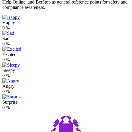
Help Online, and BetStop as general reference points for safety and
compliance awareness.
Happy
0
%
Sad
0
%
Excited
0
%
Sleepy
0
%
Angry
0
%
Surprise
0
%