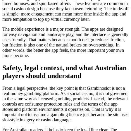
timed bonuses, and spin-based offers. These features are common in
social casino design because they keep users returning. The trade-off
is simple: more engagement can mean more time inside the app and
more temptation to top up virtual currency later.
The mobile experience is a major strength. The apps are designed
for easy navigation and landscape play, and the interface is generally
user-friendly. That matters because smooth design reduces friction,
but friction is also one of the natural brakes on overspending. In
other words, the better the app feels, the more important your own
limits become.
Safety, legal context, and what Australian
players should understand
From a legal perspective, the key point is that Gambinoslot is not a
real-money gambling platform. As a social casino, it is not governed
in the same way as licensed gambling products. Instead, the relevant
controls are consumer protection rules and the terms of the app
stores and platform environments it operates on. That is why it is
important not to assume a gambling licence just because the site uses
slot-style imagery or casino language.
For Australian readers, it helps to keep the legal line clear. The