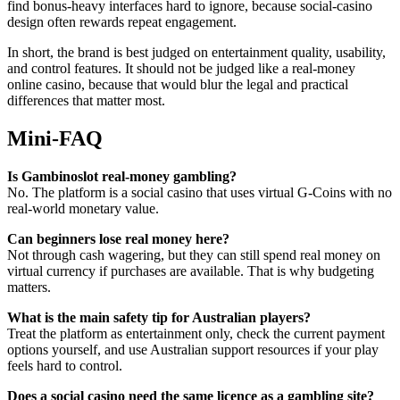
find bonus-heavy interfaces hard to ignore, because social-casino
design often rewards repeat engagement.
In short, the brand is best judged on entertainment quality, usability,
and control features. It should not be judged like a real-money
online casino, because that would blur the legal and practical
differences that matter most.
Mini-FAQ
Is Gambinoslot real-money gambling?
No. The platform is a social casino that uses virtual G-Coins with no
real-world monetary value.
Can beginners lose real money here?
Not through cash wagering, but they can still spend real money on
virtual currency if purchases are available. That is why budgeting
matters.
What is the main safety tip for Australian players?
Treat the platform as entertainment only, check the current payment
options yourself, and use Australian support resources if your play
feels hard to control.
Does a social casino need the same licence as a gambling site?