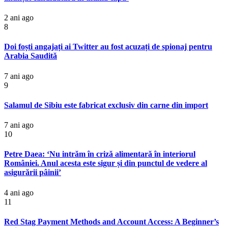
2 ani ago
8
Doi foști angajați ai Twitter au fost acuzați de spionaj pentru
Arabia Saudită
7 ani ago
9
Salamul de Sibiu este fabricat exclusiv din carne din import
7 ani ago
10
Petre Daea: ‘Nu intrăm în criză alimentară în interiorul
României. Anul acesta este sigur și din punctul de vedere al
asigurării pâinii’
4 ani ago
11
Red Stag Payment Methods and Account Access: A Beginner’s