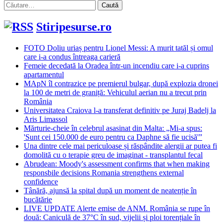
Caută
după:
Stiripesurse.ro
FOTO Doliu uriaș pentru Lionel Messi: A murit tatăl și omul
care i-a condus întreaga carieră
Femeie decedată la Oradea într-un incendiu care i-a cuprins
apartamentul
MApN îl contrazice pe premierul bulgar, după explozia dronei
la 100 de metri de graniță: Vehiculul aerian nu a trecut prin
România
Universitatea Craiova l-a transferat definitiv pe Juraj Badelj la
Aris Limassol
Mărturie-cheie în celebrul asasinat din Malta: „Mi-a spus:
'Sunt cei 150.000 de euro pentru ca Daphne să fie ucisă'”
Una dintre cele mai periculoase și răspândite alergii ar putea fi
domolită cu o terapie greu de imaginat - transplantul fecal
Abrudean: Moody's assessment confirms that when making
responsbile decisions Romania strengthens external
confidence
Tânără, ajunsă la spital după un moment de neatenție în
bucătărie
LIVE UPDATE Alerte emise de ANM. România se rupe în
două: Caniculă de 37°C în sud, vijelii și ploi torențiale în