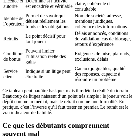
Licence et
Détermine si l’activité
claire, cohérente et
autorité
est encadrée et vérifiable
consultable
Permet de savoir qui
Nom de société, adresse,
Identité de
détient réellement les
mentions juridiques,
l’opérateur
fonds et les obligations
cohérence des informations
Délais annoncés, conditions
Le point décisif pour
Retraits
de validation, cas de blocage,
tout joueur
retours d’expérience
Peuvent limiter
Conditions
Exigences de mise, plafonds,
l’utilisation réelle des
de bonus
exclusions, délais
gains
Canaux joignables, qualité
Service
Indique si un litige peut
des réponses, capacité à
client
être traité
résoudre un problème
Ce tableau peut paraître basique, mais il reflète la réalité du terrain.
Beaucoup de litiges naissent d’un point très simple : le joueur voit le
dépôt comme immédiat, mais le retrait comme une formalité. En
pratique, c’est l’inverse qu’il faut tester en premier. Le retrait est le
vrai indicateur de fiabilité.
Ce que les débutants comprennent
souvent mal