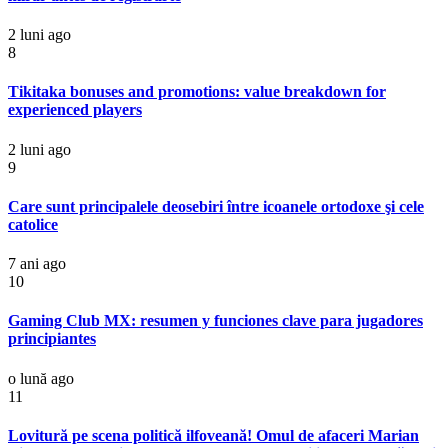
2 luni ago
8
Tikitaka bonuses and promotions: value breakdown for
experienced players
2 luni ago
9
Care sunt principalele deosebiri între icoanele ortodoxe şi cele
catolice
7 ani ago
10
Gaming Club MX: resumen y funciones clave para jugadores
principiantes
o lună ago
11
Lovitură pe scena politică ilfoveană! Omul de afaceri Marian