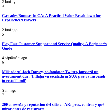
2 luni ago
4
Cascades Bonuses in CA: A Practical Value Breakdown for
Experienced Players
2 luni ago
5
Play Fast Customer Support and Service Quality: A Beginner’s
Guide
4 săptămâni ago
6
Miliardarul Jack Dorsey, co-fondator Twitter, lansează un
avertisment dur: ‘Inflația va escalada în SUA și se va răspândi
în restul lumii’
5 ani ago
7
20Bet reseña y reputación del sitio en AR: pros, contras y qué
mirar antes de registrarte