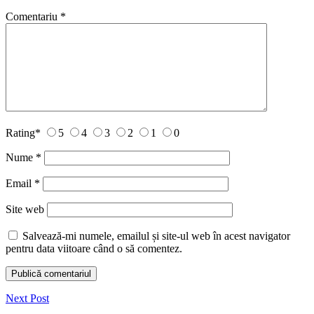
Comentariu
*
Rating
*
5
4
3
2
1
0
Nume
*
Email
*
Site web
Salvează-mi numele, emailul și site-ul web în acest navigator
pentru data viitoare când o să comentez.
Next Post