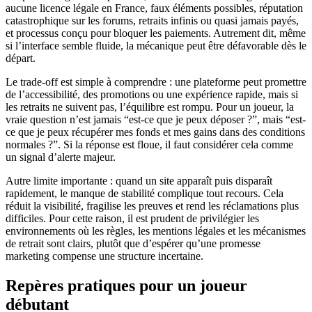
aucune licence légale en France, faux éléments possibles, réputation
catastrophique sur les forums, retraits infinis ou quasi jamais payés,
et processus conçu pour bloquer les paiements. Autrement dit, même
si l’interface semble fluide, la mécanique peut être défavorable dès le
départ.
Le trade-off est simple à comprendre : une plateforme peut promettre
de l’accessibilité, des promotions ou une expérience rapide, mais si
les retraits ne suivent pas, l’équilibre est rompu. Pour un joueur, la
vraie question n’est jamais “est-ce que je peux déposer ?”, mais “est-
ce que je peux récupérer mes fonds et mes gains dans des conditions
normales ?”. Si la réponse est floue, il faut considérer cela comme
un signal d’alerte majeur.
Autre limite importante : quand un site apparaît puis disparaît
rapidement, le manque de stabilité complique tout recours. Cela
réduit la visibilité, fragilise les preuves et rend les réclamations plus
difficiles. Pour cette raison, il est prudent de privilégier les
environnements où les règles, les mentions légales et les mécanismes
de retrait sont clairs, plutôt que d’espérer qu’une promesse
marketing compense une structure incertaine.
Repères pratiques pour un joueur
débutant