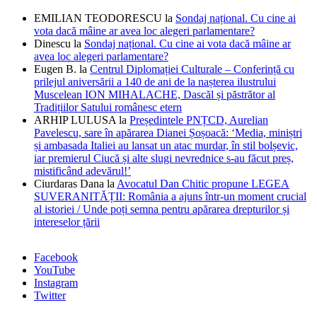
EMILIAN TEODORESCU
la
Sondaj național. Cu cine ai
vota dacă mâine ar avea loc alegeri parlamentare?
Dinescu
la
Sondaj național. Cu cine ai vota dacă mâine ar
avea loc alegeri parlamentare?
Eugen B.
la
Centrul Diplomației Culturale – Conferință cu
prilejul aniversării a 140 de ani de la nașterea ilustrului
Muscelean ION MIHALACHE, Dascăl și păstrător al
Tradițiilor Satului românesc etern
ARHIP LULUSA
la
Președintele PNȚCD, Aurelian
Pavelescu, sare în apărarea Dianei Șoșoacă: ‘Media, miniștri
și ambasada Italiei au lansat un atac murdar, în stil bolșevic,
iar premierul Ciucă și alte slugi nevrednice s-au făcut preș,
mistificând adevărul!’
Ciurdaras Dana
la
Avocatul Dan Chitic propune LEGEA
SUVERANITĂȚII: România a ajuns într-un moment crucial
al istoriei / Unde poți semna pentru apărarea drepturilor și
intereselor țării
Facebook
YouTube
Instagram
Twitter