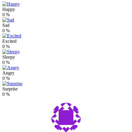
Happy
0
%
Sad
0
%
Excited
0
%
Sleepy
0
%
Angry
0
%
Surprise
0
%