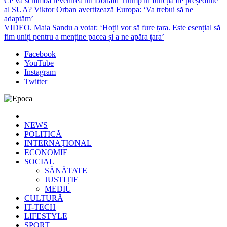
Ce va schimba revenirea lui Donald Trump în funcția de președinte
al SUA? Viktor Orban avertizează Europa: ‘Va trebui să ne
adaptăm’
VIDEO. Maia Sandu a votat: ‘Hoții vor să fure țara. Este esențial să
fim uniți pentru a menține pacea și a ne apăra țara’
Facebook
YouTube
Instagram
Twitter
Epoca
Cele mai noi știri online din România
NEWS
POLITICĂ
INTERNAȚIONAL
ECONOMIE
SOCIAL
SĂNĂTATE
JUSTIȚIE
MEDIU
CULTURĂ
IT-TECH
LIFESTYLE
SPORT