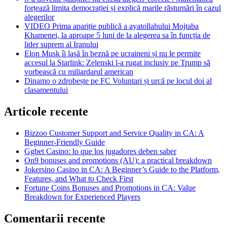
forțează limita democrației și explică marile răsturnări în cazul
alegerilor
VIDEO Prima apariție publică a ayatollahului Mojtaba
Khamenei, la aproape 5 luni de la alegerea sa în funcția de
lider suprem al Iranului
Elon Musk îi lasă în beznă pe ucraineni și nu le permite
accesul la Starlink: Zelenski l-a rugat inclusiv pe Trump să
vorbească cu miliardarul american
Dinamo o zdrobește pe FC Voluntari și urcă pe locul doi al
clasamentului
Articole recente
Bizzoo Customer Support and Service Quality in CA: A
Beginner-Friendly Guide
Ggbet Casino: lo que los jugadores deben saber
On9 bonuses and promotions (AU): a practical breakdown
Jokersino Casino in CA: A Beginner’s Guide to the Platform,
Features, and What to Check First
Fortune Coins Bonuses and Promotions in CA: Value
Breakdown for Experienced Players
Comentarii recente