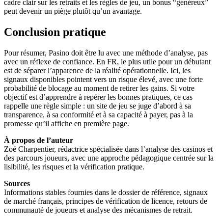
cadre clair sur les retraits et les règles de jeu, un bonus “généreux”
peut devenir un piège plutôt qu’un avantage.
Conclusion pratique
Pour résumer, Pasino doit être lu avec une méthode d’analyse, pas
avec un réflexe de confiance. En FR, le plus utile pour un débutant
est de séparer l’apparence de la réalité opérationnelle. Ici, les
signaux disponibles pointent vers un risque élevé, avec une forte
probabilité de blocage au moment de retirer les gains. Si votre
objectif est d’apprendre à repérer les bonnes pratiques, ce cas
rappelle une règle simple : un site de jeu se juge d’abord à sa
transparence, à sa conformité et à sa capacité à payer, pas à la
promesse qu’il affiche en première page.
À propos de l’auteur
Zoé Charpentier, rédactrice spécialisée dans l’analyse des casinos et
des parcours joueurs, avec une approche pédagogique centrée sur la
lisibilité, les risques et la vérification pratique.
Sources
Informations stables fournies dans le dossier de référence, signaux
de marché français, principes de vérification de licence, retours de
communauté de joueurs et analyse des mécanismes de retrait.