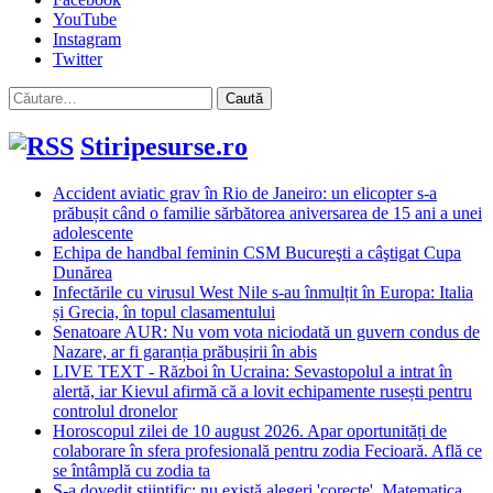
YouTube
Instagram
Twitter
Caută
după:
Stiripesurse.ro
Accident aviatic grav în Rio de Janeiro: un elicopter s-a
prăbușit când o familie sărbătorea aniversarea de 15 ani a unei
adolescente
Echipa de handbal feminin CSM Bucureşti a câştigat Cupa
Dunărea
Infectările cu virusul West Nile s-au înmulțit în Europa: Italia
și Grecia, în topul clasamentului
Senatoare AUR: Nu vom vota niciodată un guvern condus de
Nazare, ar fi garanția prăbușirii în abis
LIVE TEXT - Război în Ucraina: Sevastopolul a intrat în
alertă, iar Kievul afirmă că a lovit echipamente rusești pentru
controlul dronelor
Horoscopul zilei de 10 august 2026. Apar oportunități de
colaborare în sfera profesională pentru zodia Fecioară. Află ce
se întâmplă cu zodia ta
S-a dovedit științific: nu există alegeri 'corecte'. Matematica