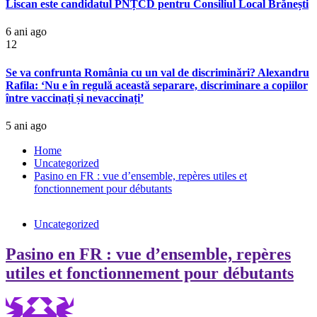
Liscan este candidatul PNȚCD pentru Consiliul Local Brănești
6 ani ago
12
Se va confrunta România cu un val de discriminări? Alexandru
Rafila: ‘Nu e în regulă această separare, discriminare a copiilor
între vaccinați și nevaccinați’
5 ani ago
Home
Uncategorized
Pasino en FR : vue d’ensemble, repères utiles et
fonctionnement pour débutants
Uncategorized
Pasino en FR : vue d’ensemble, repères
utiles et fonctionnement pour débutants