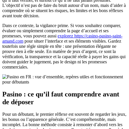
qu’il faut vérifier, et surtout ce qu’il ne faut jamais présumer.
L’objectif n’est pas de faire du bruit autour d’un nom, mais d’aider à
comprendre où se situent les risques, les limites et les bons réflexes
avant toute décision.
Dans ce contexte, la vigilance prime. Si vous souhaitez comparer,
évaluer ou simplement comprendre la page d’accueil et ses
promesses, vous pouvez aussi
explorez https://casino-pasino-saint-
amand.com
pour situer l’interface et ses éléments visibles. Gardez
toutefois une règle simple en tête : une présentation élégante ne
prouve rien à elle seule. En matière de jeux d’argent, ce sont la
vérification, la transparence et la capacité réelle à payer les gains qui
doivent guider le jugement, pas le design ni les promesses
commerciales.
Pasino : ce qu’il faut comprendre avant
de déposer
Pour un débutant, le premier réflexe est souvent de regarder les jeux,
les bonus ou l’apparence générale. C’est compréhensible, mais
incomplet. La bonne méthode consiste à remonter d’abord vers les