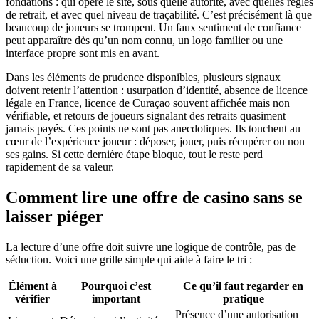
fondations : qui opère le site, sous quelle autorité, avec quelles règles
de retrait, et avec quel niveau de traçabilité. C’est précisément là que
beaucoup de joueurs se trompent. Un faux sentiment de confiance
peut apparaître dès qu’un nom connu, un logo familier ou une
interface propre sont mis en avant.
Dans les éléments de prudence disponibles, plusieurs signaux
doivent retenir l’attention : usurpation d’identité, absence de licence
légale en France, licence de Curaçao souvent affichée mais non
vérifiable, et retours de joueurs signalant des retraits quasiment
jamais payés. Ces points ne sont pas anecdotiques. Ils touchent au
cœur de l’expérience joueur : déposer, jouer, puis récupérer ou non
ses gains. Si cette dernière étape bloque, tout le reste perd
rapidement de sa valeur.
Comment lire une offre de casino sans se
laisser piéger
La lecture d’une offre doit suivre une logique de contrôle, pas de
séduction. Voici une grille simple qui aide à faire le tri :
Élément à
Pourquoi c’est
Ce qu’il faut regarder en
vérifier
important
pratique
Présence d’une autorisation