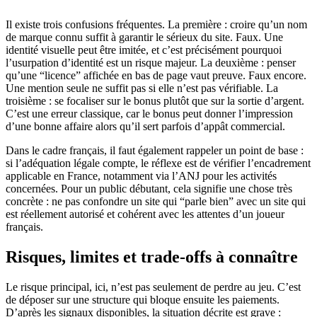
Il existe trois confusions fréquentes. La première : croire qu’un nom
de marque connu suffit à garantir le sérieux du site. Faux. Une
identité visuelle peut être imitée, et c’est précisément pourquoi
l’usurpation d’identité est un risque majeur. La deuxième : penser
qu’une “licence” affichée en bas de page vaut preuve. Faux encore.
Une mention seule ne suffit pas si elle n’est pas vérifiable. La
troisième : se focaliser sur le bonus plutôt que sur la sortie d’argent.
C’est une erreur classique, car le bonus peut donner l’impression
d’une bonne affaire alors qu’il sert parfois d’appât commercial.
Dans le cadre français, il faut également rappeler un point de base :
si l’adéquation légale compte, le réflexe est de vérifier l’encadrement
applicable en France, notamment via l’ANJ pour les activités
concernées. Pour un public débutant, cela signifie une chose très
concrète : ne pas confondre un site qui “parle bien” avec un site qui
est réellement autorisé et cohérent avec les attentes d’un joueur
français.
Risques, limites et trade-offs à connaître
Le risque principal, ici, n’est pas seulement de perdre au jeu. C’est
de déposer sur une structure qui bloque ensuite les paiements.
D’après les signaux disponibles, la situation décrite est grave :