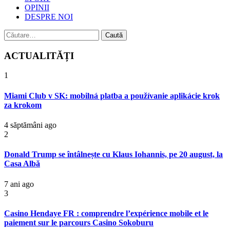
OPINII
DESPRE NOI
Caută
după:
ACTUALITĂȚI
1
Miami Club v SK: mobilná platba a používanie aplikácie krok
za krokom
4 săptămâni ago
2
Donald Trump se întâlnește cu Klaus Iohannis, pe 20 august, la
Casa Albă
7 ani ago
3
Casino Hendaye FR : comprendre l’expérience mobile et le
paiement sur le parcours Casino Sokoburu