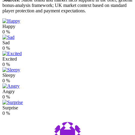
bonus-analysis framework; UK market context based on standard
player protection and payment expectations.
Happy
0
%
Sad
0
%
Excited
0
%
Sleepy
0
%
Angry
0
%
Surprise
0
%