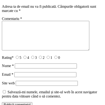
Adresa ta de email nu va fi publicată.
Câmpurile obligatorii sunt
marcate cu
*
Comentariu
*
Rating
*
5
4
3
2
1
0
Nume
*
Email
*
Site web
Salvează-mi numele, emailul și site-ul web în acest navigator
pentru data viitoare când o să comentez.