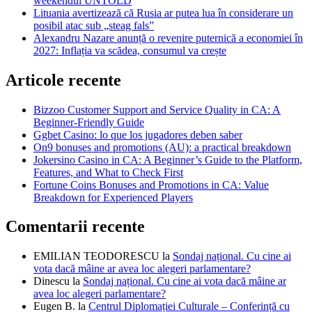
weekendul UNTOLD
Lituania avertizează că Rusia ar putea lua în considerare un
posibil atac sub „steag fals”
Alexandru Nazare anunță o revenire puternică a economiei în
2027: Inflația va scădea, consumul va crește
Articole recente
Bizzoo Customer Support and Service Quality in CA: A
Beginner-Friendly Guide
Ggbet Casino: lo que los jugadores deben saber
On9 bonuses and promotions (AU): a practical breakdown
Jokersino Casino in CA: A Beginner’s Guide to the Platform,
Features, and What to Check First
Fortune Coins Bonuses and Promotions in CA: Value
Breakdown for Experienced Players
Comentarii recente
EMILIAN TEODORESCU
la
Sondaj național. Cu cine ai
vota dacă mâine ar avea loc alegeri parlamentare?
Dinescu
la
Sondaj național. Cu cine ai vota dacă mâine ar
avea loc alegeri parlamentare?
Eugen B.
la
Centrul Diplomației Culturale – Conferință cu