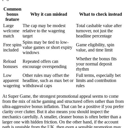
Common
bonus
Why it can mislead
What to check instead
feature
Large
The cap may be modest
Total cashable value after
welcome
relative to the wagering
turnover, not just the
match
target
headline percentage
Spins may be tied to low-
Free spins
Game eligibility, spin
value games or short expiry
included
value, and time limit
windows
Whether the bonus fits
Reload
Repeated offers can
your normal deposit
bonuses
encourage overspending
rhythm
Low
Other rules may offset the
Full terms, especially bet
apparent
headline, such as max bet or
limits and contribution
wagering
withdrawal caps
rules
At Super Game, the strongest promotional appeal seems to come
from the mix of niche gaming and structured offers rather than from
ultra-aggressive bonus inflation. That can be a positive if you prefer
clarity over clutter. But it also means you should inspect the
mechanics carefully. A smaller, cleaner bonus is often better than a
larger one with hidden friction. On the other hand, if the account
path is unstable from the UK, then even a sensible promotion may