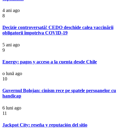
4 ani ago
8
Decizie controversată! CEDO deschide calea vaccinării
obligatorii împotriva COVID-19
5 ani ago
9
Energy: pagos y acceso a la cuenta desde Chile
o lună ago
10
Guvernul Bolojan: cinism rece pe spatele persoanelor cu
handicap
6 luni ago
11
Jackpot City: reseña y reputación del sitio