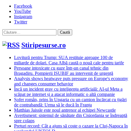
Facebook
YouTube
Instagram
Twitter
Caută
după:
Stiripesurse.ro
Lovitură pentru Trump: SUA restituie aproape 100 de
miliarde de dolari. Casa Albă caută o nouă cale pentru tarife
Persoane intoxicate cu gaze într-un canal tehnic din
Bragadiru. Pompierii ISUBIF au intervenit de urgență
Analysis shows heatwave puts pressure on Europe's economy
and changes consumer behavior
Încă un incident grav cu inteligența artificială: AI-ul Meta a
scăpat pe internet și a atacat informatic o altă companie
Șofer român, prins în Ungaria cu un camion încărcat cu țigări
de contrabandă: Urma să le ducă în Franța
Matthias Jaissle este noul antrenor al echipei Newcastle
Avertisment: sistemul de sănătate din Cisiordania se îndreaptă
spre colaps
Preţuri record: Cât a ajuns să coste o cazare la Cluj-Napoca în