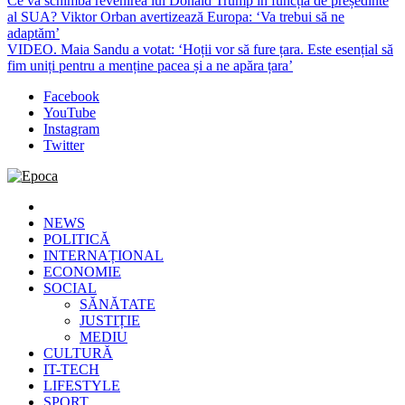
Ce va schimba revenirea lui Donald Trump în funcția de președinte
al SUA? Viktor Orban avertizează Europa: ‘Va trebui să ne
adaptăm’
VIDEO. Maia Sandu a votat: ‘Hoții vor să fure țara. Este esențial să
fim uniți pentru a menține pacea și a ne apăra țara’
Facebook
YouTube
Instagram
Twitter
Epoca
Cele mai noi știri online din România
NEWS
POLITICĂ
INTERNAȚIONAL
ECONOMIE
SOCIAL
SĂNĂTATE
JUSTIȚIE
MEDIU
CULTURĂ
IT-TECH
LIFESTYLE
SPORT