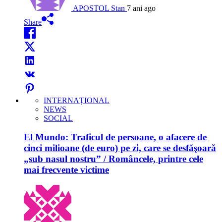
APOSTOL Stan
7 ani ago
Share
INTERNAȚIONAL
NEWS
SOCIAL
El Mundo: Traficul de persoane, o afacere de
cinci milioane (de euro) pe zi, care se desfăşoară
„sub nasul nostru” / Româncele, printre cele
mai frecvente victime