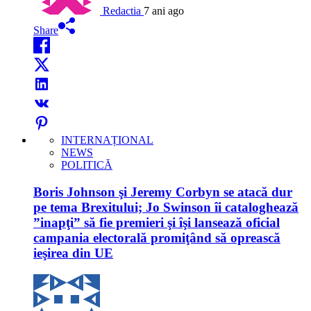
Redactia
7 ani ago
Share
INTERNAȚIONAL
NEWS
POLITICĂ
Boris Johnson şi Jeremy Corbyn se atacă dur
pe tema Brexitului; Jo Swinson îi cataloghează
”inapţi” să fie premieri şi îşi lansează oficial
campania electorală promiţând să oprească
ieşirea din UE