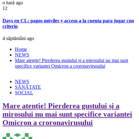
o lună ago
12
Days en CL: pagos móviles y acceso a la cuenta para jugar con
criterio
4 săptămâni ago
Home
NEWS
Mare atenție! Pierderea gustului și a mirosului nu mai sunt
specifice variantei Omicron a croronavirusului
NEWS
SĂNĂTATE
SOCIAL
Mare atenție! Pierderea gustului și a
mirosului nu mai sunt specifice variantei
Omicron a croronavirusului