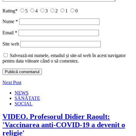
Rating
*
5
4
3
2
1
0
Nume
*
Email
*
Site web
Salvează-mi numele, emailul și site-ul web în acest navigator
pentru data viitoare când o să comentez.
Next Post
NEWS
SĂNĂTATE
SOCIAL
VIDEO. Profesorul Didier Raoult:
'Vaccinarea anti-COVID-19 a devenit o
religie'