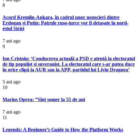
8
Acord Kremlin-Ankara, în cadrul unor negocieri dintre
Erdogan și Putin: Patrule ruso-turce vor fi detașate în nord-
estul Siriei
7 ani ago
9
Ion Cristoiu: ‘Conducerea actuală a PSD e atentă la electoratul
de tip populist și suveranist. La electoratul care s-ar putea duce
în orice clipă la AUR sau la APP, partidul lui Liviu Dragnea’
5 ani ago
10
Marius Oprea: ”Sînt șomer la 55 de ani
7 ani ago
11
Legendz: A Beginner’s Guide to How the Platform Works