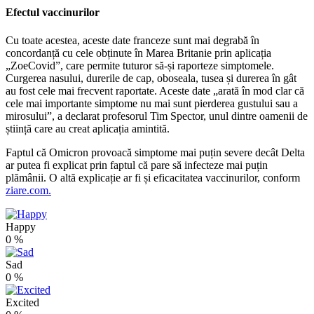
Efectul vaccinurilor
Cu toate acestea, aceste date franceze sunt mai degrabă în
concordanță cu cele obținute în Marea Britanie prin aplicația
„ZoeCovid”, care permite tuturor să-și raporteze simptomele.
Curgerea nasului, durerile de cap, oboseala, tusea și durerea în gât
au fost cele mai frecvent raportate. Aceste date „arată în mod clar că
cele mai importante simptome nu mai sunt pierderea gustului sau a
mirosului”, a declarat profesorul Tim Spector, unul dintre oamenii de
știință care au creat aplicația amintită.
Faptul că Omicron provoacă simptome mai puțin severe decât Delta
ar putea fi explicat prin faptul că pare să infecteze mai puțin
plămânii. O altă explicație ar fi și eficacitatea vaccinurilor, conform
ziare.com.
Happy
0
%
Sad
0
%
Excited