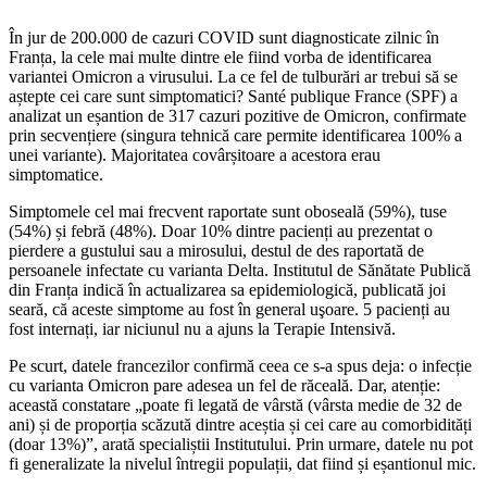
În jur de 200.000 de cazuri COVID sunt diagnosticate zilnic în
Franța, la cele mai multe dintre ele fiind vorba de identificarea
variantei Omicron a virusului. La ce fel de tulburări ar trebui să se
aștepte cei care sunt simptomatici? Santé publique France (SPF) a
analizat un eșantion de 317 cazuri pozitive de Omicron, confirmate
prin secvențiere (singura tehnică care permite identificarea 100% a
unei variante). Majoritatea covârșitoare a acestora erau
simptomatice.
Simptomele cel mai frecvent raportate sunt oboseală (59%), tuse
(54%) și febră (48%). Doar 10% dintre pacienți au prezentat o
pierdere a gustului sau a mirosului, destul de des raportată de
persoanele infectate cu varianta Delta. Institutul de Sănătate Publică
din Franța indică în actualizarea sa epidemiologică, publicată joi
seară, că aceste simptome au fost în general uşoare. 5 pacienți au
fost internați, iar niciunul nu a ajuns la Terapie Intensivă.
Pe scurt, datele francezilor confirmă ceea ce s-a spus deja: o infecție
cu varianta Omicron pare adesea un fel de răceală. Dar, atenție:
această constatare „poate fi legată de vârstă (vârsta medie de 32 de
ani) și de proporția scăzută dintre aceștia și cei care au comorbidități
(doar 13%)”, arată specialiștii Institutului. Prin urmare, datele nu pot
fi generalizate la nivelul întregii populații, dat fiind și eșantionul mic.