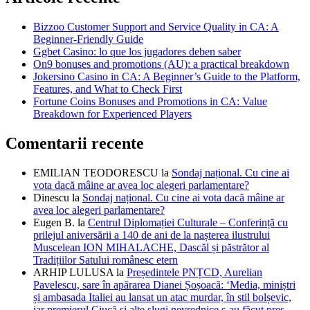
Bizzoo Customer Support and Service Quality in CA: A
Beginner-Friendly Guide
Ggbet Casino: lo que los jugadores deben saber
On9 bonuses and promotions (AU): a practical breakdown
Jokersino Casino in CA: A Beginner’s Guide to the Platform,
Features, and What to Check First
Fortune Coins Bonuses and Promotions in CA: Value
Breakdown for Experienced Players
Comentarii recente
EMILIAN TEODORESCU
la
Sondaj național. Cu cine ai
vota dacă mâine ar avea loc alegeri parlamentare?
Dinescu
la
Sondaj național. Cu cine ai vota dacă mâine ar
avea loc alegeri parlamentare?
Eugen B.
la
Centrul Diplomației Culturale – Conferință cu
prilejul aniversării a 140 de ani de la nașterea ilustrului
Muscelean ION MIHALACHE, Dascăl și păstrător al
Tradițiilor Satului românesc etern
ARHIP LULUSA
la
Președintele PNȚCD, Aurelian
Pavelescu, sare în apărarea Dianei Șoșoacă: ‘Media, miniștri
și ambasada Italiei au lansat un atac murdar, în stil bolșevic,
iar premierul Ciucă și alte slugi nevrednice s-au făcut preș,