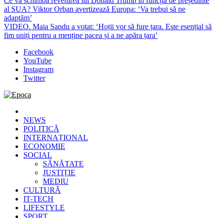
Ce va schimba revenirea lui Donald Trump în funcția de președinte
al SUA? Viktor Orban avertizează Europa: ‘Va trebui să ne
adaptăm’
VIDEO. Maia Sandu a votat: ‘Hoții vor să fure țara. Este esențial să
fim uniți pentru a menține pacea și a ne apăra țara’
Facebook
YouTube
Instagram
Twitter
Epoca
Cele mai noi știri online din România
NEWS
POLITICĂ
INTERNAȚIONAL
ECONOMIE
SOCIAL
SĂNĂTATE
JUSTIȚIE
MEDIU
CULTURĂ
IT-TECH
LIFESTYLE
SPORT