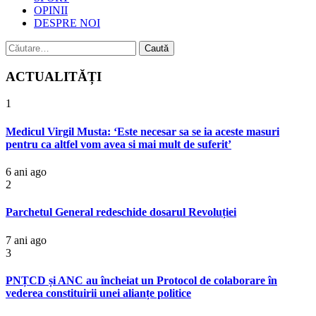
OPINII
DESPRE NOI
Caută
după:
ACTUALITĂȚI
1
Medicul Virgil Musta: ‘Este necesar sa se ia aceste masuri
pentru ca altfel vom avea si mai mult de suferit’
6 ani ago
2
Parchetul General redeschide dosarul Revoluției
7 ani ago
3
PNȚCD și ANC au încheiat un Protocol de colaborare în
vederea constituirii unei alianțe politice