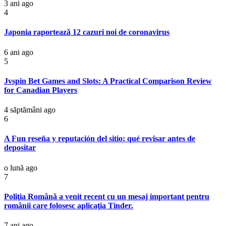
3 ani ago
4
Japonia raportează 12 cazuri noi de coronavirus
6 ani ago
5
Jvspin Bet Games and Slots: A Practical Comparison Review
for Canadian Players
4 săptămâni ago
6
A Fun reseña y reputación del sitio: qué revisar antes de
depositar
o lună ago
7
Poliţia Română a venit recent cu un mesaj important pentru
românii care folosesc aplicaţia Tinder.
7 ani ago