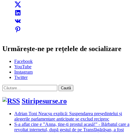
Urmărește-ne pe rețelele de socializare
Facebook
YouTube
Instagram
Twitter
Caută
după:
Stiripesurse.ro
Adrian Toni Neacșu explică: Suspendarea președintelui și
alegerile parlamentare anticipate se exclud reciproc
S-a aflat cine e ”Anna, ţine-ţi prostul acasă!” - Bărbatul care a
revoltat internetul, după gestul de pe Transfăgărășan, a fost