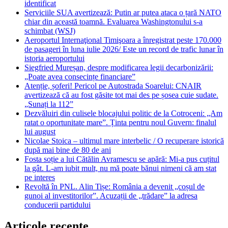
identificat
Serviciile SUA avertizează: Putin ar putea ataca o țară NATO
chiar din această toamnă. Evaluarea Washingtonului s-a
schimbat (WSJ)
Aeroportul Internaţional Timişoara a înregistrat peste 170.000
de pasageri în luna iulie 2026/ Este un record de trafic lunar în
istoria aeroportului
Siegfried Mureșan, despre modificarea legii decarbonizării:
„Poate avea consecințe financiare”
Atenție, șoferi! Pericol pe Autostrada Soarelui: CNAIR
avertizează că au fost găsite tot mai des pe șosea cuie sudate.
„Sunați la 112”
Dezvăluiri din culisele blocajului politic de la Cotroceni: „Am
ratat o oportunitate mare”. Ținta pentru noul Guvern: finalul
lui august
Nicolae Stoica – ultimul mare interbelic / O recuperare istorică
după mai bine de 80 de ani
Fosta soție a lui Cătălin Avramescu se apără: Mi-a pus cuțitul
la gât. L-am iubit mult, nu mă poate bănui nimeni că am stat
pe interes
Revoltă în PNL. Alin Tișe: România a devenit „coșul de
gunoi al investitorilor”. Acuzații de „trădare” la adresa
conducerii partidului
Articole recente