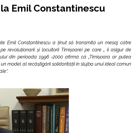
 la Emil Constantinescu
te Emil Constantinescu a ținut să transmită un mesaj către
e revoluționarii și locuitorii Timișoarei pe care „ îi asigur de
tului din perioada 1996 -2000 afirmă că „Timișoara ar putea
, un model al recâștigării solidarității în slujba unui ideal comun
le“.