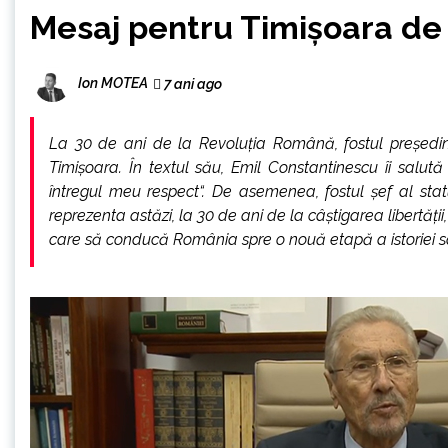
Mesaj pentru Timișoara de
Ion MOTEA
7 ani ago
La 30 de ani de la Revoluția Română, fostul președin
Timișoara. În textul său, Emil Constantinescu îi salută p
întregul meu respect“. De asemenea, fostul șef al sta
reprezenta astăzi, la 30 de ani de la câștigarea libertății
care să conducă România spre o nouă etapă a istoriei sa