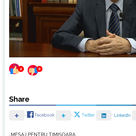
2
0
Share
Facebook
Twitter
LinkedIn
„MESAJ PENTRU TIMIȘOARA