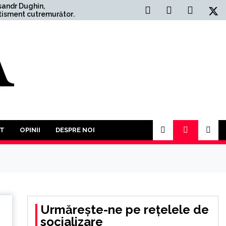
Situația Politică Actuală
ător:
din România: O Analiză
Comprehensivă
t
st an
m la o
iva
T
OPINII
DESPRE NOI
Urmărește-ne pe rețelele de
socializare