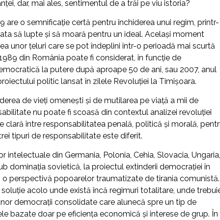
nţei, dar, mai ales, sentimentul de a trăi pe viu istoria?
989 are o semnificaţie certă pentru închiderea unui regim, printr-
gata să lupte şi să moară pentru un ideal. Acelaşi moment
ea unor ţeluri care se pot îndeplini într-o perioadă mai scurtă
n 1989 din România poate fi considerat, în funcţie de
democratică la putere după aproape 50 de ani, sau 2007, anul
iectului politic lansat în zilele Revoluției la Timișoara.
rderea de vieţi omeneşti şi de mutilarea pe viaţă a mii de
ilitate nu poate fi scoasă din contextul analizei revoluţiei
e clară între responsabilitatea penală, politică şi morală, pent
 tipuri de responsabilitate este diferit.
elor intelectuale din Germania, Polonia, Cehia, Slovacia, Ungaria
sub dominaţia sovietică, la proiectul extinderii democraţiei în
i o perspectivă popoarelor traumatizate de tirania comunistă.
oluţie acolo unde există încă regimuri totalitare, unde trebui
l unor democrații consolidate care alunecă spre un tip de
tele bazate doar pe eficiența economică și interese de grup. În