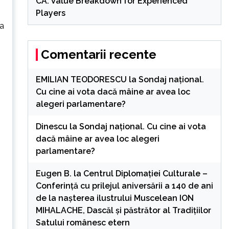
CA: Value Breakdown for Experienced
Players
-a
Comentarii recente
EMILIAN TEODORESCU
la
Sondaj național.
Cu cine ai vota dacă mâine ar avea loc
alegeri parlamentare?
Dinescu
la
Sondaj național. Cu cine ai vota
dacă mâine ar avea loc alegeri
parlamentare?
Eugen B.
la
Centrul Diplomației Culturale –
Conferință cu prilejul aniversării a 140 de ani
de la nașterea ilustrului Muscelean ION
MIHALACHE, Dascăl și păstrător al Tradițiilor
Satului românesc etern