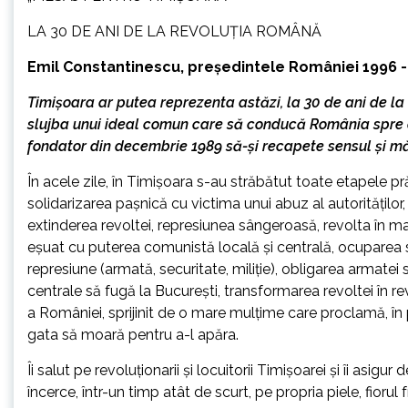
LA 30 DE ANI DE LA REVOLUȚIA ROMÂNĂ
Emil Constantinescu, președintele României 1996 -
Timișoara ar putea reprezenta astăzi, la 30 de ani de la c
slujba unui ideal comun care să conducă România spre o n
fondator din decembrie 1989 să-și recapete sensul și m
În acele zile, în Timișoara s-au străbătut toate etapele pr
solidarizarea paşnică cu victima unui abuz al autorităților, 
extinderea revoltei, represiunea sângeroasă, revolta în ma
eşuat cu puterea comunistă locală şi centrală, ocuparea sed
represiune (armată, securitate, miliţie), obligarea armatei
centrale să fugă la Bucureşti, transformarea revoltei în r
a României, sprijinit de o mare mulţime care proclamă, în 
gata să moară pentru a-l apăra.
Îi salut pe revoluționarii și locuitorii Timișoarei și îi asi
încerce, într-un timp atât de scurt, pe propria piele, fiorul f