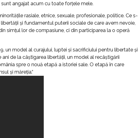
le sunt angajat acum cu toate forţele mele.
orităţile rasiale, etnice, sexuale, profesionale, politice. Ce s
 libertăţii şi fundamentul puterii sociale de care avem nevoie,
in simţul lor de compasiune, ci din participarea la o operă
un model al curajului, luptei și sacrificiului pentru libertate și
ni de la câștigarea libertății, un model al recâștigării
omânia spre o nouă etapă a istoriei sale. O etapă în care
sul și măreția.“