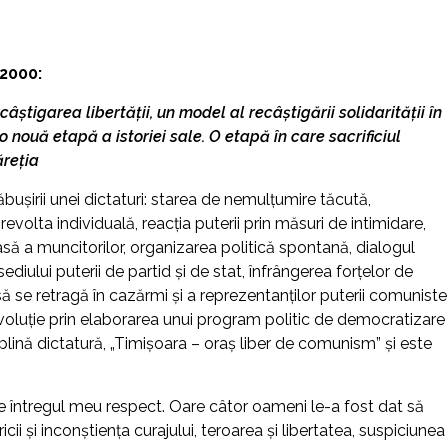
2000:
âștigarea libertății, un model al recâștigării solidarității în
ouă etapă a istoriei sale. O etapă în care sacrificiul
ăreția
ăbuşirii unei dictaturi: starea de nemulţumire tăcută,
revolta individuală, reacţia puterii prin măsuri de intimidare,
să a muncitorilor, organizarea politică spontană, dialogul
iului puterii de partid şi de stat, înfrângerea forţelor de
 să se retragă în cazărmi şi a reprezentanţilor puterii comuniste
evoluţie prin elaborarea unui program politic de democratizare
plină dictatură, „Timişoara – oraş liber de comunism” şi este
gur de întregul meu respect. Oare câtor oameni le-a fost dat să
ricii şi inconştienţa curajului, teroarea şi libertatea, suspiciunea