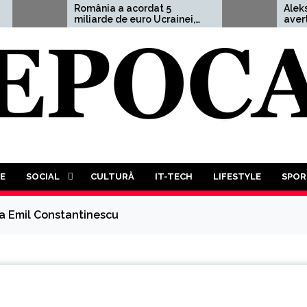
omânia a acordat 5
Aleksandr Dughin,
iliarde de euro Ucrainei,
avertisment cutremur
dică 1,5% din PIB
”Un Al Treilea Război
Mondial este mai mul
decât probabil. În ace
va trebui să participă
luptă a tuturor împotr
tuturor”
E
SOCIAL
CULTURĂ
IT-TECH
LIFESTYLE
SPOR
la Emil Constantinescu