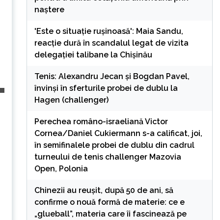
naștere
'Este o situație rușinoasă': Maia Sandu,
reacție dură în scandalul legat de vizita
delegației talibane la Chișinău
Tenis: Alexandru Jecan şi Bogdan Pavel,
învinşi în sferturile probei de dublu la
Hagen (challenger)
Perechea româno-israeliană Victor
Cornea/Daniel Cukiermann s-a calificat, joi,
în semifinalele probei de dublu din cadrul
turneului de tenis challenger Mazovia
Open, Polonia
Chinezii au reușit, după 50 de ani, să
confirme o nouă formă de materie: ce e
„glueball”, materia care îi fascinează pe