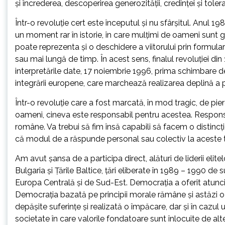
şi încrederea, descoperirea generozităţii, credinţei şi tolera
Într-o revoluţie cert este începutul şi nu sfârşitul. Anul 1
un moment rar în istorie, în care mulţimi de oameni sunt 
poate reprezenta şi o deschidere a viitorului prin formular
sau mai lungă de timp. În acest sens, finalul revoluţiei di
interpretările date, 17 noiembrie 1996, prima schimbare 
integrării europene, care marchează realizarea deplină a pro
Într-o revoluţie care a fost marcată, în mod tragic, de pie
oameni, cineva este responsabil pentru acestea. Responsab
române. Va trebui să fim însă capabili să facem o distincţi
că modul de a răspunde personal sau colectiv la aceste trei
Am avut şansa de a participa direct, alături de liderii elit
Bulgaria şi Ţările Baltice, ţări eliberate în 1989 – 1990 de 
Europa Centrală şi de Sud-Est. Democraţia a oferit atunc
Democraţia bazată pe principii morale rămâne şi astăzi o s
depăşite suferinţe şi realizată o împăcare, dar și în cazu
societate în care valorile fondatoare sunt înlocuite de al