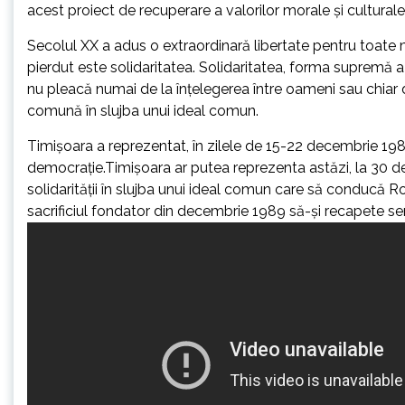
acest proiect de recuperare a valorilor morale și cultura
Secolul XX a adus o extraordinară libertate pentru toate min
pierdut este solidaritatea. Solidaritatea, forma supremă a
nu pleacă numai de la înţelegerea între oameni sau chiar d
comună în slujba unui ideal comun.
Timișoara a reprezentat, în zilele de 15-22 decembrie 1989, 
democrație.Timișoara ar putea reprezenta astăzi, la 30 de a
solidarității în slujba unui ideal comun care să conducă R
sacrificiul fondator din decembrie 1989 să-și recapete sen