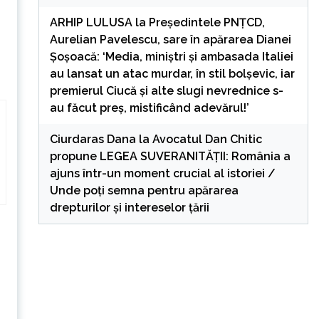
ARHIP LULUSA
la
Președintele PNȚCD,
Aurelian Pavelescu, sare în apărarea Dianei
Șoșoacă: ‘Media, miniștri și ambasada Italiei
au lansat un atac murdar, în stil bolșevic, iar
premierul Ciucă și alte slugi nevrednice s-
au făcut preș, mistificând adevărul!’
Ciurdaras Dana
la
Avocatul Dan Chitic
propune LEGEA SUVERANITĂȚII: România a
ajuns într-un moment crucial al istoriei /
Unde poți semna pentru apărarea
drepturilor și intereselor țării