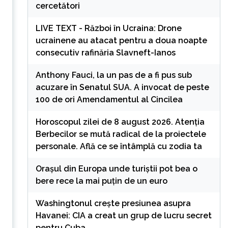
cercetători
LIVE TEXT - Război în Ucraina: Drone
ucrainene au atacat pentru a doua noapte
consecutiv rafinăria Slavneft-Ianos
Anthony Fauci, la un pas de a fi pus sub
acuzare în Senatul SUA. A invocat de peste
100 de ori Amendamentul al Cincilea
Horoscopul zilei de 8 august 2026. Atenția
Berbecilor se mută radical de la proiectele
personale. Află ce se întâmplă cu zodia ta
Orașul din Europa unde turiștii pot bea o
bere rece la mai puțin de un euro
Washingtonul creşte presiunea asupra
Havanei: CIA a creat un grup de lucru secret
pentru Cuba