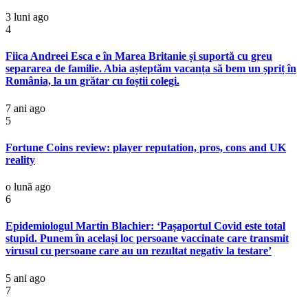
3 luni ago
4
Fiica Andreei Esca e în Marea Britanie și suportă cu greu
separarea de familie. Abia așteptăm vacanța să bem un șpriț în
România, la un grătar cu foștii colegi.
7 ani ago
5
Fortune Coins review: player reputation, pros, cons and UK
reality
o lună ago
6
Epidemiologul Martin Blachier: ‘Pașaportul Covid este total
stupid. Punem în același loc persoane vaccinate care transmit
virusul cu persoane care au un rezultat negativ la testare’
5 ani ago
7