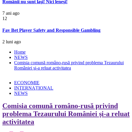
Românii nu sunt laşi! Nici leneşi!
7 ani ago
12
Fav Bet Player Safety and Responsible Gambling
2 luni ago
Home
NEWS
Comisia comună româno-rusă privind problema Tezaurului
României şi-a reluat activitatea
ECONOMIE
INTERNAȚIONAL
NEWS
Comisia comună româno-rusă privind
problema Tezaurului României şi-a reluat
activitatea