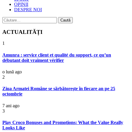
OPINII
DESPRE NOI
Caută
după:
ACTUALITĂȚI
1
Amunra : service client et qualité du support, ce qu’un
débutant doit vraiment vérifier
o lună ago
2
Ziua Armatei Române se sărbătoreşte în fiecare an pe 25
octombrie
7 ani ago
3
Play Croco Bonuses and Promotions: What the Value Really
Looks Like