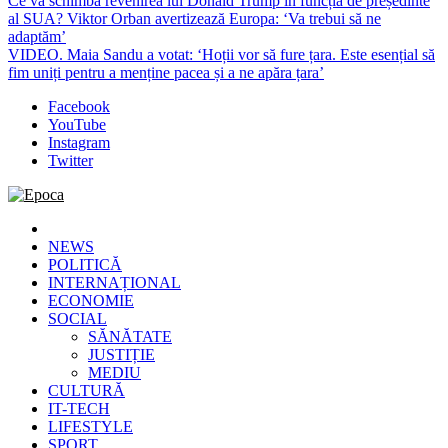
Ce va schimba revenirea lui Donald Trump în funcția de președinte
al SUA? Viktor Orban avertizează Europa: ‘Va trebui să ne
adaptăm’
VIDEO. Maia Sandu a votat: ‘Hoții vor să fure țara. Este esențial să
fim uniți pentru a menține pacea și a ne apăra țara’
Facebook
YouTube
Instagram
Twitter
Epoca
Cele mai noi știri online din România
NEWS
POLITICĂ
INTERNAȚIONAL
ECONOMIE
SOCIAL
SĂNĂTATE
JUSTIȚIE
MEDIU
CULTURĂ
IT-TECH
LIFESTYLE
SPORT