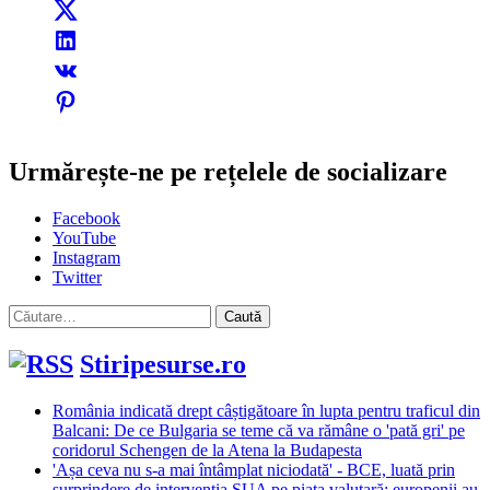
Urmărește-ne pe rețelele de socializare
Facebook
YouTube
Instagram
Twitter
Caută
după:
Stiripesurse.ro
România indicată drept câștigătoare în lupta pentru traficul din
Balcani: De ce Bulgaria se teme că va rămâne o 'pată gri' pe
coridorul Schengen de la Atena la Budapesta
'Așa ceva nu s-a mai întâmplat niciodată' - BCE, luată prin
surprindere de intervenția SUA pe piața valutară: europenii au