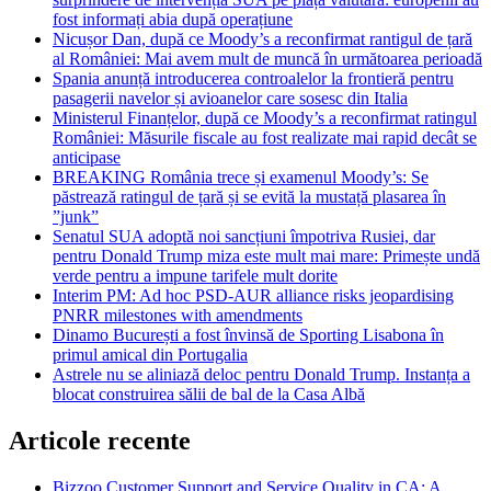
fost informați abia după operațiune
Nicușor Dan, după ce Moody’s a reconfirmat rantigul de țară
al României: Mai avem mult de muncă în următoarea perioadă
Spania anunță introducerea controalelor la frontieră pentru
pasagerii navelor și avioanelor care sosesc din Italia
Ministerul Finanțelor, după ce Moody’s a reconfirmat ratingul
României: Măsurile fiscale au fost realizate mai rapid decât se
anticipase
BREAKING România trece și examenul Moody’s: Se
păstrează ratingul de țară și se evită la mustață plasarea în
”junk”
Senatul SUA adoptă noi sancțiuni împotriva Rusiei, dar
pentru Donald Trump miza este mult mai mare: Primește undă
verde pentru a impune tarifele mult dorite
Interim PM: Ad hoc PSD-AUR alliance risks jeopardising
PNRR milestones with amendments
Dinamo București a fost învinsă de Sporting Lisabona în
primul amical din Portugalia
Astrele nu se aliniază deloc pentru Donald Trump. Instanța a
blocat construirea sălii de bal de la Casa Albă
Articole recente
Bizzoo Customer Support and Service Quality in CA: A