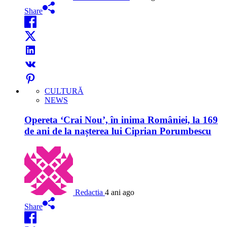
Share
CULTURĂ
NEWS
Opereta ‘Crai Nou’, în inima României, la 169
de ani de la nașterea lui Ciprian Porumbescu
Redactia
4 ani ago
Share