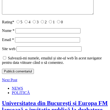
Rating
*
5
4
3
2
1
0
Nume
*
Email
*
Site web
Salvează-mi numele, emailul și site-ul web în acest navigator
pentru data viitoare când o să comentez.
Next Post
NEWS
POLITICĂ
Universitatea din București și Europa FM
lansează o invitație publică la dezbatere