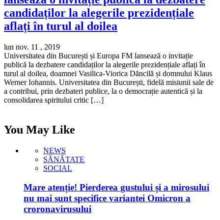
candidaților la alegerile prezidențiale
aflați în turul al doilea
lun nov. 11 , 2019
Universitatea din București și Europa FM lansează o invitație
publică la dezbatere candidaților la alegerile prezidențiale aflați în
turul al doilea, doamnei Vasilica-Viorica Dăncilă și domnului Klaus
Werner Iohannis. Universitatea din București, fidelă misiunii sale de
a contribui, prin dezbateri publice, la o democrație autentică și la
consolidarea spiritului critic […]
You May Like
NEWS
SĂNĂTATE
SOCIAL
Mare atenție! Pierderea gustului și a mirosului
nu mai sunt specifice variantei Omicron a
croronavirusului