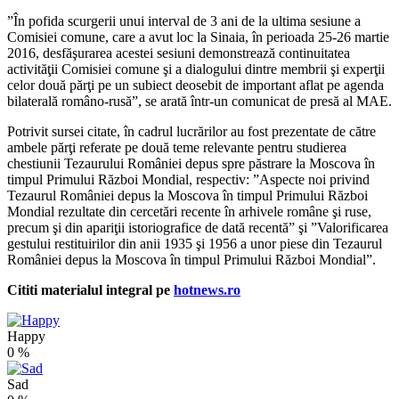
”În pofida scurgerii unui interval de 3 ani de la ultima sesiune a
Comisiei comune, care a avut loc la Sinaia, în perioada 25-26 martie
2016, desfăşurarea acestei sesiuni demonstrează continuitatea
activităţii Comisiei comune şi a dialogului dintre membrii şi experţii
celor două părţi pe un subiect deosebit de important aflat pe agenda
bilaterală româno-rusă”, se arată într-un comunicat de presă al MAE.
Potrivit sursei citate, în cadrul lucrărilor au fost prezentate de către
ambele părţi referate pe două teme relevante pentru studierea
chestiunii Tezaurului României depus spre păstrare la Moscova în
timpul Primului Război Mondial, respectiv: ”Aspecte noi privind
Tezaurul României depus la Moscova în timpul Primului Război
Mondial rezultate din cercetări recente în arhivele române şi ruse,
precum şi din apariţii istoriografice de dată recentă” şi ”Valorificarea
gestului restituirilor din anii 1935 şi 1956 a unor piese din Tezaurul
României depus la Moscova în timpul Primului Război Mondial”.
Cititi materialul integral pe
hotnews.ro
Happy
0
%
Sad