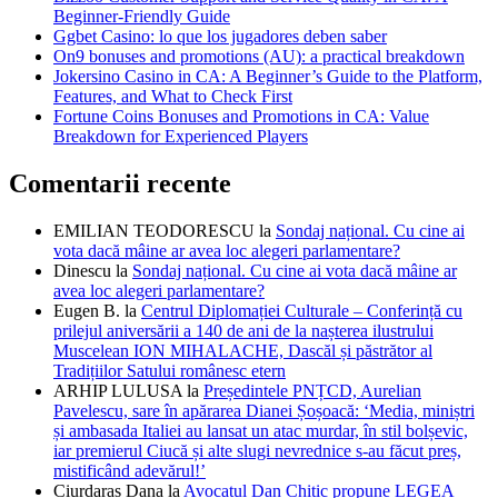
Beginner-Friendly Guide
Ggbet Casino: lo que los jugadores deben saber
On9 bonuses and promotions (AU): a practical breakdown
Jokersino Casino in CA: A Beginner’s Guide to the Platform,
Features, and What to Check First
Fortune Coins Bonuses and Promotions in CA: Value
Breakdown for Experienced Players
Comentarii recente
EMILIAN TEODORESCU
la
Sondaj național. Cu cine ai
vota dacă mâine ar avea loc alegeri parlamentare?
Dinescu
la
Sondaj național. Cu cine ai vota dacă mâine ar
avea loc alegeri parlamentare?
Eugen B.
la
Centrul Diplomației Culturale – Conferință cu
prilejul aniversării a 140 de ani de la nașterea ilustrului
Muscelean ION MIHALACHE, Dascăl și păstrător al
Tradițiilor Satului românesc etern
ARHIP LULUSA
la
Președintele PNȚCD, Aurelian
Pavelescu, sare în apărarea Dianei Șoșoacă: ‘Media, miniștri
și ambasada Italiei au lansat un atac murdar, în stil bolșevic,
iar premierul Ciucă și alte slugi nevrednice s-au făcut preș,
mistificând adevărul!’
Ciurdaras Dana
la
Avocatul Dan Chitic propune LEGEA