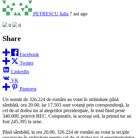
PETRESCU Iulia
7 ani ago
0
0
Share
Facebook
Twitter
LinkedIn
VK
Pinterest
Un număr de 326.224 de români au votat în străinătate până
sâmbătă, ora 20.00, iar 17.503 sunt votanţi prin corespondenţă, la
cel de-al doilea tur al alegerilor prezidenţiale, în total fiind peste
340.000, potrivit BEC. Comparativ, la aceeaşi oră, la primul tur au
fost 245.395 la urne.
Până sâmbătă, la ora 20.00, 326.224 de români au votat la secţiile
organizate în străinătate pentru cel de-al doilea tur al prezidenţialelor,