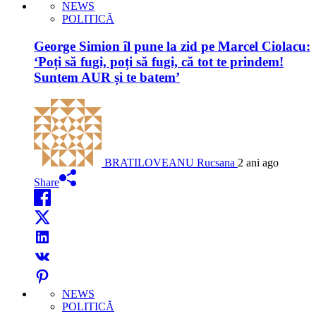
NEWS
POLITICĂ
George Simion îl pune la zid pe Marcel Ciolacu:
‘Poți să fugi, poți să fugi, că tot te prindem!
Suntem AUR și te batem’
BRATILOVEANU Rucsana
2 ani ago
Share
NEWS
POLITICĂ