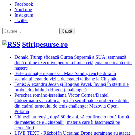
Facebook
YouTube
Instagram
Twitter
Caută
după:
Stiripesurse.ro
Donald Trump sfidează Curtea Supremă a SUA: semnează
două ordine executive pentru a limita cetățenia americană prin
naștere
'Este o situație rușinoasă': Maia Sandu, reacție dură în
scandalul legat de vizita delegației talibane la Chișinău
Tenis: Alexandru Jecan şi Bogdan Pavel, învinşi în sferturile
probei de dublu la Hagen (challenger)
Perechea româno-israeliană Victor Cornea/Daniel
Cukiermann s-a calificat, joi, în semifinalele probei de dublu
din cadrul turneului de tenis challenger Mazovia Open,
Polonia
Chinezii au reușit, după 50 de ani, să confirme o nouă formă
de materie: ce e „glueball”, materia care îi fascinează pe
cercetători
LIVE TEXT - Război în Ucraina: Drone ucrainene au atacat