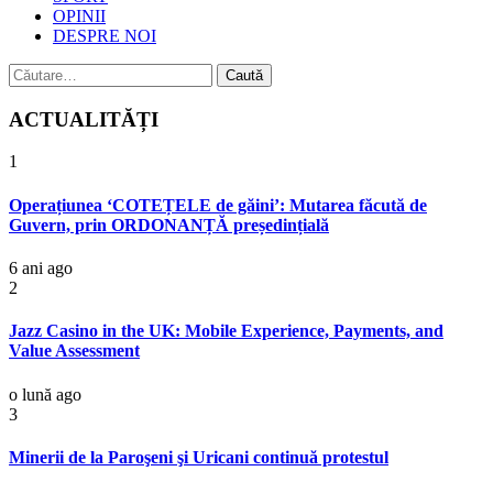
OPINII
DESPRE NOI
Caută
după:
ACTUALITĂȚI
1
Operațiunea ‘COTEȚELE de găini’: Mutarea făcută de
Guvern, prin ORDONANȚĂ președințială
6 ani ago
2
Jazz Casino in the UK: Mobile Experience, Payments, and
Value Assessment
o lună ago
3
Minerii de la Paroşeni şi Uricani continuă protestul