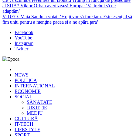
Ce va schimba revenirea lui Donald Trump în funcția de președinte
al SUA? Viktor Orban avertizează Europa: ‘Va trebui să ne
adaptăm’
VIDEO. Maia Sandu a votat: ‘Hoții vor să fure țara. Este esențial să
fim uniți pentru a menține pacea și a ne apăra țara’
Facebook
YouTube
Instagram
Twitter
Epoca
Cele mai noi știri online din România
NEWS
POLITICĂ
INTERNAȚIONAL
ECONOMIE
SOCIAL
SĂNĂTATE
JUSTIȚIE
MEDIU
CULTURĂ
IT-TECH
LIFESTYLE
SPORT