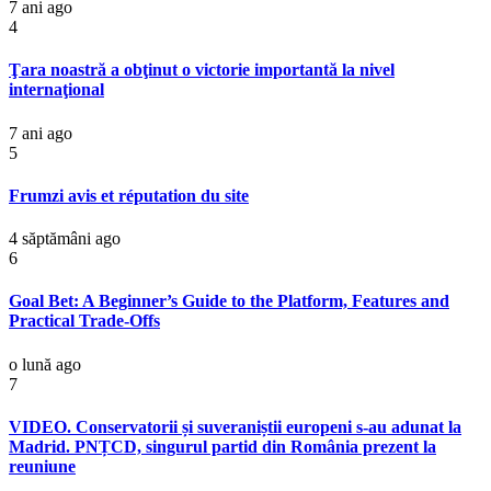
7 ani ago
4
Ţara noastră a obţinut o victorie importantă la nivel
internaţional
7 ani ago
5
Frumzi avis et réputation du site
4 săptămâni ago
6
Goal Bet: A Beginner’s Guide to the Platform, Features and
Practical Trade-Offs
o lună ago
7
VIDEO. Conservatorii și suveraniștii europeni s-au adunat la
Madrid. PNȚCD, singurul partid din România prezent la
reuniune