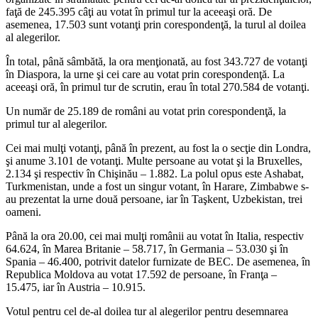
faţă de 245.395 câţi au votat în primul tur la aceeaşi oră. De
asemenea, 17.503 sunt votanţi prin corespondenţă, la turul al doilea
al alegerilor.
În total, până sâmbătă, la ora menţionată, au fost 343.727 de votanţi
în Diaspora, la urne şi cei care au votat prin corespondenţă. La
aceeaşi oră, în primul tur de scrutin, erau în total 270.584 de votanţi.
Un număr de 25.189 de români au votat prin corespondenţă, la
primul tur al alegerilor.
Cei mai mulţi votanţi, până în prezent, au fost la o secţie din Londra,
şi anume 3.101 de votanţi. Multe persoane au votat şi la Bruxelles,
2.134 şi respectiv în Chişinău – 1.882. La polul opus este Ashabat,
Turkmenistan, unde a fost un singur votant, în Harare, Zimbabwe s-
au prezentat la urne două persoane, iar în Taşkent, Uzbekistan, trei
oameni.
Până la ora 20.00, cei mai mulţi românii au votat în Italia, respectiv
64.624, în Marea Britanie – 58.717, în Germania – 53.030 şi în
Spania – 46.400, potrivit datelor furnizate de BEC. De asemenea, în
Republica Moldova au votat 17.592 de persoane, în Franţa –
15.475, iar în Austria – 10.915.
Votul pentru cel de-al doilea tur al alegerilor pentru desemnarea