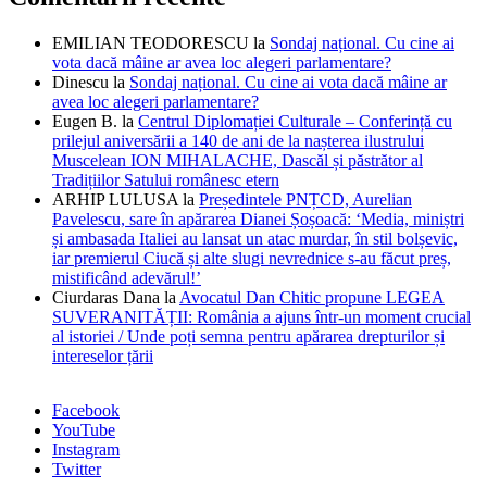
EMILIAN TEODORESCU
la
Sondaj național. Cu cine ai
vota dacă mâine ar avea loc alegeri parlamentare?
Dinescu
la
Sondaj național. Cu cine ai vota dacă mâine ar
avea loc alegeri parlamentare?
Eugen B.
la
Centrul Diplomației Culturale – Conferință cu
prilejul aniversării a 140 de ani de la nașterea ilustrului
Muscelean ION MIHALACHE, Dascăl și păstrător al
Tradițiilor Satului românesc etern
ARHIP LULUSA
la
Președintele PNȚCD, Aurelian
Pavelescu, sare în apărarea Dianei Șoșoacă: ‘Media, miniștri
și ambasada Italiei au lansat un atac murdar, în stil bolșevic,
iar premierul Ciucă și alte slugi nevrednice s-au făcut preș,
mistificând adevărul!’
Ciurdaras Dana
la
Avocatul Dan Chitic propune LEGEA
SUVERANITĂȚII: România a ajuns într-un moment crucial
al istoriei / Unde poți semna pentru apărarea drepturilor și
intereselor țării
Facebook
YouTube
Instagram
Twitter