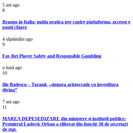
5 ani ago
8
Brango in Italia: guida pratica per capire piattaforma, accesso e
punti chiave
4 săptămâni ago
9
Fav Bet Player Safety and Responsible Gambling
o lună ago
10
Ilie Badescu – Taranii, „singura aristocratie cu investitura
divina”
7 ani ago
11
MAREA DEPESEDIZARE din ministere și instituții publice:
Premierul Ludovic Orban a eliberat din funcție 38 de secretari
de stat.