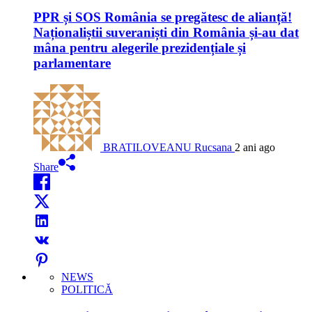
PPR și SOS România se pregătesc de alianță!
Naționaliștii suveraniști din România și-au dat
mâna pentru alegerile prezidențiale și
parlamentare
BRATILOVEANU Rucsana
2 ani ago
Share
NEWS
POLITICĂ