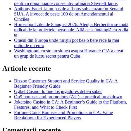
pentru a doua noapte consecutiv rafinăria Slavneft-Ianos
Anthony Fauci, la un pas de a fi pus sub acuzare în Senatul
SUA. A invocat de peste 100 de ori Amendamentul al
Cincilea
Horoscopul zilei de 8 august 2026. Atenția Berbecilor se mută
radical de la proiectele personale. Află ce se întâmplă cu zodia
ta
Orașul din Europa unde turiștii pot bea o bere rece la mai
puțin de un euro
Washingtonul creşte presiunea asupra Havanei: CIA a creat
un grup de lucru secret pentru Cuba
Articole recente
Bizzoo Customer Support and Service Quality in CA: A
Beginner-Friendly Guide
Ggbet Casino: lo que los jugadores deben saber
On9 bonuses and promotions (AU): a practical breakdown
Jokersino Casino in CA: A Beginner’s Guide to the Platform,
Features, and What to Check First
Fortune Coins Bonuses and Promotions in CA: Value
Breakdown for Experienced Players
Comentarii recente