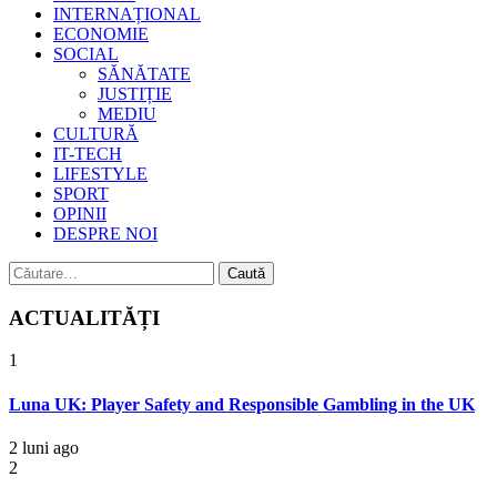
INTERNAȚIONAL
ECONOMIE
SOCIAL
SĂNĂTATE
JUSTIȚIE
MEDIU
CULTURĂ
IT-TECH
LIFESTYLE
SPORT
OPINII
DESPRE NOI
Caută
după:
ACTUALITĂȚI
1
Luna UK: Player Safety and Responsible Gambling in the UK
2 luni ago
2