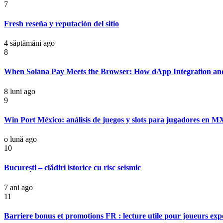
7
Fresh reseña y reputación del sitio
4 săptămâni ago
8
When Solana Pay Meets the Browser: How dApp Integration an
8 luni ago
9
Win Port México: análisis de juegos y slots para jugadores en M
o lună ago
10
București – clădiri istorice cu risc seismic
7 ani ago
11
Barriere bonus et promotions FR : lecture utile pour joueurs ex