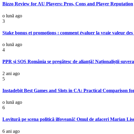
Bizzo Review for AU Players: Pros, Cons and Player Reputation
o lună ago
3
Stake bonus et promotions : comment évaluer la vraie valeur des 
o lună ago
4
PPR și SOS România se pregătesc de alianță! Naționaliștii suvera
2 ani ago
5
Instadebit Best Games and Slots in CA: Practical Comparison f
o lună ago
6
Lovitură pe scena politică ilfoveană! Omul de afaceri Marian Li
6 ani ago