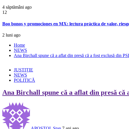
4 săptămâni ago
12
Boo bonos y promociones en MX: lectura práctica de valor, riesg
2 luni ago
Home
NEWS
Ana Birchall spune că a aflat din presă că a fost exclusă din P
JUSTIȚIE
NEWS
POLITICĂ
Ana Birchall spune că a aflat din presă că 
APOSTOL Stan
7 ani ago