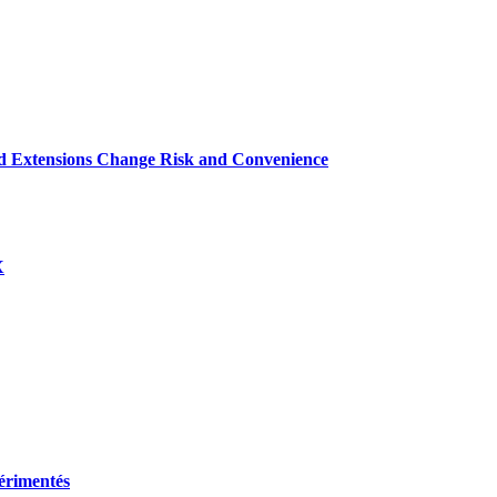
d Extensions Change Risk and Convenience
X
périmentés