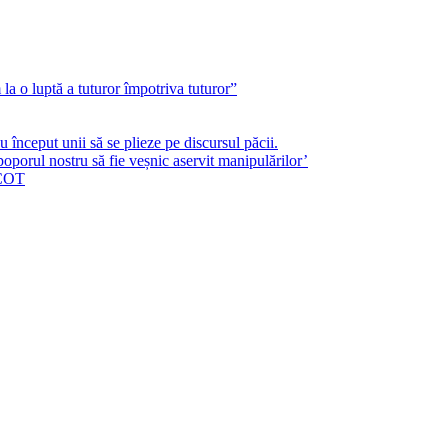
a o luptă a tuturor împotriva tuturor”
început unii să se plieze pe discursul păcii.
poporul nostru să fie veșnic aservit manipulărilor’
ICOT