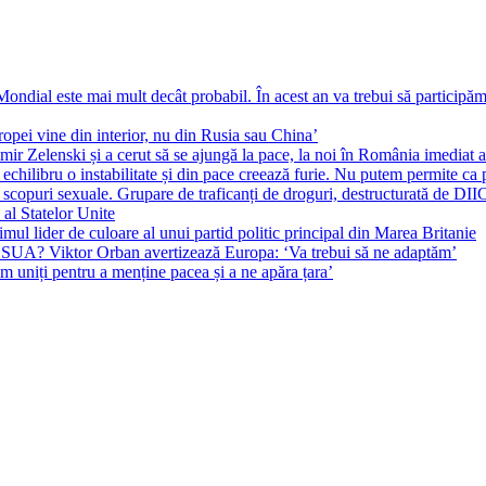
ial este mai mult decât probabil. În acest an va trebui să participăm l
pei vine din interior, nu din Rusia sau China’
r Zelenski și a cerut să se ajungă la pace, la noi în România imediat au 
echilibru o instabilitate și din pace creează furie. Nu putem permite ca 
 scopuri sexuale. Grupare de traficanți de droguri, destructurată de DI
 al Statelor Unite
l lider de culoare al unui partid politic principal din Marea Britanie
l SUA? Viktor Orban avertizează Europa: ‘Va trebui să ne adaptăm’
m uniți pentru a menține pacea și a ne apăra țara’