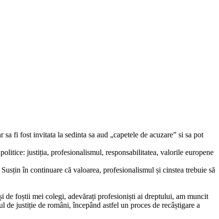
sa fi fost invitata la sedinta sa aud „capetele de acuzare” si sa pot
olitice: justiția, profesionalismul, responsabilitatea, valorile europene
. Susțin în continuare că valoarea, profesionalismul și cinstea trebuie să
i de foștii mei colegi, adevărați profesioniști ai dreptului, am muncit
ul de justiție de români, începând astfel un proces de recâștigare a