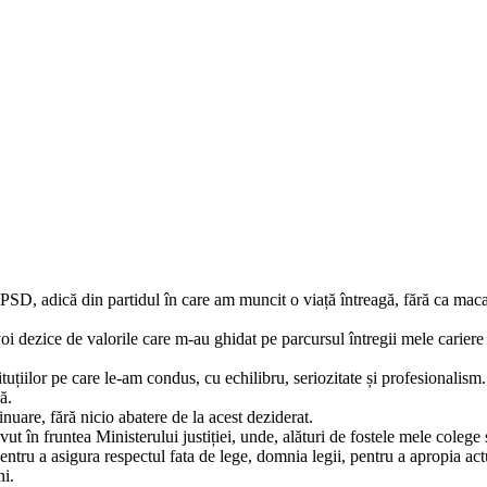
PSD, adică din partidul în care am muncit o viață întreagă, fără ca macar 
oi dezice de valorile care m-au ghidat pe parcursul întregii mele cariere p
tuțiilor pe care le-am condus, cu echilibru, seriozitate și profesionalism
ă.
uare, fără nicio abatere de la acest deziderat.
 în fruntea Ministerului justiției, unde, alături de fostele mele colege ș
pentru a asigura respectul fata de lege, domnia legii, pentru a apropia act
ni.