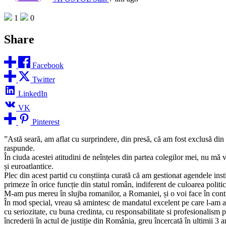
1
0
Share
Facebook
Twitter
LinkedIn
VK
Pinterest
”Astă seară, am aflat cu surprindere, din presă, că am fost exclusă din 
raspunde.
În ciuda acestei atitudini de neînțeles din partea colegilor mei, nu mă v
și euroatlantice.
Plec din acest partid cu conștiința curată că am gestionat agendele insti
primeze în orice funcție din statul român, indiferent de culoarea politic
M-am pus mereu în slujba romanilor, a Romaniei, și o voi face în contin
În mod special, vreau să amintesc de mandatul excelent pe care l-am avut
cu seriozitate, cu buna credinta, cu responsabilitate si profesionalism 
încrederii în actul de justiție din România, greu încercată în ultimii 3 a