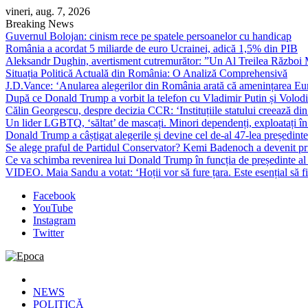
Skip
vineri, aug. 7, 2026
to
Breaking News
content
Guvernul Bolojan: cinism rece pe spatele persoanelor cu handicap
România a acordat 5 miliarde de euro Ucrainei, adică 1,5% din PIB
Aleksandr Dughin, avertisment cutremurător: ”Un Al Treilea Război Mond
Situația Politică Actuală din România: O Analiză Comprehensivă
J.D.Vance: ‘Anularea alegerilor din România arată că amenințarea Euro
După ce Donald Trump a vorbit la telefon cu Vladimir Putin și Volodimi
Călin Georgescu, despre decizia CCR: ‘Instituțiile statului creează din 
Un lider LGBTQ, ‘săltat’ de mascați. Minori dependenți, exploatați în
Donald Trump a câștigat alegerile și devine cel de-al 47-lea președinte
Se alege praful de Partidul Conservator? Kemi Badenoch a devenit primu
Ce va schimba revenirea lui Donald Trump în funcția de președinte a
VIDEO. Maia Sandu a votat: ‘Hoții vor să fure țara. Este esențial să fi
Facebook
YouTube
Instagram
Twitter
Epoca
Cele mai noi știri online din România
NEWS
POLITICĂ