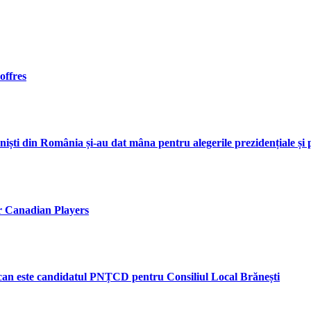
offres
niști din România și-au dat mâna pentru alegerile prezidențiale și
or Canadian Players
scan este candidatul PNȚCD pentru Consiliul Local Brănești