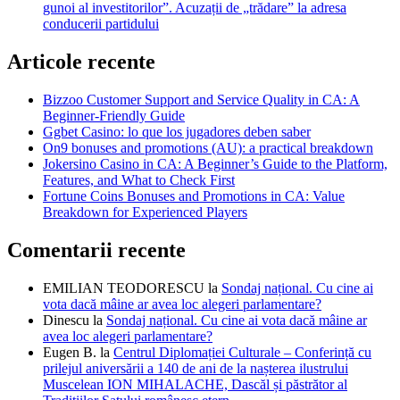
gunoi al investitorilor”. Acuzații de „trădare” la adresa
conducerii partidului
Articole recente
Bizzoo Customer Support and Service Quality in CA: A
Beginner-Friendly Guide
Ggbet Casino: lo que los jugadores deben saber
On9 bonuses and promotions (AU): a practical breakdown
Jokersino Casino in CA: A Beginner’s Guide to the Platform,
Features, and What to Check First
Fortune Coins Bonuses and Promotions in CA: Value
Breakdown for Experienced Players
Comentarii recente
EMILIAN TEODORESCU
la
Sondaj național. Cu cine ai
vota dacă mâine ar avea loc alegeri parlamentare?
Dinescu
la
Sondaj național. Cu cine ai vota dacă mâine ar
avea loc alegeri parlamentare?
Eugen B.
la
Centrul Diplomației Culturale – Conferință cu
prilejul aniversării a 140 de ani de la nașterea ilustrului
Muscelean ION MIHALACHE, Dascăl și păstrător al