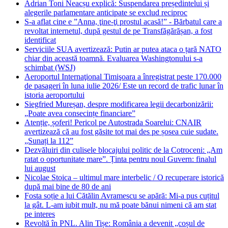
Adrian Toni Neacșu explică: Suspendarea președintelui și
alegerile parlamentare anticipate se exclud reciproc
S-a aflat cine e ”Anna, ţine-ţi prostul acasă!” - Bărbatul care a
revoltat internetul, după gestul de pe Transfăgărășan, a fost
identificat
Serviciile SUA avertizează: Putin ar putea ataca o țară NATO
chiar din această toamnă. Evaluarea Washingtonului s-a
schimbat (WSJ)
Aeroportul Internaţional Timişoara a înregistrat peste 170.000
de pasageri în luna iulie 2026/ Este un record de trafic lunar în
istoria aeroportului
Siegfried Mureșan, despre modificarea legii decarbonizării:
„Poate avea consecințe financiare”
Atenție, șoferi! Pericol pe Autostrada Soarelui: CNAIR
avertizează că au fost găsite tot mai des pe șosea cuie sudate.
„Sunați la 112”
Dezvăluiri din culisele blocajului politic de la Cotroceni: „Am
ratat o oportunitate mare”. Ținta pentru noul Guvern: finalul
lui august
Nicolae Stoica – ultimul mare interbelic / O recuperare istorică
după mai bine de 80 de ani
Fosta soție a lui Cătălin Avramescu se apără: Mi-a pus cuțitul
la gât. L-am iubit mult, nu mă poate bănui nimeni că am stat
pe interes
Revoltă în PNL. Alin Tișe: România a devenit „coșul de