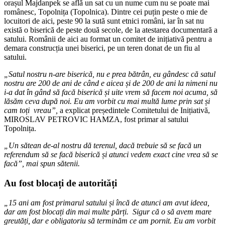
orașul Majdanpek se află un sat cu un nume cum nu se poate mai
românesc, Topolnița (Topolnica). Dintre cei puțin peste o mie de
locuitori de aici, peste 90 la sută sunt etnici români, iar în sat nu
există o biserică de peste două secole, de la atestarea documentară a
satului. Românii de aici au format un comitet de inițiativă pentru a
demara construcția unei biserici, pe un teren donat de un fiu al
satului.
„Satul nostru n-are biserică, nu e prea bătrân, eu gândesc că satul
nostru are 200 de ani de când e aicea și de 200 de ani la nimeni nu
i-a dat în gând să facă biserică și uite vrem să facem noi acuma, să
lăsăm ceva după noi. Eu am vorbit cu mai multă lume prin sat și
cam toți vreau”,
a explicat președintele Comitetului de Inițiativă,
MIROSLAV PETROVIC HAMZA, fost primar al satului
Topolnița.
„Un sătean de-al nostru dă terenul, dacă trebuie să se facă un
referendum să se facă biserică și atunci vedem exact cine vrea să se
facă”, mai spun sătenii.
Au fost blocați de autorități
„15 ani am fost primarul satului și încă de atunci am avut ideea,
dar am fost blocați din mai multe părți. Sigur că o să avem mare
greutăți, dar e obligatoriu să terminăm ce am pornit. Eu am vorbit