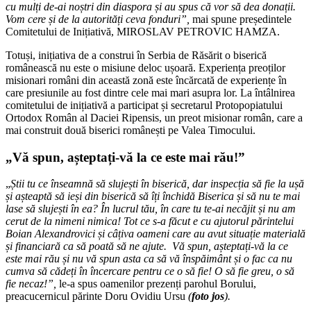
cu mulți de-ai noștri din diaspora și au spus că vor să dea donații.
Vom cere și de la autorități ceva fonduri”,
mai spune președintele
Comitetului de Inițiativă, MIROSLAV PETROVIC HAMZA.
Totuși, inițiativa de a construi în Serbia de Răsărit o biserică
românească nu este o misiune deloc ușoară. Experiența preoților
misionari români din această zonă este încărcată de experiențe în
care presiunile au fost dintre cele mai mari asupra lor. La întâlnirea
comitetului de inițiativă a participat și secretarul Protopopiatului
Ortodox Român al Daciei Ripensis, un preot misionar român, care a
mai construit două biserici românești pe Valea Timocului.
„Vă spun, așteptați-vă la ce este mai rău!”
„
Știi tu ce înseamnă să slujești în biserică, dar inspecția să fie la ușă
și așteaptă să ieși din biserică să îți închidă Biserica și să nu te mai
lase să slujești în ea? În lucrul tău, în care tu te-ai necăjit și nu am
cerut de la nimeni nimica! Tot ce s-a făcut e cu ajutorul părintelui
Boian Alexandrovici și câțiva oameni care au avut situație materială
și financiară ca să poată să ne ajute. Vă spun, așteptați-vă la ce
este mai rău și nu vă spun asta ca să vă înspăimânt și o fac ca nu
cumva să cădeți în încercare pentru ce o să fie! O să fie greu, o să
fie necaz!”,
le-a spus oamenilor prezenți parohul Borului,
preacucernicul părinte Doru Ovidiu Ursu
(
foto jos
).