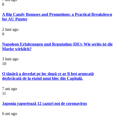
8
A Big Candy Bonuses and Promotions: a Practical Breakdown
for AU Punter
2 luni ago
9
Napoleon Erfahrungen und Reputation (DE): Wie seriös ist die
Marke wirklich?
3 luni ago
10
O tânără a decedat pe loc după ce ar fi fost aruncată
dezbrăcată de la etajul unui bloc din Capitală.
7 ani ago
11
Japonia raportează 12 cazuri noi de coronavirus
6 ani ago