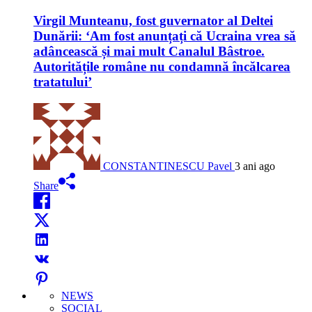
Virgil Munteanu, fost guvernator al Deltei
Dunării: ‘Am fost anunțați că Ucraina vrea să
adâncească și mai mult Canalul Bâstroe.
Autoritățile române nu condamnă încălcarea
tratatului’
CONSTANTINESCU Pavel
3 ani ago
Share
NEWS
SOCIAL