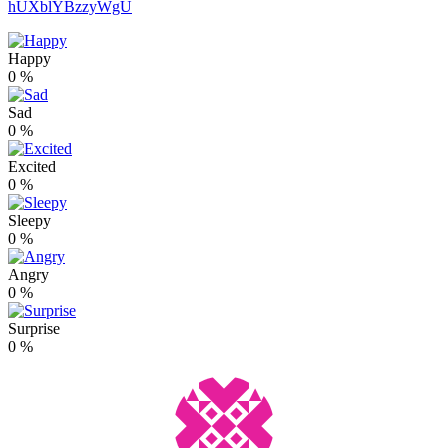
hUXblYBzzyWgU
Happy
0
%
Sad
0
%
Excited
0
%
Sleepy
0
%
Angry
0
%
Surprise
0
%