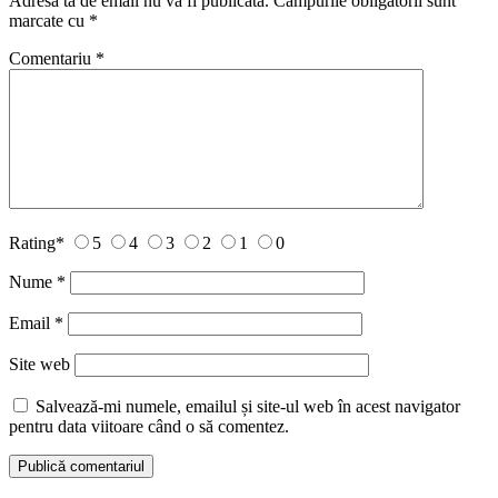
Adresa ta de email nu va fi publicată.
Câmpurile obligatorii sunt
marcate cu
*
Comentariu
*
Rating
*
5
4
3
2
1
0
Nume
*
Email
*
Site web
Salvează-mi numele, emailul și site-ul web în acest navigator
pentru data viitoare când o să comentez.