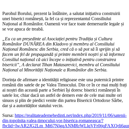
Parohul Borului, prezent la întâlnire, a salutat inițiativa construirii
unei biserici românești, la fel ca și reprezentantul Consiliului
Național al Românilor. Oamenii vor face toate demersurile legale și
se vor apuca de treabă.
„Eu ca un președinte al Asociației pentru Tradiția și Cultura
Românilor DUNĂREA din Kladovo și membru al Consiliului
Național Românesc din Serbia, cred că o să pot să îi sprijin și să
facem un fel de propagandă și printre membrii noștri și să informez
Consiliul național că aici începe o inițiativă pentru construirea
bisericii”, A declarat Tihan Matasarevici, membru al Consiliului
Național al Minorității Naționale a Românilor din Serbia.
Dorința de afirmare a identității religioase este una puternică printre
românii din satele de pe Valea Timocului. Din ce în ce mai mulți frați
ai noștri din această parte a Serbiei își doresc biserici românești în
satele lor, chiar dacă un astfel de demers este de cele mai multe ori
sinuos și plin de piedici venite din partea Bisericii Ortodoxe Sârbe,
dar și a autorităților statului vecin.
Sursa:
https://realitateademehedinti.net/index.php/2019/11/06/satenii-
din-topolnita-valea-timocului-vor-biserica-romaneasca/?
fbclid=IwAR2JG2Lm_Mt67NlgqANMRrWLlqVFr0tjqFAXQrli6aun