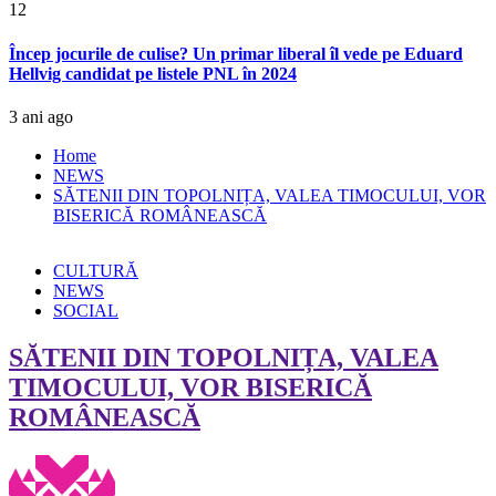
12
Încep jocurile de culise? Un primar liberal îl vede pe Eduard
Hellvig candidat pe listele PNL în 2024
3 ani ago
Home
NEWS
SĂTENII DIN TOPOLNIȚA, VALEA TIMOCULUI, VOR
BISERICĂ ROMÂNEASCĂ
CULTURĂ
NEWS
SOCIAL
SĂTENII DIN TOPOLNIȚA, VALEA
TIMOCULUI, VOR BISERICĂ
ROMÂNEASCĂ