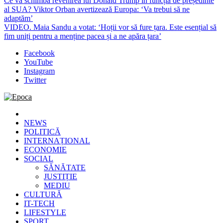
Ce va schimba revenirea lui Donald Trump în funcția de președinte
al SUA? Viktor Orban avertizează Europa: ‘Va trebui să ne
adaptăm’
VIDEO. Maia Sandu a votat: ‘Hoții vor să fure țara. Este esențial să
fim uniți pentru a menține pacea și a ne apăra țara’
Facebook
YouTube
Instagram
Twitter
Epoca
Cele mai noi știri online din România
NEWS
POLITICĂ
INTERNAȚIONAL
ECONOMIE
SOCIAL
SĂNĂTATE
JUSTIȚIE
MEDIU
CULTURĂ
IT-TECH
LIFESTYLE
SPORT