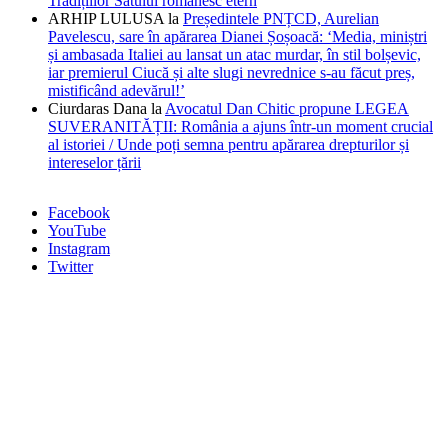
Tradițiilor Satului românesc etern
ARHIP LULUSA
la
Președintele PNȚCD, Aurelian
Pavelescu, sare în apărarea Dianei Șoșoacă: ‘Media, miniștri
și ambasada Italiei au lansat un atac murdar, în stil bolșevic,
iar premierul Ciucă și alte slugi nevrednice s-au făcut preș,
mistificând adevărul!’
Ciurdaras Dana
la
Avocatul Dan Chitic propune LEGEA
SUVERANITĂȚII: România a ajuns într-un moment crucial
al istoriei / Unde poți semna pentru apărarea drepturilor și
intereselor țării
Facebook
YouTube
Instagram
Twitter