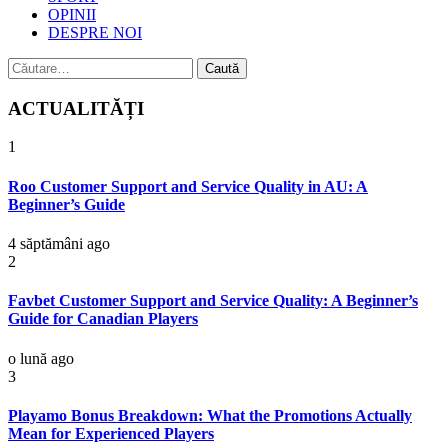
OPINII
DESPRE NOI
Caută
după:
ACTUALITĂȚI
1
Roo Customer Support and Service Quality in AU: A
Beginner’s Guide
4 săptămâni ago
2
Favbet Customer Support and Service Quality: A Beginner’s
Guide for Canadian Players
o lună ago
3
Playamo Bonus Breakdown: What the Promotions Actually
Mean for Experienced Players