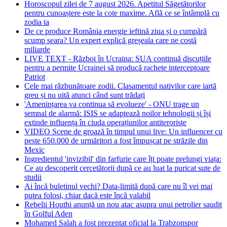
Horoscopul zilei de 7 august 2026. Apetitul Săgetătorilor
pentru cunoaștere este la cote maxime. Află ce se întâmplă cu
zodia ta
De ce produce România energie ieftină ziua și o cumpără
scump seara? Un expert explică greșeala care ne costă
miliarde
LIVE TEXT - Război în Ucraina: SUA continuă discuțiile
pentru a permite Ucrainei să producă rachete interceptoare
Patriot
Cele mai răzbunătoare zodii. Clasamentul nativilor care iartă
greu și nu uită atunci când sunt trădați
'Amenințarea va continua să evolueze' - ONU trage un
semnal de alarmă: ISIS se adaptează noilor tehnologii și își
extinde influența în ciuda operațiunilor antiteroriste
VIDEO Scene de groază în timpul unui live: Un influencer cu
peste 650.000 de urmăritori a fost împușcat pe străzile din
Mexic
Ingredientul 'invizibil' din farfurie care îți poate prelungi viața:
Ce au descoperit cercetătorii după ce au luat la puricat sute de
studii
Ai încă buletinul vechi? Data-limită după care nu îl vei mai
putea folosi, chiar dacă este încă valabil
Rebelii Houthi anunță un nou atac asupra unui petrolier saudit
în Golful Aden
Mohamed Salah a fost prezentat oficial la Trabzonspor