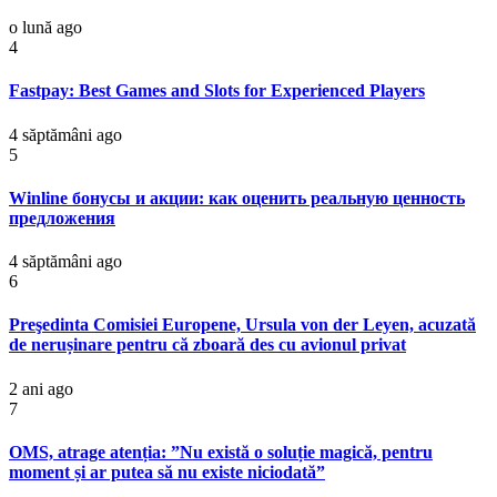
o lună ago
4
Fastpay: Best Games and Slots for Experienced Players
4 săptămâni ago
5
Winline бонусы и акции: как оценить реальную ценность
предложения
4 săptămâni ago
6
Preşedinta Comisiei Europene, Ursula von der Leyen, acuzată
de nerușinare pentru că zboară des cu avionul privat
2 ani ago
7
OMS, atrage atenția: ”Nu există o soluție magică, pentru
moment și ar putea să nu existe niciodată”