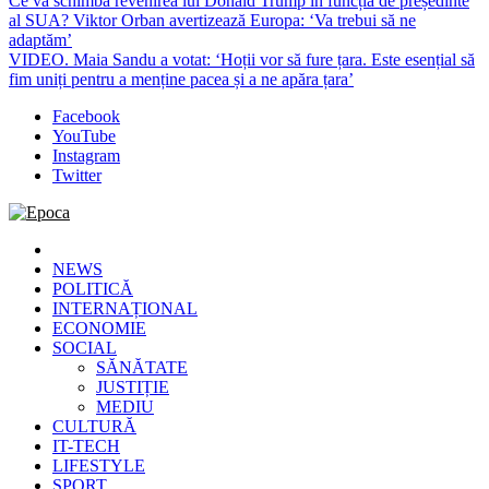
Ce va schimba revenirea lui Donald Trump în funcția de președinte
al SUA? Viktor Orban avertizează Europa: ‘Va trebui să ne
adaptăm’
VIDEO. Maia Sandu a votat: ‘Hoții vor să fure țara. Este esențial să
fim uniți pentru a menține pacea și a ne apăra țara’
Facebook
YouTube
Instagram
Twitter
Epoca
Cele mai noi știri online din România
NEWS
POLITICĂ
INTERNAȚIONAL
ECONOMIE
SOCIAL
SĂNĂTATE
JUSTIȚIE
MEDIU
CULTURĂ
IT-TECH
LIFESTYLE
SPORT