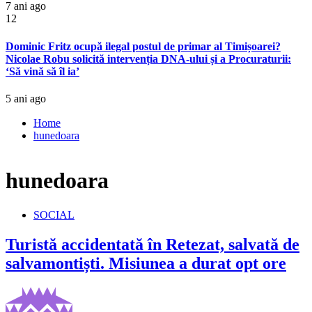
7 ani ago
12
Dominic Fritz ocupă ilegal postul de primar al Timișoarei?
Nicolae Robu solicită intervenția DNA-ului și a Procuraturii:
‘Să vină să îl ia’
5 ani ago
Home
hunedoara
hunedoara
SOCIAL
Turistă accidentată în Retezat, salvată de
salvamontiști. Misiunea a durat opt ore