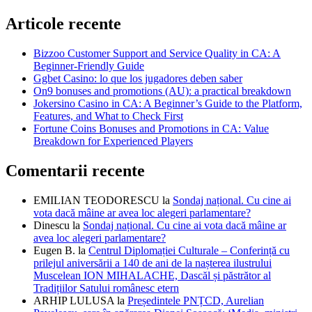
Articole recente
Bizzoo Customer Support and Service Quality in CA: A
Beginner-Friendly Guide
Ggbet Casino: lo que los jugadores deben saber
On9 bonuses and promotions (AU): a practical breakdown
Jokersino Casino in CA: A Beginner’s Guide to the Platform,
Features, and What to Check First
Fortune Coins Bonuses and Promotions in CA: Value
Breakdown for Experienced Players
Comentarii recente
EMILIAN TEODORESCU
la
Sondaj național. Cu cine ai
vota dacă mâine ar avea loc alegeri parlamentare?
Dinescu
la
Sondaj național. Cu cine ai vota dacă mâine ar
avea loc alegeri parlamentare?
Eugen B.
la
Centrul Diplomației Culturale – Conferință cu
prilejul aniversării a 140 de ani de la nașterea ilustrului
Muscelean ION MIHALACHE, Dascăl și păstrător al
Tradițiilor Satului românesc etern
ARHIP LULUSA
la
Președintele PNȚCD, Aurelian