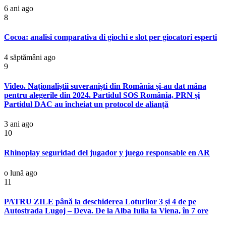
6 ani ago
8
Cocoa: analisi comparativa di giochi e slot per giocatori esperti
4 săptămâni ago
9
Video. Naționaliștii suveraniști din România și-au dat mâna
pentru alegerile din 2024. Partidul SOS România, PRN și
Partidul DAC au încheiat un protocol de alianță
3 ani ago
10
Rhinoplay seguridad del jugador y juego responsable en AR
o lună ago
11
PATRU ZILE până la deschiderea Loturilor 3 și 4 de pe
Autostrada Lugoj – Deva. De la Alba Iulia la Viena, în 7 ore