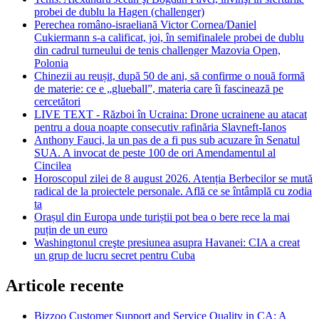
probei de dublu la Hagen (challenger)
Perechea româno-israeliană Victor Cornea/Daniel
Cukiermann s-a calificat, joi, în semifinalele probei de dublu
din cadrul turneului de tenis challenger Mazovia Open,
Polonia
Chinezii au reușit, după 50 de ani, să confirme o nouă formă
de materie: ce e „glueball”, materia care îi fascinează pe
cercetători
LIVE TEXT - Război în Ucraina: Drone ucrainene au atacat
pentru a doua noapte consecutiv rafinăria Slavneft-Ianos
Anthony Fauci, la un pas de a fi pus sub acuzare în Senatul
SUA. A invocat de peste 100 de ori Amendamentul al
Cincilea
Horoscopul zilei de 8 august 2026. Atenția Berbecilor se mută
radical de la proiectele personale. Află ce se întâmplă cu zodia
ta
Orașul din Europa unde turiștii pot bea o bere rece la mai
puțin de un euro
Washingtonul creşte presiunea asupra Havanei: CIA a creat
un grup de lucru secret pentru Cuba
Articole recente
Bizzoo Customer Support and Service Quality in CA: A