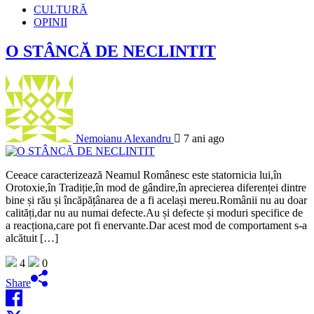
CULTURĂ
OPINII
O STÂNCĂ DE NECLINTIT
Nemoianu Alexandru
7 ani ago
Ceeace caracterizează Neamul Românesc este statornicia lui,în
Orotoxie,în Tradiție,în mod de gândire,în aprecierea diferenței dintre
bine și rău și încăpățânarea de a fi același mereu.Românii nu au doar
calități,dar nu au numai defecte.Au și defecte și moduri specifice de
a reacționa,care pot fi enervante.Dar acest mod de comportament s-a
alcătuit […]
4
0
Share