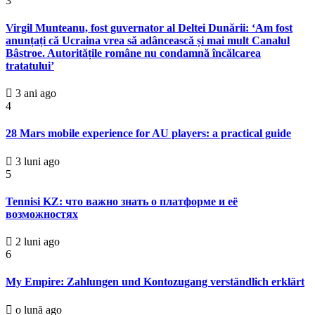
3
Virgil Munteanu, fost guvernator al Deltei Dunării: ‘Am fost
anunțați că Ucraina vrea să adâncească și mai mult Canalul
Bâstroe. Autoritățile române nu condamnă încălcarea
tratatului’
3 ani ago
4
28 Mars mobile experience for AU players: a practical guide
3 luni ago
5
Tennisi KZ: что важно знать о платформе и её
возможностях
2 luni ago
6
My Empire: Zahlungen und Kontozugang verständlich erklärt
o lună ago