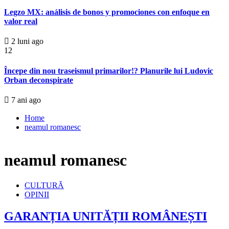
Legzo MX: análisis de bonos y promociones con enfoque en
valor real
2 luni ago
12
Începe din nou traseismul primarilor!? Planurile lui Ludovic
Orban deconspirate
7 ani ago
Home
neamul romanesc
neamul romanesc
CULTURĂ
OPINII
GARANȚIA UNITĂȚII ROMÂNEȘTI