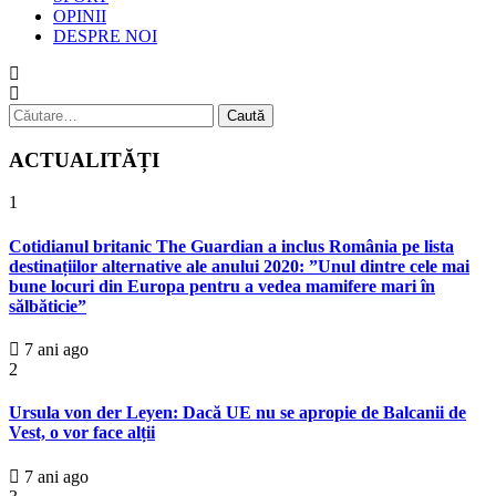
OPINII
DESPRE NOI
Caută
după:
ACTUALITĂȚI
1
Cotidianul britanic The Guardian a inclus România pe lista
destinațiilor alternative ale anului 2020: ”Unul dintre cele mai
bune locuri din Europa pentru a vedea mamifere mari în
sălbăticie”
7 ani ago
2
Ursula von der Leyen: Dacă UE nu se apropie de Balcanii de
Vest, o vor face alții
7 ani ago