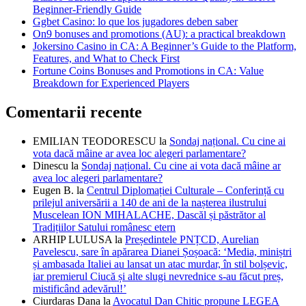
Beginner-Friendly Guide
Ggbet Casino: lo que los jugadores deben saber
On9 bonuses and promotions (AU): a practical breakdown
Jokersino Casino in CA: A Beginner’s Guide to the Platform,
Features, and What to Check First
Fortune Coins Bonuses and Promotions in CA: Value
Breakdown for Experienced Players
Comentarii recente
EMILIAN TEODORESCU
la
Sondaj național. Cu cine ai
vota dacă mâine ar avea loc alegeri parlamentare?
Dinescu
la
Sondaj național. Cu cine ai vota dacă mâine ar
avea loc alegeri parlamentare?
Eugen B.
la
Centrul Diplomației Culturale – Conferință cu
prilejul aniversării a 140 de ani de la nașterea ilustrului
Muscelean ION MIHALACHE, Dascăl și păstrător al
Tradițiilor Satului românesc etern
ARHIP LULUSA
la
Președintele PNȚCD, Aurelian
Pavelescu, sare în apărarea Dianei Șoșoacă: ‘Media, miniștri
și ambasada Italiei au lansat un atac murdar, în stil bolșevic,
iar premierul Ciucă și alte slugi nevrednice s-au făcut preș,
mistificând adevărul!’
Ciurdaras Dana
la
Avocatul Dan Chitic propune LEGEA