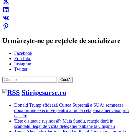
Urmărește-ne pe rețelele de socializare
Facebook
YouTube
Instagram
Twitter
Caută
după:
Stiripesurse.ro
Donald Trump sfidează Curtea Supremă a SUA: semnează
două ordine executive pentru a limita cetățenia americană prin
naștere
'Este o situație rușinoasă': Maia Sandu, reacție dură în
scandalul legat de vizita delegației talibane la Chișinău
Tenis: Alexandru Jecan şi Bogdan Pavel, învinşi în sferturile