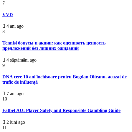
7
VVD
4 ani ago
8
Tennisi бонусы и акции: как оценивать ценность
предложений без лишних ожиданий
4 săptămâni ago
9
DNA cere 10 ani închisoare pentru Bogdan Olteanu, acuzat de
trafic de influenţă
7 ani ago
10
Fatbet AU: Player Safety and Responsible Gambling Guide
2 luni ago
11