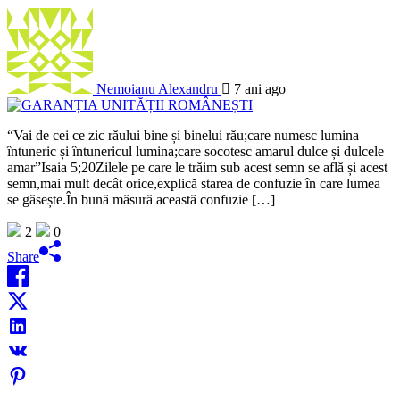
Nemoianu Alexandru
7 ani ago
“Vai de cei ce zic răului bine și binelui rău;care numesc lumina
întuneric și întunericul lumina;care socotesc amarul dulce și dulcele
amar”Isaia 5;20Zilele pe care le trăim sub acest semn se află și acest
semn,mai mult decât orice,explică starea de confuzie în care lumea
se găsește.În bună măsură această confuzie […]
2
0
Share