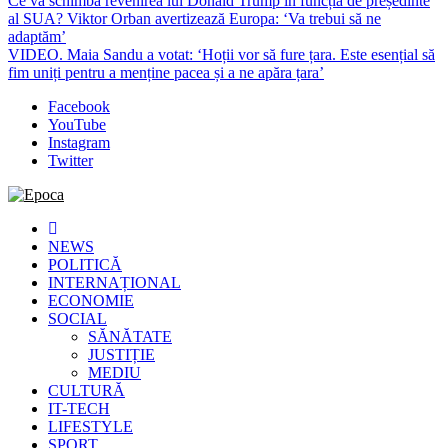
Ce va schimba revenirea lui Donald Trump în funcția de președinte
al SUA? Viktor Orban avertizează Europa: ‘Va trebui să ne
adaptăm’
VIDEO. Maia Sandu a votat: ‘Hoții vor să fure țara. Este esențial să
fim uniți pentru a menține pacea și a ne apăra țara’
Facebook
YouTube
Instagram
Twitter
Epoca
Cele mai noi știri online din România
NEWS
POLITICĂ
INTERNAȚIONAL
ECONOMIE
SOCIAL
SĂNĂTATE
JUSTIȚIE
MEDIU
CULTURĂ
IT-TECH
LIFESTYLE
SPORT