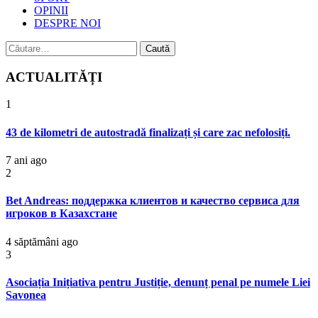
OPINII
DESPRE NOI
Caută
după:
ACTUALITĂȚI
1
43 de kilometri de autostradă finalizați și care zac nefolosiți.
7 ani ago
2
Bet Andreas: поддержка клиентов и качество сервиса для
игроков в Казахстане
4 săptămâni ago
3
Asociația Inițiativa pentru Justiție, denunț penal pe numele Liei
Savonea