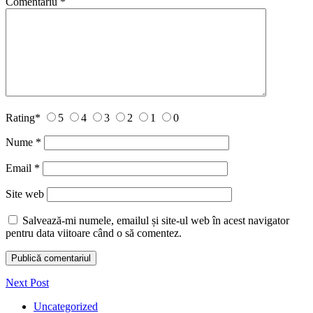
Comentariu
*
Rating
*
5
4
3
2
1
0
Nume
*
Email
*
Site web
Salvează-mi numele, emailul și site-ul web în acest navigator
pentru data viitoare când o să comentez.
Next Post
Uncategorized