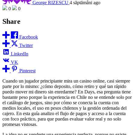
George RIZESCU
4 săptămâni ago
0
0
Share
Facebook
Twitter
LinkedIn
VK
Pinterest
Cuando un jugador principiante mira un casino online, casi siempre
parte por lo mismo: ¿cómo deposito, cómo retiro y qué tan rápido
puedo mover mi dinero sin enredarme? En Days, esa pregunta tiene
bastante peso porque la experiencia en Chile no se entiende solo por
el catálogo de juegos, sino por cómo se conecta la cuenta con
medios locales, el uso en pesos chilenos y la gestión ordenada del
cajero. En esta guía analizo el flujo de pagos y acceso a la cuenta
con foco práctico, para que puedas evaluar valor real y no solo
promesas vistosas.
La idea no es venderte una experiencia perfecta, porque no existe.