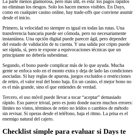
La parte menos glamorosa, pero más útil, es esta: los pagos rápidos
no eliminan los riesgos. Solo los hacen menos visibles. En Days,
como en cualquier casino online, hay trade-offs que conviene asumir
desde el inicio.
Primero, la velocidad no siempre es igual en todas las rutas. Una
transferencia bancaria puede ser cómoda, pero no necesariamente
instantánea. Una opción digital puede parecer ágil, pero depender
del estado de validación de tu cuenta. Y una salida por cripto puede
ser rápida, sí, pero te expone a equivocaciones técnicas que un
principiante no debería subestimar.
Segundo, el bono puede complicar más de lo que ayuda. Mucha
gente se enfoca solo en el monto extra y deja de lado las condiciones
asociadas. Si hay reglas de apuesta, juegos excluidos o restricciones
de retiro, el valor real del bono baja. En un casino, el mejor bono no
es el más grande, sino el que entiendes de verdad.
Tercero, el uso móvil puede llevar a tocar “aceptar” demasiado
rápido. Eso parece trivial, pero es justo donde nacen muchos errores:
límites no vistos, términos de retiro no leídos o cambios de método
sin revisar. Si operas desde el teléfono, baja el ritmo. La prisa es el
enemigo natural del cajero.
Checklist simple para evaluar si Days te