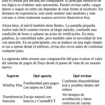
usar el celular por encima del computador. El principal beneficio de
esa lógica es evidente: más autonomía. Puedes revisar saldo, cargar
dinero o seguir un retiro sin depender de estar frente al escritorio. En
términos de experiencia, esto suele sentirse más moderno y más
cercano a cómo realmente usamos servicios financieros hoy.
Ahora bien, el móvil también tiene límites. La pantalla pequeña
vuelve más fácil cometer errores al elegir método, confundir una
condición de bono o saltarse un aviso de verificación. En otras
palabras, la comodidad sube, pero también sube la necesidad de leer
con atención. En un principiante, eso se traduce en una regla simple:
si vas a operar desde el teléfono, revisa dos veces antes de confirmar
cualquier paso.
La siguiente tabla resume una comparación útil para evaluar el valor
del sistema de pagos de Days desde el punto de vista de un usuario
nuevo:
Aspecto
Qué aporta
Qué revisar
Confirmar disponibilidad
Familiaridad para pagos
WebPay Plus
real y posibles límites del
con tarjeta en Chile
emisor
Ver tiempos de
Transferencia
Encaje natural con
acreditación y datos
bancaria
bancos y CuentaRUT
correctos de cuenta