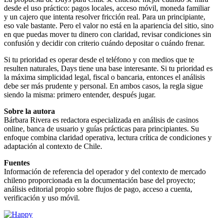
desde el uso práctico: pagos locales, acceso móvil, moneda familiar
y un cajero que intenta resolver fricción real. Para un principiante,
eso vale bastante. Pero el valor no está en la apariencia del sitio, sino
en que puedas mover tu dinero con claridad, revisar condiciones sin
confusión y decidir con criterio cuándo depositar o cuándo frenar.
Si tu prioridad es operar desde el teléfono y con medios que te
resulten naturales, Days tiene una base interesante. Si tu prioridad es
la máxima simplicidad legal, fiscal o bancaria, entonces el análisis
debe ser más prudente y personal. En ambos casos, la regla sigue
siendo la misma: primero entender, después jugar.
Sobre la autora
Bárbara Rivera es redactora especializada en análisis de casinos
online, banca de usuario y guías prácticas para principiantes. Su
enfoque combina claridad operativa, lectura crítica de condiciones y
adaptación al contexto de Chile.
Fuentes
Información de referencia del operador y del contexto de mercado
chileno proporcionada en la documentación base del proyecto;
análisis editorial propio sobre flujos de pago, acceso a cuenta,
verificación y uso móvil.