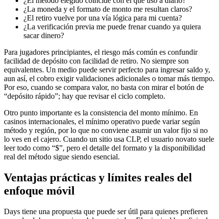
¿El método elegido coincide con el que uso a diario?
¿La moneda y el formato de monto me resultan claros?
¿El retiro vuelve por una vía lógica para mi cuenta?
¿La verificación previa me puede frenar cuando ya quiera
sacar dinero?
Para jugadores principiantes, el riesgo más común es confundir
facilidad de depósito con facilidad de retiro. No siempre son
equivalentes. Un medio puede servir perfecto para ingresar saldo y,
aun así, el cobro exigir validaciones adicionales o tomar más tiempo.
Por eso, cuando se compara valor, no basta con mirar el botón de
“depósito rápido”; hay que revisar el ciclo completo.
Otro punto importante es la consistencia del monto mínimo. En
casinos internacionales, el mínimo operativo puede variar según
método y región, por lo que no conviene asumir un valor fijo si no
lo ves en el cajero. Cuando un sitio usa CLP, el usuario novato suele
leer todo como “$”, pero el detalle del formato y la disponibilidad
real del método sigue siendo esencial.
Ventajas prácticas y límites reales del
enfoque móvil
Days tiene una propuesta que puede ser útil para quienes prefieren