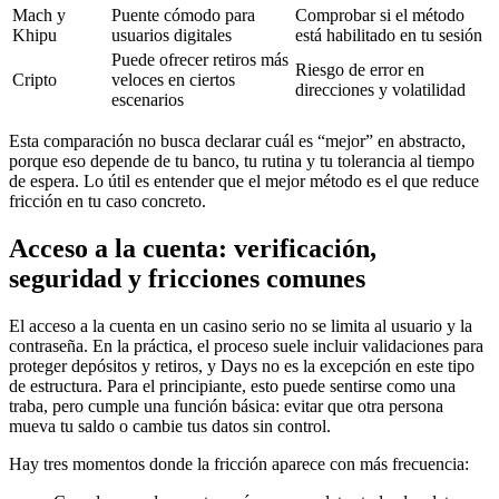
Mach y
Puente cómodo para
Comprobar si el método
Khipu
usuarios digitales
está habilitado en tu sesión
Puede ofrecer retiros más
Riesgo de error en
Cripto
veloces en ciertos
direcciones y volatilidad
escenarios
Esta comparación no busca declarar cuál es “mejor” en abstracto,
porque eso depende de tu banco, tu rutina y tu tolerancia al tiempo
de espera. Lo útil es entender que el mejor método es el que reduce
fricción en tu caso concreto.
Acceso a la cuenta: verificación,
seguridad y fricciones comunes
El acceso a la cuenta en un casino serio no se limita al usuario y la
contraseña. En la práctica, el proceso suele incluir validaciones para
proteger depósitos y retiros, y Days no es la excepción en este tipo
de estructura. Para el principiante, esto puede sentirse como una
traba, pero cumple una función básica: evitar que otra persona
mueva tu saldo o cambie tus datos sin control.
Hay tres momentos donde la fricción aparece con más frecuencia: