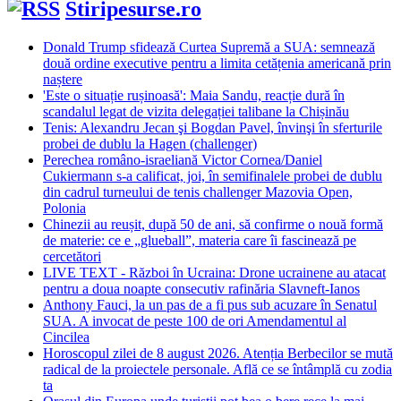
Stiripesurse.ro
Donald Trump sfidează Curtea Supremă a SUA: semnează
două ordine executive pentru a limita cetățenia americană prin
naștere
'Este o situație rușinoasă': Maia Sandu, reacție dură în
scandalul legat de vizita delegației talibane la Chișinău
Tenis: Alexandru Jecan şi Bogdan Pavel, învinşi în sferturile
probei de dublu la Hagen (challenger)
Perechea româno-israeliană Victor Cornea/Daniel
Cukiermann s-a calificat, joi, în semifinalele probei de dublu
din cadrul turneului de tenis challenger Mazovia Open,
Polonia
Chinezii au reușit, după 50 de ani, să confirme o nouă formă
de materie: ce e „glueball”, materia care îi fascinează pe
cercetători
LIVE TEXT - Război în Ucraina: Drone ucrainene au atacat
pentru a doua noapte consecutiv rafinăria Slavneft-Ianos
Anthony Fauci, la un pas de a fi pus sub acuzare în Senatul
SUA. A invocat de peste 100 de ori Amendamentul al
Cincilea
Horoscopul zilei de 8 august 2026. Atenția Berbecilor se mută
radical de la proiectele personale. Află ce se întâmplă cu zodia
ta