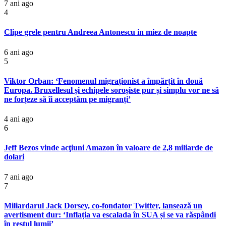
7 ani ago
4
Clipe grele pentru Andreea Antonescu in miez de noapte
6 ani ago
5
Viktor Orban: ‘Fenomenul migraționist a împărțit în două
Europa. Bruxellesul și echipele soroșiste pur și simplu vor ne să
ne forțeze să îi acceptăm pe migranți’
4 ani ago
6
Jeff Bezos vinde acţiuni Amazon în valoare de 2,8 miliarde de
dolari
7 ani ago
7
Miliardarul Jack Dorsey, co-fondator Twitter, lansează un
avertisment dur: ‘Inflația va escalada în SUA și se va răspândi
în restul lumii’