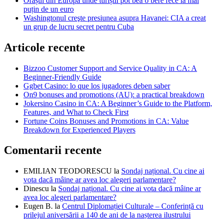
Orașul din Europa unde turiștii pot bea o bere rece la mai
puțin de un euro
Washingtonul creşte presiunea asupra Havanei: CIA a creat
un grup de lucru secret pentru Cuba
Articole recente
Bizzoo Customer Support and Service Quality in CA: A
Beginner-Friendly Guide
Ggbet Casino: lo que los jugadores deben saber
On9 bonuses and promotions (AU): a practical breakdown
Jokersino Casino in CA: A Beginner’s Guide to the Platform,
Features, and What to Check First
Fortune Coins Bonuses and Promotions in CA: Value
Breakdown for Experienced Players
Comentarii recente
EMILIAN TEODORESCU
la
Sondaj național. Cu cine ai
vota dacă mâine ar avea loc alegeri parlamentare?
Dinescu
la
Sondaj național. Cu cine ai vota dacă mâine ar
avea loc alegeri parlamentare?
Eugen B.
la
Centrul Diplomației Culturale – Conferință cu
prilejul aniversării a 140 de ani de la nașterea ilustrului