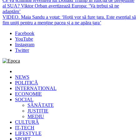
Ce va schimba revenirea lui Donald Trump în funcția de președinte
al SUA? Viktor Orban avertizează Europa: ‘Va trebui să ne
adaptăm’
VIDEO. Maia Sandu a votat: ‘Hoții vor să fure țara. Este esențial să
fim uniți pentru a menține pacea și a ne apăra țara’
Facebook
YouTube
Instagram
Twitter
Epoca
Cele mai noi știri online din România
NEWS
POLITICĂ
INTERNAȚIONAL
ECONOMIE
SOCIAL
SĂNĂTATE
JUSTIȚIE
MEDIU
CULTURĂ
IT-TECH
LIFESTYLE
SPORT