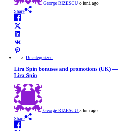
George RIZESCU
o lună ago
Share
Uncategorized
Lira Spin bonuses and promotions (UK) —
Lira Spin
George RIZESCU
3 luni ago
Share