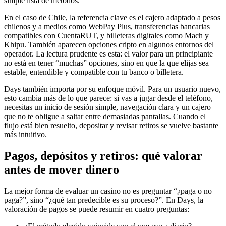
simple lista de métodos.
En el caso de Chile, la referencia clave es el cajero adaptado a pesos
chilenos y a medios como WebPay Plus, transferencias bancarias
compatibles con CuentaRUT, y billeteras digitales como Mach y
Khipu. También aparecen opciones cripto en algunos entornos del
operador. La lectura prudente es esta: el valor para un principiante
no está en tener “muchas” opciones, sino en que la que elijas sea
estable, entendible y compatible con tu banco o billetera.
Days también importa por su enfoque móvil. Para un usuario nuevo,
esto cambia más de lo que parece: si vas a jugar desde el teléfono,
necesitas un inicio de sesión simple, navegación clara y un cajero
que no te obligue a saltar entre demasiadas pantallas. Cuando el
flujo está bien resuelto, depositar y revisar retiros se vuelve bastante
más intuitivo.
Pagos, depósitos y retiros: qué valorar
antes de mover dinero
La mejor forma de evaluar un casino no es preguntar “¿paga o no
paga?”, sino “¿qué tan predecible es su proceso?”. En Days, la
valoración de pagos se puede resumir en cuatro preguntas: