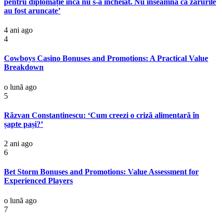
pentru diplomație încă nu s-a încheiat. Nu înseamnă că zarurile
au fost aruncate’
4 ani ago
4
Cowboys Casino Bonuses and Promotions: A Practical Value
Breakdown
o lună ago
5
Răzvan Constantinescu: ‘Cum creezi o criză alimentară în
șapte pași?’
2 ani ago
6
Bet Storm Bonuses and Promotions: Value Assessment for
Experienced Players
o lună ago
7