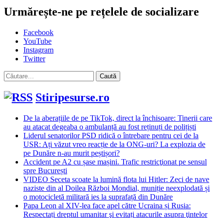
Urmărește-ne pe rețelele de socializare
Facebook
YouTube
Instagram
Twitter
Caută
după:
Stiripesurse.ro
De la aberațiile de pe TikTok, direct la închisoare: Tinerii care
au atacat degeaba o ambulanță au fost reținuți de polițiști
Liderul senatorilor PSD ridică o întrebare pentru cei de la
USR: Ați văzut vreo reacție de la ONG-uri? La explozia de
pe Dunăre n-au murit peștișori?
Accident pe A2 cu șase mașini. Trafic restricţionat pe sensul
spre București
VIDEO Seceta scoate la lumină flota lui Hitler: Zeci de nave
naziste din al Doilea Război Mondial, muniție neexplodată și
o motocicletă militară ies la suprafață din Dunăre
Papa Leon al XIV-lea face apel către Ucraina și Rusia:
Respectați dreptul umanitar şi evitați atacurile asupra ţintelor