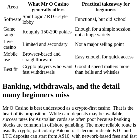
What Mr O Casino
Practical takeaway for
Area
generally offers
beginners
SpinLogic / RTG-style
Software
Functional, but old-school
lobby
Game
Enough for a simple session,
Roughly 150-200 pokies
range
not a huge variety
Live
Limited and secondary
Not a major selling point
casino
Mobile
Browser-based and
Easy enough for quick access
use
straightforward
Crypto players who want
Good if speed matters more
Best fit
fast withdrawals
than bells and whistles
Banking, withdrawals, and the detail
many beginners miss
Mr O Casino is best understood as a crypto-first casino. That is the
heart of its proposition. While card deposits may be available,
success rates for Australian cards are often poor because banking
blocks are common in offshore gambling. The more reliable route is
usually crypto, particularly Bitcoin or Litecoin. indicate BTC and
LTC deposits can start from A$10, with network-based fees and fast