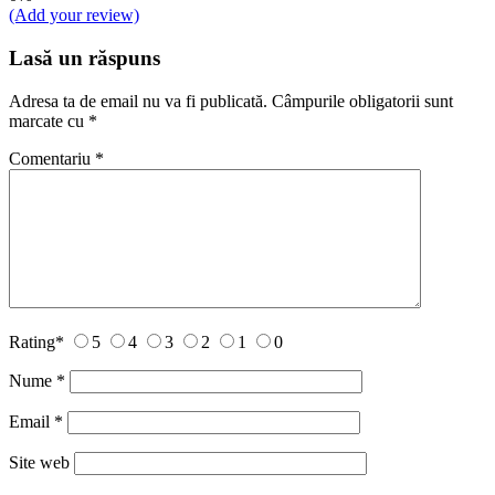
(Add your review)
Lasă un răspuns
Adresa ta de email nu va fi publicată.
Câmpurile obligatorii sunt
marcate cu
*
Comentariu
*
Rating
*
5
4
3
2
1
0
Nume
*
Email
*
Site web