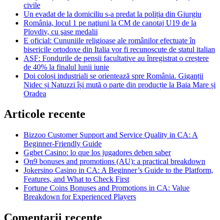
civile
Un evadat de la domiciliu s-a predat la poliția din Giurgiu
România, locul 1 pe naţiuni la CM de canotaj U19 de la
Plovdiv, cu şase medalii
E oficial: Cununiile religioase ale românilor efectuate în
bisericile ortodoxe din Italia vor fi recunoscute de statul italian
ASF: Fondurile de pensii facultative au înregistrat o creștere
de 40% la finalul lunii iunie
Doi coloși industriali se orientează spre România. Giganții
Nidec și Natuzzi își mută o parte din producție la Baia Mare și
Oradea
Articole recente
Bizzoo Customer Support and Service Quality in CA: A
Beginner-Friendly Guide
Ggbet Casino: lo que los jugadores deben saber
On9 bonuses and promotions (AU): a practical breakdown
Jokersino Casino in CA: A Beginner’s Guide to the Platform,
Features, and What to Check First
Fortune Coins Bonuses and Promotions in CA: Value
Breakdown for Experienced Players
Comentarii recente