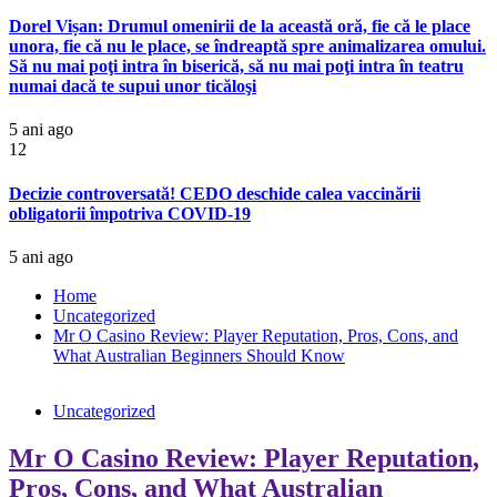
Dorel Vișan: Drumul omenirii de la această oră, fie că le place
unora, fie că nu le place, se îndreaptă spre animalizarea omului.
Să nu mai poţi intra în biserică, să nu mai poţi intra în teatru
numai dacă te supui unor ticăloşi
5 ani ago
12
Decizie controversată! CEDO deschide calea vaccinării
obligatorii împotriva COVID-19
5 ani ago
Home
Uncategorized
Mr O Casino Review: Player Reputation, Pros, Cons, and
What Australian Beginners Should Know
Uncategorized
Mr O Casino Review: Player Reputation,
Pros, Cons, and What Australian