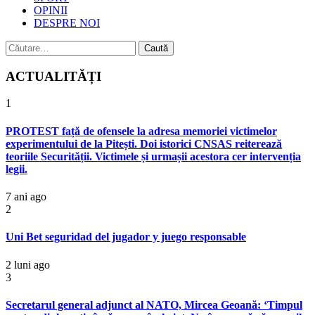
OPINII
DESPRE NOI
Caută
după:
ACTUALITĂȚI
1
PROTEST față de ofensele la adresa memoriei victimelor
experimentului de la Pitești. Doi istorici CNSAS reiterează
teoriile Securității. Victimele și urmașii acestora cer intervenția
legii.
7 ani ago
2
Uni Bet seguridad del jugador y juego responsable
2 luni ago
3
Secretarul general adjunct al NATO, Mircea Geoană: ‘Timpul