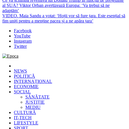
Ce va schimba revenirea lui Donald Trump în funcția de președinte
al SUA? Viktor Orban avertizează Europa: ‘Va trebui să ne
adaptăm’
VIDEO. Maia Sandu a votat: ‘Hoții vor să fure țara. Este esențial să
fim uniți pentru a menține pacea și a ne apăra țara’
Facebook
YouTube
Instagram
Twitter
Epoca
Cele mai noi știri online din România
NEWS
POLITICĂ
INTERNAȚIONAL
ECONOMIE
SOCIAL
SĂNĂTATE
JUSTIȚIE
MEDIU
CULTURĂ
IT-TECH
LIFESTYLE
SPORT