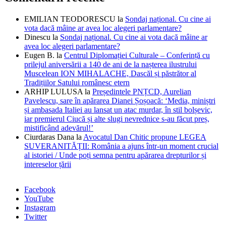
EMILIAN TEODORESCU
la
Sondaj național. Cu cine ai
vota dacă mâine ar avea loc alegeri parlamentare?
Dinescu
la
Sondaj național. Cu cine ai vota dacă mâine ar
avea loc alegeri parlamentare?
Eugen B.
la
Centrul Diplomației Culturale – Conferință cu
prilejul aniversării a 140 de ani de la nașterea ilustrului
Muscelean ION MIHALACHE, Dascăl și păstrător al
Tradițiilor Satului românesc etern
ARHIP LULUSA
la
Președintele PNȚCD, Aurelian
Pavelescu, sare în apărarea Dianei Șoșoacă: ‘Media, miniștri
și ambasada Italiei au lansat un atac murdar, în stil bolșevic,
iar premierul Ciucă și alte slugi nevrednice s-au făcut preș,
mistificând adevărul!’
Ciurdaras Dana
la
Avocatul Dan Chitic propune LEGEA
SUVERANITĂȚII: România a ajuns într-un moment crucial
al istoriei / Unde poți semna pentru apărarea drepturilor și
intereselor țării
Facebook
YouTube
Instagram
Twitter