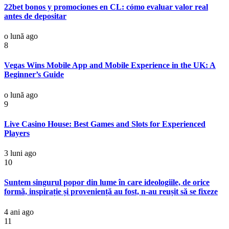
22bet bonos y promociones en CL: cómo evaluar valor real
antes de depositar
o lună ago
8
Vegas Wins Mobile App and Mobile Experience in the UK: A
Beginner’s Guide
o lună ago
9
Live Casino House: Best Games and Slots for Experienced
Players
3 luni ago
10
Suntem singurul popor din lume în care ideologiile, de orice
formă, inspirație și proveniență au fost, n-au reușit să se fixeze
4 ani ago
11