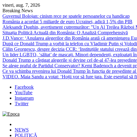
Skip
vineri, aug. 7, 2026
to
Breaking News
content
Guvernul Bolojan: cinism rece pe spatele persoanelor cu handicap
România a acordat 5 miliarde de euro Ucrainei, adică 1,5% din PIB
Aleksandr Dughin, avertisment cutremurător: ”Un Al Treilea Război Mond
Situația Politică Actuală din România: O Analiză Comprehensivă
J.D.Vance: ‘Anularea alegerilor din România arată că amenințarea Euro
După ce Donald Trump a vorbit la telefon cu Vladimir Putin și Volodimi
Călin Georgescu, despre decizia CCR: ‘Instituțiile statului creează din 
Un lider LGBTQ, ‘săltat’ de mascați. Minori dependenți, exploatați în
Donald Trump a câștigat alegerile și devine cel de-al 47-lea președinte
Se alege praful de Partidul Conservator? Kemi Badenoch a devenit primu
Ce va schimba revenirea lui Donald Trump în funcția de președinte a
VIDEO. Maia Sandu a votat: ‘Hoții vor să fure țara. Este esențial să fi
Facebook
YouTube
Instagram
Twitter
Epoca
Cele mai noi știri online din România
NEWS
POLITICĂ