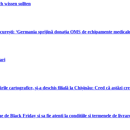
 wissen sollten
urești: ‘Germania sprijină donația OMS de echipamente medicale în
ari
e cartografice, și-a deschis filială la Chișinău: Cred că astăzi cre
e Black Friday si sa fie atenti la conditiile si termenele de livrare