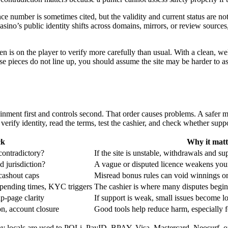
e number is sometimes cited, but the validity and current status are no
casino’s public identity shifts across domains, mirrors, or review sources
n is on the player to verify more carefully than usual. With a clean, 
pieces do not line up, you should assume the site may be harder to asses
nment first and controls second. That order causes problems. A safer met
 verify identity, read the terms, test the cashier, and check whether su
ck
Why it matt
 contradictory?
If the site is unstable, withdrawals and 
d jurisdiction?
A vague or disputed licence weakens your
cashout caps
Misread bonus rules can void winnings or
 pending times, KYC triggers
The cashier is where many disputes begin
lp-page clarity
If support is weak, small issues become l
ion, account closure
Good tools help reduce harm, especially f
y locals are used to POLi, PayID, BPAY, Visa, Mastercard, Neosurf, or 