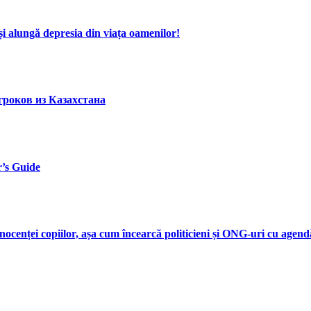
i alungă depresia din viața oamenilor!
гроков из Казахстана
r’s Guide
nocenței copiilor, așa cum încearcă politicieni și ONG-uri cu agen