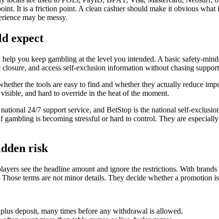
s point. It is a friction point. A clean cashier should make it obvious w
xperience may be messy.
ld expect
uld help you keep gambling at the level you intended. A basic safety-min
unt closure, and access self-exclusion information without chasing support
s whether the tools are easy to find and whether they actually reduce impu
 visible, and hard to override in the heat of the moment.
 national 24/7 support service, and BetStop is the national self-exclusio
ul if gambling is becoming stressful or hard to control. They are especial
idden risk
 players see the headline amount and ignore the restrictions. With brands
. Those terms are not minor details. They decide whether a promotion i
plus deposit, many times before any withdrawal is allowed.