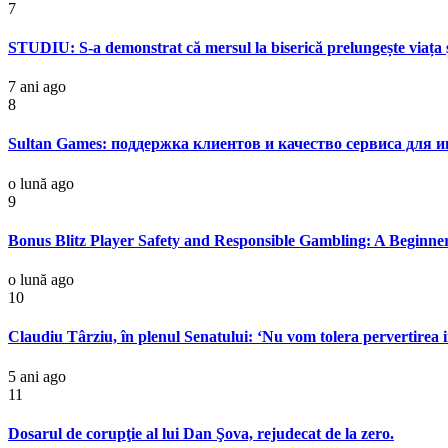
7
STUDIU: S-a demonstrat că mersul la biserică prelungește viața ș
7 ani ago
8
Sultan Games: поддержка клиентов и качество сервиса для и
o lună ago
9
Bonus Blitz Player Safety and Responsible Gambling: A Beginne
o lună ago
10
Claudiu Târziu, în plenul Senatului: ‘Nu vom tolera pervertirea i
5 ani ago
11
Dosarul de corupţie al lui Dan Şova, rejudecat de la zero.