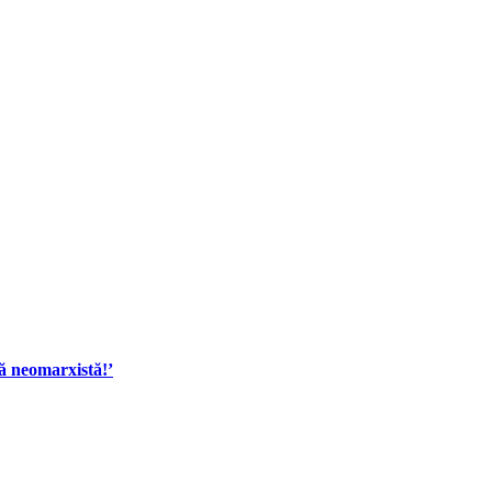
dă neomarxistă!’