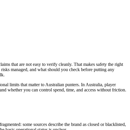
 claims that are not easy to verify cleanly. That makes safety the right
are risks managed, and what should you check before putting any
lk.
onal limits that matter to Australian punters. In Australia, player
e, and whether you can control spend, time, and access without friction.
 fragmented: some sources describe the brand as closed or blacklisted,
he basic operational status is unclear.