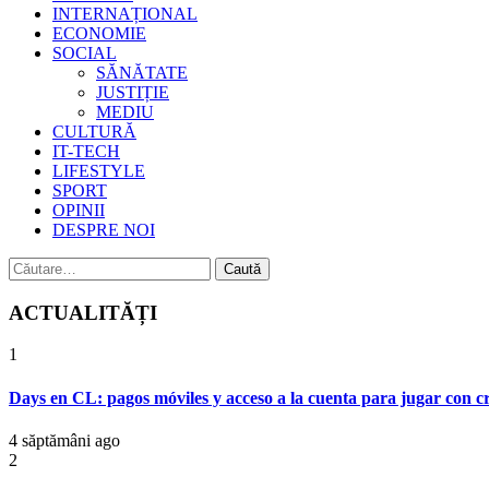
INTERNAȚIONAL
ECONOMIE
SOCIAL
SĂNĂTATE
JUSTIȚIE
MEDIU
CULTURĂ
IT-TECH
LIFESTYLE
SPORT
OPINII
DESPRE NOI
Caută
după:
ACTUALITĂȚI
1
Days en CL: pagos móviles y acceso a la cuenta para jugar con cr
4 săptămâni ago
2