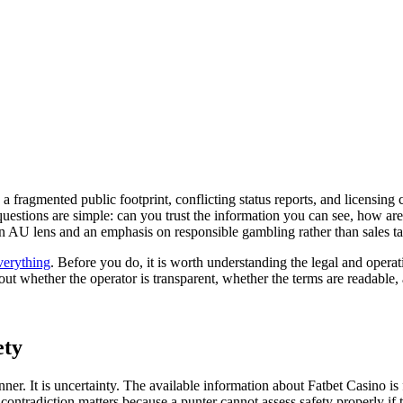
th a fragmented public footprint, conflicting status reports, and licensing
 questions are simple: can you trust the information you can see, how 
an AU lens and an emphasis on responsible gambling rather than sales ta
verything
. Before you do, it is worth understanding the legal and operati
 about whether the operator is transparent, whether the terms are readabl
ety
nner. It is uncertainty. The available information about Fatbet Casino is
 contradiction matters because a punter cannot assess safety properly if t