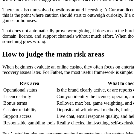
There are also unresolved questions around licensing. A Curacao licenc
this is the point where caution should start to outweigh curiosity. If a 
games or bonuses.
That does not automatically prove wrongdoing. It does mean the burde
domain, licence, and support channels without much effort. When those 
something goes wrong.
How to judge the main risk areas
When beginners evaluate an online casino, they often focus on entertai
recovery issues later. For Fatbet, the most useful framework is simple:
Risk area
What to che
Operational status
Is the brand clearly active, or are reports
Licence clarity
Can you identify the licence, operator, an
Bonus terms
Rollover, max bet, game weighting, and 
Cashier reliability
Deposit and withdrawal methods, limits,
Support access
Live chat, email response quality, and he
Responsible gambling tools
Reality checks, limit-setting, self-exclus
For Australian players, payment method expectations also matter. Man