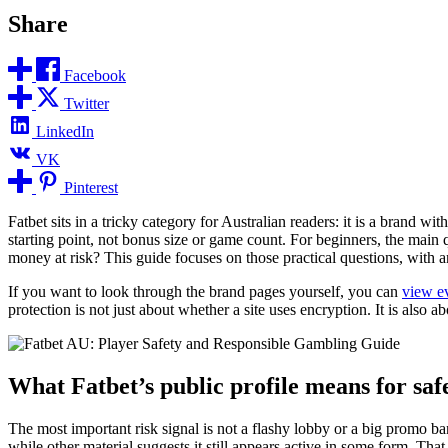
Share
Facebook
Twitter
LinkedIn
VK
Pinterest
Fatbet sits in a tricky category for Australian readers: it is a brand wi
starting point, not bonus size or game count. For beginners, the main
money at risk? This guide focuses on those practical questions, with 
If you want to look through the brand pages yourself, you can
view e
protection is not just about whether a site uses encryption. It is also
What Fatbet’s public profile means for saf
The most important risk signal is not a flashy lobby or a big promo ba
while other material suggests it still appears active in some form. That