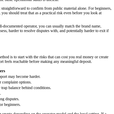
t straightforward to confirm from public material alone. For beginners,
, you should treat that as a practical risk even before you look at
well-documented operator, you can usually match the brand name,
s, harder to resolve disputes with, and potentially harder to exit if
hod is to start with the risks that can cost you real money or create
pport feels reachable before making any meaningful deposit.
ers
support may become harder.
 complaint options.
 trap balance behind conditions.
.
ong disputes.
or beginners.
crypto depending on the operator model and the legal setting. If a