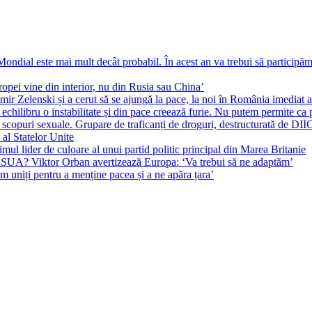
ial este mai mult decât probabil. În acest an va trebui să participăm l
pei vine din interior, nu din Rusia sau China’
r Zelenski și a cerut să se ajungă la pace, la noi în România imediat au 
echilibru o instabilitate și din pace creează furie. Nu putem permite ca 
 scopuri sexuale. Grupare de traficanți de droguri, destructurată de DI
 al Statelor Unite
l lider de culoare al unui partid politic principal din Marea Britanie
l SUA? Viktor Orban avertizează Europa: ‘Va trebui să ne adaptăm’
m uniți pentru a menține pacea și a ne apăra țara’