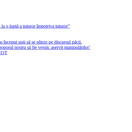
a o luptă a tuturor împotriva tuturor”
început unii să se plieze pe discursul păcii.
poporul nostru să fie veșnic aservit manipulărilor’
ICOT