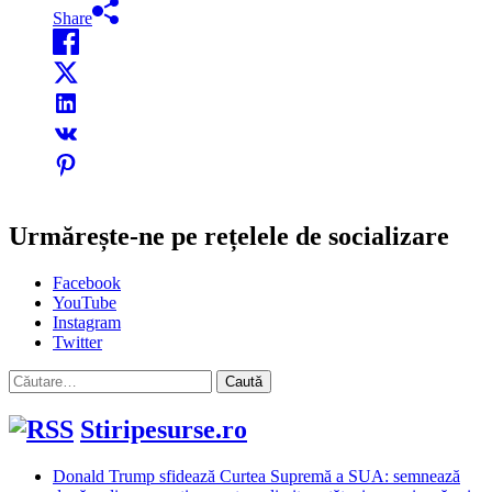
Share
Urmărește-ne pe rețelele de socializare
Facebook
YouTube
Instagram
Twitter
Caută
după:
Stiripesurse.ro
Donald Trump sfidează Curtea Supremă a SUA: semnează