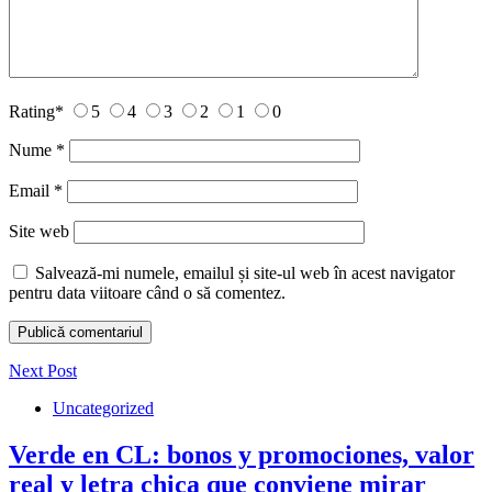
Rating
*
5
4
3
2
1
0
Nume
*
Email
*
Site web
Salvează-mi numele, emailul și site-ul web în acest navigator
pentru data viitoare când o să comentez.
Next Post
Uncategorized
Verde en CL: bonos y promociones, valor
real y letra chica que conviene mirar