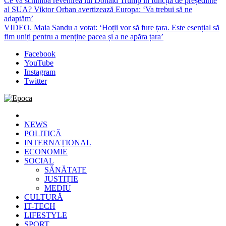
Ce va schimba revenirea lui Donald Trump în funcția de președinte
al SUA? Viktor Orban avertizează Europa: ‘Va trebui să ne
adaptăm’
VIDEO. Maia Sandu a votat: ‘Hoții vor să fure țara. Este esențial să
fim uniți pentru a menține pacea și a ne apăra țara’
Facebook
YouTube
Instagram
Twitter
Epoca
Cele mai noi știri online din România
NEWS
POLITICĂ
INTERNAȚIONAL
ECONOMIE
SOCIAL
SĂNĂTATE
JUSTIȚIE
MEDIU
CULTURĂ
IT-TECH
LIFESTYLE
SPORT