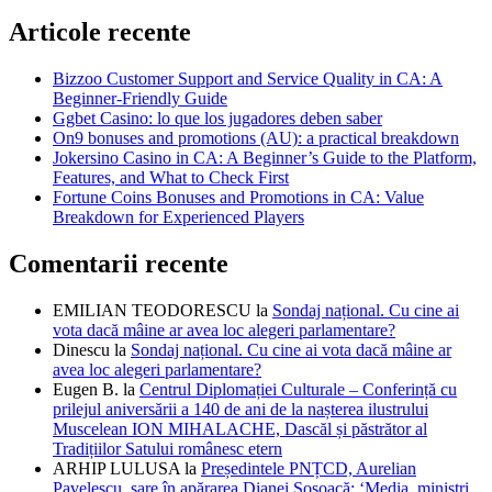
Articole recente
Bizzoo Customer Support and Service Quality in CA: A
Beginner-Friendly Guide
Ggbet Casino: lo que los jugadores deben saber
On9 bonuses and promotions (AU): a practical breakdown
Jokersino Casino in CA: A Beginner’s Guide to the Platform,
Features, and What to Check First
Fortune Coins Bonuses and Promotions in CA: Value
Breakdown for Experienced Players
Comentarii recente
EMILIAN TEODORESCU
la
Sondaj național. Cu cine ai
vota dacă mâine ar avea loc alegeri parlamentare?
Dinescu
la
Sondaj național. Cu cine ai vota dacă mâine ar
avea loc alegeri parlamentare?
Eugen B.
la
Centrul Diplomației Culturale – Conferință cu
prilejul aniversării a 140 de ani de la nașterea ilustrului
Muscelean ION MIHALACHE, Dascăl și păstrător al
Tradițiilor Satului românesc etern
ARHIP LULUSA
la
Președintele PNȚCD, Aurelian
Pavelescu, sare în apărarea Dianei Șoșoacă: ‘Media, miniștri