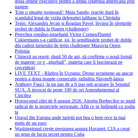
două ordine executive pentru a limita cetățenia americană prin
naștere
'Este o situație rușinoasă': Maia Sandu, reacție dură în
scandalul legat de vizita delegației talibane la Chișinău
Tenis: Alexandru Jecan şi Bogdan Pavel, învinşi în sferturile
probei de dublu la Hagen (challenger)
Perechea româno-israeliană Victor Cornea/Daniel
Cukiermann s-a calificat, joi, în semifinalele probei de dublu
din cadrul turneului de tenis challenger Mazovia Open,
Polonia
Chinezii au reușit, după 50 de ani, să confirme o nouă formă
de materie: ce e „glueball”, materia care îi fascinează pe
cercetători
LIVE TEXT - Război în Ucraina: Drone ucrainene au atacat
pentru a doua noapte consecutiv rafinăria Slavneft-Ianos
Anthony Fauci, la un pas de a fi pus sub acuzare în Senatul
SUA. A invocat de peste 100 de ori Amendamentul al
Cincilea
Horoscopul zilei de 8 august 2026. Atenția Berbecilor se mută
radical de la proiectele personale. Află ce se întâmplă cu zodia
ta
Orașul din Europa unde turiștii pot bea o bere rece la mai
puțin de un euro
Washingtonul creşte presiunea asupra Havanei: CIA a creat
un grup de lucru secret pentru Cuba