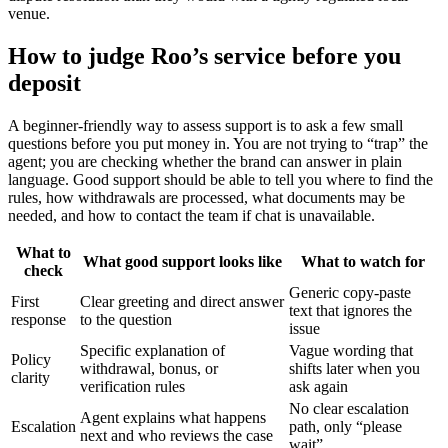
venue.
How to judge Roo’s service before you
deposit
A beginner-friendly way to assess support is to ask a few small
questions before you put money in. You are not trying to “trap” the
agent; you are checking whether the brand can answer in plain
language. Good support should be able to tell you where to find the
rules, how withdrawals are processed, what documents may be
needed, and how to contact the team if chat is unavailable.
What to
What good support looks like
What to watch for
check
Generic copy-paste
First
Clear greeting and direct answer
text that ignores the
response
to the question
issue
Specific explanation of
Vague wording that
Policy
withdrawal, bonus, or
shifts later when you
clarity
verification rules
ask again
No clear escalation
Agent explains what happens
Escalation
path, only “please
next and who reviews the case
wait”