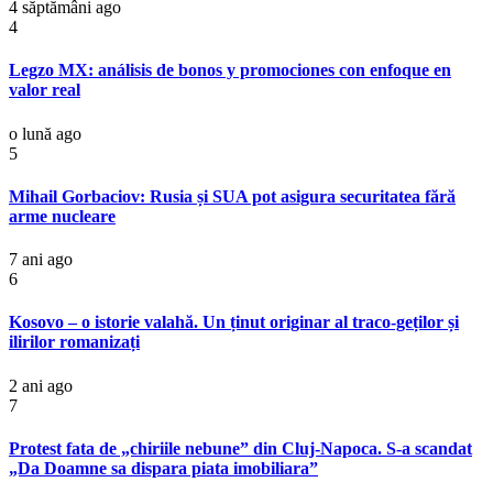
4 săptămâni ago
4
Legzo MX: análisis de bonos y promociones con enfoque en
valor real
o lună ago
5
Mihail Gorbaciov: Rusia și SUA pot asigura securitatea fără
arme nucleare
7 ani ago
6
Kosovo – o istorie valahă. Un ținut originar al traco-geților și
ilirilor romanizați
2 ani ago
7
Protest fata de „chiriile nebune” din Cluj-Napoca. S-a scandat
„Da Doamne sa dispara piata imobiliara”