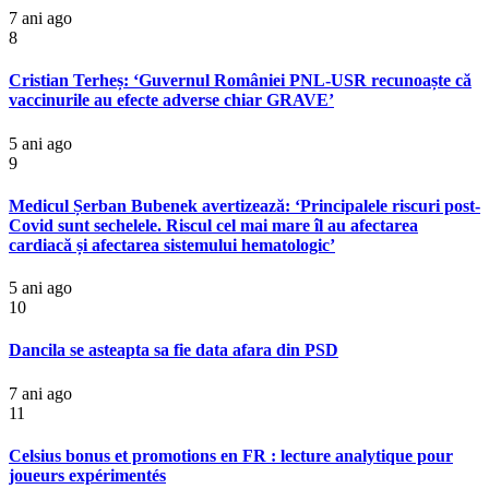
7 ani ago
8
Cristian Terheș: ‘Guvernul României PNL-USR recunoaște că
vaccinurile au efecte adverse chiar GRAVE’
5 ani ago
9
Medicul Șerban Bubenek avertizează: ‘Principalele riscuri post-
Covid sunt sechelele. Riscul cel mai mare îl au afectarea
cardiacă și afectarea sistemului hematologic’
5 ani ago
10
Dancila se asteapta sa fie data afara din PSD
7 ani ago
11
Celsius bonus et promotions en FR : lecture analytique pour
joueurs expérimentés