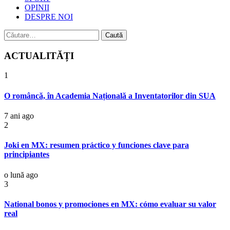
OPINII
DESPRE NOI
Caută
după:
ACTUALITĂȚI
1
O româncă, în Academia Națională a Inventatorilor din SUA
7 ani ago
2
Joki en MX: resumen práctico y funciones clave para
principiantes
o lună ago
3
National bonos y promociones en MX: cómo evaluar su valor
real