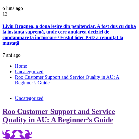
o lună ago
12
Liviu Dragnea, a doua ieșire din penitenciar. A fost dus cu duba
la instanța supremă, unde cere anularea deciziei de
condamnare la închisoare / Fostul lider PSD a renunțat la
mustață
7 ani ago
Home
Uncategorized
Roo Customer Support and Service Quality in AU: A
Beginner’s Guide
Uncategorized
Roo Customer Support and Service
Quality in AU: A Beginner’s Guide