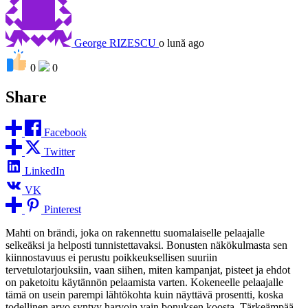
George RIZESCU
o lună ago
0
0
Share
Facebook
Twitter
LinkedIn
VK
Pinterest
Mahti on brändi, joka on rakennettu suomalaiselle pelaajalle
selkeäksi ja helposti tunnistettavaksi. Bonusten näkökulmasta sen
kiinnostavuus ei perustu poikkeuksellisen suuriin
tervetulotarjouksiin, vaan siihen, miten kampanjat, pisteet ja ehdot
on paketoitu käytännön pelaamista varten. Kokeneelle pelaajalle
tämä on usein parempi lähtökohta kuin näyttävä prosentti, koska
todellinen arvo syntyy harvoin vain bonuksen koosta. Tärkeämpää