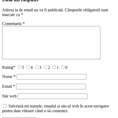
Adresa ta de email nu va fi publicată.
Câmpurile obligatorii sunt
marcate cu
*
Comentariu
*
Rating
*
5
4
3
2
1
0
Nume
*
Email
*
Site web
Salvează-mi numele, emailul și site-ul web în acest navigator
pentru data viitoare când o să comentez.