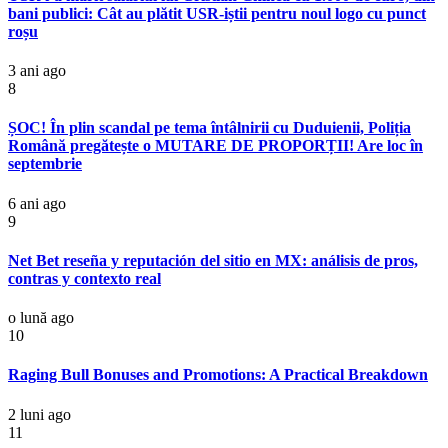
bani publici: Cât au plătit USR-iștii pentru noul logo cu punct
roșu
3 ani ago
8
ȘOC! În plin scandal pe tema întâlnirii cu Duduienii, Poliția
Română pregătește o MUTARE DE PROPORȚII! Are loc în
septembrie
6 ani ago
9
Net Bet reseña y reputación del sitio en MX: análisis de pros,
contras y contexto real
o lună ago
10
Raging Bull Bonuses and Promotions: A Practical Breakdown
2 luni ago
11