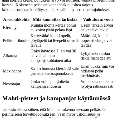
ajan kierrätykselle, bonuksen arvo voi kutistua, vaikka prosentti olisi
korkea. Kokeneen pelaajan kannattaakin laskea tarjous
kokonaisuutena: kierrätys x aika x sallittu panos x pelirajoitukset.
Arviointikohta
Mitä kannattaa tarkistaa
Vaikutus arvoon
Kuinka monta kertaa bonus
Usein tärkein arvoa
Kierrätys
tai voitot pitää pelata läpi
heikentävä tekijä
Kertyvätkö kolikkopelit,
Määrittää, kuinka
Pelikontribuutio
pöytäpelit tai livepelit samalla
nopeasti ehtoja voi
tavalla
täyttää
Onko käytössä 7, 14 vai 30
Lyhyt aika nostaa
Aikaraja
päivää tai muu
riskiä menettää etu
kampanjakohtainen aika
Liian tiukka raja voi
Saako bonusta kierrättää vain
Max panos
hidastaa peliä
pienellä kierrospanoksella
merkittävästi
Onko voittoja rajoitettu
Voi leikata odotettua
Nostorajat
kampanjaehdoissa
hyötyä ratkaisevasti
Mahti-pisteet ja kampanjat käytännössä
-aineisto viittaa siihen, että Mahti ei rakenna arvoaan pelkästään
perinteiseen tervetulobonukseen, vaan myös uskollisuus- ja