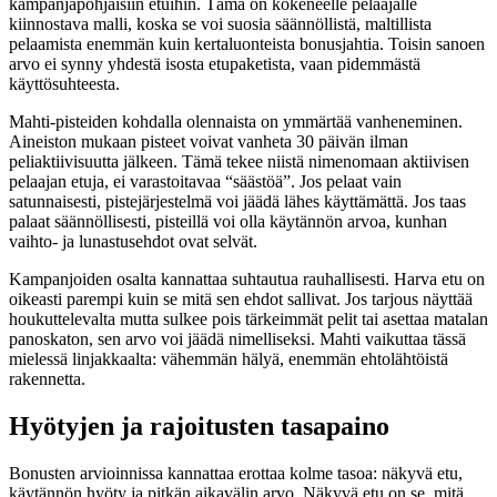
kampanjapohjaisiin etuihin. Tämä on kokeneelle pelaajalle
kiinnostava malli, koska se voi suosia säännöllistä, maltillista
pelaamista enemmän kuin kertaluonteista bonusjahtia. Toisin sanoen
arvo ei synny yhdestä isosta etupaketista, vaan pidemmästä
käyttösuhteesta.
Mahti-pisteiden kohdalla olennaista on ymmärtää vanheneminen.
Aineiston mukaan pisteet voivat vanheta 30 päivän ilman
peliaktiivisuutta jälkeen. Tämä tekee niistä nimenomaan aktiivisen
pelaajan etuja, ei varastoitavaa “säästöä”. Jos pelaat vain
satunnaisesti, pistejärjestelmä voi jäädä lähes käyttämättä. Jos taas
palaat säännöllisesti, pisteillä voi olla käytännön arvoa, kunhan
vaihto- ja lunastusehdot ovat selvät.
Kampanjoiden osalta kannattaa suhtautua rauhallisesti. Harva etu on
oikeasti parempi kuin se mitä sen ehdot sallivat. Jos tarjous näyttää
houkuttelevalta mutta sulkee pois tärkeimmät pelit tai asettaa matalan
panoskaton, sen arvo voi jäädä nimelliseksi. Mahti vaikuttaa tässä
mielessä linjakkaalta: vähemmän hälyä, enemmän ehtolähtöistä
rakennetta.
Hyötyjen ja rajoitusten tasapaino
Bonusten arvioinnissa kannattaa erottaa kolme tasoa: näkyvä etu,
käytännön hyöty ja pitkän aikavälin arvo. Näkyvä etu on se, mitä