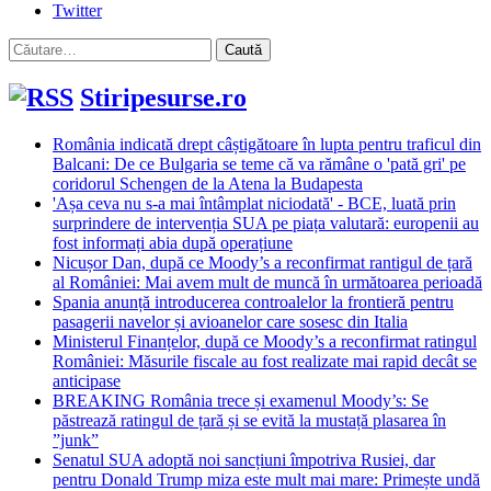
Twitter
Caută
după:
Stiripesurse.ro
România indicată drept câștigătoare în lupta pentru traficul din
Balcani: De ce Bulgaria se teme că va rămâne o 'pată gri' pe
coridorul Schengen de la Atena la Budapesta
'Așa ceva nu s-a mai întâmplat niciodată' - BCE, luată prin
surprindere de intervenția SUA pe piața valutară: europenii au
fost informați abia după operațiune
Nicușor Dan, după ce Moody’s a reconfirmat rantigul de țară
al României: Mai avem mult de muncă în următoarea perioadă
Spania anunță introducerea controalelor la frontieră pentru
pasagerii navelor și avioanelor care sosesc din Italia
Ministerul Finanțelor, după ce Moody’s a reconfirmat ratingul
României: Măsurile fiscale au fost realizate mai rapid decât se
anticipase
BREAKING România trece și examenul Moody’s: Se
păstrează ratingul de țară și se evită la mustață plasarea în
”junk”
Senatul SUA adoptă noi sancțiuni împotriva Rusiei, dar
pentru Donald Trump miza este mult mai mare: Primește undă