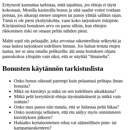
Erityisesti kannattaa tarkistaa, mitä tapahtuu, jos ehtoja ei täytä
kokonaan. Monilla kasinoilla bonus ja siitä saadut voitot voidaan
poistaa, jos aikaraja menee umpeen tai panos ylittää sallitun rajan.
Tämä ei ole pieni yksityiskohta, vaan koko tarjouksen riskipiste.
Käytännössä bonuksen arvo on paras silloin, kun ehtojen
rikkomisen riski on omaan peliin nähden pieni.
Mahti sopii siis pelaajalle, joka arvostaa rakenteellista selkeyttä ja
osaa laskea tarjouksen todellisen hinnan. Jos haluat testata etujen
laatua, tee se aina omalla pelikurilla: älä anna bonuksen ohjata
panoskokoa ylöspäin vain siksi, että se näyttää “ilmaiselta”.
Bonusten käytännön tarkistuslista
Onko bonus oikeasti parempi kuin pelaamasi pelitapa ilman
bonusta?
Mikä on kierrätys ja mikä on sen todellinen aikaikkuna?
Mitkä pelit kerryttävät ehtoja täysimääräisesti ja mitkä vain
osittain?
Onko max panos niin matala, että se hidastaa peliä liikaa?
Onko nostoraja sellainen, että etu säilyy myös onnistuneen
kierrätyksen jälkeen?
Haluatko kertaluonteisen edun vai säännöllisen piste- tai
kampanjarakenteen?