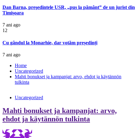
Dan Barna, preşedintele USR, „pus la pământ” de un jurist din
Timișoara
7 ani ago
12
Cu gândul la Monarhie, dar votăm președinți
7 ani ago
Home
Uncategorized
Mahti bonukset ja kampanjat: arvo, ehdot ja käytännön
tulkinta
Uncategorized
Mahti bonukset ja kampanjat: arvo,
ehdot ja käytännön tulkinta