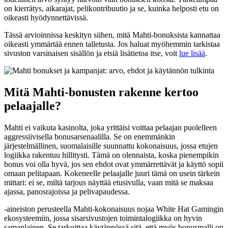
on kierrätys, aikarajat, pelikontribuutio ja se, kuinka helposti etu on
oikeasti hyödynnettävissä.
Tässä arvioinnissa keskityn siihen, mitä Mahti-bonuksista kannattaa
oikeasti ymmärtää ennen talletusta. Jos haluat myöhemmin tarkistaa
sivuston varsinaisen sisällön ja etsiä lisätietoa itse, voit
lue lisää
.
Mitä Mahti-bonusten rakenne kertoo
pelaajalle?
Mahti ei vaikuta kasinolta, joka yrittäisi voittaa pelaajan puolelleen
aggressiivisella bonusarsenaalilla. Se on enemmänkin
järjestelmällinen, suomalaisille suunnattu kokonaisuus, jossa etujen
logiikka rakentuu hillitysti. Tämä on olennaista, koska pienempikin
bonus voi olla hyvä, jos sen ehdot ovat ymmärrettävät ja käyttö sopii
omaan pelitapaan. Kokeneelle pelaajalle juuri tämä on usein tärkein
mittari: ei se, miltä tarjous näyttää etusivulla, vaan mitä se maksaa
ajassa, panosrajoissa ja pelivapaudessa.
-aineiston perusteella Mahti-kokonaisuus nojaa White Hat Gamingin
ekosysteemiin, jossa sisarsivustojen toimintalogiikka on hyvin
samanlainen. Se tarkoittaa käytännössä sitä, että myös bonusmalli on