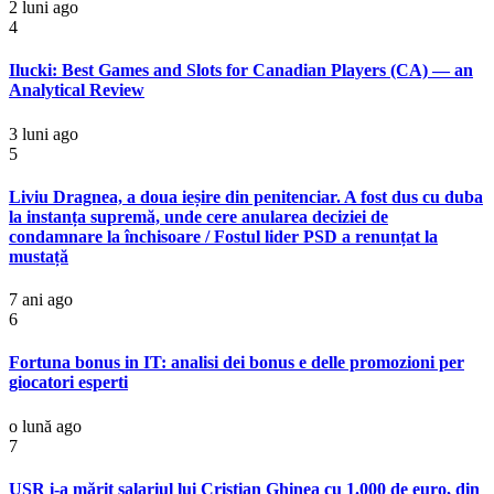
2 luni ago
4
Ilucki: Best Games and Slots for Canadian Players (CA) — an
Analytical Review
3 luni ago
5
Liviu Dragnea, a doua ieșire din penitenciar. A fost dus cu duba
la instanța supremă, unde cere anularea deciziei de
condamnare la închisoare / Fostul lider PSD a renunțat la
mustață
7 ani ago
6
Fortuna bonus in IT: analisi dei bonus e delle promozioni per
giocatori esperti
o lună ago
7
USR i-a mărit salariul lui Cristian Ghinea cu 1.000 de euro, din