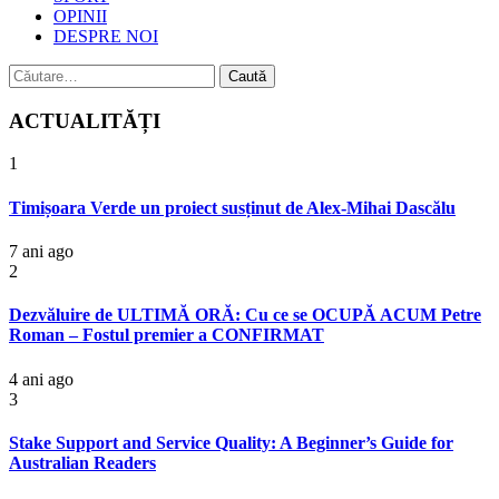
OPINII
DESPRE NOI
Caută
după:
ACTUALITĂȚI
1
Timișoara Verde un proiect susținut de Alex-Mihai Dascălu
7 ani ago
2
Dezvăluire de ULTIMĂ ORĂ: Cu ce se OCUPĂ ACUM Petre
Roman – Fostul premier a CONFIRMAT
4 ani ago
3
Stake Support and Service Quality: A Beginner’s Guide for
Australian Readers