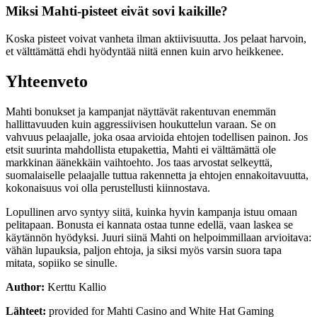
Miksi Mahti-pisteet eivät sovi kaikille?
Koska pisteet voivat vanheta ilman aktiivisuutta. Jos pelaat harvoin,
et välttämättä ehdi hyödyntää niitä ennen kuin arvo heikkenee.
Yhteenveto
Mahti bonukset ja kampanjat näyttävät rakentuvan enemmän
hallittavuuden kuin aggressiivisen houkuttelun varaan. Se on
vahvuus pelaajalle, joka osaa arvioida ehtojen todellisen painon. Jos
etsit suurinta mahdollista etupakettia, Mahti ei välttämättä ole
markkinan äänekkäin vaihtoehto. Jos taas arvostat selkeyttä,
suomalaiselle pelaajalle tuttua rakennetta ja ehtojen ennakoitavuutta,
kokonaisuus voi olla perustellusti kiinnostava.
Lopullinen arvo syntyy siitä, kuinka hyvin kampanja istuu omaan
pelitapaan. Bonusta ei kannata ostaa tunne edellä, vaan laskea se
käytännön hyödyksi. Juuri siinä Mahti on helpoimmillaan arvioitava:
vähän lupauksia, paljon ehtoja, ja siksi myös varsin suora tapa
mitata, sopiiko se sinulle.
Author:
Kerttu Kallio
Lähteet:
provided for Mahti Casino and White Hat Gaming