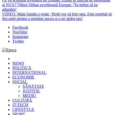
Ce va schimba revenirea lui Donald Trump în funcția de președinte
al SUA? Viktor Orban avertizează Europa: ‘Va trebui să ne
adaptăm’
VIDEO. Maia Sandu a votat: ‘Hoții vor să fure țara. Este esențial să
fim uniți pentru a menține pacea și a ne apăra țara’
Facebook
YouTube
Instagram
Twitter
Epoca
Cele mai noi știri online din România
NEWS
POLITICĂ
INTERNAȚIONAL
ECONOMIE
SOCIAL
SĂNĂTATE
JUSTIȚIE
MEDIU
CULTURĂ
IT-TECH
LIFESTYLE
SPORT