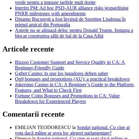
verde pentru a impune tarifele mult dorite
Interim PM: Ad hoc PSD-AUR alliance risks jeopardising
PNRR milestones with amendments
Dinamo București a fost învinsă de Sporting Lisabona în
primul amical din Portugalia
Astrele nu se aliniază deloc pentru Donald Trump. Instanța a
blocat construirea sălii de bal de la Casa Albă
Articole recente
Bizzoo Customer Support and Service Quality in CA: A
Beginner-Friendly Guide
Ggbet Casino: lo que los jugadores deben saber
On9 bonuses and promotions (AU): a practical breakdown
Jokersino Casino in CA: A Beginner’s Guide to the Platform,
Features, and What to Check First
Fortune Coins Bonuses and Promotions in CA: Value
Breakdown for Experienced Players
Comentarii recente
EMILIAN TEODORESCU
la
Sondaj național. Cu cine ai
vota dacă mâine ar avea loc alegeri parlamentare?
Dinescu
la
Sondaj național. Cu cine ai vota dacă mâine ar