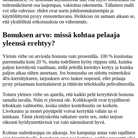
todennäköisesti osa laajempaa, vakioitua rakennetta. Tällainen malli
voi olla vahvuus: ehdot ovat usein johdonmukaisempia ja
käyttöliittymä pysyy ennustettavana. Heikkous on samaan aikaan se,
että yksilöllisiä erikoisuuksia on vähemmän.
Bonuksen arvo: missä kohtaa pelaaja
yleensä erehtyy?
Yleisin virhe on arvioida bonusta vain prosentilla. 100 % kuulostaa
paremmalta kuin 20 %, mutta todellinen hyöty riippuu siitä, kuinka
paljon kierrätystä vaaditaan, millä peleillä kierrätys kertyy ja kuinka
paljon aikaa siihen annetaan. Jos bonusraha on sidottu esimerkiksi
40x-kierrätykseen, tarjouksen arvo laskee nopeasti, ellei pelaaja
pysty pelaamaan kurinalaisesti ja riittävän tehokkailla pelivalinnoilla.
Toinen yleinen virhe on ajatella, että kaikki pelit kerryttävät bonusta
samalla tavalla. Näin ei yleensä ole. Kolikkopelit ovat tyypillisesti
tehokkain vaihtoehto, koska niiden kontribuutio on korkein.
Livekasino ja monet pöytäpelit voivat kerryttää vähän tai ei
lainkaan. Tämä yksityiskohta ratkaisee usein sen, onko tarjous
oikeasti hyödynnettävissä vai vain näennäisesti hyvä.
Kolmas sudenkuoppa on aikaraja. Jos kampanja antaa vain rajallisen