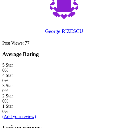
George RIZESCU
Post Views:
77
Average Rating
5 Star
0%
4 Star
0%
3 Star
0%
2 Star
0%
1 Star
0%
(Add your review)
Lasă un răspuns