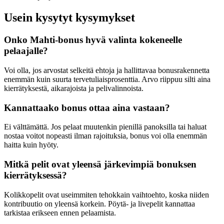
Usein kysytyt kysymykset
Onko Mahti-bonus hyvä valinta kokeneelle
pelaajalle?
Voi olla, jos arvostat selkeitä ehtoja ja hallittavaa bonusrakennetta
enemmän kuin suurta tervetuliaisprosenttia. Arvo riippuu silti aina
kierrätyksestä, aikarajoista ja pelivalinnoista.
Kannattaako bonus ottaa aina vastaan?
Ei välttämättä. Jos pelaat muutenkin pienillä panoksilla tai haluat
nostaa voitot nopeasti ilman rajoituksia, bonus voi olla enemmän
haitta kuin hyöty.
Mitkä pelit ovat yleensä järkevimpiä bonuksen
kierrätyksessä?
Kolikkopelit ovat useimmiten tehokkain vaihtoehto, koska niiden
kontribuutio on yleensä korkein. Pöytä- ja livepelit kannattaa
tarkistaa erikseen ennen pelaamista.