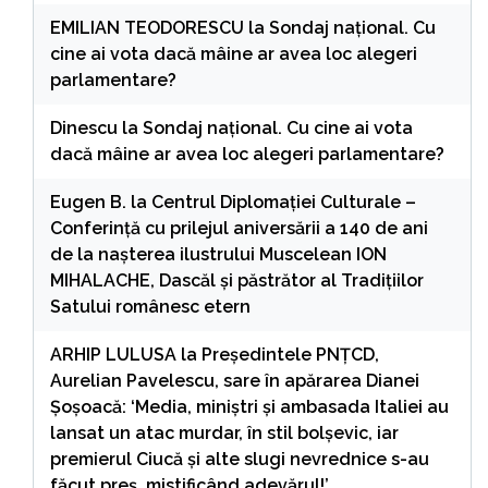
EMILIAN TEODORESCU
la
Sondaj național. Cu
cine ai vota dacă mâine ar avea loc alegeri
parlamentare?
Dinescu
la
Sondaj național. Cu cine ai vota
dacă mâine ar avea loc alegeri parlamentare?
Eugen B.
la
Centrul Diplomației Culturale –
Conferință cu prilejul aniversării a 140 de ani
de la nașterea ilustrului Muscelean ION
MIHALACHE, Dascăl și păstrător al Tradițiilor
Satului românesc etern
ARHIP LULUSA
la
Președintele PNȚCD,
Aurelian Pavelescu, sare în apărarea Dianei
Șoșoacă: ‘Media, miniștri și ambasada Italiei au
lansat un atac murdar, în stil bolșevic, iar
premierul Ciucă și alte slugi nevrednice s-au
făcut preș, mistificând adevărul!’