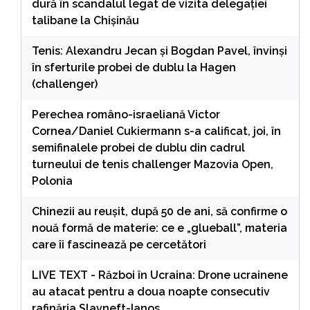
dură în scandalul legat de vizita delegației
talibane la Chișinău
Tenis: Alexandru Jecan şi Bogdan Pavel, învinşi
în sferturile probei de dublu la Hagen
(challenger)
Perechea româno-israeliană Victor
Cornea/Daniel Cukiermann s-a calificat, joi, în
semifinalele probei de dublu din cadrul
turneului de tenis challenger Mazovia Open,
Polonia
Chinezii au reușit, după 50 de ani, să confirme o
nouă formă de materie: ce e „glueball”, materia
care îi fascinează pe cercetători
LIVE TEXT - Război în Ucraina: Drone ucrainene
au atacat pentru a doua noapte consecutiv
rafinăria Slavneft-Ianos