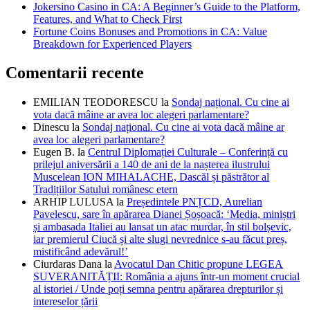
Jokersino Casino in CA: A Beginner’s Guide to the Platform,
Features, and What to Check First
Fortune Coins Bonuses and Promotions in CA: Value
Breakdown for Experienced Players
Comentarii recente
EMILIAN TEODORESCU
la
Sondaj național. Cu cine ai
vota dacă mâine ar avea loc alegeri parlamentare?
Dinescu
la
Sondaj național. Cu cine ai vota dacă mâine ar
avea loc alegeri parlamentare?
Eugen B.
la
Centrul Diplomației Culturale – Conferință cu
prilejul aniversării a 140 de ani de la nașterea ilustrului
Muscelean ION MIHALACHE, Dascăl și păstrător al
Tradițiilor Satului românesc etern
ARHIP LULUSA
la
Președintele PNȚCD, Aurelian
Pavelescu, sare în apărarea Dianei Șoșoacă: ‘Media, miniștri
și ambasada Italiei au lansat un atac murdar, în stil bolșevic,
iar premierul Ciucă și alte slugi nevrednice s-au făcut preș,
mistificând adevărul!’
Ciurdaras Dana
la
Avocatul Dan Chitic propune LEGEA
SUVERANITĂȚII: România a ajuns într-un moment crucial
al istoriei / Unde poți semna pentru apărarea drepturilor și
intereselor țării