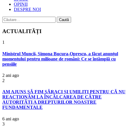
OPINII
DESPRE NOI
Caută
după:
ACTUALITĂȚI
1
Ministrul Muncii, Simona Bucura-Oprescu, a făcut anunțul
momentului pentru milioane de români: Ce se întâmplă cu
pensiile
2 ani ago
2
AM AJUNS SĂ FIM SĂRACI ȘI UMILIȚI PENTRU CĂ NU
REACȚIONĂM LA ÎNCĂLCAREA DE CĂTRE
AUTORITĂȚI A DREPTURILOR NOASTRE
FUNDAMENTALE
6 ani ago
3