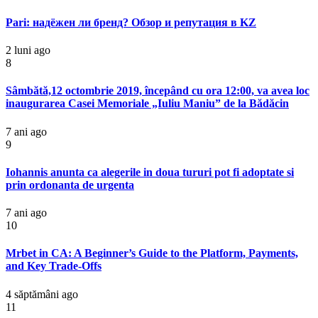
Pari: надёжен ли бренд? Обзор и репутация в KZ
2 luni ago
8
Sâmbătă,12 octombrie 2019, începând cu ora 12:00, va avea loc
inaugurarea Casei Memoriale „Iuliu Maniu” de la Bădăcin
7 ani ago
9
Iohannis anunta ca alegerile in doua tururi pot fi adoptate si
prin ordonanta de urgenta
7 ani ago
10
Mrbet in CA: A Beginner’s Guide to the Platform, Payments,
and Key Trade-Offs
4 săptămâni ago
11