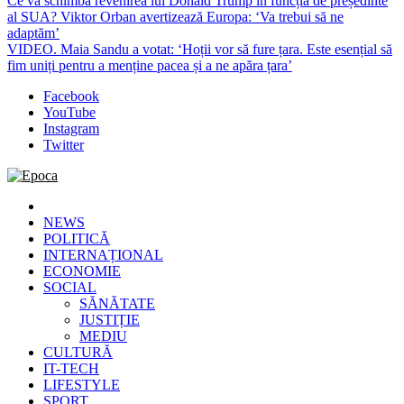
Ce va schimba revenirea lui Donald Trump în funcția de președinte
al SUA? Viktor Orban avertizează Europa: ‘Va trebui să ne
adaptăm’
VIDEO. Maia Sandu a votat: ‘Hoții vor să fure țara. Este esențial să
fim uniți pentru a menține pacea și a ne apăra țara’
Facebook
YouTube
Instagram
Twitter
Epoca
Cele mai noi știri online din România
NEWS
POLITICĂ
INTERNAȚIONAL
ECONOMIE
SOCIAL
SĂNĂTATE
JUSTIȚIE
MEDIU
CULTURĂ
IT-TECH
LIFESTYLE
SPORT