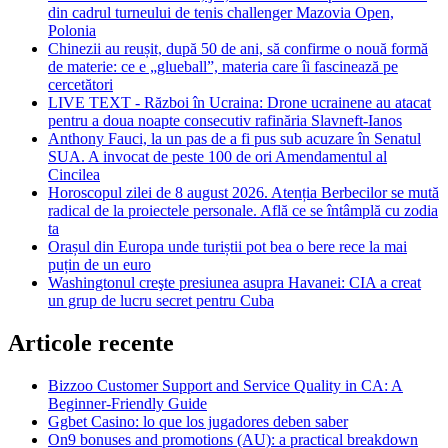
din cadrul turneului de tenis challenger Mazovia Open,
Polonia
Chinezii au reușit, după 50 de ani, să confirme o nouă formă
de materie: ce e „glueball”, materia care îi fascinează pe
cercetători
LIVE TEXT - Război în Ucraina: Drone ucrainene au atacat
pentru a doua noapte consecutiv rafinăria Slavneft-Ianos
Anthony Fauci, la un pas de a fi pus sub acuzare în Senatul
SUA. A invocat de peste 100 de ori Amendamentul al
Cincilea
Horoscopul zilei de 8 august 2026. Atenția Berbecilor se mută
radical de la proiectele personale. Află ce se întâmplă cu zodia
ta
Orașul din Europa unde turiștii pot bea o bere rece la mai
puțin de un euro
Washingtonul creşte presiunea asupra Havanei: CIA a creat
un grup de lucru secret pentru Cuba
Articole recente
Bizzoo Customer Support and Service Quality in CA: A
Beginner-Friendly Guide
Ggbet Casino: lo que los jugadores deben saber
On9 bonuses and promotions (AU): a practical breakdown