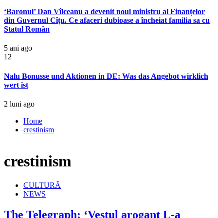
‘Baronul’ Dan Vîlceanu a devenit noul ministru al Finanțelor
din Guvernul Cîțu. Ce afaceri dubioase a încheiat familia sa cu
Statul Român
5 ani ago
12
Nalu Bonusse und Aktionen in DE: Was das Angebot wirklich
wert ist
2 luni ago
Home
crestinism
crestinism
CULTURĂ
NEWS
The Telegraph: ‘Vestul arogant L-a