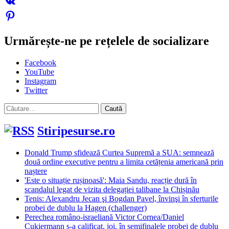
Urmărește-ne pe rețelele de socializare
Facebook
YouTube
Instagram
Twitter
Caută
după:
Stiripesurse.ro
Donald Trump sfidează Curtea Supremă a SUA: semnează
două ordine executive pentru a limita cetățenia americană prin
naștere
'Este o situație rușinoasă': Maia Sandu, reacție dură în
scandalul legat de vizita delegației talibane la Chișinău
Tenis: Alexandru Jecan şi Bogdan Pavel, învinşi în sferturile
probei de dublu la Hagen (challenger)
Perechea româno-israeliană Victor Cornea/Daniel
Cukiermann s-a calificat, joi, în semifinalele probei de dublu