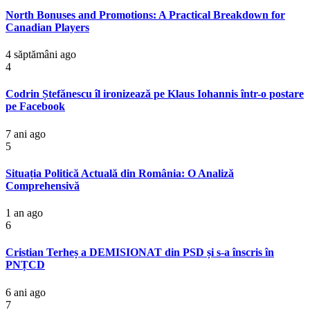
North Bonuses and Promotions: A Practical Breakdown for
Canadian Players
4 săptămâni ago
4
Codrin Ștefănescu îl ironizează pe Klaus Iohannis într-o postare
pe Facebook
7 ani ago
5
Situația Politică Actuală din România: O Analiză
Comprehensivă
1 an ago
6
Cristian Terheș a DEMISIONAT din PSD și s-a înscris în
PNȚCD
6 ani ago
7