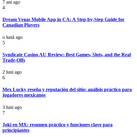
7 ani ago
4
Dream Vegas Mobile App in CA: A Step-by-Step Guide for
Canadian Players
o lună ago
5
Syndicate Casino AU Review: Best Games, Slots, and the Real
Trade-Offs
2 luni ago
6
Mex Lucky reseña y reputación del sitio: análisis práctico para
jugadores mexicanos
3 luni ago
7
Joki en MX: resumen práctico y funciones clave para
principiantes