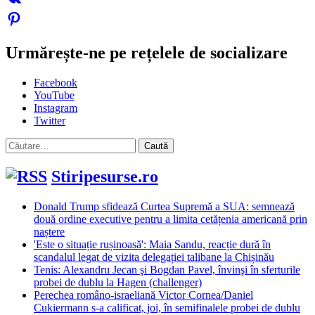
Urmărește-ne pe rețelele de socializare
Facebook
YouTube
Instagram
Twitter
Caută
după:
Stiripesurse.ro
Donald Trump sfidează Curtea Supremă a SUA: semnează
două ordine executive pentru a limita cetățenia americană prin
naștere
'Este o situație rușinoasă': Maia Sandu, reacție dură în
scandalul legat de vizita delegației talibane la Chișinău
Tenis: Alexandru Jecan şi Bogdan Pavel, învinşi în sferturile
probei de dublu la Hagen (challenger)
Perechea româno-israeliană Victor Cornea/Daniel
Cukiermann s-a calificat, joi, în semifinalele probei de dublu