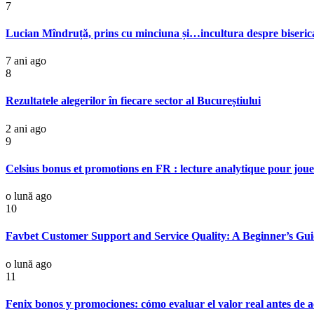
7
Lucian Mîndruță, prins cu minciuna și…incultura despre biserica
7 ani ago
8
Rezultatele alegerilor în fiecare sector al Bucureștiului
2 ani ago
9
Celsius bonus et promotions en FR : lecture analytique pour jou
o lună ago
10
Favbet Customer Support and Service Quality: A Beginner’s Gui
o lună ago
11
Fenix bonos y promociones: cómo evaluar el valor real antes de a