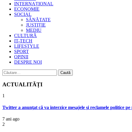
INTERNAȚIONAL
ECONOMIE
SOCIAL
SĂNĂTATE
JUSTIȚIE
MEDIU
CULTURĂ
IT-TECH
LIFESTYLE
SPORT
OPINII
DESPRE NOI
Caută
după:
ACTUALITĂȚI
1
Twitter a anunţat că va interzice mesajele şi reclamele politice pe
7 ani ago
2