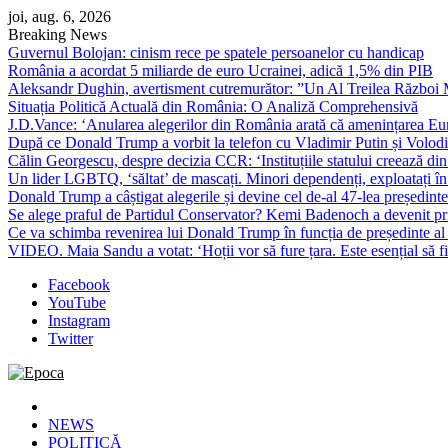
Skip
joi, aug. 6, 2026
to
Breaking News
content
Guvernul Bolojan: cinism rece pe spatele persoanelor cu handicap
România a acordat 5 miliarde de euro Ucrainei, adică 1,5% din PIB
Aleksandr Dughin, avertisment cutremurător: ”Un Al Treilea Război Mond
Situația Politică Actuală din România: O Analiză Comprehensivă
J.D.Vance: ‘Anularea alegerilor din România arată că amenințarea Euro
După ce Donald Trump a vorbit la telefon cu Vladimir Putin și Volodimi
Călin Georgescu, despre decizia CCR: ‘Instituțiile statului creează din 
Un lider LGBTQ, ‘săltat’ de mascați. Minori dependenți, exploatați în
Donald Trump a câștigat alegerile și devine cel de-al 47-lea președinte
Se alege praful de Partidul Conservator? Kemi Badenoch a devenit primu
Ce va schimba revenirea lui Donald Trump în funcția de președinte a
VIDEO. Maia Sandu a votat: ‘Hoții vor să fure țara. Este esențial să fi
Facebook
YouTube
Instagram
Twitter
Epoca
Cele mai noi știri online din România
NEWS
POLITICĂ