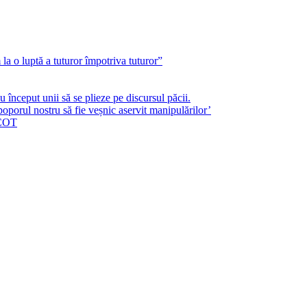
a o luptă a tuturor împotriva tuturor”
început unii să se plieze pe discursul păcii.
poporul nostru să fie veșnic aservit manipulărilor’
ICOT