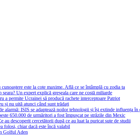
 cunoaștere este la cote maxime. Află ce se întâmplă cu zodia ta
seara? Un expert explică greșeala care ne costă miliarde
 a permite Ucrainei să producă rachete interceptoare Patriot
u și nu uită atunci când sunt trădați
larmă: ISIS se adaptează noilor tehnologii și își extinde influența în c
ste 650.000 de urmăritori a fost împușcat pe străzile din Mexic
 Ce au descoperit cercetătorii după ce au luat la puricat sute de studii
 folosi, chiar dacă este încă valabil
 în Golful Aden