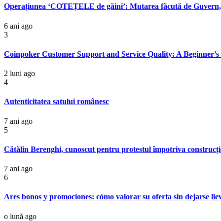
Operațiunea ‘COTEȚELE de găini’: Mutarea făcută de Guver
6 ani ago
3
Coinpoker Customer Support and Service Quality: A Beginner’s
2 luni ago
4
Autenticitatea satului românesc
7 ani ago
5
Cătălin Berenghi, cunoscut pentru protestul împotriva construcți
7 ani ago
6
Ares bonos y promociones: cómo valorar su oferta sin dejarse lle
o lună ago