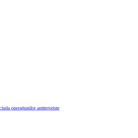
iuda operațiunilor antiteroriste