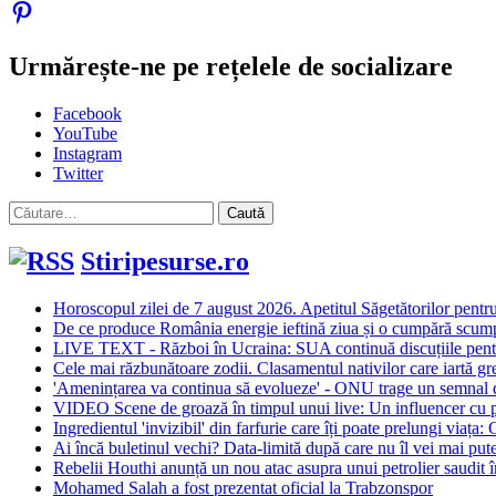
Urmărește-ne pe rețelele de socializare
Facebook
YouTube
Instagram
Twitter
Caută
după:
Stiripesurse.ro
Horoscopul zilei de 7 august 2026. Apetitul Săgetătorilor pentru
De ce produce România energie ieftină ziua și o cumpără scump 
LIVE TEXT - Război în Ucraina: SUA continuă discuțiile pentru
Cele mai răzbunătoare zodii. Clasamentul nativilor care iartă gre
'Amenințarea va continua să evolueze' - ONU trage un semnal de a
VIDEO Scene de groază în timpul unui live: Un influencer cu pe
Ingredientul 'invizibil' din farfurie care îți poate prelungi viața:
Ai încă buletinul vechi? Data-limită după care nu îl vei mai putea
Rebelii Houthi anunță un nou atac asupra unui petrolier saudit
Mohamed Salah a fost prezentat oficial la Trabzonspor