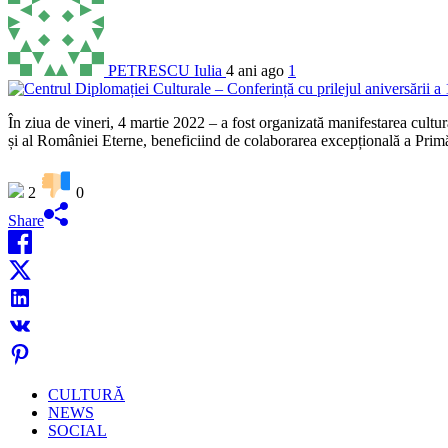
PETRESCU Iulia
4 ani ago
1
În ziua de vineri, 4 martie 2022 – a fost organizată manifestarea cultu
și al României Eterne, beneficiind de colaborarea excepțională a Prim
2
0
Share
CULTURĂ
NEWS
SOCIAL