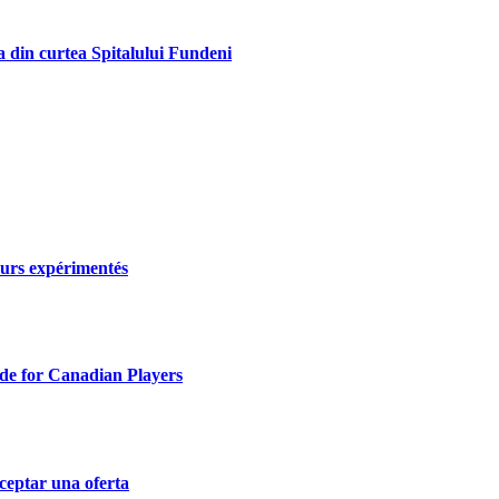
 din curtea Spitalului Fundeni
eurs expérimentés
de for Canadian Players
ceptar una oferta