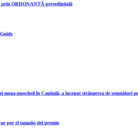
n, prin ORDONANȚĂ președințială
 Guide
ei mega-moscheii în Capitală, a început strângerea de semnături pe
var por el tamaño del premio