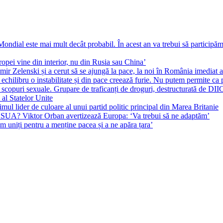
ial este mai mult decât probabil. În acest an va trebui să participăm l
pei vine din interior, nu din Rusia sau China’
r Zelenski și a cerut să se ajungă la pace, la noi în România imediat au 
echilibru o instabilitate și din pace creează furie. Nu putem permite ca 
 scopuri sexuale. Grupare de traficanți de droguri, destructurată de DI
 al Statelor Unite
l lider de culoare al unui partid politic principal din Marea Britanie
l SUA? Viktor Orban avertizează Europa: ‘Va trebui să ne adaptăm’
m uniți pentru a menține pacea și a ne apăra țara’