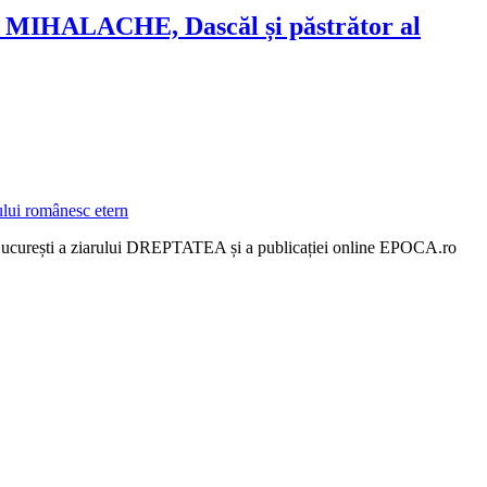
ION MIHALACHE, Dascăl și păstrător al
in București a ziarului DREPTATEA și a publicației online EPOCA.ro