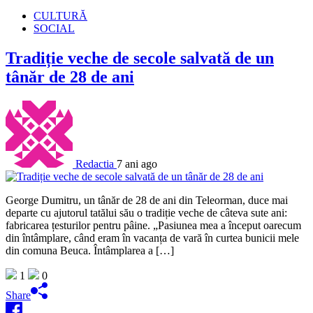
CULTURĂ
SOCIAL
Tradiție veche de secole salvată de un
tânăr de 28 de ani
Redactia
7 ani ago
George Dumitru, un tânăr de 28 de ani din Teleorman, duce mai
departe cu ajutorul tatălui său o tradiție veche de câteva sute ani:
fabricarea țesturilor pentru pâine. „Pasiunea mea a început oarecum
din întâmplare, când eram în vacanța de vară în curtea bunicii mele
din comuna Beuca. Întâmplarea a […]
1
0
Share