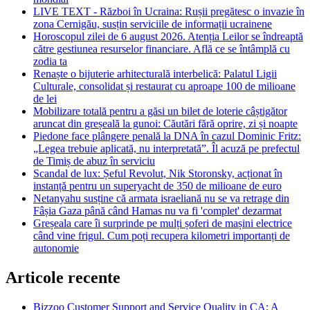
LIVE TEXT - Război în Ucraina: Rușii pregătesc o invazie în
zona Cernigău, susțin serviciile de informații ucrainene
Horoscopul zilei de 6 august 2026. Atenția Leilor se îndreaptă
către gestiunea resurselor financiare. Află ce se întâmplă cu
zodia ta
Renaște o bijuterie arhitecturală interbelică: Palatul Ligii
Culturale, consolidat și restaurat cu aproape 100 de milioane
de lei
Mobilizare totală pentru a găsi un bilet de loterie câștigător
aruncat din greșeală la gunoi: Căutări fără oprire, zi și noapte
Piedone face plângere penală la DNA în cazul Dominic Fritz:
„Legea trebuie aplicată, nu interpretată”. Îl acuză pe prefectul
de Timiș de abuz în serviciu
Scandal de lux: Șeful Revolut, Nik Storonsky, acționat în
instanță pentru un superyacht de 350 de milioane de euro
Netanyahu susține că armata israeliană nu se va retrage din
Fâșia Gaza până când Hamas nu va fi 'complet' dezarmat
Greșeala care îi surprinde pe mulți șoferi de mașini electrice
când vine frigul. Cum poți recupera kilometri importanți de
autonomie
Articole recente
Bizzoo Customer Support and Service Quality in CA: A