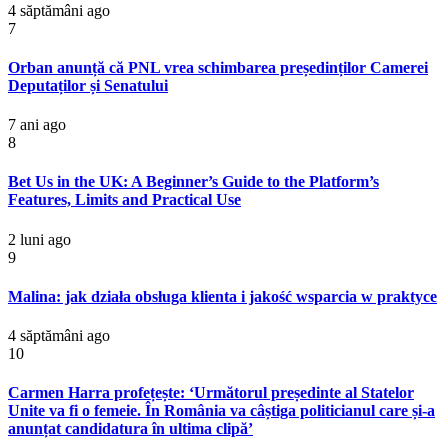
4 săptămâni ago
7
Orban anunță că PNL vrea schimbarea președinților Camerei
Deputaților și Senatului
7 ani ago
8
Bet Us in the UK: A Beginner’s Guide to the Platform’s
Features, Limits and Practical Use
2 luni ago
9
Malina: jak działa obsługa klienta i jakość wsparcia w praktyce
4 săptămâni ago
10
Carmen Harra profețește: ‘Următorul președinte al Statelor
Unite va fi o femeie. În România va câștiga politicianul care și-a
anunțat candidatura în ultima clipă’