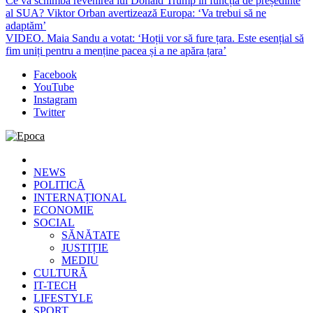
Ce va schimba revenirea lui Donald Trump în funcția de președinte
al SUA? Viktor Orban avertizează Europa: ‘Va trebui să ne
adaptăm’
VIDEO. Maia Sandu a votat: ‘Hoții vor să fure țara. Este esențial să
fim uniți pentru a menține pacea și a ne apăra țara’
Facebook
YouTube
Instagram
Twitter
Epoca
Cele mai noi știri online din România
NEWS
POLITICĂ
INTERNAȚIONAL
ECONOMIE
SOCIAL
SĂNĂTATE
JUSTIȚIE
MEDIU
CULTURĂ
IT-TECH
LIFESTYLE
SPORT