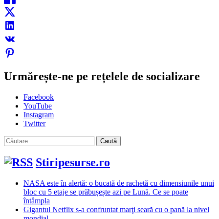
Urmărește-ne pe rețelele de socializare
Facebook
YouTube
Instagram
Twitter
Caută
după:
Stiripesurse.ro
NASA este în alertă: o bucată de rachetă cu dimensiunile unui
bloc cu 5 etaje se prăbușește azi pe Lună. Ce se poate
întâmpla
Gigantul Netflix s-a confruntat marţi seară cu o pană la nivel
mondial