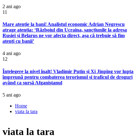
2 ani ago
11
Mare atenție la bani! Analistul economic Adrian Negrescu
atrage atenția: ‘Războiul din Ucraina, sancțiunile la adresa
Rusiei și Belarus ne vor afecta direct, așa că trebuie să fim
atenți cu banii’
4 ani ago
12
Înțelegere la nivel înalt! Vladimir Putin și Xi Jinping vor lupta
împreună pentru combaterea terorismul și traficul de droguri
având ca sursă Afganistanul
5 ani ago
Home
viata la tara
viata la tara