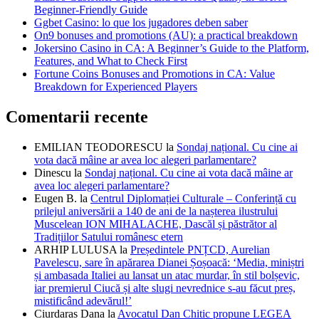
Beginner-Friendly Guide
Ggbet Casino: lo que los jugadores deben saber
On9 bonuses and promotions (AU): a practical breakdown
Jokersino Casino in CA: A Beginner’s Guide to the Platform,
Features, and What to Check First
Fortune Coins Bonuses and Promotions in CA: Value
Breakdown for Experienced Players
Comentarii recente
EMILIAN TEODORESCU
la
Sondaj național. Cu cine ai
vota dacă mâine ar avea loc alegeri parlamentare?
Dinescu
la
Sondaj național. Cu cine ai vota dacă mâine ar
avea loc alegeri parlamentare?
Eugen B.
la
Centrul Diplomației Culturale – Conferință cu
prilejul aniversării a 140 de ani de la nașterea ilustrului
Muscelean ION MIHALACHE, Dascăl și păstrător al
Tradițiilor Satului românesc etern
ARHIP LULUSA
la
Președintele PNȚCD, Aurelian
Pavelescu, sare în apărarea Dianei Șoșoacă: ‘Media, miniștri
și ambasada Italiei au lansat un atac murdar, în stil bolșevic,
iar premierul Ciucă și alte slugi nevrednice s-au făcut preș,
mistificând adevărul!’
Ciurdaras Dana
la
Avocatul Dan Chitic propune LEGEA