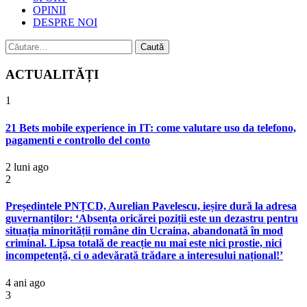
OPINII
DESPRE NOI
Caută
după:
ACTUALITĂȚI
1
21 Bets mobile experience in IT: come valutare uso da telefono,
pagamenti e controllo del conto
2 luni ago
2
Președintele PNȚCD, Aurelian Pavelescu, ieșire dură la adresa
guvernanților: ‘Absența oricărei poziții este un dezastru pentru
situația minorității române din Ucraina, abandonată în mod
criminal. Lipsa totală de reacție nu mai este nici prostie, nici
incompetență, ci o adevărată trădare a interesului național!’
4 ani ago
3