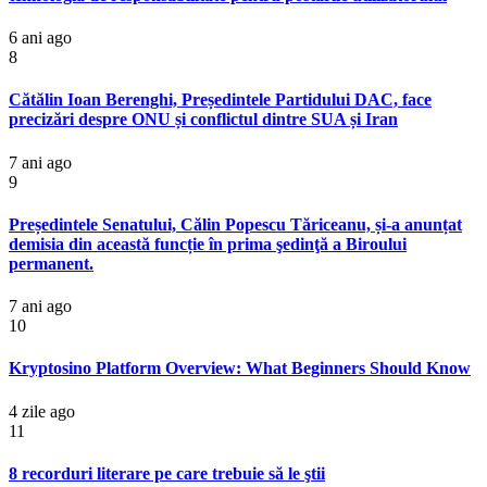
6 ani ago
8
Cătălin Ioan Berenghi, Președintele Partidului DAC, face
precizări despre ONU și conflictul dintre SUA și Iran
7 ani ago
9
Președintele Senatului, Călin Popescu Tăriceanu, și-a anunțat
demisia din această funcție în prima şedinţă a Biroului
permanent.
7 ani ago
10
Kryptosino Platform Overview: What Beginners Should Know
4 zile ago
11
8 recorduri literare pe care trebuie să le ştii