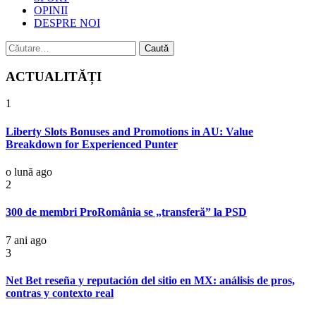
OPINII
DESPRE NOI
Caută
după:
ACTUALITĂȚI
1
Liberty Slots Bonuses and Promotions in AU: Value
Breakdown for Experienced Punter
o lună ago
2
300 de membri ProRomânia se „transferă” la PSD
7 ani ago
3
Net Bet reseña y reputación del sitio en MX: análisis de pros,
contras y contexto real