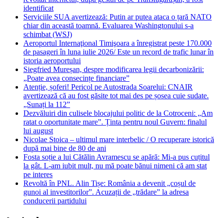
identificat
Serviciile SUA avertizează: Putin ar putea ataca o țară NATO
chiar din această toamnă. Evaluarea Washingtonului s-a
schimbat (WSJ)
Aeroportul Internaţional Timişoara a înregistrat peste 170.000
de pasageri în luna iulie 2026/ Este un record de trafic lunar în
istoria aeroportului
Siegfried Mureșan, despre modificarea legii decarbonizării:
„Poate avea consecințe financiare”
Atenție, șoferi! Pericol pe Autostrada Soarelui: CNAIR
avertizează că au fost găsite tot mai des pe șosea cuie sudate.
„Sunați la 112”
Dezvăluiri din culisele blocajului politic de la Cotroceni: „Am
ratat o oportunitate mare”. Ținta pentru noul Guvern: finalul
lui august
Nicolae Stoica – ultimul mare interbelic / O recuperare istorică
după mai bine de 80 de ani
Fosta soție a lui Cătălin Avramescu se apără: Mi-a pus cuțitul
la gât. L-am iubit mult, nu mă poate bănui nimeni că am stat
pe interes
Revoltă în PNL. Alin Tișe: România a devenit „coșul de
gunoi al investitorilor”. Acuzații de „trădare” la adresa
conducerii partidului