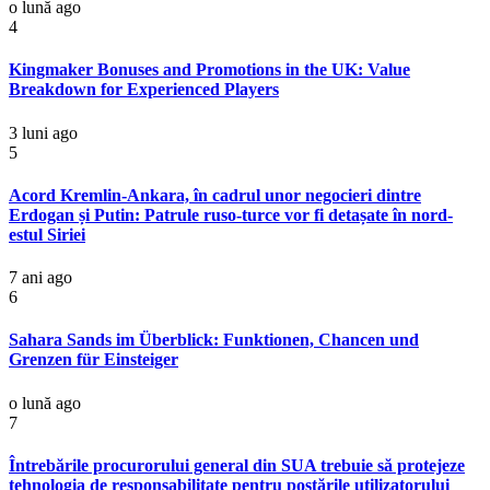
o lună ago
4
Kingmaker Bonuses and Promotions in the UK: Value
Breakdown for Experienced Players
3 luni ago
5
Acord Kremlin-Ankara, în cadrul unor negocieri dintre
Erdogan și Putin: Patrule ruso-turce vor fi detașate în nord-
estul Siriei
7 ani ago
6
Sahara Sands im Überblick: Funktionen, Chancen und
Grenzen für Einsteiger
o lună ago
7
Întrebările procurorului general din SUA trebuie să protejeze
tehnologia de responsabilitate pentru postările utilizatorului