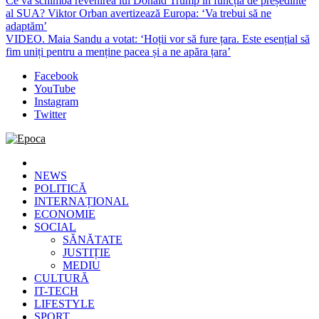
Ce va schimba revenirea lui Donald Trump în funcția de președinte
al SUA? Viktor Orban avertizează Europa: ‘Va trebui să ne
adaptăm’
VIDEO. Maia Sandu a votat: ‘Hoții vor să fure țara. Este esențial să
fim uniți pentru a menține pacea și a ne apăra țara’
Facebook
YouTube
Instagram
Twitter
Epoca
Cele mai noi știri online din România
NEWS
POLITICĂ
INTERNAȚIONAL
ECONOMIE
SOCIAL
SĂNĂTATE
JUSTIȚIE
MEDIU
CULTURĂ
IT-TECH
LIFESTYLE
SPORT