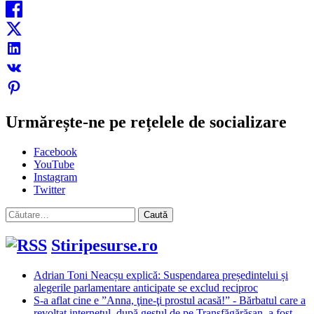
Urmărește-ne pe rețelele de socializare
Facebook
YouTube
Instagram
Twitter
Caută
după:
Stiripesurse.ro
Adrian Toni Neacșu explică: Suspendarea președintelui și
alegerile parlamentare anticipate se exclud reciproc
S-a aflat cine e ”Anna, ţine-ţi prostul acasă!” - Bărbatul care a
revoltat internetul, după gestul de pe Transfăgărășan, a fost