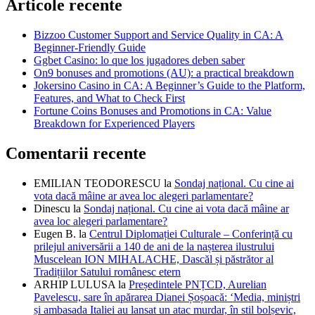
Articole recente
Bizzoo Customer Support and Service Quality in CA: A
Beginner-Friendly Guide
Ggbet Casino: lo que los jugadores deben saber
On9 bonuses and promotions (AU): a practical breakdown
Jokersino Casino in CA: A Beginner’s Guide to the Platform,
Features, and What to Check First
Fortune Coins Bonuses and Promotions in CA: Value
Breakdown for Experienced Players
Comentarii recente
EMILIAN TEODORESCU
la
Sondaj național. Cu cine ai
vota dacă mâine ar avea loc alegeri parlamentare?
Dinescu
la
Sondaj național. Cu cine ai vota dacă mâine ar
avea loc alegeri parlamentare?
Eugen B.
la
Centrul Diplomației Culturale – Conferință cu
prilejul aniversării a 140 de ani de la nașterea ilustrului
Muscelean ION MIHALACHE, Dascăl și păstrător al
Tradițiilor Satului românesc etern
ARHIP LULUSA
la
Președintele PNȚCD, Aurelian
Pavelescu, sare în apărarea Dianei Șoșoacă: ‘Media, miniștri
și ambasada Italiei au lansat un atac murdar, în stil bolșevic,