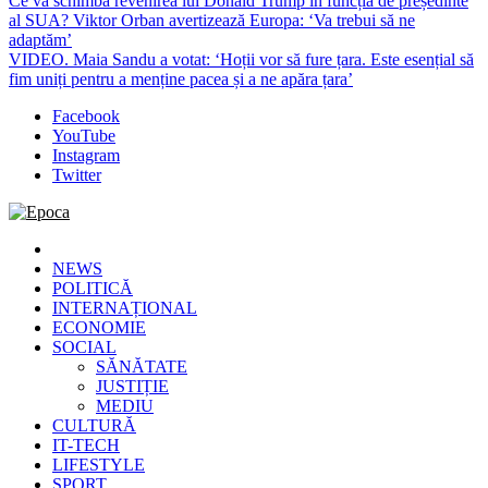
Ce va schimba revenirea lui Donald Trump în funcția de președinte
al SUA? Viktor Orban avertizează Europa: ‘Va trebui să ne
adaptăm’
VIDEO. Maia Sandu a votat: ‘Hoții vor să fure țara. Este esențial să
fim uniți pentru a menține pacea și a ne apăra țara’
Facebook
YouTube
Instagram
Twitter
Epoca
Cele mai noi știri online din România
NEWS
POLITICĂ
INTERNAȚIONAL
ECONOMIE
SOCIAL
SĂNĂTATE
JUSTIȚIE
MEDIU
CULTURĂ
IT-TECH
LIFESTYLE
SPORT