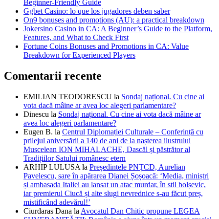
Beginner-Friendly Guide
Ggbet Casino: lo que los jugadores deben saber
On9 bonuses and promotions (AU): a practical breakdown
Jokersino Casino in CA: A Beginner’s Guide to the Platform,
Features, and What to Check First
Fortune Coins Bonuses and Promotions in CA: Value
Breakdown for Experienced Players
Comentarii recente
EMILIAN TEODORESCU
la
Sondaj național. Cu cine ai
vota dacă mâine ar avea loc alegeri parlamentare?
Dinescu
la
Sondaj național. Cu cine ai vota dacă mâine ar
avea loc alegeri parlamentare?
Eugen B.
la
Centrul Diplomației Culturale – Conferință cu
prilejul aniversării a 140 de ani de la nașterea ilustrului
Muscelean ION MIHALACHE, Dascăl și păstrător al
Tradițiilor Satului românesc etern
ARHIP LULUSA
la
Președintele PNȚCD, Aurelian
Pavelescu, sare în apărarea Dianei Șoșoacă: ‘Media, miniștri
și ambasada Italiei au lansat un atac murdar, în stil bolșevic,
iar premierul Ciucă și alte slugi nevrednice s-au făcut preș,
mistificând adevărul!’
Ciurdaras Dana
la
Avocatul Dan Chitic propune LEGEA