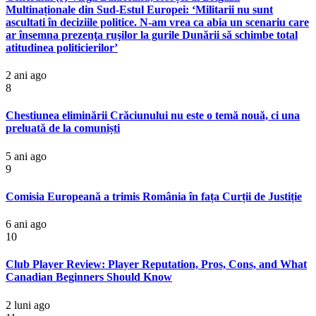
Multinaționale din Sud-Estul Europei: ‘Militarii nu sunt
ascultati în deciziile politice. N-am vrea ca abia un scenariu care
ar însemna prezenţa ruşilor la gurile Dunării să schimbe total
atitudinea politicierilor’
2 ani ago
8
Chestiunea eliminării Crăciunului nu este o temă nouă, ci una
preluată de la comuniști
5 ani ago
9
Comisia Europeană a trimis România în fața Curții de Justiție
6 ani ago
10
Club Player Review: Player Reputation, Pros, Cons, and What
Canadian Beginners Should Know
2 luni ago