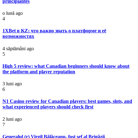
principiantes
o lună ago
4
1XBet в KZ: что важно знать о платформе и её
возможностях
4 săptămâni ago
5
High 5 review: what Canadian beginners should know about
the platform and player reputation
3 luni ago
6
N1 Casino review for Canadian players: best games, slots, and
what experienced players should check first
2 luni ago
7
Generalul (r) Virgil Bălăceanu, fost șef al Brigăzii