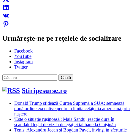
Urmărește-ne pe rețelele de socializare
Facebook
YouTube
Instagram
Twitter
Caută
după:
Stiripesurse.ro
Donald Trump sfidează Curtea Supremă a SUA: semnează
două ordine executive pentru a limita cetățenia americană prin
naștere
'Este o situație rușinoasă': Maia Sandu, reacție dură în
scandalul legat de vizita delegației talibane la Chișinău
Tenis: Alexandru Jecan şi Bogdan Pavel, învinşi în sferturile