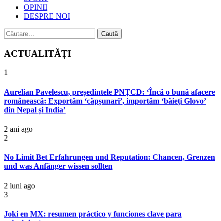
OPINII
DESPRE NOI
Caută
după:
ACTUALITĂȚI
1
Aurelian Pavelescu, președintele PNȚCD: ‘Încă o bună afacere
românească: Exportăm ‘căpșunari’, importăm ‘băieți Glovo’
din Nepal și India’
2 ani ago
2
No Limit Bet Erfahrungen und Reputation: Chancen, Grenzen
und was Anfänger wissen sollten
2 luni ago
3
Joki en MX: resumen práctico y funciones clave para