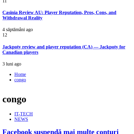
11
Casinia Review AU: Player Reputation, Pros, Cons, and
Withdrawal Reality
4 săptămâni ago
12
Jackpoty review and player reputation (CA) — Jackpoty for
Canadian players
3 luni ago
Home
congo
congo
IT-TECH
NEWS
Facebook suspendă mai multe conturi