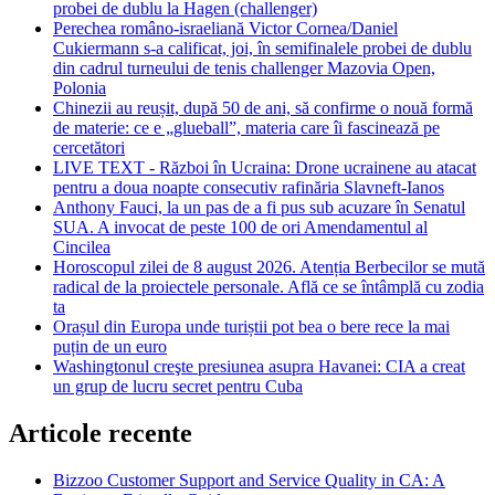
probei de dublu la Hagen (challenger)
Perechea româno-israeliană Victor Cornea/Daniel
Cukiermann s-a calificat, joi, în semifinalele probei de dublu
din cadrul turneului de tenis challenger Mazovia Open,
Polonia
Chinezii au reușit, după 50 de ani, să confirme o nouă formă
de materie: ce e „glueball”, materia care îi fascinează pe
cercetători
LIVE TEXT - Război în Ucraina: Drone ucrainene au atacat
pentru a doua noapte consecutiv rafinăria Slavneft-Ianos
Anthony Fauci, la un pas de a fi pus sub acuzare în Senatul
SUA. A invocat de peste 100 de ori Amendamentul al
Cincilea
Horoscopul zilei de 8 august 2026. Atenția Berbecilor se mută
radical de la proiectele personale. Află ce se întâmplă cu zodia
ta
Orașul din Europa unde turiștii pot bea o bere rece la mai
puțin de un euro
Washingtonul creşte presiunea asupra Havanei: CIA a creat
un grup de lucru secret pentru Cuba
Articole recente
Bizzoo Customer Support and Service Quality in CA: A