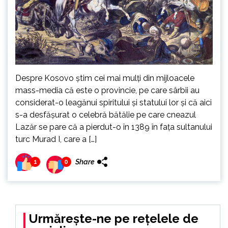
Despre Kosovo știm cei mai mulți din mijloacele
mass-media că este o provincie, pe care sârbii au
considerat-o leagănui spiritului și statului lor și că aici
s-a desfășurat o celebră bătălie pe care cneazul
Lazăr se pare că a pierdut-o în 1389 în fața sultanului
turc Murad I, care a […]
Share
1
0
Urmărește-ne pe rețelele de