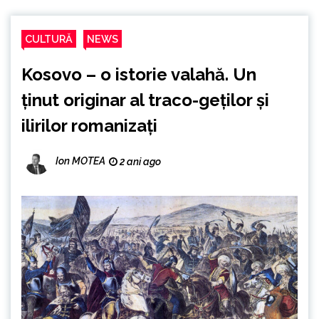
CULTURĂ
NEWS
Kosovo – o istorie valahă. Un
ținut originar al traco-geților și
ilirilor romanizați
Ion MOTEA
2 ani ago