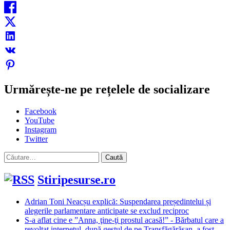
Urmărește-ne pe rețelele de socializare
Facebook
YouTube
Instagram
Twitter
Caută
după:
Stiripesurse.ro
Adrian Toni Neacșu explică: Suspendarea președintelui și
alegerile parlamentare anticipate se exclud reciproc
S-a aflat cine e ”Anna, ţine-ţi prostul acasă!” - Bărbatul care a
revoltat internetul, după gestul de pe Transfăgărășan, a fost