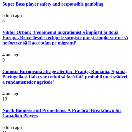
Super Boss player safety and responsible gambling
o lună ago
8
Viktor Orban: ‘Fenomenul migraționist a împărțit în două
Europa. Bruxellesul și echipele soroșiste pur și simplu vor ne să
ne forțeze să îi acceptăm pe migranți’
4 ani ago
9
Comisia Europeană atrage atenția: ‘Franța, România, Spania,
Portugalia și Italia vor trebui să facă față probabil unei scăderi
a randamentelor agricole’
4 ani ago
10
North Bonuses and Promotions: A Practical Breakdown for
Canadian Players
o lună ago