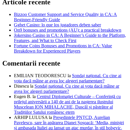
Articole recente
Bizzoo Customer Support and Service Quality in CA: A
Beginner-Friendly Guide
Ggbet Casino: lo que los jugadores deben saber
On9 bonuses and promotions (AU): a practical breakdown
Jokersino Casino in CA: A Beginner’s Guide to the Platform,
Features, and What to Check First
Fortune Coins Bonuses and Promotions in CA: Value
Breakdown for Experienced Players
Comentarii recente
EMILIAN TEODORESCU
la
Sondaj național. Cu cine ai
vota dacă mâine ar avea loc alegeri parlamentare?
Dinescu
la
Sondaj național. Cu cine ai vota dacă mâine ar
avea loc alegeri parlamentare?
Eugen B.
la
Centrul Diplomației Culturale – Conferință cu
prilejul aniversării a 140 de ani de la nașterea ilustrului
Muscelean ION MIHALACHE, Dascăl și păstrător al
Tradițiilor Satului românesc etern
ARHIP LULUSA
la
Președintele PNȚCD, Aurelian
Pavelescu, sare în apărarea Dianei Șoșoacă: ‘Media, miniștri
și ambasada Italiei au lansat un atac murdar, în stil bolșevic,