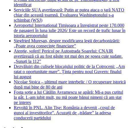
identificat
Serviciile SUA avertizează: Putin ar putea ataca o țară NATO
chiar din această toamnă. Evaluarea Washingtonului s-a
schimbat (WSJ)
Aeroportul Internaţional Timişoara a înregistrat peste 170.000
de pasageri în luna iulie 2026/ Este un record de trafic lunar în
istoria aeroportului
Siegfried Mureșan, despre modificarea legii decarbonizării:
„Poate avea consecințe financiare”
Atenție, șoferi! Pericol pe Autostrada Soarelui: CNAIR
avertizează că au fost găsite tot mai des pe șosea cuie sudate.
„Sunați la 112”
Dezvăluiri din culisele blocajului politic de la Cotroceni: „Am
ratat o oportunitate mare”. Ținta pentru noul Guvern: finalul
lui august
Nicolae Stoica – ultimul mare interbelic / O recuperare istorică
după mai bine de 80 de ani
Fosta soție a lui Cătălin Avramescu se apără: Mi-a pus cuțitul
la gât. L-am iubit mult, nu mă poate bănui nimeni că am stat
pe interes
Revoltă în PNL. Alin Tișe: România a devenit „coșul de
gunoi al investitorilor”. Acuzații de „trădare” la adresa
conducerii partidului