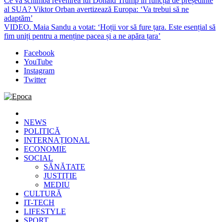
Ce va schimba revenirea lui Donald Trump în funcția de președinte
al SUA? Viktor Orban avertizează Europa: ‘Va trebui să ne
adaptăm’
VIDEO. Maia Sandu a votat: ‘Hoții vor să fure țara. Este esențial să
fim uniți pentru a menține pacea și a ne apăra țara’
Facebook
YouTube
Instagram
Twitter
Epoca
Cele mai noi știri online din România
NEWS
POLITICĂ
INTERNAȚIONAL
ECONOMIE
SOCIAL
SĂNĂTATE
JUSTIȚIE
MEDIU
CULTURĂ
IT-TECH
LIFESTYLE
SPORT