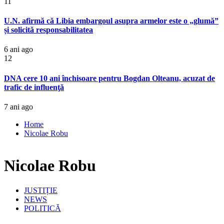
11
U.N. afirmă că Libia embargoul asupra armelor este o „glumă”
și solicită responsabilitatea
6 ani ago
12
DNA cere 10 ani închisoare pentru Bogdan Olteanu, acuzat de
trafic de influenţă
7 ani ago
Home
Nicolae Robu
Nicolae Robu
JUSTIȚIE
NEWS
POLITICĂ