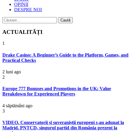
OPINII
DESPRE NOI
Caută
după:
ACTUALITĂȚI
1
Drake Casino: A Beginner’s Guide to the Platform, Games, and
Practical Checks
2 luni ago
2
Europe 777 Bonuses and Promotions in the UK: Value
Breakdown for Experienced Players
4 săptămâni ago
3
VIDEO. Conservatorii și suveraniștii europeni s-au adunat la
Madrid. PNȚCD, singurul partid din România prezent la