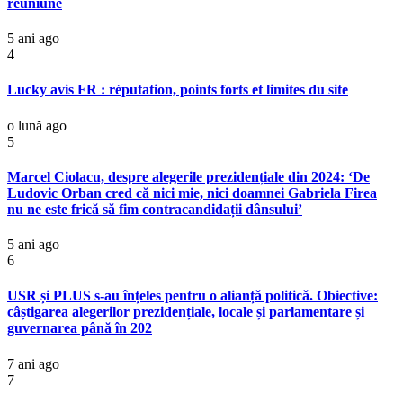
reuniune
5 ani ago
4
Lucky avis FR : réputation, points forts et limites du site
o lună ago
5
Marcel Ciolacu, despre alegerile prezidențiale din 2024: ‘De
Ludovic Orban cred că nici mie, nici doamnei Gabriela Firea
nu ne este frică să fim contracandidații dânsului’
5 ani ago
6
USR și PLUS s-au înțeles pentru o alianță politică. Obiective:
câștigarea alegerilor prezidențiale, locale și parlamentare și
guvernarea până în 202
7 ani ago
7