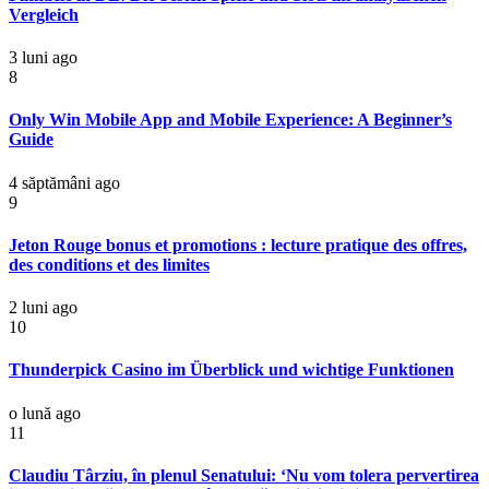
Vergleich
3 luni ago
8
Only Win Mobile App and Mobile Experience: A Beginner’s
Guide
4 săptămâni ago
9
Jeton Rouge bonus et promotions : lecture pratique des offres,
des conditions et des limites
2 luni ago
10
Thunderpick Casino im Überblick und wichtige Funktionen
o lună ago
11
Claudiu Târziu, în plenul Senatului: ‘Nu vom tolera pervertirea