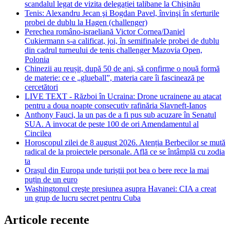
scandalul legat de vizita delegației talibane la Chișinău
Tenis: Alexandru Jecan şi Bogdan Pavel, învinşi în sferturile
probei de dublu la Hagen (challenger)
Perechea româno-israeliană Victor Cornea/Daniel
Cukiermann s-a calificat, joi, în semifinalele probei de dublu
din cadrul turneului de tenis challenger Mazovia Open,
Polonia
Chinezii au reușit, după 50 de ani, să confirme o nouă formă
de materie: ce e „glueball”, materia care îi fascinează pe
cercetători
LIVE TEXT - Război în Ucraina: Drone ucrainene au atacat
pentru a doua noapte consecutiv rafinăria Slavneft-Ianos
Anthony Fauci, la un pas de a fi pus sub acuzare în Senatul
SUA. A invocat de peste 100 de ori Amendamentul al
Cincilea
Horoscopul zilei de 8 august 2026. Atenția Berbecilor se mută
radical de la proiectele personale. Află ce se întâmplă cu zodia
ta
Orașul din Europa unde turiștii pot bea o bere rece la mai
puțin de un euro
Washingtonul creşte presiunea asupra Havanei: CIA a creat
un grup de lucru secret pentru Cuba
Articole recente