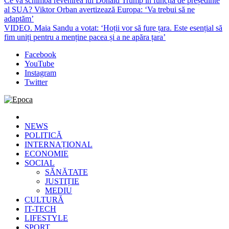
Ce va schimba revenirea lui Donald Trump în funcția de președinte
al SUA? Viktor Orban avertizează Europa: ‘Va trebui să ne
adaptăm’
VIDEO. Maia Sandu a votat: ‘Hoții vor să fure țara. Este esențial să
fim uniți pentru a menține pacea și a ne apăra țara’
Facebook
YouTube
Instagram
Twitter
Epoca
Cele mai noi știri online din România
NEWS
POLITICĂ
INTERNAȚIONAL
ECONOMIE
SOCIAL
SĂNĂTATE
JUSTIȚIE
MEDIU
CULTURĂ
IT-TECH
LIFESTYLE
SPORT