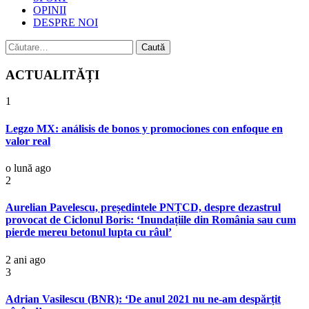
OPINII
DESPRE NOI
Caută
după:
ACTUALITĂȚI
1
Legzo MX: análisis de bonos y promociones con enfoque en
valor real
o lună ago
2
Aurelian Pavelescu, președintele PNȚCD, despre dezastrul
provocat de Ciclonul Boris: ‘Inundațiile din România sau cum
pierde mereu betonul lupta cu râul’
2 ani ago
3
Adrian Vasilescu (BNR): ‘De anul 2021 nu ne-am despărțit