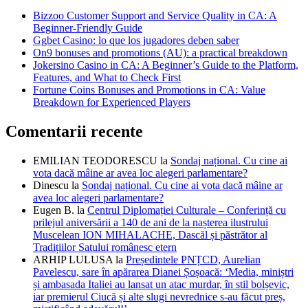
Bizzoo Customer Support and Service Quality in CA: A
Beginner-Friendly Guide
Ggbet Casino: lo que los jugadores deben saber
On9 bonuses and promotions (AU): a practical breakdown
Jokersino Casino in CA: A Beginner’s Guide to the Platform,
Features, and What to Check First
Fortune Coins Bonuses and Promotions in CA: Value
Breakdown for Experienced Players
Comentarii recente
EMILIAN TEODORESCU
la
Sondaj național. Cu cine ai
vota dacă mâine ar avea loc alegeri parlamentare?
Dinescu
la
Sondaj național. Cu cine ai vota dacă mâine ar
avea loc alegeri parlamentare?
Eugen B.
la
Centrul Diplomației Culturale – Conferință cu
prilejul aniversării a 140 de ani de la nașterea ilustrului
Muscelean ION MIHALACHE, Dascăl și păstrător al
Tradițiilor Satului românesc etern
ARHIP LULUSA
la
Președintele PNȚCD, Aurelian
Pavelescu, sare în apărarea Dianei Șoșoacă: ‘Media, miniștri
și ambasada Italiei au lansat un atac murdar, în stil bolșevic,
iar premierul Ciucă și alte slugi nevrednice s-au făcut preș,