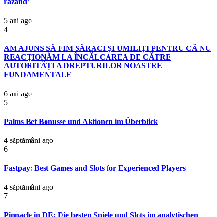
râzând’
5 ani ago
4
AM AJUNS SĂ FIM SĂRACI ȘI UMILIȚI PENTRU CĂ NU
REACȚIONĂM LA ÎNCĂLCAREA DE CĂTRE
AUTORITĂȚI A DREPTURILOR NOASTRE
FUNDAMENTALE
6 ani ago
5
Palms Bet Bonusse und Aktionen im Überblick
4 săptămâni ago
6
Fastpay: Best Games and Slots for Experienced Players
4 săptămâni ago
7
Pinnacle in DE: Die besten Spiele und Slots im analytischen