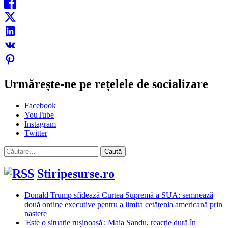
Urmărește-ne pe rețelele de socializare
Facebook
YouTube
Instagram
Twitter
Caută
după:
Stiripesurse.ro
Donald Trump sfidează Curtea Supremă a SUA: semnează
două ordine executive pentru a limita cetățenia americană prin
naștere
'Este o situație rușinoasă': Maia Sandu, reacție dură în