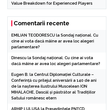
Value Breakdown for Experienced Players
Comentarii recente
EMILIAN TEODORESCU
la
Sondaj național. Cu
cine ai vota dacă mâine ar avea loc alegeri
parlamentare?
Dinescu
la
Sondaj național. Cu cine ai vota
dacă mâine ar avea loc alegeri parlamentare?
Eugen B.
la
Centrul Diplomației Culturale –
Conferință cu prilejul aniversării a 140 de ani
de la nașterea ilustrului Muscelean ION
MIHALACHE, Dascăl și păstrător al Tradițiilor
Satului românesc etern
ARHIP LULUSA
la
Președintele PNȚCD,