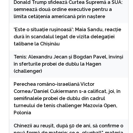
Donald Trump sfidează Curtea Supremă a SUA:
semnează două ordine executive pentru a
limita cetățenia americană prin naștere
'Este o situație rușinoasă': Maia Sandu, reacție
dură în scandalul legat de vizita delegației
talibane la Chișinău
Tenis: Alexandru Jecan şi Bogdan Pavel, învinşi
în sferturile probei de dublu la Hagen
(challenger)
Perechea româno-israeliană Victor
Cornea/Daniel Cukiermann s-a calificat, joi, în
semifinalele probei de dublu din cadrul
turneului de tenis challenger Mazovia Open,
Polonia
Chinezii au reușit, după 50 de ani, să confirme o
nouă formă de materie: ce e „glueball”, materia