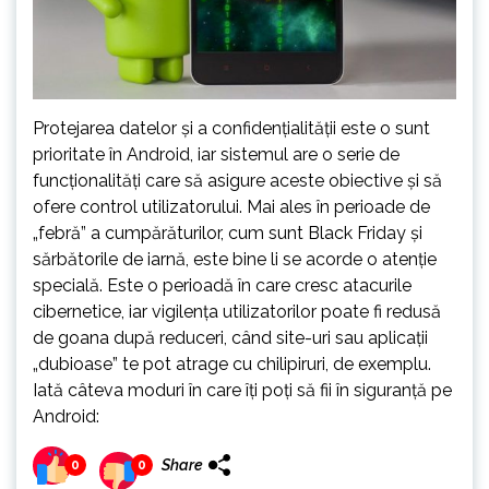
Protejarea datelor și a confidențialității este o sunt
prioritate în Android, iar sistemul are o serie de
funcționalități care să asigure aceste obiective și să
ofere control utilizatorului. Mai ales în perioade de
„febră” a cumpărăturilor, cum sunt Black Friday și
sărbătorile de iarnă, este bine li se acorde o atenție
specială. Este o perioadă în care cresc atacurile
cibernetice, iar vigilența utilizatorilor poate fi redusă
de goana după reduceri, când site-uri sau aplicații
„dubioase” te pot atrage cu chilipiruri, de exemplu.
Iată câteva moduri în care îți poți să fii în siguranță pe
Android:
Share
0
0