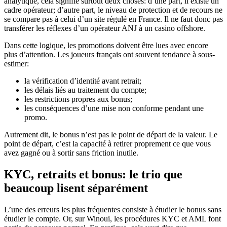
analytique, cela signifie surtout deux choses: d’une part, il existe un
cadre opérateur; d’autre part, le niveau de protection et de recours ne
se compare pas à celui d’un site régulé en France. Il ne faut donc pas
transférer les réflexes d’un opérateur ANJ à un casino offshore.
Dans cette logique, les promotions doivent être lues avec encore
plus d’attention. Les joueurs français ont souvent tendance à sous-
estimer:
la vérification d’identité avant retrait;
les délais liés au traitement du compte;
les restrictions propres aux bonus;
les conséquences d’une mise non conforme pendant une
promo.
Autrement dit, le bonus n’est pas le point de départ de la valeur. Le
point de départ, c’est la capacité à retirer proprement ce que vous
avez gagné ou à sortir sans friction inutile.
KYC, retraits et bonus: le trio que
beaucoup lisent séparément
L’une des erreurs les plus fréquentes consiste à étudier le bonus sans
étudier le compte. Or, sur Winoui, les procédures KYC et AML font