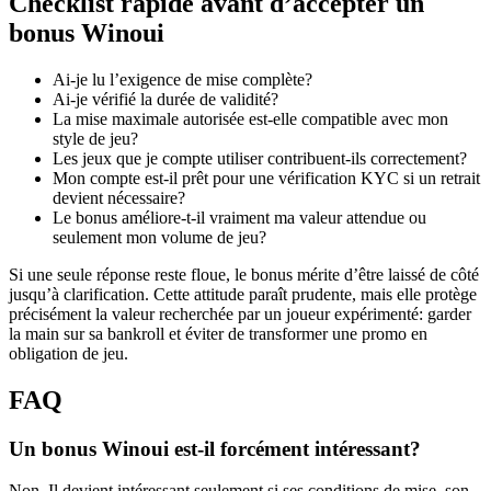
Checklist rapide avant d’accepter un
bonus Winoui
Ai-je lu l’exigence de mise complète?
Ai-je vérifié la durée de validité?
La mise maximale autorisée est-elle compatible avec mon
style de jeu?
Les jeux que je compte utiliser contribuent-ils correctement?
Mon compte est-il prêt pour une vérification KYC si un retrait
devient nécessaire?
Le bonus améliore-t-il vraiment ma valeur attendue ou
seulement mon volume de jeu?
Si une seule réponse reste floue, le bonus mérite d’être laissé de côté
jusqu’à clarification. Cette attitude paraît prudente, mais elle protège
précisément la valeur recherchée par un joueur expérimenté: garder
la main sur sa bankroll et éviter de transformer une promo en
obligation de jeu.
FAQ
Un bonus Winoui est-il forcément intéressant?
Non. Il devient intéressant seulement si ses conditions de mise, son