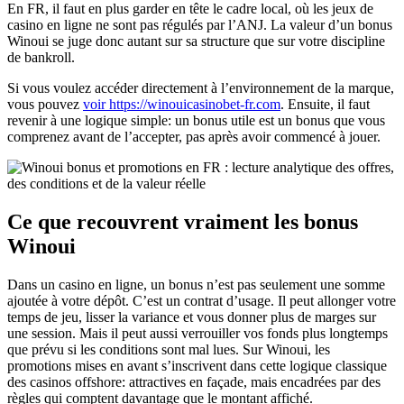
En FR, il faut en plus garder en tête le cadre local, où les jeux de
casino en ligne ne sont pas régulés par l’ANJ. La valeur d’un bonus
Winoui se juge donc autant sur sa structure que sur votre discipline
de bankroll.
Si vous voulez accéder directement à l’environnement de la marque,
vous pouvez
voir https://winouicasinobet-fr.com
. Ensuite, il faut
revenir à une logique simple: un bonus utile est un bonus que vous
comprenez avant de l’accepter, pas après avoir commencé à jouer.
Ce que recouvrent vraiment les bonus
Winoui
Dans un casino en ligne, un bonus n’est pas seulement une somme
ajoutée à votre dépôt. C’est un contrat d’usage. Il peut allonger votre
temps de jeu, lisser la variance et vous donner plus de marges sur
une session. Mais il peut aussi verrouiller vos fonds plus longtemps
que prévu si les conditions sont mal lues. Sur Winoui, les
promotions mises en avant s’inscrivent dans cette logique classique
des casinos offshore: attractives en façade, mais encadrées par des
règles qui comptent davantage que le montant affiché.