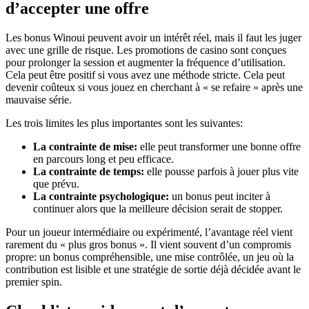
d’accepter une offre
Les bonus Winoui peuvent avoir un intérêt réel, mais il faut les juger
avec une grille de risque. Les promotions de casino sont conçues
pour prolonger la session et augmenter la fréquence d’utilisation.
Cela peut être positif si vous avez une méthode stricte. Cela peut
devenir coûteux si vous jouez en cherchant à « se refaire » après une
mauvaise série.
Les trois limites les plus importantes sont les suivantes:
La contrainte de mise:
elle peut transformer une bonne offre
en parcours long et peu efficace.
La contrainte de temps:
elle pousse parfois à jouer plus vite
que prévu.
La contrainte psychologique:
un bonus peut inciter à
continuer alors que la meilleure décision serait de stopper.
Pour un joueur intermédiaire ou expérimenté, l’avantage réel vient
rarement du « plus gros bonus ». Il vient souvent d’un compromis
propre: un bonus compréhensible, une mise contrôlée, un jeu où la
contribution est lisible et une stratégie de sortie déjà décidée avant le
premier spin.