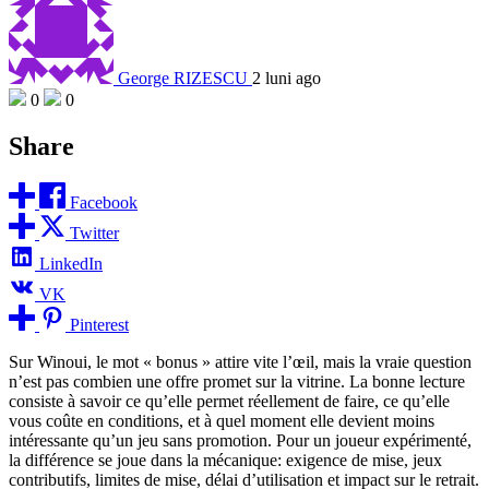
George RIZESCU
2 luni ago
0
0
Share
Facebook
Twitter
LinkedIn
VK
Pinterest
Sur Winoui, le mot « bonus » attire vite l’œil, mais la vraie question
n’est pas combien une offre promet sur la vitrine. La bonne lecture
consiste à savoir ce qu’elle permet réellement de faire, ce qu’elle
vous coûte en conditions, et à quel moment elle devient moins
intéressante qu’un jeu sans promotion. Pour un joueur expérimenté,
la différence se joue dans la mécanique: exigence de mise, jeux
contributifs, limites de mise, délai d’utilisation et impact sur le retrait.