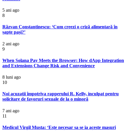
5 ani ago
8
Răzvan Constantinescu: ‘Cum creezi o criză alimentară în
șapte pași?’
2 ani ago
9
When Solana Pay Meets the Browser: How dApp Integration
and Extensions Change Risk and Convenience
8 luni ago
10
Noi acuzaţii împotriva rapperului R. Kelly, inculpat pentru
solicitare de favoruri sexuale de la o minoră
7 ani ago
11
Medicul Virgil Musta: ‘Este necesar sa se ia aceste masuri