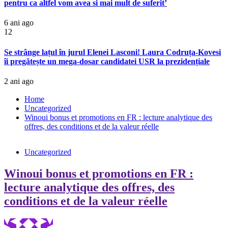
pentru ca altfel vom avea si mai mult de suferit’
6 ani ago
12
Se strânge lațul în jurul Elenei Lasconi! Laura Codruța-Kovesi
îi pregătește un mega-dosar candidatei USR la prezidențiale
2 ani ago
Home
Uncategorized
Winoui bonus et promotions en FR : lecture analytique des
offres, des conditions et de la valeur réelle
Uncategorized
Winoui bonus et promotions en FR :
lecture analytique des offres, des
conditions et de la valeur réelle