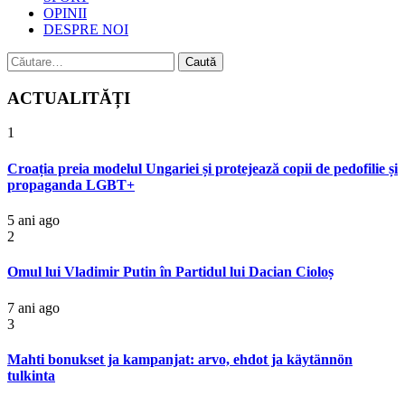
OPINII
DESPRE NOI
Caută
după:
ACTUALITĂȚI
1
Croația preia modelul Ungariei și protejează copii de pedofilie și
propaganda LGBT+
5 ani ago
2
Omul lui Vladimir Putin în Partidul lui Dacian Cioloș
7 ani ago
3
Mahti bonukset ja kampanjat: arvo, ehdot ja käytännön
tulkinta