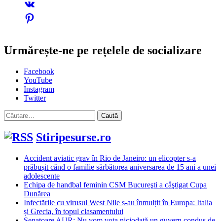
Urmărește-ne pe rețelele de socializare
Facebook
YouTube
Instagram
Twitter
Caută
după:
Stiripesurse.ro
Accident aviatic grav în Rio de Janeiro: un elicopter s-a
prăbușit când o familie sărbătorea aniversarea de 15 ani a unei
adolescente
Echipa de handbal feminin CSM Bucureşti a câştigat Cupa
Dunărea
Infectările cu virusul West Nile s-au înmulțit în Europa: Italia
și Grecia, în topul clasamentului
Senatoare AUR: Nu vom vota niciodată un guvern condus de