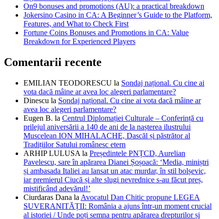
On9 bonuses and promotions (AU): a practical breakdown
Jokersino Casino in CA: A Beginner’s Guide to the Platform,
Features, and What to Check First
Fortune Coins Bonuses and Promotions in CA: Value
Breakdown for Experienced Players
Comentarii recente
EMILIAN TEODORESCU
la
Sondaj național. Cu cine ai
vota dacă mâine ar avea loc alegeri parlamentare?
Dinescu
la
Sondaj național. Cu cine ai vota dacă mâine ar
avea loc alegeri parlamentare?
Eugen B.
la
Centrul Diplomației Culturale – Conferință cu
prilejul aniversării a 140 de ani de la nașterea ilustrului
Muscelean ION MIHALACHE, Dascăl și păstrător al
Tradițiilor Satului românesc etern
ARHIP LULUSA
la
Președintele PNȚCD, Aurelian
Pavelescu, sare în apărarea Dianei Șoșoacă: ‘Media, miniștri
și ambasada Italiei au lansat un atac murdar, în stil bolșevic,
iar premierul Ciucă și alte slugi nevrednice s-au făcut preș,
mistificând adevărul!’
Ciurdaras Dana
la
Avocatul Dan Chitic propune LEGEA
SUVERANITĂȚII: România a ajuns într-un moment crucial
al istoriei / Unde poți semna pentru apărarea drepturilor și