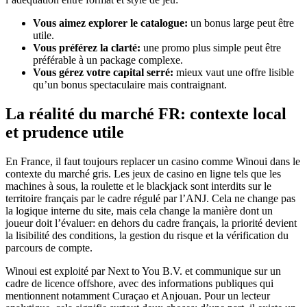
Vous aimez explorer le catalogue:
un bonus large peut être
utile.
Vous préférez la clarté:
une promo plus simple peut être
préférable à un package complexe.
Vous gérez votre capital serré:
mieux vaut une offre lisible
qu’un bonus spectaculaire mais contraignant.
La réalité du marché FR: contexte local
et prudence utile
En France, il faut toujours replacer un casino comme Winoui dans le
contexte du marché gris. Les jeux de casino en ligne tels que les
machines à sous, la roulette et le blackjack sont interdits sur le
territoire français par le cadre régulé par l’ANJ. Cela ne change pas
la logique interne du site, mais cela change la manière dont un
joueur doit l’évaluer: en dehors du cadre français, la priorité devient
la lisibilité des conditions, la gestion du risque et la vérification du
parcours de compte.
Winoui est exploité par Next to You B.V. et communique sur un
cadre de licence offshore, avec des informations publiques qui
mentionnent notamment Curaçao et Anjouan. Pour un lecteur