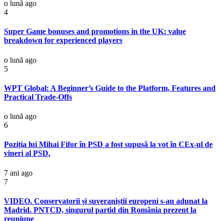
o lună ago
4
Super Game bonuses and promotions in the UK: value
breakdown for experienced players
o lună ago
5
WPT Global: A Beginner’s Guide to the Platform, Features and
Practical Trade-Offs
o lună ago
6
Poziția lui Mihai Fifor în PSD a fost supusă la vot în CEx-ul de
vineri al PSD.
7 ani ago
7
VIDEO. Conservatorii și suveraniștii europeni s-au adunat la
Madrid. PNȚCD, singurul partid din România prezent la
reuniune