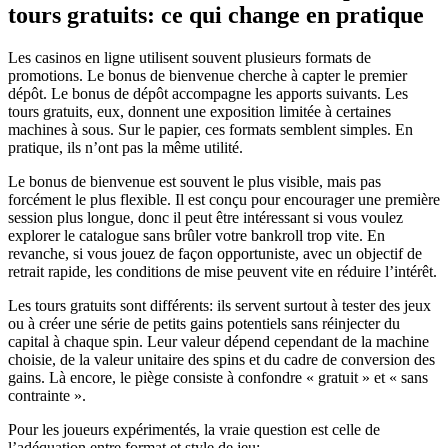
tours gratuits: ce qui change en pratique
Les casinos en ligne utilisent souvent plusieurs formats de
promotions. Le bonus de bienvenue cherche à capter le premier
dépôt. Le bonus de dépôt accompagne les apports suivants. Les
tours gratuits, eux, donnent une exposition limitée à certaines
machines à sous. Sur le papier, ces formats semblent simples. En
pratique, ils n’ont pas la même utilité.
Le bonus de bienvenue est souvent le plus visible, mais pas
forcément le plus flexible. Il est conçu pour encourager une première
session plus longue, donc il peut être intéressant si vous voulez
explorer le catalogue sans brûler votre bankroll trop vite. En
revanche, si vous jouez de façon opportuniste, avec un objectif de
retrait rapide, les conditions de mise peuvent vite en réduire l’intérêt.
Les tours gratuits sont différents: ils servent surtout à tester des jeux
ou à créer une série de petits gains potentiels sans réinjecter du
capital à chaque spin. Leur valeur dépend cependant de la machine
choisie, de la valeur unitaire des spins et du cadre de conversion des
gains. Là encore, le piège consiste à confondre « gratuit » et « sans
contrainte ».
Pour les joueurs expérimentés, la vraie question est celle de
l’adéquation entre format et style de jeu: