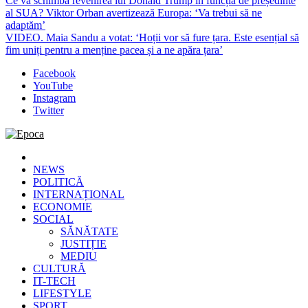
Ce va schimba revenirea lui Donald Trump în funcția de președinte
al SUA? Viktor Orban avertizează Europa: ‘Va trebui să ne
adaptăm’
VIDEO. Maia Sandu a votat: ‘Hoții vor să fure țara. Este esențial să
fim uniți pentru a menține pacea și a ne apăra țara’
Facebook
YouTube
Instagram
Twitter
Epoca
Cele mai noi știri online din România
NEWS
POLITICĂ
INTERNAȚIONAL
ECONOMIE
SOCIAL
SĂNĂTATE
JUSTIȚIE
MEDIU
CULTURĂ
IT-TECH
LIFESTYLE
SPORT