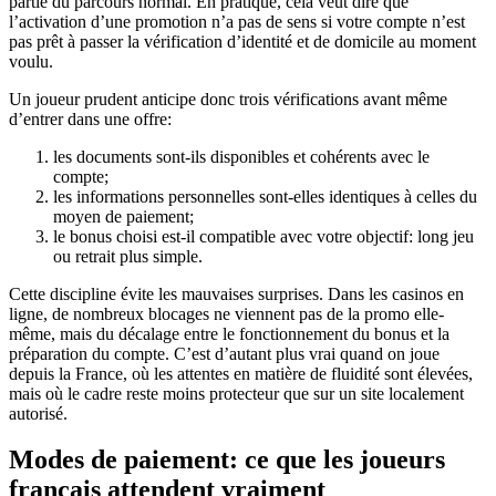
partie du parcours normal. En pratique, cela veut dire que
l’activation d’une promotion n’a pas de sens si votre compte n’est
pas prêt à passer la vérification d’identité et de domicile au moment
voulu.
Un joueur prudent anticipe donc trois vérifications avant même
d’entrer dans une offre:
les documents sont-ils disponibles et cohérents avec le
compte;
les informations personnelles sont-elles identiques à celles du
moyen de paiement;
le bonus choisi est-il compatible avec votre objectif: long jeu
ou retrait plus simple.
Cette discipline évite les mauvaises surprises. Dans les casinos en
ligne, de nombreux blocages ne viennent pas de la promo elle-
même, mais du décalage entre le fonctionnement du bonus et la
préparation du compte. C’est d’autant plus vrai quand on joue
depuis la France, où les attentes en matière de fluidité sont élevées,
mais où le cadre reste moins protecteur que sur un site localement
autorisé.
Modes de paiement: ce que les joueurs
français attendent vraiment