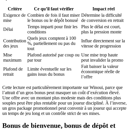
Critère
Ce qu’il faut vérifier
Impact réel
Exigence de
Combien de fois il faut miser
Détermine la difficulté
mise
le bonus ou le dépôt bonusé
de conversion en retrait
Temps imparti pour finir les
Plus le délai est court,
Délai
conditions
plus la pression monte
Quels jeux comptent à 100
Contribution
Influe directement sur la
%, partiellement ou pas du
des jeux
vitesse de progression
tout
Mise
Plafond autorisé par coup ou
Une mise trop haute
maximum
par tour
peut invalider la promo
Fait baisser la valeur
Plafond de
Limite éventuelle sur les
économique réelle de
retrait
gains issus du bonus
l’offre
Cette lecture est particulièrement importante sur Winoui, parce que
l’attrait d’un gros bonus peut masquer un coût d’exécution élevé.
Une offre avec un montant plus modeste mais des conditions plus
souples peut être plus rentable pour un joueur discipliné. À l’inverse,
un gros package promotionnel peut convenir à un joueur qui accepte
un temps de jeu long et un contrôle strict de ses mises.
Bonus de bienvenue, bonus de dépôt et