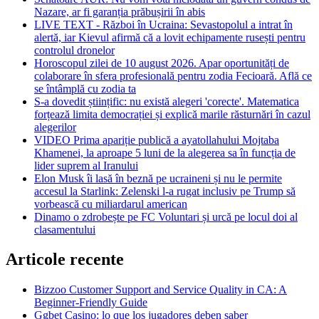
Nazare, ar fi garanția prăbușirii în abis
LIVE TEXT - Război în Ucraina: Sevastopolul a intrat în
alertă, iar Kievul afirmă că a lovit echipamente rusești pentru
controlul dronelor
Horoscopul zilei de 10 august 2026. Apar oportunități de
colaborare în sfera profesională pentru zodia Fecioară. Află ce
se întâmplă cu zodia ta
S-a dovedit științific: nu există alegeri 'corecte'. Matematica
forțează limita democrației și explică marile răsturnări în cazul
alegerilor
VIDEO Prima apariție publică a ayatollahului Mojtaba
Khamenei, la aproape 5 luni de la alegerea sa în funcția de
lider suprem al Iranului
Elon Musk îi lasă în beznă pe ucraineni și nu le permite
accesul la Starlink: Zelenski l-a rugat inclusiv pe Trump să
vorbească cu miliardarul american
Dinamo o zdrobește pe FC Voluntari și urcă pe locul doi al
clasamentului
Articole recente
Bizzoo Customer Support and Service Quality in CA: A
Beginner-Friendly Guide
Ggbet Casino: lo que los jugadores deben saber