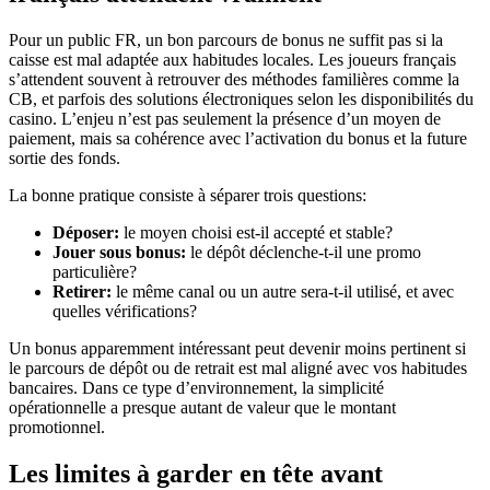
Pour un public FR, un bon parcours de bonus ne suffit pas si la
caisse est mal adaptée aux habitudes locales. Les joueurs français
s’attendent souvent à retrouver des méthodes familières comme la
CB, et parfois des solutions électroniques selon les disponibilités du
casino. L’enjeu n’est pas seulement la présence d’un moyen de
paiement, mais sa cohérence avec l’activation du bonus et la future
sortie des fonds.
La bonne pratique consiste à séparer trois questions:
Déposer:
le moyen choisi est-il accepté et stable?
Jouer sous bonus:
le dépôt déclenche-t-il une promo
particulière?
Retirer:
le même canal ou un autre sera-t-il utilisé, et avec
quelles vérifications?
Un bonus apparemment intéressant peut devenir moins pertinent si
le parcours de dépôt ou de retrait est mal aligné avec vos habitudes
bancaires. Dans ce type d’environnement, la simplicité
opérationnelle a presque autant de valeur que le montant
promotionnel.
Les limites à garder en tête avant