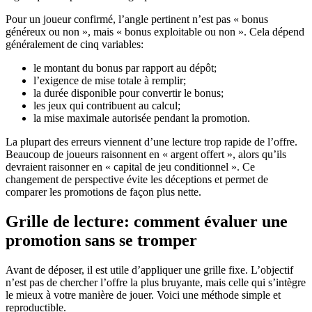
Pour un joueur confirmé, l’angle pertinent n’est pas « bonus
généreux ou non », mais « bonus exploitable ou non ». Cela dépend
généralement de cinq variables:
le montant du bonus par rapport au dépôt;
l’exigence de mise totale à remplir;
la durée disponible pour convertir le bonus;
les jeux qui contribuent au calcul;
la mise maximale autorisée pendant la promotion.
La plupart des erreurs viennent d’une lecture trop rapide de l’offre.
Beaucoup de joueurs raisonnent en « argent offert », alors qu’ils
devraient raisonner en « capital de jeu conditionnel ». Ce
changement de perspective évite les déceptions et permet de
comparer les promotions de façon plus nette.
Grille de lecture: comment évaluer une
promotion sans se tromper
Avant de déposer, il est utile d’appliquer une grille fixe. L’objectif
n’est pas de chercher l’offre la plus bruyante, mais celle qui s’intègre
le mieux à votre manière de jouer. Voici une méthode simple et
reproductible.