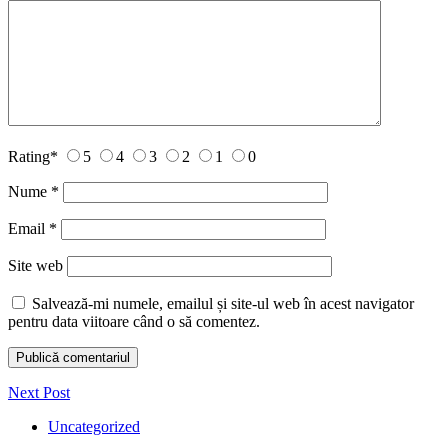
Rating
*
5
4
3
2
1
0
Nume
*
Email
*
Site web
Salvează-mi numele, emailul și site-ul web în acest navigator
pentru data viitoare când o să comentez.
Next Post
Uncategorized