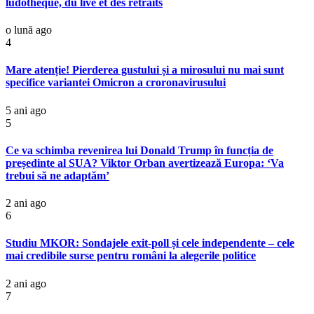
ludothèque, du live et des retraits
o lună ago
4
Mare atenție! Pierderea gustului și a mirosului nu mai sunt
specifice variantei Omicron a croronavirusului
5 ani ago
5
Ce va schimba revenirea lui Donald Trump în funcția de
președinte al SUA? Viktor Orban avertizează Europa: ‘Va
trebui să ne adaptăm’
2 ani ago
6
Studiu MKOR: Sondajele exit-poll și cele independente – cele
mai credibile surse pentru români la alegerile politice
2 ani ago
7