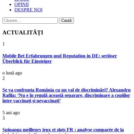
OPINII
DESPRE NOI
Caută
după:
ACTUALITĂȚI
1
Mobile Bet Erfahrungen und Reputation in DE: seriöser
Überblick für Einsteiger
o lună ago
2
Se va confrunta România cu un val de discriminări? Alexandru
Rafila: ‘Nu e în regulă această separare, discriminare a copiilor
între vaccinați și nevaccinați’
5 ani ago
3
Spinanga meilleurs jeux et slots FR : analyse comparée de la