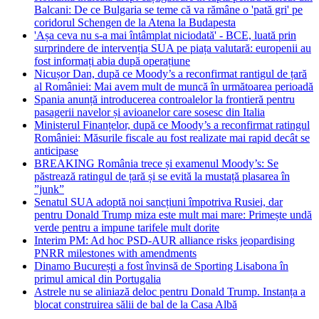
Balcani: De ce Bulgaria se teme că va rămâne o 'pată gri' pe
coridorul Schengen de la Atena la Budapesta
'Așa ceva nu s-a mai întâmplat niciodată' - BCE, luată prin
surprindere de intervenția SUA pe piața valutară: europenii au
fost informați abia după operațiune
Nicușor Dan, după ce Moody’s a reconfirmat rantigul de țară
al României: Mai avem mult de muncă în următoarea perioadă
Spania anunță introducerea controalelor la frontieră pentru
pasagerii navelor și avioanelor care sosesc din Italia
Ministerul Finanțelor, după ce Moody’s a reconfirmat ratingul
României: Măsurile fiscale au fost realizate mai rapid decât se
anticipase
BREAKING România trece și examenul Moody’s: Se
păstrează ratingul de țară și se evită la mustață plasarea în
”junk”
Senatul SUA adoptă noi sancțiuni împotriva Rusiei, dar
pentru Donald Trump miza este mult mai mare: Primește undă
verde pentru a impune tarifele mult dorite
Interim PM: Ad hoc PSD-AUR alliance risks jeopardising
PNRR milestones with amendments
Dinamo București a fost învinsă de Sporting Lisabona în
primul amical din Portugalia
Astrele nu se aliniază deloc pentru Donald Trump. Instanța a
blocat construirea sălii de bal de la Casa Albă