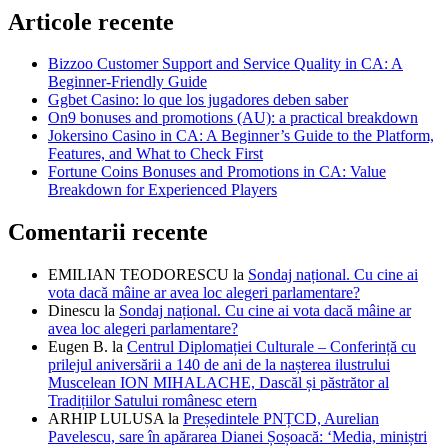
Articole recente
Bizzoo Customer Support and Service Quality in CA: A
Beginner-Friendly Guide
Ggbet Casino: lo que los jugadores deben saber
On9 bonuses and promotions (AU): a practical breakdown
Jokersino Casino in CA: A Beginner’s Guide to the Platform,
Features, and What to Check First
Fortune Coins Bonuses and Promotions in CA: Value
Breakdown for Experienced Players
Comentarii recente
EMILIAN TEODORESCU
la
Sondaj național. Cu cine ai
vota dacă mâine ar avea loc alegeri parlamentare?
Dinescu
la
Sondaj național. Cu cine ai vota dacă mâine ar
avea loc alegeri parlamentare?
Eugen B.
la
Centrul Diplomației Culturale – Conferință cu
prilejul aniversării a 140 de ani de la nașterea ilustrului
Muscelean ION MIHALACHE, Dascăl și păstrător al
Tradițiilor Satului românesc etern
ARHIP LULUSA
la
Președintele PNȚCD, Aurelian
Pavelescu, sare în apărarea Dianei Șoșoacă: ‘Media, miniștri