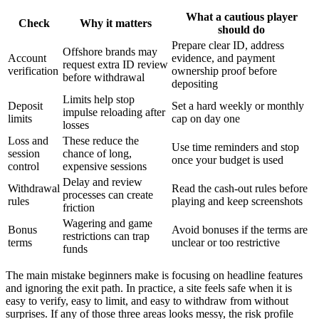
What a cautious player
Check
Why it matters
should do
Prepare clear ID, address
Offshore brands may
Account
evidence, and payment
request extra ID review
verification
ownership proof before
before withdrawal
depositing
Limits help stop
Deposit
Set a hard weekly or monthly
impulse reloading after
limits
cap on day one
losses
Loss and
These reduce the
Use time reminders and stop
session
chance of long,
once your budget is used
control
expensive sessions
Delay and review
Withdrawal
Read the cash-out rules before
processes can create
rules
playing and keep screenshots
friction
Wagering and game
Bonus
Avoid bonuses if the terms are
restrictions can trap
terms
unclear or too restrictive
funds
The main mistake beginners make is focusing on headline features
and ignoring the exit path. In practice, a site feels safe when it is
easy to verify, easy to limit, and easy to withdraw from without
surprises. If any of those three areas looks messy, the risk profile