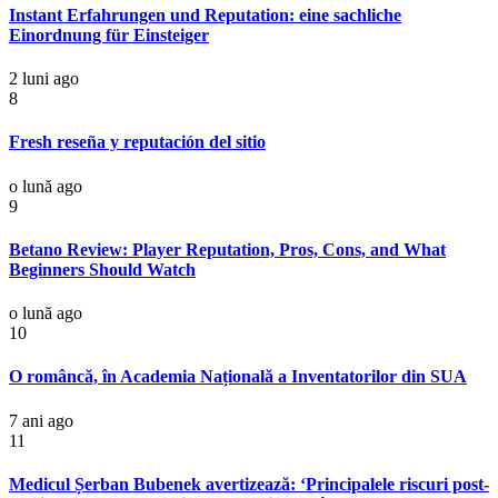
Instant Erfahrungen und Reputation: eine sachliche
Einordnung für Einsteiger
2 luni ago
8
Fresh reseña y reputación del sitio
o lună ago
9
Betano Review: Player Reputation, Pros, Cons, and What
Beginners Should Watch
o lună ago
10
O româncă, în Academia Națională a Inventatorilor din SUA
7 ani ago
11
Medicul Șerban Bubenek avertizează: ‘Principalele riscuri post-