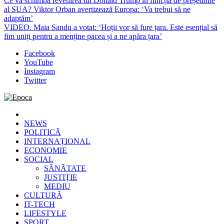
Ce va schimba revenirea lui Donald Trump în funcția de președinte
al SUA? Viktor Orban avertizează Europa: ‘Va trebui să ne
adaptăm’
VIDEO. Maia Sandu a votat: ‘Hoții vor să fure țara. Este esențial să
fim uniți pentru a menține pacea și a ne apăra țara’
Facebook
YouTube
Instagram
Twitter
Epoca
Cele mai noi știri online din România
NEWS
POLITICĂ
INTERNAȚIONAL
ECONOMIE
SOCIAL
SĂNĂTATE
JUSTIȚIE
MEDIU
CULTURĂ
IT-TECH
LIFESTYLE
SPORT