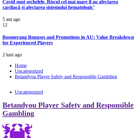
Covid sunt sechelele. Riscul cel mai mare îl au afectarea
cardiacă și afectarea sistemului hematologic’
5 ani ago
12
Boomerang Bonuses and Promotions in AU: Value Breakdown
for Experienced Players
2 luni ago
Home
Uncategorized
Betandyou Player Safety and Responsible Gambling
Uncategorized
Betandyou Player Safety and Responsible
Gambling