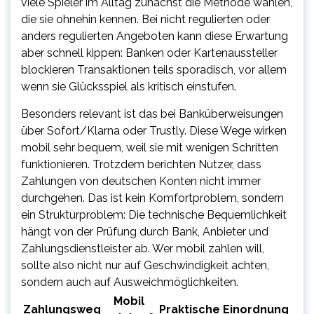
viele Spieler im Alltag zunächst die Methode wählen,
die sie ohnehin kennen. Bei nicht regulierten oder
anders regulierten Angeboten kann diese Erwartung
aber schnell kippen: Banken oder Kartenaussteller
blockieren Transaktionen teils sporadisch, vor allem
wenn sie Glücksspiel als kritisch einstufen.
Besonders relevant ist das bei Banküberweisungen
über Sofort/Klarna oder Trustly. Diese Wege wirken
mobil sehr bequem, weil sie mit wenigen Schritten
funktionieren. Trotzdem berichten Nutzer, dass
Zahlungen von deutschen Konten nicht immer
durchgehen. Das ist kein Komfortproblem, sondern
ein Strukturproblem: Die technische Bequemlichkeit
hängt von der Prüfung durch Bank, Anbieter und
Zahlungsdienstleister ab. Wer mobil zahlen will,
sollte also nicht nur auf Geschwindigkeit achten,
sondern auch auf Ausweichmöglichkeiten.
Mobil
Zahlungsweg
Praktische Einordnung