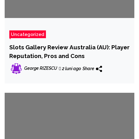
Uncategorized
Slots Gallery Review Australia (AU): Player
Reputation, Pros and Cons
George RIZESCU
2 luni ago
Share