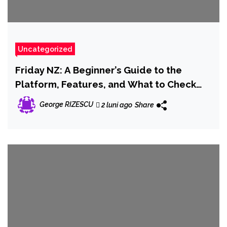
Uncategorized
Friday NZ: A Beginner’s Guide to the
Platform, Features, and What to Check
First
George RIZESCU
2 luni ago
Share