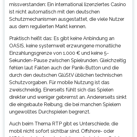
missverstanden: Ein international lizenziertes Casino
ist nicht automatisch mit den deutschen
Schutzmechanismen ausgestattet, die viele Nutzer
aus dem regulierten Markt kennen.
Praktisch heißt das: Es gibt keine Anbindung an
OASIS, keine systemweit erzwungene monatliche
Einzahlungsgrenze von 1.000 € und keine 5-
Sekunden-Pause zwischen Spielrunden. Gleichzeitig
fehlen laut Fakten auch der Panik-Button und die
durch den deutschen GlüStV üblichen technischen
Schutzvorgaben. Für mobile Nutzung ist das
zweischneidig. Einerseits fühlt sich das Spielen
direkter und weniger gebremst an. Andererseits sinkt
die eingebaute Reibung, die bei manchen Spielern
ungewolltes Durchspielen begrenzt.
Auch beim Thema RTP gibt es Unterschiede, die
mobil nicht sofort sichtbar sind. Offshore- oder