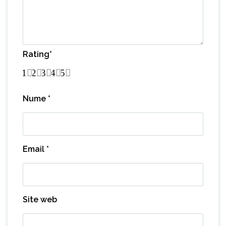
Rating
*
1
2
3
4
5
Nume
*
Email
*
Site web