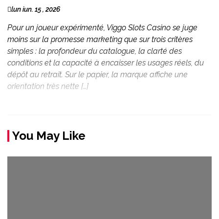
lun iun. 15 , 2026
Pour un joueur expérimenté, Viggo Slots Casino se juge
moins sur la promesse marketing que sur trois critères
simples : la profondeur du catalogue, la clarté des
conditions et la capacité à encaisser les usages réels, du
dépôt au retrait. Sur le papier, la marque affiche une
orientation très nette […]
You May Like