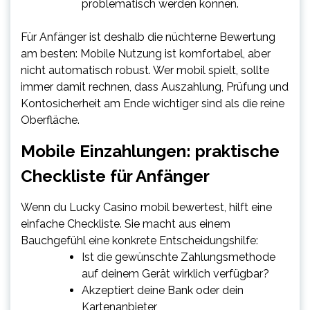
problematisch werden können.
Für Anfänger ist deshalb die nüchterne Bewertung
am besten: Mobile Nutzung ist komfortabel, aber
nicht automatisch robust. Wer mobil spielt, sollte
immer damit rechnen, dass Auszahlung, Prüfung und
Kontosicherheit am Ende wichtiger sind als die reine
Oberfläche.
Mobile Einzahlungen: praktische
Checkliste für Anfänger
Wenn du Lucky Casino mobil bewertest, hilft eine
einfache Checkliste. Sie macht aus einem
Bauchgefühl eine konkrete Entscheidungshilfe:
Ist die gewünschte Zahlungsmethode
auf deinem Gerät wirklich verfügbar?
Akzeptiert deine Bank oder dein
Kartenanbieter