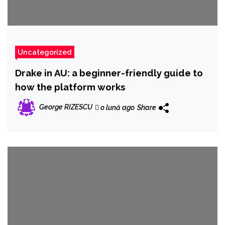
Uncategorized
Drake in AU: a beginner-friendly guide to
how the platform works
George RIZESCU
o lună ago
Share