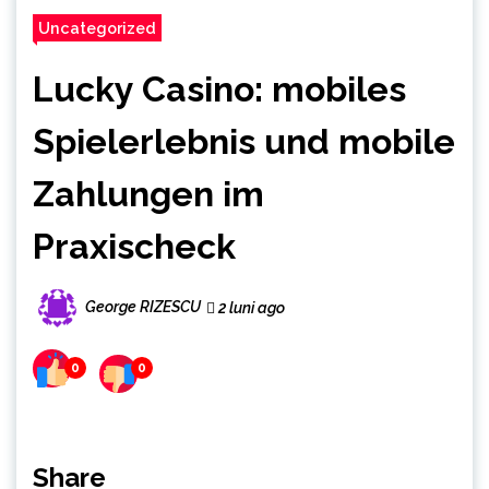
Uncategorized
Lucky Casino: mobiles
Spielerlebnis und mobile
Zahlungen im
Praxischeck
George RIZESCU
2 luni ago
0
0
Share