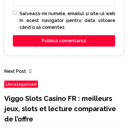
Salvează-mi numele, emailul și site-ul web
în acest navigator pentru data viitoare
când o să comentez.
Next Post
Uncategorized
Viggo Slots Casino FR : meilleurs
jeux, slots et lecture comparative
de l’offre