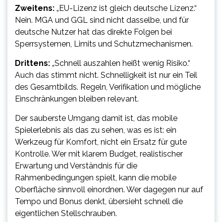
Zweitens:
„EU-Lizenz ist gleich deutsche Lizenz.“
Nein. MGA und GGL sind nicht dasselbe, und für
deutsche Nutzer hat das direkte Folgen bei
Sperrsystemen, Limits und Schutzmechanismen.
Drittens:
„Schnell auszahlen heißt wenig Risiko.“
Auch das stimmt nicht. Schnelligkeit ist nur ein Teil
des Gesamtbilds. Regeln, Verifikation und mögliche
Einschränkungen bleiben relevant.
Der sauberste Umgang damit ist, das mobile
Spielerlebnis als das zu sehen, was es ist: ein
Werkzeug für Komfort, nicht ein Ersatz für gute
Kontrolle. Wer mit klarem Budget, realistischer
Erwartung und Verständnis für die
Rahmenbedingungen spielt, kann die mobile
Oberfläche sinnvoll einordnen. Wer dagegen nur auf
Tempo und Bonus denkt, übersieht schnell die
eigentlichen Stellschrauben.