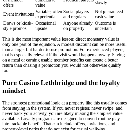
slowly
offers
value
Variable, often
Social players
Not guaranteed
Event invitations
experiential
and regulars
cash value
Draws or kiosk-
Occasional
Anyone already
Outcome is
style promos
upside
on property
uncertain
This is the most important value lesson: direct monetary value is
only one part of the equation. A modest discount can be more useful
than a larger but harder-to-use promotion. For experienced players,
that is especially relevant if the visit would happen anyway. Saving
on a meal or earning usable member benefits can create a better
return than chasing a promotion you would not otherwise qualify
for.
Pure Casino Lethbridge and the loyalty
mindset
The strongest promotional logic at a property like this usually comes
from staying in the system. If you never register, never swipe, and
never track your activity, you are likely missing the simplest value
available. Loyalty programs are designed to convert routine play
into trackable benefit. That can include offers, invitations, and
property-level perks that do not exist for casual walk-ins.