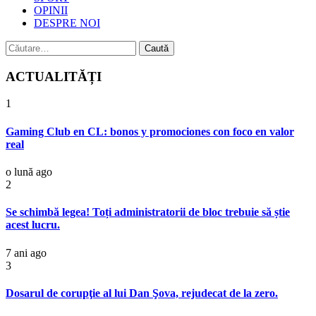
OPINII
DESPRE NOI
Caută
după:
ACTUALITĂȚI
1
Gaming Club en CL: bonos y promociones con foco en valor
real
o lună ago
2
Se schimbă legea! Toți administratorii de bloc trebuie să știe
acest lucru.
7 ani ago
3
Dosarul de corupţie al lui Dan Şova, rejudecat de la zero.