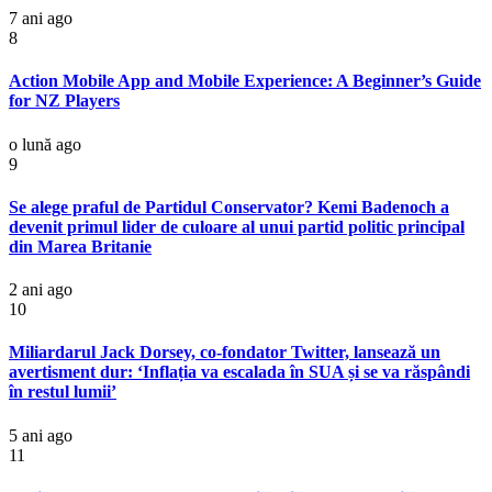
7 ani ago
8
Action Mobile App and Mobile Experience: A Beginner’s Guide
for NZ Players
o lună ago
9
Se alege praful de Partidul Conservator? Kemi Badenoch a
devenit primul lider de culoare al unui partid politic principal
din Marea Britanie
2 ani ago
10
Miliardarul Jack Dorsey, co-fondator Twitter, lansează un
avertisment dur: ‘Inflația va escalada în SUA și se va răspândi
în restul lumii’
5 ani ago
11