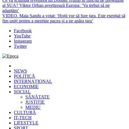
Ce va schimba revenirea lui Donald Trump în funcția de președinte
al SUA? Viktor Orban avertizează Europa: ‘Va trebui să ne
adaptăm’
VIDEO. Maia Sandu a votat: ‘Hoții vor să fure țara. Este esențial să
fim uniți pentru a menține pacea și a ne apăra țara’
Facebook
YouTube
Instagram
Twitter
Epoca
Cele mai noi știri online din România
NEWS
POLITICĂ
INTERNAȚIONAL
ECONOMIE
SOCIAL
SĂNĂTATE
JUSTIȚIE
MEDIU
CULTURĂ
IT-TECH
LIFESTYLE
SPORT