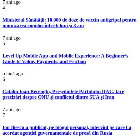
7 ani ago
4
Ministerul Sănătăţii: 10.000 de doze de vaccin antigripal pentru
imunizarea copiilor între 6 luni şi 3 ani
7 ani ago
5
Level Up Mobile App and Mobile Experience: A Beginner’s
Guide to Value, Payments, and Friction
o lună ago
6
Cătălin Ioan Berenghi, Președintele Partidului DAC, face
precizări despre ONU și conflictul dintre SUA și Iran
7 ani ago
7
Ion Iliescu a publicat, pe blogul personal, interviul pe care l-a
acordat agenției guvernamentale de presă din Rusia