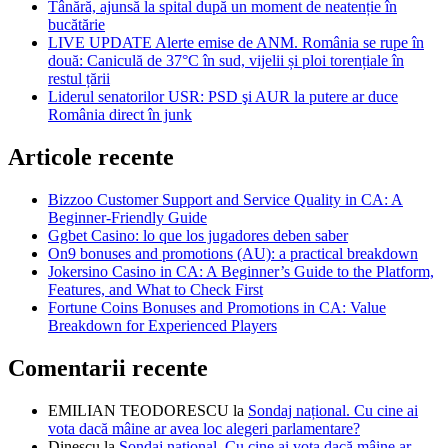
Tânără, ajunsă la spital după un moment de neatenție în
bucătărie
LIVE UPDATE Alerte emise de ANM. România se rupe în
două: Caniculă de 37°C în sud, vijelii și ploi torențiale în
restul țării
Liderul senatorilor USR: PSD şi AUR la putere ar duce
România direct în junk
Articole recente
Bizzoo Customer Support and Service Quality in CA: A
Beginner-Friendly Guide
Ggbet Casino: lo que los jugadores deben saber
On9 bonuses and promotions (AU): a practical breakdown
Jokersino Casino in CA: A Beginner’s Guide to the Platform,
Features, and What to Check First
Fortune Coins Bonuses and Promotions in CA: Value
Breakdown for Experienced Players
Comentarii recente
EMILIAN TEODORESCU
la
Sondaj național. Cu cine ai
vota dacă mâine ar avea loc alegeri parlamentare?
Dinescu
la
Sondaj național. Cu cine ai vota dacă mâine ar