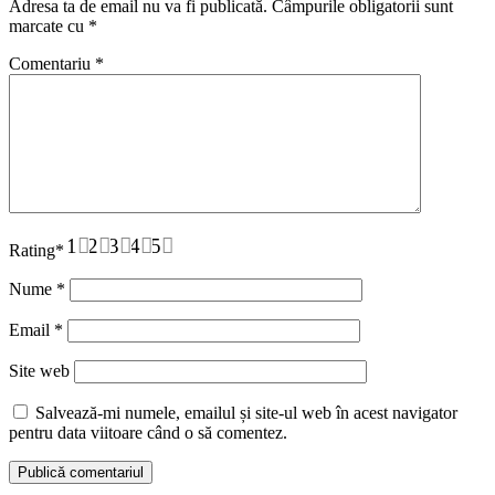
Adresa ta de email nu va fi publicată.
Câmpurile obligatorii sunt
marcate cu
*
Comentariu
*
1
2
3
4
5
Rating
*
Nume
*
Email
*
Site web
Salvează-mi numele, emailul și site-ul web în acest navigator
pentru data viitoare când o să comentez.