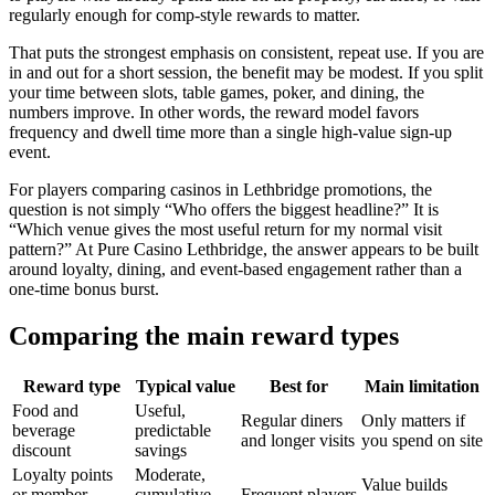
regularly enough for comp-style rewards to matter.
That puts the strongest emphasis on consistent, repeat use. If you are
in and out for a short session, the benefit may be modest. If you split
your time between slots, table games, poker, and dining, the
numbers improve. In other words, the reward model favors
frequency and dwell time more than a single high-value sign-up
event.
For players comparing casinos in Lethbridge promotions, the
question is not simply “Who offers the biggest headline?” It is
“Which venue gives the most useful return for my normal visit
pattern?” At Pure Casino Lethbridge, the answer appears to be built
around loyalty, dining, and event-based engagement rather than a
one-time bonus burst.
Comparing the main reward types
Reward type
Typical value
Best for
Main limitation
Food and
Useful,
Regular diners
Only matters if
beverage
predictable
and longer visits
you spend on site
discount
savings
Loyalty points
Moderate,
Value builds
or member
cumulative
Frequent players