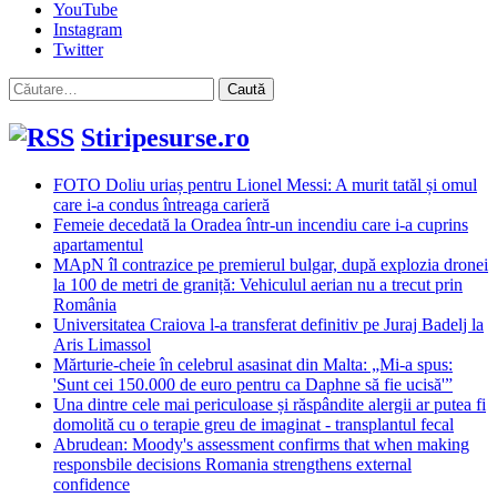
YouTube
Instagram
Twitter
Caută
după:
Stiripesurse.ro
FOTO Doliu uriaș pentru Lionel Messi: A murit tatăl și omul
care i-a condus întreaga carieră
Femeie decedată la Oradea într-un incendiu care i-a cuprins
apartamentul
MApN îl contrazice pe premierul bulgar, după explozia dronei
la 100 de metri de graniță: Vehiculul aerian nu a trecut prin
România
Universitatea Craiova l-a transferat definitiv pe Juraj Badelj la
Aris Limassol
Mărturie-cheie în celebrul asasinat din Malta: „Mi-a spus:
'Sunt cei 150.000 de euro pentru ca Daphne să fie ucisă'”
Una dintre cele mai periculoase și răspândite alergii ar putea fi
domolită cu o terapie greu de imaginat - transplantul fecal
Abrudean: Moody's assessment confirms that when making
responsbile decisions Romania strengthens external
confidence