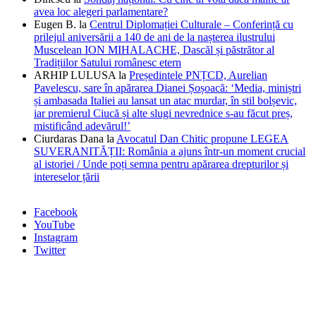
avea loc alegeri parlamentare?
Eugen B.
la
Centrul Diplomației Culturale – Conferință cu
prilejul aniversării a 140 de ani de la nașterea ilustrului
Muscelean ION MIHALACHE, Dascăl și păstrător al
Tradițiilor Satului românesc etern
ARHIP LULUSA
la
Președintele PNȚCD, Aurelian
Pavelescu, sare în apărarea Dianei Șoșoacă: ‘Media, miniștri
și ambasada Italiei au lansat un atac murdar, în stil bolșevic,
iar premierul Ciucă și alte slugi nevrednice s-au făcut preș,
mistificând adevărul!’
Ciurdaras Dana
la
Avocatul Dan Chitic propune LEGEA
SUVERANITĂȚII: România a ajuns într-un moment crucial
al istoriei / Unde poți semna pentru apărarea drepturilor și
intereselor țării
Facebook
YouTube
Instagram
Twitter