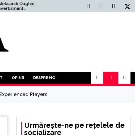
hin,
Situația Politică Actuală
din România: O Analiză
 ”Un Al
Comprehensivă
i Mondial
t decât
cest an va
icipăm la o
or împotriva
T
OPINII
DESPRE NOI
 Experienced Players
Urmărește-ne pe rețelele de
socializare