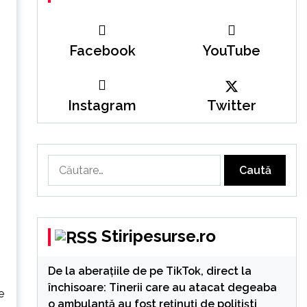
Facebook
YouTube
Instagram
Twitter
Caută
după:
Stiripesurse.ro
De la aberațiile de pe TikTok, direct la
închisoare: Tinerii care au atacat degeaba
e
o ambulanță au fost reținuți de polițiști