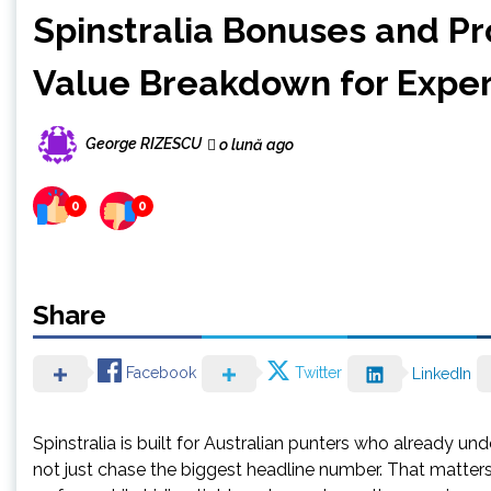
Spinstralia Bonuses and Pr
Value Breakdown for Exper
George RIZESCU
o lună ago
0
0
Share
Facebook
Twitter
LinkedIn
Spinstralia is built for Australian punters who already u
not just chase the biggest headline number. That matter