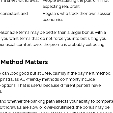
harshest withdrawal
People evaluating the platform, not
expecting real profit
nconsistent and
Regulars who track their own session
economics
 reasonable terms may be better than a larger bonus with a
, you want terms that do not force you into bet sizing you
ur usual comfort level, the promo is probably extracting
 Method Matters
o can look good but still feel clumsy if the payment method
Spinstralia’s AU-friendly methods commonly include
options. That is useful because different punters have
l.
and whether the banking path affects your ability to complet
t withdrawals are slow or over-scrutinised, the bonus may be