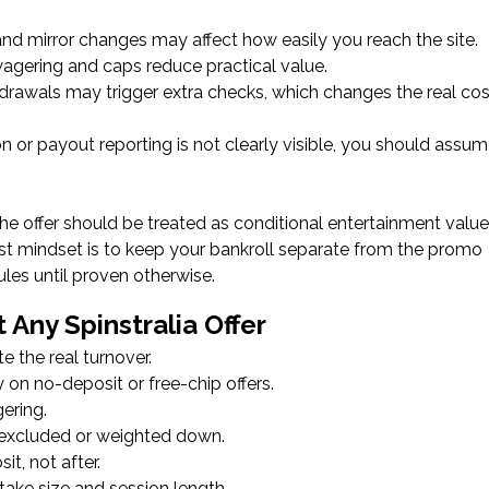
d mirror changes may affect how easily you reach the site.
agering and caps reduce practical value.
drawals may trigger extra checks, which changes the real cos
ion or payout reporting is not clearly visible, you should assu
e offer should be treated as conditional entertainment value
fest mindset is to keep your bankroll separate from the promo
les until proven otherwise.
 Any Spinstralia Offer
 the real turnover.
 on no-deposit or free-chip offers.
ering.
excluded or weighted down.
t, not after.
ake size and session length.