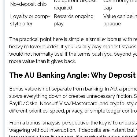
No upfront deposit
Commonly the 
No-deposit chip
required
cap
Loyalty or comp-
Rewards ongoing
Value can be i
style offer
play
opaque
The practical point here is simple: a smaller bonus with
heavy rollover burden. If you usually play modest stakes
would not normally use. If the terms push you beyond yo
more value than it gives back.
The AU Banking Angle: Why Deposit
Bonus value is not separate from banking. In AU, a prom
slows everything down or creates unnecessary friction. 
PayID/Osko, Neosurf, Visa/Mastercard, and crypto-style 
different priorities: speed, privacy, or simple ledger contro
From a bonus-analysis perspective, the key is to underst
wagering without interruption. If deposits are instant bu