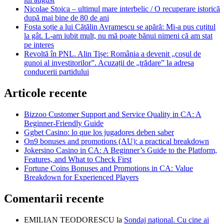
Nicolae Stoica – ultimul mare interbelic / O recuperare istorică
după mai bine de 80 de ani
Fosta soție a lui Cătălin Avramescu se apără: Mi-a pus cuțitul
la gât. L-am iubit mult, nu mă poate bănui nimeni că am stat
pe interes
Revoltă în PNL. Alin Tișe: România a devenit „coșul de
gunoi al investitorilor”. Acuzații de „trădare” la adresa
conducerii partidului
Articole recente
Bizzoo Customer Support and Service Quality in CA: A
Beginner-Friendly Guide
Ggbet Casino: lo que los jugadores deben saber
On9 bonuses and promotions (AU): a practical breakdown
Jokersino Casino in CA: A Beginner’s Guide to the Platform,
Features, and What to Check First
Fortune Coins Bonuses and Promotions in CA: Value
Breakdown for Experienced Players
Comentarii recente
EMILIAN TEODORESCU
la
Sondaj național. Cu cine ai