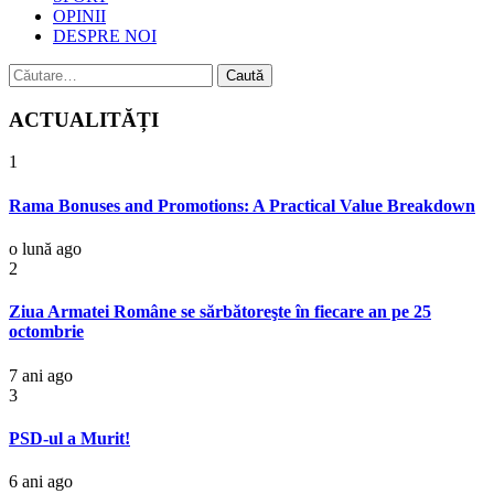
OPINII
DESPRE NOI
Caută
după:
ACTUALITĂȚI
1
Rama Bonuses and Promotions: A Practical Value Breakdown
o lună ago
2
Ziua Armatei Române se sărbătoreşte în fiecare an pe 25
octombrie
7 ani ago
3
PSD-ul a Murit!
6 ani ago