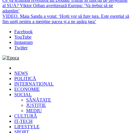
Ce va schimba revenirea lui Donald Trump în funcția de președinte
al SUA? Viktor Orban avertizează Europa: ‘Va trebui să ne
adaptăm’
VIDEO. Maia Sandu a votat: ‘Hoții vor să fure țara. Este esențial să
fim uniți pentru a menține pacea și a ne apăra țara’
Facebook
YouTube
Instagram
Twitter
Epoca
Cele mai noi știri online din România
NEWS
POLITICĂ
INTERNAȚIONAL
ECONOMIE
SOCIAL
SĂNĂTATE
JUSTIȚIE
MEDIU
CULTURĂ
IT-TECH
LIFESTYLE
SPORT