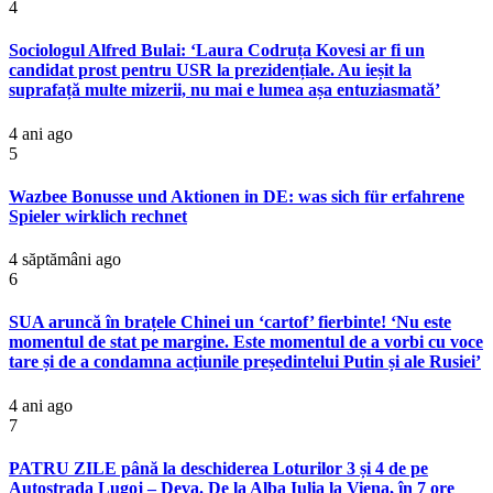
4
Sociologul Alfred Bulai: ‘Laura Codruța Kovesi ar fi un
candidat prost pentru USR la prezidențiale. Au ieșit la
suprafață multe mizerii, nu mai e lumea așa entuziasmată’
4 ani ago
5
Wazbee Bonusse und Aktionen in DE: was sich für erfahrene
Spieler wirklich rechnet
4 săptămâni ago
6
SUA aruncă în brațele Chinei un ‘cartof’ fierbinte! ‘Nu este
momentul de stat pe margine. Este momentul de a vorbi cu voce
tare și de a condamna acțiunile președintelui Putin și ale Rusiei’
4 ani ago
7
PATRU ZILE până la deschiderea Loturilor 3 și 4 de pe
Autostrada Lugoj – Deva. De la Alba Iulia la Viena, în 7 ore