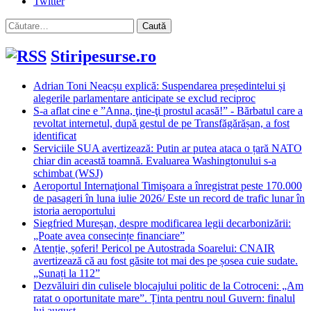
Twitter
Caută
după:
Stiripesurse.ro
Adrian Toni Neacșu explică: Suspendarea președintelui și
alegerile parlamentare anticipate se exclud reciproc
S-a aflat cine e ”Anna, ţine-ţi prostul acasă!” - Bărbatul care a
revoltat internetul, după gestul de pe Transfăgărășan, a fost
identificat
Serviciile SUA avertizează: Putin ar putea ataca o țară NATO
chiar din această toamnă. Evaluarea Washingtonului s-a
schimbat (WSJ)
Aeroportul Internaţional Timişoara a înregistrat peste 170.000
de pasageri în luna iulie 2026/ Este un record de trafic lunar în
istoria aeroportului
Siegfried Mureșan, despre modificarea legii decarbonizării:
„Poate avea consecințe financiare”
Atenție, șoferi! Pericol pe Autostrada Soarelui: CNAIR
avertizează că au fost găsite tot mai des pe șosea cuie sudate.
„Sunați la 112”
Dezvăluiri din culisele blocajului politic de la Cotroceni: „Am
ratat o oportunitate mare”. Ținta pentru noul Guvern: finalul
lui august