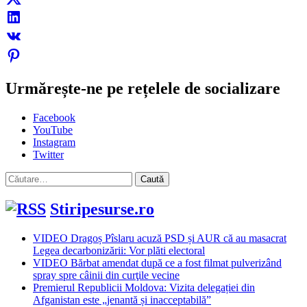
Urmărește-ne pe rețelele de socializare
Facebook
YouTube
Instagram
Twitter
Caută
după:
Stiripesurse.ro
VIDEO Dragoș Pîslaru acuză PSD și AUR că au masacrat
Legea decarbonizării: Vor plăti electoral
VIDEO Bărbat amendat după ce a fost filmat pulverizând
spray spre câinii din curţile vecine
Premierul Republicii Moldova: Vizita delegației din
Afganistan este „jenantă și inacceptabilă”