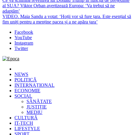
Ce va schimba revenirea lui Donald Trump în funcția de președinte
al SUA? Viktor Orban avertizează Europa: ‘Va trebui să ne
adaptăm’
VIDEO. Maia Sandu a votat: ‘Hoții vor să fure țara. Este esențial să
fim uniți pentru a menține pacea și a ne apăra țara’
Facebook
YouTube
Instagram
Twitter
Epoca
Cele mai noi știri online din România
NEWS
POLITICĂ
INTERNAȚIONAL
ECONOMIE
SOCIAL
SĂNĂTATE
JUSTIȚIE
MEDIU
CULTURĂ
IT-TECH
LIFESTYLE
SPORT