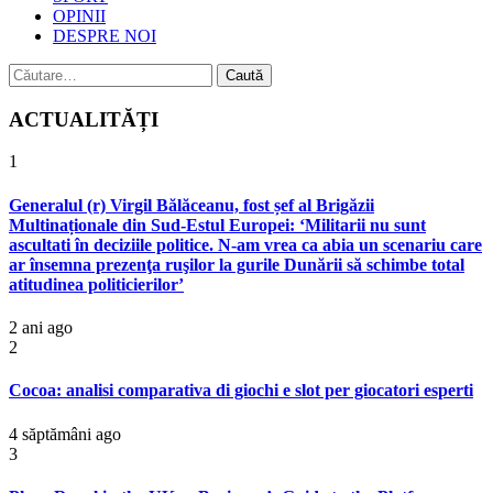
OPINII
DESPRE NOI
Caută
după:
ACTUALITĂȚI
1
Generalul (r) Virgil Bălăceanu, fost șef al Brigăzii
Multinaționale din Sud-Estul Europei: ‘Militarii nu sunt
ascultati în deciziile politice. N-am vrea ca abia un scenariu care
ar însemna prezenţa ruşilor la gurile Dunării să schimbe total
atitudinea politicierilor’
2 ani ago
2
Cocoa: analisi comparativa di giochi e slot per giocatori esperti
4 săptămâni ago
3