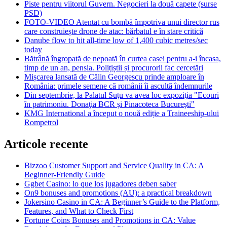
Piste pentru viitorul Guvern. Negocieri la două capete (surse
PSD)
FOTO-VIDEO Atentat cu bombă împotriva unui director rus
care construiește drone de atac: bărbatul e în stare critică
Danube flow to hit all-time low of 1,400 cubic metres/sec
today
Bătrână îngropată de nepoată în curtea casei pentru a-i încasa,
timp de un an, pensia. Polițiștii și procurorii fac cercetări
Mișcarea lansată de Călin Georgescu prinde amploare în
România: primele semene că românii îi ascultă îndemnurile
Din septembrie, la Palatul Suţu va avea loc expoziţia "Ecouri
în patrimoniu. Donaţia BCR şi Pinacoteca Bucureşti"
KMG International a început o nouă ediție a Traineeship-ului
Rompetrol
Articole recente
Bizzoo Customer Support and Service Quality in CA: A
Beginner-Friendly Guide
Ggbet Casino: lo que los jugadores deben saber
On9 bonuses and promotions (AU): a practical breakdown
Jokersino Casino in CA: A Beginner’s Guide to the Platform,
Features, and What to Check First
Fortune Coins Bonuses and Promotions in CA: Value