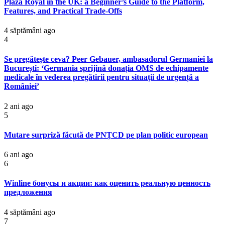
Plaza Royal in the UK: a Beginner’s Guide to the Platform,
Features, and Practical Trade-Offs
4 săptămâni ago
4
Se pregătește ceva? Peer Gebauer, ambasadorul Germaniei la
București: ‘Germania sprijină donația OMS de echipamente
medicale în vederea pregătirii pentru situații de urgență a
României’
2 ani ago
5
Mutare surpriză făcută de PNȚCD pe plan politic european
6 ani ago
6
Winline бонусы и акции: как оценить реальную ценность
предложения
4 săptămâni ago
7