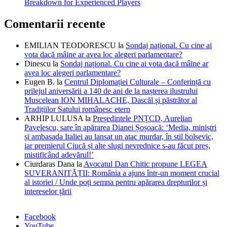
Breakdown for Experienced Players
Comentarii recente
EMILIAN TEODORESCU
la
Sondaj național. Cu cine ai
vota dacă mâine ar avea loc alegeri parlamentare?
Dinescu
la
Sondaj național. Cu cine ai vota dacă mâine ar
avea loc alegeri parlamentare?
Eugen B.
la
Centrul Diplomației Culturale – Conferință cu
prilejul aniversării a 140 de ani de la nașterea ilustrului
Muscelean ION MIHALACHE, Dascăl și păstrător al
Tradițiilor Satului românesc etern
ARHIP LULUSA
la
Președintele PNȚCD, Aurelian
Pavelescu, sare în apărarea Dianei Șoșoacă: ‘Media, miniștri
și ambasada Italiei au lansat un atac murdar, în stil bolșevic,
iar premierul Ciucă și alte slugi nevrednice s-au făcut preș,
mistificând adevărul!’
Ciurdaras Dana
la
Avocatul Dan Chitic propune LEGEA
SUVERANITĂȚII: România a ajuns într-un moment crucial
al istoriei / Unde poți semna pentru apărarea drepturilor și
intereselor țării
Facebook
YouTube