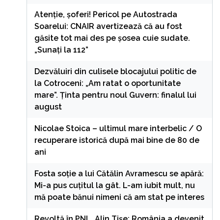
Atenție, șoferi! Pericol pe Autostrada
Soarelui: CNAIR avertizează că au fost
găsite tot mai des pe șosea cuie sudate.
„Sunați la 112”
Dezvăluiri din culisele blocajului politic de
la Cotroceni: „Am ratat o oportunitate
mare”. Ținta pentru noul Guvern: finalul lui
august
Nicolae Stoica – ultimul mare interbelic / O
recuperare istorică după mai bine de 80 de
ani
Fosta soție a lui Cătălin Avramescu se apără:
Mi-a pus cuțitul la gât. L-am iubit mult, nu
mă poate bănui nimeni că am stat pe interes
Revoltă în PNL. Alin Tișe: România a devenit