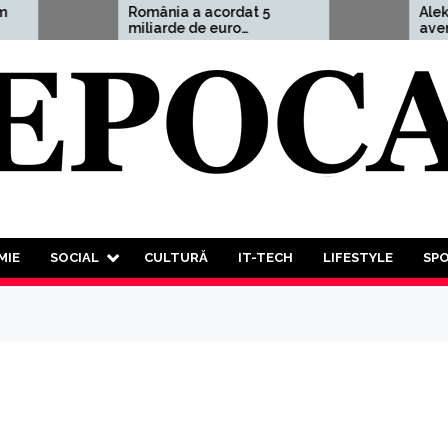
România a acordat 5
Aleksandr Dug
miliarde de euro
avertisment
Ucrainei, adică 1,5% din
cutremurător:
PIB
Treilea Războ
este mai mult
probabil. În a
trebui să part
luptă a tuturo
tuturor”
MIE
SOCIAL
CULTURĂ
IT-TECH
LIFESTYLE
SP