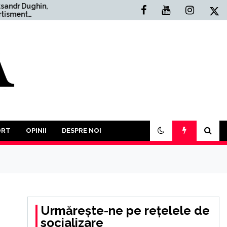
hin,
Situația Politică Actuală
din România: O Analiză
 ”Un Al
Comprehensivă
i Mondial
 decât
cest an va
icipăm la o
r împotriva
ORT
OPINII
DESPRE NOI
Urmărește-ne pe rețelele de
socializare