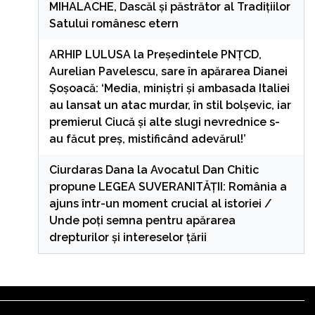
MIHALACHE, Dascăl și păstrător al Tradițiilor
Satului românesc etern
ARHIP LULUSA
la
Președintele PNȚCD,
Aurelian Pavelescu, sare în apărarea Dianei
Șoșoacă: ‘Media, miniștri și ambasada Italiei
au lansat un atac murdar, în stil bolșevic, iar
premierul Ciucă și alte slugi nevrednice s-
au făcut preș, mistificând adevărul!’
Ciurdaras Dana
la
Avocatul Dan Chitic
propune LEGEA SUVERANITĂȚII: România a
ajuns într-un moment crucial al istoriei /
Unde poți semna pentru apărarea
drepturilor și intereselor țării