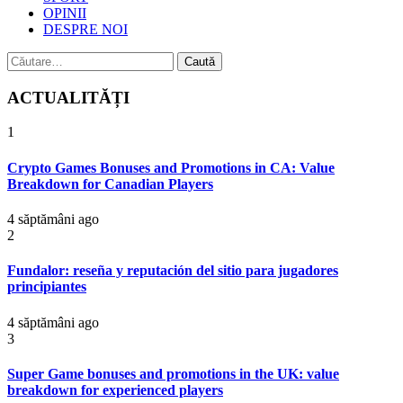
OPINII
DESPRE NOI
Caută
după:
ACTUALITĂȚI
1
Crypto Games Bonuses and Promotions in CA: Value
Breakdown for Canadian Players
4 săptămâni ago
2
Fundalor: reseña y reputación del sitio para jugadores
principiantes
4 săptămâni ago
3
Super Game bonuses and promotions in the UK: value
breakdown for experienced players