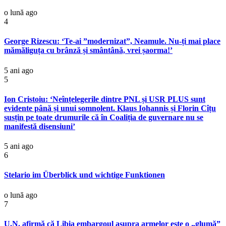
o lună ago
4
George Rizescu: ‘Te-ai ”modernizat”, Neamule. Nu-ți mai place
mămăliguța cu brânză și smântână, vrei șaorma!’
5 ani ago
5
Ion Cristoiu: ‘Neînțelegerile dintre PNL și USR PLUS sunt
evidente până și unui somnolent. Klaus Iohannis și Florin Cîțu
susțin pe toate drumurile că în Coaliția de guvernare nu se
manifestă disensiuni’
5 ani ago
6
Stelario im Überblick und wichtige Funktionen
o lună ago
7
U.N. afirmă că Libia embargoul asupra armelor este o „glumă”