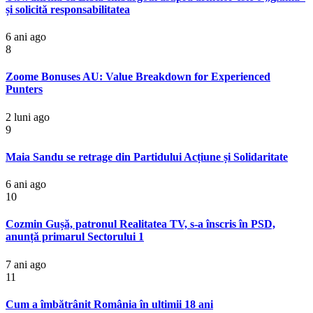
și solicită responsabilitatea
6 ani ago
8
Zoome Bonuses AU: Value Breakdown for Experienced
Punters
2 luni ago
9
Maia Sandu se retrage din Partidului Acțiune și Solidaritate
6 ani ago
10
Cozmin Gușă, patronul Realitatea TV, s-a înscris în PSD,
anunță primarul Sectorului 1
7 ani ago
11
Cum a îmbătrânit România în ultimii 18 ani