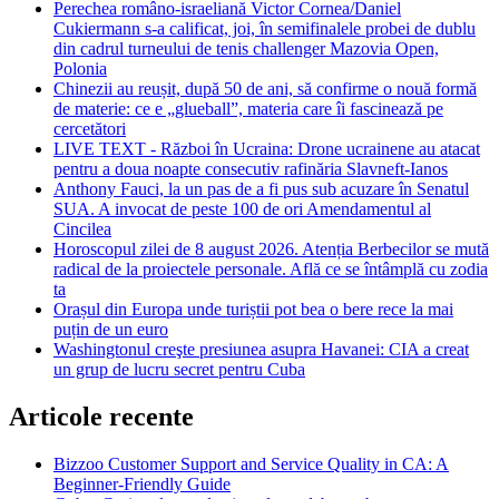
Perechea româno-israeliană Victor Cornea/Daniel
Cukiermann s-a calificat, joi, în semifinalele probei de dublu
din cadrul turneului de tenis challenger Mazovia Open,
Polonia
Chinezii au reușit, după 50 de ani, să confirme o nouă formă
de materie: ce e „glueball”, materia care îi fascinează pe
cercetători
LIVE TEXT - Război în Ucraina: Drone ucrainene au atacat
pentru a doua noapte consecutiv rafinăria Slavneft-Ianos
Anthony Fauci, la un pas de a fi pus sub acuzare în Senatul
SUA. A invocat de peste 100 de ori Amendamentul al
Cincilea
Horoscopul zilei de 8 august 2026. Atenția Berbecilor se mută
radical de la proiectele personale. Află ce se întâmplă cu zodia
ta
Orașul din Europa unde turiștii pot bea o bere rece la mai
puțin de un euro
Washingtonul creşte presiunea asupra Havanei: CIA a creat
un grup de lucru secret pentru Cuba
Articole recente
Bizzoo Customer Support and Service Quality in CA: A
Beginner-Friendly Guide