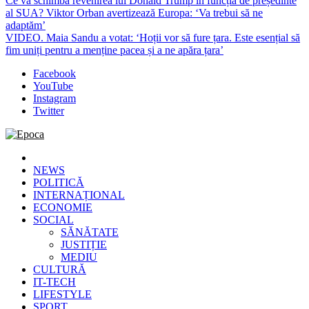
Ce va schimba revenirea lui Donald Trump în funcția de președinte
al SUA? Viktor Orban avertizează Europa: ‘Va trebui să ne
adaptăm’
VIDEO. Maia Sandu a votat: ‘Hoții vor să fure țara. Este esențial să
fim uniți pentru a menține pacea și a ne apăra țara’
Facebook
YouTube
Instagram
Twitter
Epoca
Cele mai noi știri online din România
NEWS
POLITICĂ
INTERNAȚIONAL
ECONOMIE
SOCIAL
SĂNĂTATE
JUSTIȚIE
MEDIU
CULTURĂ
IT-TECH
LIFESTYLE
SPORT