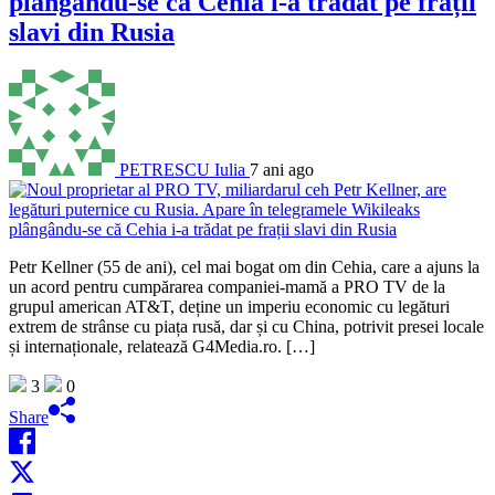
plângându-se că Cehia i-a trădat pe frații
slavi din Rusia
PETRESCU Iulia
7 ani ago
Petr Kellner (55 de ani), cel mai bogat om din Cehia, care a ajuns la
un acord pentru cumpărarea companiei-mamă a PRO TV de la
grupul american AT&T, deține un imperiu economic cu legături
extrem de strânse cu piața rusă, dar și cu China, potrivit presei locale
și internaționale, relatează G4Media.ro. […]
3
0
Share