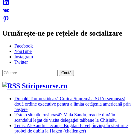
Urmărește-ne pe rețelele de socializare
Facebook
YouTube
Instagram
Twitter
Caută
după:
Stiripesurse.ro
Donald Trump sfidează Curtea Supremă a SUA: semnează
două ordine executive pentru a limita cetățenia americană prin
naștere
'Este o situație rușinoasă': Maia Sandu, reacție dură în
scandalul legat de vizita delegației talibane la Chișinău
Tenis: Alexandru Jecan şi Bogdan Pavel, învinşi în sferturile
probei de dublu la Hagen (challenger)