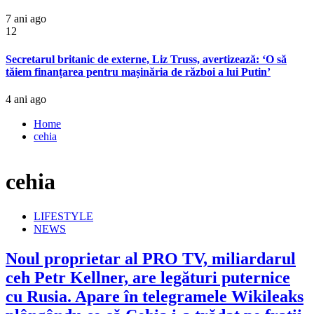
7 ani ago
12
Secretarul britanic de externe, Liz Truss, avertizează: ‘O să
tăiem finanțarea pentru mașinăria de război a lui Putin’
4 ani ago
Home
cehia
cehia
LIFESTYLE
NEWS
Noul proprietar al PRO TV, miliardarul
ceh Petr Kellner, are legături puternice
cu Rusia. Apare în telegramele Wikileaks