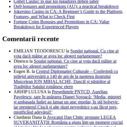
Ggbet Casino: lo que los jugadores deben saber
On9 bonuses and promotions (AU): a practical breakdown
Jokersino Casino in CA: A Beginner’s Guide to the Platform,
Features, and What to Check First
Fortune Coins Bonuses and Promotions in CA: Value
Breakdown for Experienced Players
Comentarii recente
EMILIAN TEODORESCU
la
Sondaj național. Cu cine ai
vota dacă mâine ar avea loc alegeri parlamentare?
Dinescu
la
Sondaj național. Cu cine ai vota dacă mâine ar
avea loc alegeri parlamentare?
Eugen B.
la
Centrul Diplomației Culturale – Conferință cu
prilejul aniversării a 140 de ani de la nașterea ilustrului
Muscelean ION MIHALACHE, Dascăl și păstrător al
Tradițiilor Satului românesc etern
ARHIP LULUSA
la
Președintele PNȚCD, Aurelian
Pavelescu, sare în apărarea Dianei Șoșoacă: ‘Media, miniștri
și ambasada Italiei au lansat un atac murdar, în stil bolșevic,
iar premierul Ciucă și alte slugi nevrednice s-au făcut preș,
mistificând adevărul!’
Ciurdaras Dana
la
Avocatul Dan Chitic propune LEGEA
SUVERANITĂȚII: România a ajuns într-un moment crucial