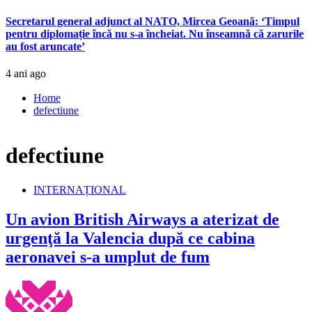
Secretarul general adjunct al NATO, Mircea Geoană: ‘Timpul
pentru diplomație încă nu s-a încheiat. Nu înseamnă că zarurile
au fost aruncate’
4 ani ago
Home
defectiune
defectiune
INTERNAȚIONAL
Un avion British Airways a aterizat de
urgenţă la Valencia după ce cabina
aeronavei s-a umplut de fum