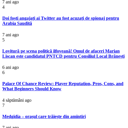
7 ani ago
4
Doi foști angajați ai Twitter au fost acuzați de spionaj pentru
Arabia Saudită
7 ani ago
5
Lovitură pe scena politică ilfoveană! Omul de afaceri Marian
Liscan este candidatul PNȚCD pentru Consiliul Local Brănești
6 ani ago
6
Palace Of Chance Review: Player Reputation, Pros, Cons, and
What Beginners Should Know
4 săptămâni ago
7
Medgidia – orașul care trăiește din amintiri
7 ani ago