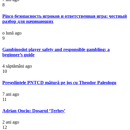
8
Pinco безопасность игроков и ответственная игра: честный
разбор для начинающих
o lună ago
9
Gambinoslot player safety and responsible gambling: a
beginner’s guide
4 săptămâni ago
10
Președintele PNȚCD mătură pe jos cu Theodor Paleologu
7 ani ago
11
Adrian Onciu: Dosarul ‘Terheș’
2 ani ago
12