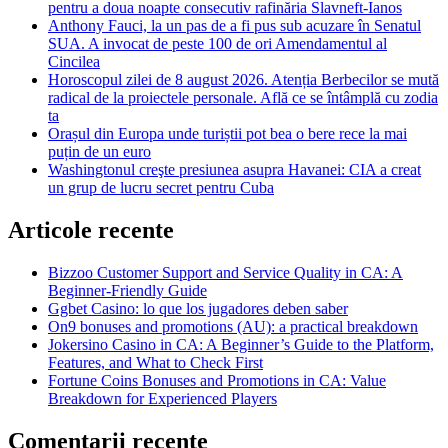
pentru a doua noapte consecutiv rafinăria Slavneft-Ianos
Anthony Fauci, la un pas de a fi pus sub acuzare în Senatul
SUA. A invocat de peste 100 de ori Amendamentul al
Cincilea
Horoscopul zilei de 8 august 2026. Atenția Berbecilor se mută
radical de la proiectele personale. Află ce se întâmplă cu zodia
ta
Orașul din Europa unde turiștii pot bea o bere rece la mai
puțin de un euro
Washingtonul creşte presiunea asupra Havanei: CIA a creat
un grup de lucru secret pentru Cuba
Articole recente
Bizzoo Customer Support and Service Quality in CA: A
Beginner-Friendly Guide
Ggbet Casino: lo que los jugadores deben saber
On9 bonuses and promotions (AU): a practical breakdown
Jokersino Casino in CA: A Beginner’s Guide to the Platform,
Features, and What to Check First
Fortune Coins Bonuses and Promotions in CA: Value
Breakdown for Experienced Players
Comentarii recente