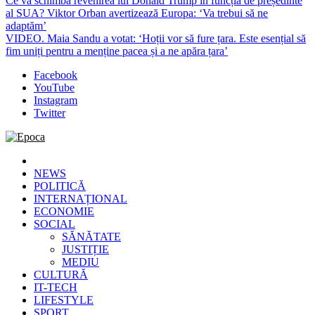
Ce va schimba revenirea lui Donald Trump în funcția de președinte
al SUA? Viktor Orban avertizează Europa: ‘Va trebui să ne
adaptăm’
VIDEO. Maia Sandu a votat: ‘Hoții vor să fure țara. Este esențial să
fim uniți pentru a menține pacea și a ne apăra țara’
Facebook
YouTube
Instagram
Twitter
Epoca
Cele mai noi știri online din România
NEWS
POLITICĂ
INTERNAȚIONAL
ECONOMIE
SOCIAL
SĂNĂTATE
JUSTIȚIE
MEDIU
CULTURĂ
IT-TECH
LIFESTYLE
SPORT