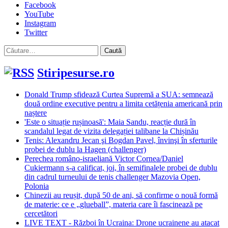
Facebook
YouTube
Instagram
Twitter
Caută
după:
Stiripesurse.ro
Donald Trump sfidează Curtea Supremă a SUA: semnează
două ordine executive pentru a limita cetățenia americană prin
naștere
'Este o situație rușinoasă': Maia Sandu, reacție dură în
scandalul legat de vizita delegației talibane la Chișinău
Tenis: Alexandru Jecan şi Bogdan Pavel, învinşi în sferturile
probei de dublu la Hagen (challenger)
Perechea româno-israeliană Victor Cornea/Daniel
Cukiermann s-a calificat, joi, în semifinalele probei de dublu
din cadrul turneului de tenis challenger Mazovia Open,
Polonia
Chinezii au reușit, după 50 de ani, să confirme o nouă formă
de materie: ce e „glueball”, materia care îi fascinează pe
cercetători
LIVE TEXT - Război în Ucraina: Drone ucrainene au atacat