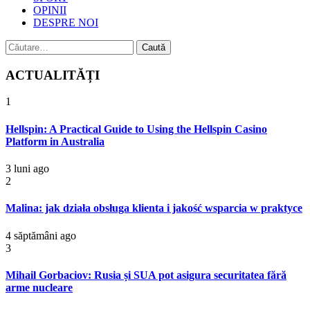
OPINII
DESPRE NOI
Caută
după:
ACTUALITĂȚI
1
Hellspin: A Practical Guide to Using the Hellspin Casino
Platform in Australia
3 luni ago
2
Malina: jak działa obsługa klienta i jakość wsparcia w praktyce
4 săptămâni ago
3
Mihail Gorbaciov: Rusia și SUA pot asigura securitatea fără
arme nucleare