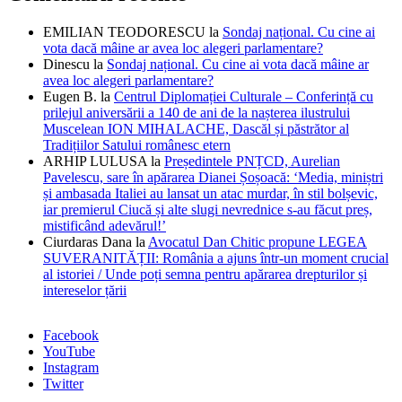
EMILIAN TEODORESCU
la
Sondaj național. Cu cine ai
vota dacă mâine ar avea loc alegeri parlamentare?
Dinescu
la
Sondaj național. Cu cine ai vota dacă mâine ar
avea loc alegeri parlamentare?
Eugen B.
la
Centrul Diplomației Culturale – Conferință cu
prilejul aniversării a 140 de ani de la nașterea ilustrului
Muscelean ION MIHALACHE, Dascăl și păstrător al
Tradițiilor Satului românesc etern
ARHIP LULUSA
la
Președintele PNȚCD, Aurelian
Pavelescu, sare în apărarea Dianei Șoșoacă: ‘Media, miniștri
și ambasada Italiei au lansat un atac murdar, în stil bolșevic,
iar premierul Ciucă și alte slugi nevrednice s-au făcut preș,
mistificând adevărul!’
Ciurdaras Dana
la
Avocatul Dan Chitic propune LEGEA
SUVERANITĂȚII: România a ajuns într-un moment crucial
al istoriei / Unde poți semna pentru apărarea drepturilor și
intereselor țării
Facebook
YouTube
Instagram
Twitter