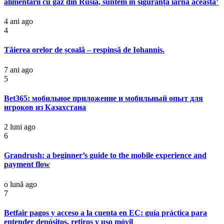
alimentării cu gaz din Rusia, suntem în siguranță iarna aceasta’
4 ani ago
4
Tăierea orelor de școală – respinsă de Iohannis.
7 ani ago
5
Bet365: мобильное приложение и мобильный опыт для
игроков из Казахстана
2 luni ago
6
Grandrush: a beginner’s guide to the mobile experience and
payment flow
o lună ago
7
Betfair pagos y acceso a la cuenta en EC: guía práctica para
entender depósitos, retiros y uso móvil