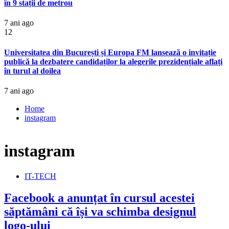
în 9 stații de metrou
7 ani ago
12
Universitatea din București și Europa FM lansează o invitație
publică la dezbatere candidaților la alegerile prezidențiale aflați
în turul al doilea
7 ani ago
Home
instagram
instagram
IT-TECH
Facebook a anunțat în cursul acestei
săptămâni că își va schimba designul
logo-ului