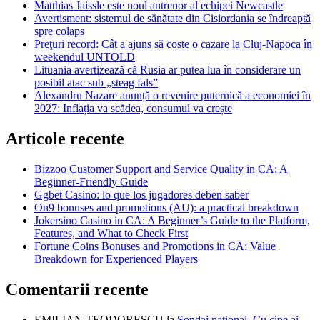
Matthias Jaissle este noul antrenor al echipei Newcastle
Avertisment: sistemul de sănătate din Cisiordania se îndreaptă
spre colaps
Preţuri record: Cât a ajuns să coste o cazare la Cluj-Napoca în
weekendul UNTOLD
Lituania avertizează că Rusia ar putea lua în considerare un
posibil atac sub „steag fals”
Alexandru Nazare anunță o revenire puternică a economiei în
2027: Inflația va scădea, consumul va crește
Articole recente
Bizzoo Customer Support and Service Quality in CA: A
Beginner-Friendly Guide
Ggbet Casino: lo que los jugadores deben saber
On9 bonuses and promotions (AU): a practical breakdown
Jokersino Casino in CA: A Beginner’s Guide to the Platform,
Features, and What to Check First
Fortune Coins Bonuses and Promotions in CA: Value
Breakdown for Experienced Players
Comentarii recente
EMILIAN TEODORESCU
la
Sondaj național. Cu cine ai