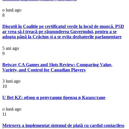
o lună ago
8
Discuții în Coaliție pe certificatul verde la locul de muncă. PSD
ar vrea să-l treacă pe răspunderea Guvernului, pentru a se
adopta până la Crăciun și a se evita dezbaterile parlamentare
5 ani ago
9
Betway CA Games and Slots Review: Comparing Value,
Variety, and Control for Canadian Players
3 luni ago
10
U Bet KZ: обзор и репутация бренда в Казахстане
o lună ago
11
Metrorex a implementat sistemul de plată cu cardul contactless