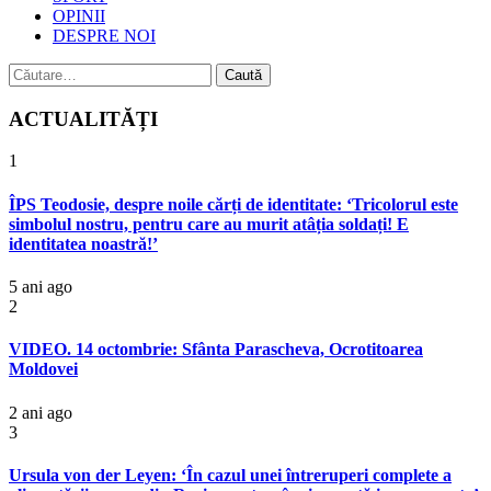
OPINII
DESPRE NOI
Caută
după:
ACTUALITĂȚI
1
ÎPS Teodosie, despre noile cărți de identitate: ‘Tricolorul este
simbolul nostru, pentru care au murit atâția soldați! E
identitatea noastră!’
5 ani ago
2
VIDEO. 14 octombrie: Sfânta Parascheva, Ocrotitoarea
Moldovei
2 ani ago
3
Ursula von der Leyen: ‘În cazul unei întreruperi complete a