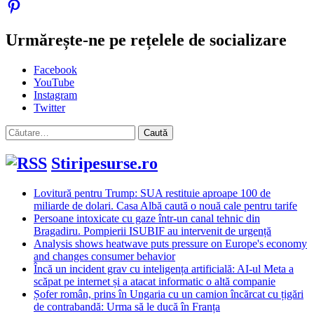
Urmărește-ne pe rețelele de socializare
Facebook
YouTube
Instagram
Twitter
Caută
după:
Stiripesurse.ro
Lovitură pentru Trump: SUA restituie aproape 100 de
miliarde de dolari. Casa Albă caută o nouă cale pentru tarife
Persoane intoxicate cu gaze într-un canal tehnic din
Bragadiru. Pompierii ISUBIF au intervenit de urgență
Analysis shows heatwave puts pressure on Europe's economy
and changes consumer behavior
Încă un incident grav cu inteligența artificială: AI-ul Meta a
scăpat pe internet și a atacat informatic o altă companie
Șofer român, prins în Ungaria cu un camion încărcat cu țigări
de contrabandă: Urma să le ducă în Franța