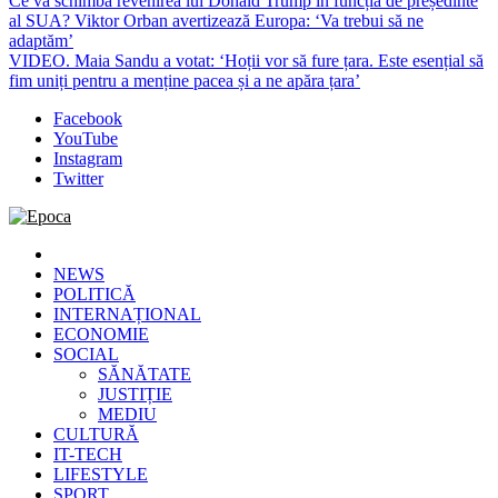
Ce va schimba revenirea lui Donald Trump în funcția de președinte
al SUA? Viktor Orban avertizează Europa: ‘Va trebui să ne
adaptăm’
VIDEO. Maia Sandu a votat: ‘Hoții vor să fure țara. Este esențial să
fim uniți pentru a menține pacea și a ne apăra țara’
Facebook
YouTube
Instagram
Twitter
Epoca
Cele mai noi știri online din România
NEWS
POLITICĂ
INTERNAȚIONAL
ECONOMIE
SOCIAL
SĂNĂTATE
JUSTIȚIE
MEDIU
CULTURĂ
IT-TECH
LIFESTYLE
SPORT