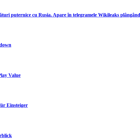
turi puternice cu Rusia. Apare în telegramele Wikileaks plângându-
kdown
Play Value
ür Einsteiger
rblick