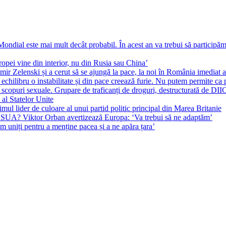
ial este mai mult decât probabil. În acest an va trebui să participăm l
pei vine din interior, nu din Rusia sau China’
r Zelenski și a cerut să se ajungă la pace, la noi în România imediat au 
echilibru o instabilitate și din pace creează furie. Nu putem permite ca 
 scopuri sexuale. Grupare de traficanți de droguri, destructurată de DI
 al Statelor Unite
l lider de culoare al unui partid politic principal din Marea Britanie
l SUA? Viktor Orban avertizează Europa: ‘Va trebui să ne adaptăm’
m uniți pentru a menține pacea și a ne apăra țara’