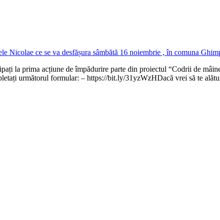
cipați la prima acțiune de împădurire parte din proiectul “Codrii de mâin
etați următorul formular: – https://bit.ly/31yzWzHDacă vrei să te alătu