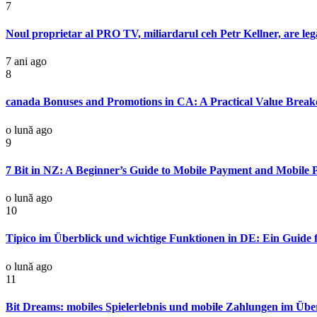
7
Noul proprietar al PRO TV, miliardarul ceh Petr Kellner, are legă
7 ani ago
8
canada Bonuses and Promotions in CA: A Practical Value Brea
o lună ago
9
7 Bit in NZ: A Beginner’s Guide to Mobile Payment and Mobile 
o lună ago
10
Tipico im Überblick und wichtige Funktionen in DE: Ein Guide f
o lună ago
11
Bit Dreams: mobiles Spielerlebnis und mobile Zahlungen im Übe