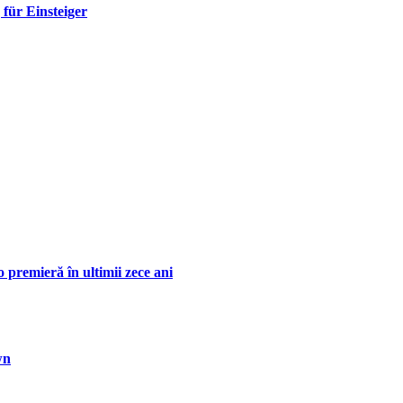
für Einsteiger
 premieră în ultimii zece ani
wn