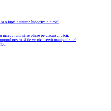
a o luptă a tuturor împotriva tuturor”
început unii să se plieze pe discursul păcii.
poporul nostru să fie veșnic aservit manipulărilor’
ICOT