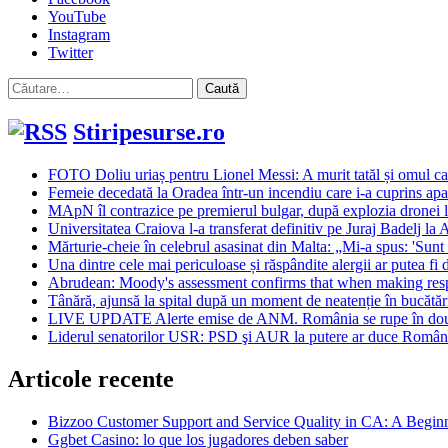
YouTube
Instagram
Twitter
Caută
după:
Stiripesurse.ro
FOTO Doliu uriaș pentru Lionel Messi: A murit tatăl și omul car
Femeie decedată la Oradea într-un incendiu care i-a cuprins ap
MApN îl contrazice pe premierul bulgar, după explozia dronei l
Universitatea Craiova l-a transferat definitiv pe Juraj Badelj la
Mărturie-cheie în celebrul asasinat din Malta: „Mi-a spus: 'Sunt
Una dintre cele mai periculoase și răspândite alergii ar putea fi 
Abrudean: Moody's assessment confirms that when making resp
Tânără, ajunsă la spital după un moment de neatenție în bucătăr
LIVE UPDATE Alerte emise de ANM. România se rupe în două: Cani
Liderul senatorilor USR: PSD şi AUR la putere ar duce România
Articole recente
Bizzoo Customer Support and Service Quality in CA: A Begin
Ggbet Casino: lo que los jugadores deben saber