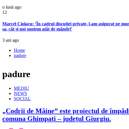
o lună ago
12
Marcel Ciolacu: ‘În cadrul discuției private, l-am asigurat pe mon
sa, cât și noi suntem atât de mândri’
3 ani ago
Home
padure
padure
MEDIU
NEWS
SOCIAL
„Codrii de Mâine” este proiectul de împădu
comuna Ghimpați – județul Giurgiu.