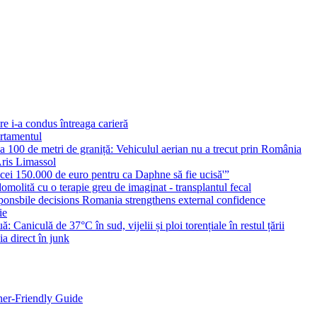
e i-a condus întreaga carieră
artamentul
a 100 de metri de graniță: Vehiculul aerian nu a trecut prin România
 Aris Limassol
 cei 150.000 de euro pentru ca Daphne să fie ucisă'”
domolită cu o terapie greu de imaginat - transplantul fecal
onsbile decisions Romania strengthens external confidence
ie
culă de 37°C în sud, vijelii și ploi torențiale în restul țării
 direct în junk
ner-Friendly Guide