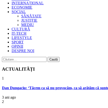
INTERNAȚIONAL
ECONOMIE
SOCIAL
SĂNĂTATE
JUSTIȚIE
MEDIU
CULTURĂ
IT-TECH
LIFESTYLE
SPORT
OPINII
DESPRE NOI
Caută
după:
ACTUALITĂȚI
1
Dan Dungaciu: ‘Tăcem ca să nu provocăm, ca să arătăm că suntem 
3 ani ago
2