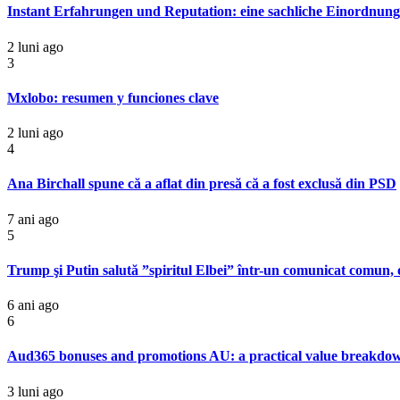
Instant Erfahrungen und Reputation: eine sachliche Einordnung 
2 luni ago
3
Mxlobo: resumen y funciones clave
2 luni ago
4
Ana Birchall spune că a aflat din presă că a fost exclusă din PSD
7 ani ago
5
Trump şi Putin salută ”spiritul Elbei” într-un comunicat comun, o
6 ani ago
6
Aud365 bonuses and promotions AU: a practical value breakdo
3 luni ago