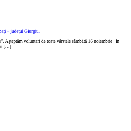
e”. Așteptăm voluntari de toate vârstele sâmbătă 16 noiembrie , în
ri […]