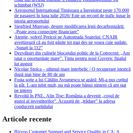
schimbat (WSJ)
Aeroportul Internaţional Timişoara a înregistrat peste 170.000
de pasageri în luna iulie 2026/ Este un record de trafic lunar în
istoria aeroportului
Siegfried Mureșan, despre modificarea legii decarbonizării:
„Poate avea consecințe financiare”
Atenție, șoferi! Pericol pe Autostrada Soarelui: CNAIR
avertizează că au fost găsite tot mai des pe șosea cuie sudate.
„Sunați la 112”
Dezvăluiri din culisele blocajului politic de la Cotroceni: „Am
ratat o oportunitate mare”. Ținta pentru noul Guvern: finalul
lui august
Nicolae Stoica – ultimul mare interbelic / O recuperare istorică
după mai bine de 80 de ani
Fosta soție a lui Cătălin Avramescu se apără: Mi-a pus cuțitul
la gât. L-am iubit mult, nu mă poate bănui nimeni că am stat
pe interes
Revoltă în PNL. Alin Tișe: România a devenit „coșul de
gunoi al investitorilor”. Acuzații de „trădare” la adresa
conducerii partidului
Articole recente
Bizzoo Customer Support and Service Quality in CA: A