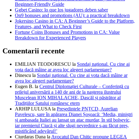
Beginner-Friendly Guide
Ggbet Casino: lo que los jugadores deben saber
On9 bonuses and promotions (AU): a practical breakdown
Jokersino Casino in CA: A Beginner’s Guide to the Platform,
Features, and What to Check First
Fortune Coins Bonuses and Promotions in CA: Value
Breakdown for Experienced Players
Comentarii recente
EMILIAN TEODORESCU
la
Sondaj național. Cu cine ai
vota dacă mâine ar avea loc alegeri parlamentare?
Dinescu
la
Sondaj național. Cu cine ai vota dacă mâine ar
avea loc alegeri parlamentare?
Eugen B.
la
Centrul Diplomației Culturale – Conferință cu
prilejul aniversării a 140 de ani de la nașterea ilustrului
Muscelean ION MIHALACHE, Dascăl și păstrător al
Tradițiilor Satului românesc etern
ARHIP LULUSA
la
Președintele PNȚCD, Aurelian
Pavelescu, sare în apărarea Dianei Șoșoacă: ‘Media, miniștri
și ambasada Italiei au lansat un atac murdar, în stil bolșevic,
iar premierul Ciucă și alte slugi nevrednice s-au făcut preș,
mistificând adevărul!’
Ciurdaras Dana
la
Avocatul Dan Chitic propune LEGEA