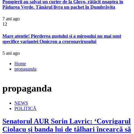
Pompierii au salvat un curier de la Glovo, rătăcit noaptea în
Pădurea Verde. Tânărul livra un pachet în Dumbrăvița
7 ani ago
12
Mare atenție! Pierderea gustului și a mirosului nu mai sunt
specifice variantei Omicron a croronavirusului
5 ani ago
Home
propaganda
propaganda
NEWS
POLITICĂ
Senatorul AUR Sorin Lavric: ‘Covrigarul
Ciolacu și banda lui de tâlhari încearcă să