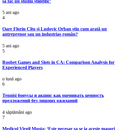
să fac un studiu științific’
5 ani ago
4
Oare Florin Cîțu și Ludovic Orban știu cum arată un
antreprenor sau un industriaș român?
5 ani ago
5
Roobet Games and Slots in CA: Comparison Analysis for
Experienced Players
o lună ago
6
Tennisi бонусы и акции: как оценивать ценность
предложений без лишних ожиданий
4 săptămâni ago
7
Medicul Virgil Musta: ‘Este necesar sa se ia aceste masuri