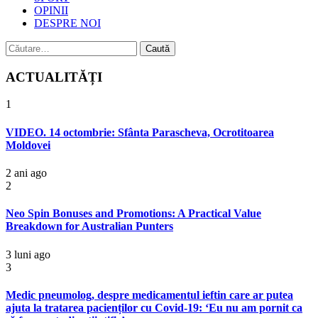
OPINII
DESPRE NOI
Caută
după:
ACTUALITĂȚI
1
VIDEO. 14 octombrie: Sfânta Parascheva, Ocrotitoarea
Moldovei
2 ani ago
2
Neo Spin Bonuses and Promotions: A Practical Value
Breakdown for Australian Punters
3 luni ago
3
Medic pneumolog, despre medicamentul ieftin care ar putea
ajuta la tratarea pacienților cu Covid-19: ‘Eu nu am pornit ca