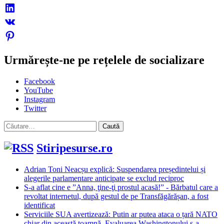
Urmărește-ne pe rețelele de socializare
Facebook
YouTube
Instagram
Twitter
Caută
după:
Stiripesurse.ro
Adrian Toni Neacșu explică: Suspendarea președintelui și
alegerile parlamentare anticipate se exclud reciproc
S-a aflat cine e ”Anna, ţine-ţi prostul acasă!” - Bărbatul care a
revoltat internetul, după gestul de pe Transfăgărășan, a fost
identificat
Serviciile SUA avertizează: Putin ar putea ataca o țară NATO
chiar din această toamnă. Evaluarea Washingtonului s-a