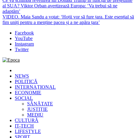
Ce va schimba revenirea lui Donald Trump în funcția de președinte
al SUA? Viktor Orban avertizează Europa: ‘Va trebui să ne
adaptăm’
VIDEO. Maia Sandu a votat: ‘Hoții vor să fure țara. Este esențial să
fim uniți pentru a menține pacea și a ne apăra țara’
Facebook
YouTube
Instagram
Twitter
Epoca
Cele mai noi știri online din România
NEWS
POLITICĂ
INTERNAȚIONAL
ECONOMIE
SOCIAL
SĂNĂTATE
JUSTIȚIE
MEDIU
CULTURĂ
IT-TECH
LIFESTYLE
SPORT