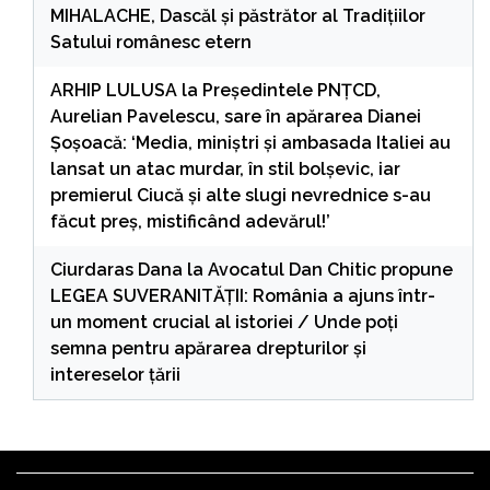
MIHALACHE, Dascăl și păstrător al Tradițiilor
Satului românesc etern
ARHIP LULUSA
la
Președintele PNȚCD,
Aurelian Pavelescu, sare în apărarea Dianei
Șoșoacă: ‘Media, miniștri și ambasada Italiei au
lansat un atac murdar, în stil bolșevic, iar
premierul Ciucă și alte slugi nevrednice s-au
făcut preș, mistificând adevărul!’
Ciurdaras Dana
la
Avocatul Dan Chitic propune
LEGEA SUVERANITĂȚII: România a ajuns într-
un moment crucial al istoriei / Unde poți
semna pentru apărarea drepturilor și
intereselor țării