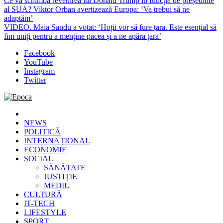
Ce va schimba revenirea lui Donald Trump în funcția de președinte
al SUA? Viktor Orban avertizează Europa: ‘Va trebui să ne
adaptăm’
VIDEO. Maia Sandu a votat: ‘Hoții vor să fure țara. Este esențial să
fim uniți pentru a menține pacea și a ne apăra țara’
Facebook
YouTube
Instagram
Twitter
Epoca
Cele mai noi știri online din România
NEWS
POLITICĂ
INTERNAȚIONAL
ECONOMIE
SOCIAL
SĂNĂTATE
JUSTIȚIE
MEDIU
CULTURĂ
IT-TECH
LIFESTYLE
SPORT