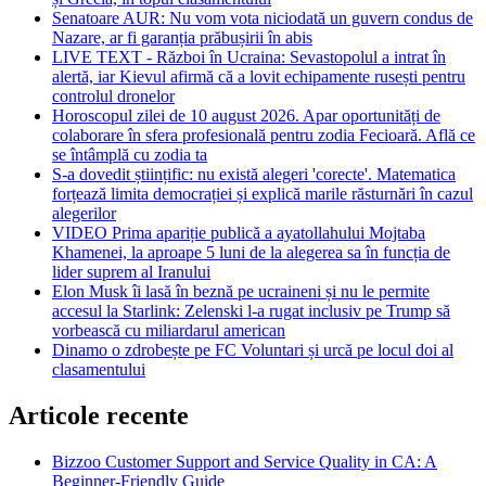
Senatoare AUR: Nu vom vota niciodată un guvern condus de
Nazare, ar fi garanția prăbușirii în abis
LIVE TEXT - Război în Ucraina: Sevastopolul a intrat în
alertă, iar Kievul afirmă că a lovit echipamente rusești pentru
controlul dronelor
Horoscopul zilei de 10 august 2026. Apar oportunități de
colaborare în sfera profesională pentru zodia Fecioară. Află ce
se întâmplă cu zodia ta
S-a dovedit științific: nu există alegeri 'corecte'. Matematica
forțează limita democrației și explică marile răsturnări în cazul
alegerilor
VIDEO Prima apariție publică a ayatollahului Mojtaba
Khamenei, la aproape 5 luni de la alegerea sa în funcția de
lider suprem al Iranului
Elon Musk îi lasă în beznă pe ucraineni și nu le permite
accesul la Starlink: Zelenski l-a rugat inclusiv pe Trump să
vorbească cu miliardarul american
Dinamo o zdrobește pe FC Voluntari și urcă pe locul doi al
clasamentului
Articole recente
Bizzoo Customer Support and Service Quality in CA: A
Beginner-Friendly Guide