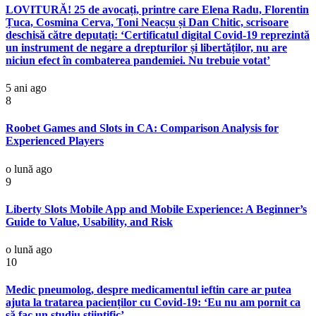
LOVITURĂ! 25 de avocați, printre care Elena Radu, Florentin
Țuca, Cosmina Cerva, Toni Neacșu și Dan Chitic, scrisoare
deschisă către deputați: ‘Certificatul digital Covid-19 reprezintă
un instrument de negare a drepturilor și libertăților, nu are
niciun efect în combaterea pandemiei. Nu trebuie votat’
5 ani ago
8
Roobet Games and Slots in CA: Comparison Analysis for
Experienced Players
o lună ago
9
Liberty Slots Mobile App and Mobile Experience: A Beginner’s
Guide to Value, Usability, and Risk
o lună ago
10
Medic pneumolog, despre medicamentul ieftin care ar putea
ajuta la tratarea pacienților cu Covid-19: ‘Eu nu am pornit ca
să fac un studiu științific’