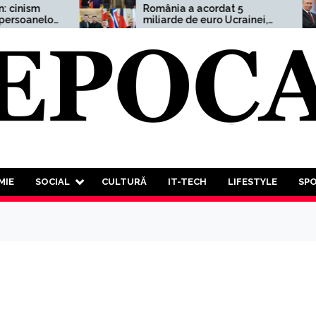
România a acordat 5
or
miliarde de euro Ucrainei,
adică 1,5% din PIB
MIE
SOCIAL
CULTURĂ
IT-TECH
LIFESTYLE
SP