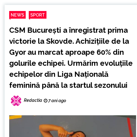
NEWS
SPORT
CSM Bucureşti a înregistrat prima
victorie la Skovde. Achiziţiile de la
Gyor au marcat aproape 60% din
golurile echipei. Urmărim evoluţiile
echipelor din Liga Naţională
feminină până la startul sezonului
Redactia
7 ani ago