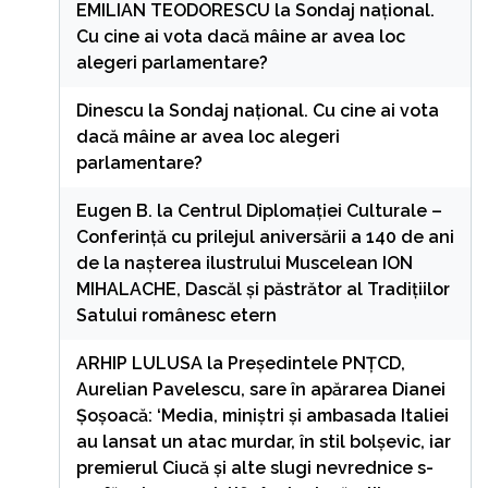
EMILIAN TEODORESCU
la
Sondaj național.
Cu cine ai vota dacă mâine ar avea loc
alegeri parlamentare?
Dinescu
la
Sondaj național. Cu cine ai vota
dacă mâine ar avea loc alegeri
parlamentare?
Eugen B.
la
Centrul Diplomației Culturale –
Conferință cu prilejul aniversării a 140 de ani
de la nașterea ilustrului Muscelean ION
MIHALACHE, Dascăl și păstrător al Tradițiilor
Satului românesc etern
ARHIP LULUSA
la
Președintele PNȚCD,
Aurelian Pavelescu, sare în apărarea Dianei
Șoșoacă: ‘Media, miniștri și ambasada Italiei
au lansat un atac murdar, în stil bolșevic, iar
premierul Ciucă și alte slugi nevrednice s-